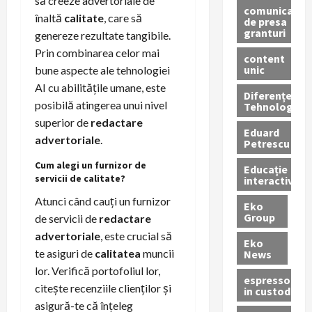
să creeze advertoriale de
comunicate
înaltă
calitate
, care să
de presa
granturi
genereze rezultate tangibile.
Prin combinarea celor mai
content
unic
bune aspecte ale tehnologiei
AI cu abilitățile umane, este
Diferențe
posibilă atingerea unui nivel
Tehnologice
superior de
redactare
Eduard
advertoriale
.
Petrescu
Cum alegi un furnizor de
Educație
servicii de calitate?
interactivă
Atunci când cauți un furnizor
Eko
Group
de servicii de
redactare
advertoriale
, este crucial să
Eko
te asiguri de
calitatea
muncii
News
lor. Verifică portofoliul lor,
espressoare
citește recenziile clienților și
in custodie
asigură-te că înțeleg