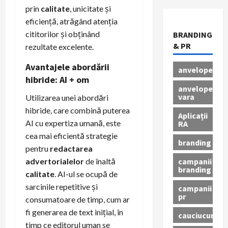
prin
calitate
, unicitate și
eficiență, atrăgând atenția
cititorilor și obținând
BRANDING
& PR
rezultate excelente.
Avantajele abordării
anvelope
hibride: AI + om
anvelope
vara
Utilizarea unei abordări
hibride, care combină puterea
Aplicații
AI cu expertiza umană, este
RA
cea mai eficientă strategie
branding
pentru
redactarea
campanii
advertorialelor
de înaltă
branding
calitate
. AI-ul se ocupă de
sarcinile repetitive și
campanii
pr
consumatoare de timp, cum ar
fi generarea de text inițial, în
cauciucuri
timp ce editorul uman se