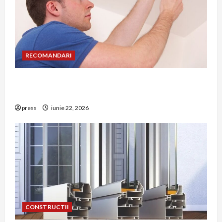
RECOMANDARI
Unde trebuie montat corect detectorul de GPL
într-o bucătărie
press
iunie 22, 2026
CONSTRUCTII