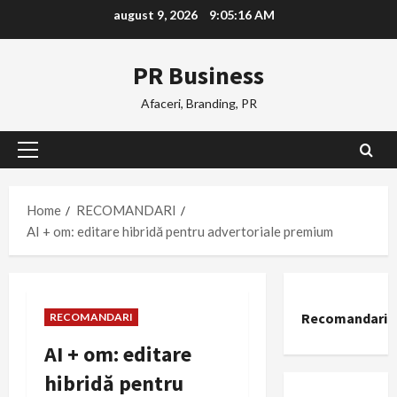
Skip
august 9, 2026
9:05:17 AM
to
content
PR Business
Afaceri, Branding, PR
Primary
Menu
Home
RECOMANDARI
AI + om: editare hibridă pentru advertoriale premium
Recomandari
RECOMANDARI
AI + om: editare
hibridă pentru