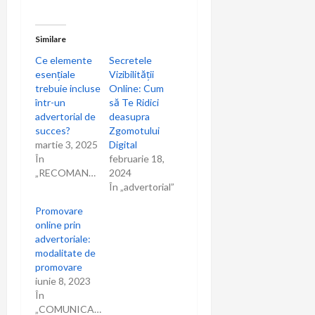
Similare
Ce elemente
Secretele
esențiale
Vizibilității
trebuie incluse
Online: Cum
într-un
să Te Ridici
advertorial de
deasupra
succes?
Zgomotului
martie 3, 2025
Digital
În
februarie 18,
„RECOMANDARI”
2024
În „advertorial”
Promovare
online prin
advertoriale:
modalitate de
promovare
iunie 8, 2023
În
„COMUNICARE”