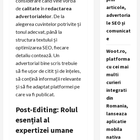
considerare când vine vorba
articole,
de
calitate
în
redactarea
advertoria
advertorialelor
. De la
le SEO și
alegerea cuvintelor potrivite și
comunicat
tonul adecvat, până la
e
structura textului și
optimizarea SEO, fiecare
Woot.ro,
detaliu contează. Un
platforma
advertorial bine scris trebuie
cu cei mai
să fie ușor de citit și de înțeles,
multi
să conțină informații relevante
curieri
și să fie adaptat platformei pe
integrati
care va fi publicat.
din
Romania,
Post-Editing: Rolul
lanseaza
esențial al
aplicatie
expertizei umane
mobila
nativa