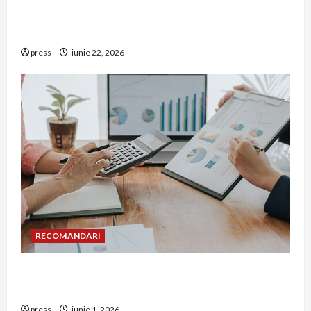
De ce a devenit tâmplăria din aluminiu o
opțiune aleasă adesea în construcțiile premium
press
iunie 22, 2026
RECOMANDARI
Cum îți poți extinde afacerea în Bulgaria fără să
renunți la firma din România
press
iunie 1, 2026