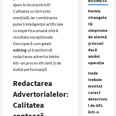
BUSINESS
ajuns în locul potrivit!
Hernia
Calitatea scrierii este
strangula
esențială, iar combinarea
tă:
puterii inteligenței artificiale
simptome
cu expertiza umană oferă
de alarmă
rezultate excepționale.
și riscuri
Descoperă cum
post-
dacă
editing
-ul transformă
amâni
redactarea advertorialelor
operația
într-un proces eficient și de
înaltă performanță.
Unde
trebuie
Redactarea
montat
Advertorialelor:
corect
detectoru
Calitatea
l de GPL
într-o
contează