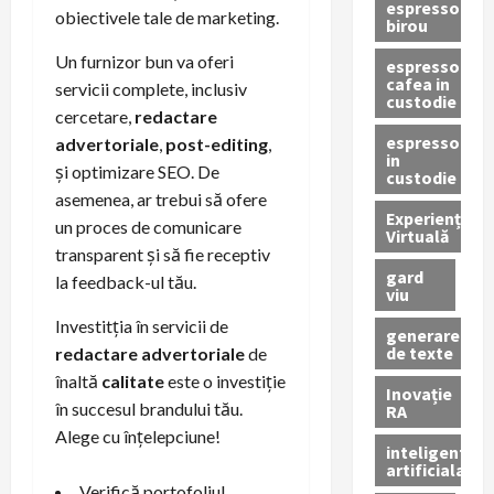
espressor
obiectivele tale de marketing.
birou
Un furnizor bun va oferi
espressor
cafea in
servicii complete, inclusiv
custodie
cercetare,
redactare
espressor
advertoriale
,
post-editing
,
in
și optimizare SEO. De
custodie
asemenea, ar trebui să ofere
Experiență
un proces de comunicare
Virtuală
transparent și să fie receptiv
gard
la feedback-ul tău.
viu
Investitția în servicii de
generare
de texte
redactare advertoriale
de
înaltă
calitate
este o investiție
Inovație
în succesul brandului tău.
RA
Alege cu înțelepciune!
inteligenta
artificiala
Verifică portofoliul