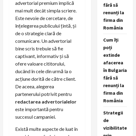
advertorial premium implică
fără să
mai mult decât simpla scriere.
renunți la
Este nevoie de cercetare, de
firma din
înțelegerea publicului țintă, și
România
de o strategie clară de
Cum îți
comunicare. Un advertorial
poți
bine scris trebuie să fie
extinde
captivant, informativ și să
afacerea
ofere valoare cititorului,
în Bulgaria
ducând în cele din urmă la o
fără să
acțiune dorită de către client.
renunți la
De aceea, alegerea
firma din
partenerului potrivit pentru
România
redactarea advertorialelor
este importantă pentru
Strategii
succesul campaniei.
de
vizibilitate
Există multe aspecte de luat în
prin