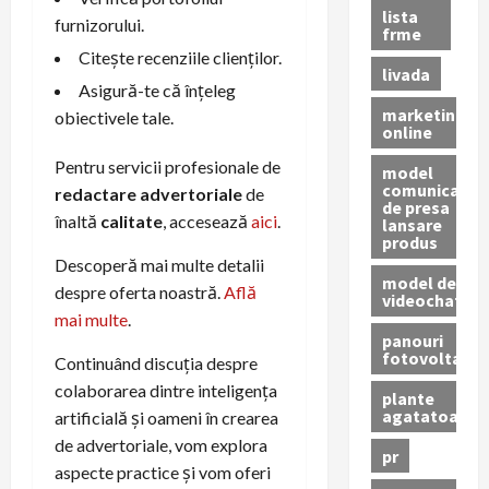
lista
furnizorului.
frme
Citește recenziile clienților.
livada
Asigură-te că înțeleg
marketing
obiectivele tale.
online
Pentru servicii profesionale de
model
comunicat
redactare advertoriale
de
de presa
înaltă
calitate
, accesează
aici
.
lansare
produs
Descoperă mai multe detalii
model de
despre oferta noastră.
Află
videochat
mai multe
.
panouri
fotovoltaice
Continuând discuția despre
colaborarea dintre inteligența
plante
agatatoare
artificială și oameni în crearea
de advertoriale, vom explora
pr
aspecte practice și vom oferi