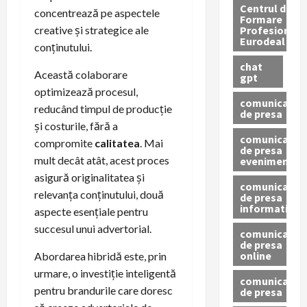
Centrul de
concentrează pe aspectele
Formare
Profesionala
creative și strategice ale
Eurodeal
conținutului.
chat
Această colaborare
gpt
optimizează procesul,
comunicat
reducând timpul de producție
de presa
și costurile, fără a
comunicat
compromite
calitatea
. Mai
de presa
mult decât atât, acest proces
eveniment
asigură originalitatea și
comunicat
relevanța conținutului, două
de presa
informativ
aspecte esențiale pentru
succesul unui advertorial.
comunicat
de presa
online
Abordarea hibridă este, prin
urmare, o investiție inteligentă
comunicate
pentru brandurile care doresc
de presa