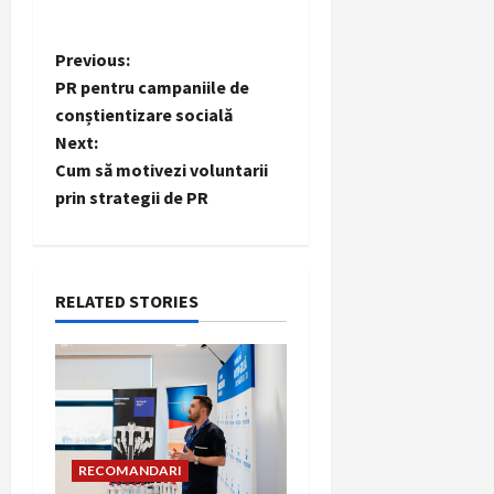
P
Previous:
PR pentru campaniile de
o
conștientizare socială
Next:
s
Cum să motivezi voluntarii
t
prin strategii de PR
n
a
RELATED STORIES
v
i
g
RECOMANDARI
a