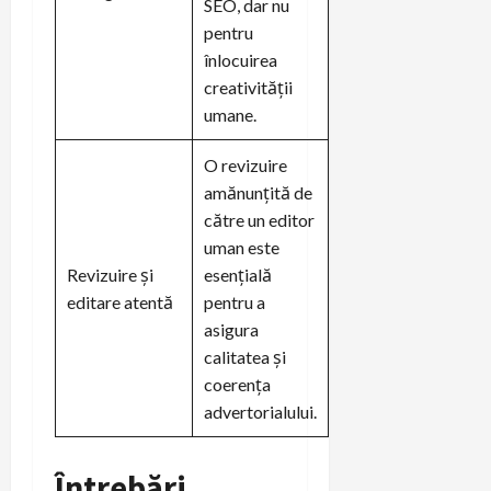
SEO, dar nu
pentru
înlocuirea
creativității
umane.
O revizuire
amănunțită de
către un editor
uman este
Revizuire și
esențială
editare atentă
pentru a
asigura
calitatea și
coerența
advertorialului.
Întrebări