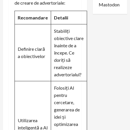
de creare de advertoriale:
Mastodon
Recomandare
Detalii
Stabiliți
obiective clare
înainte de a
Definire clară
începe. Ce
a obiectivelor
doriți să
realizeze
advertorialul?
Folosiți AI
pentru
cercetare,
generarea de
idei și
Utilizarea
optimizarea
inteligentă a AI