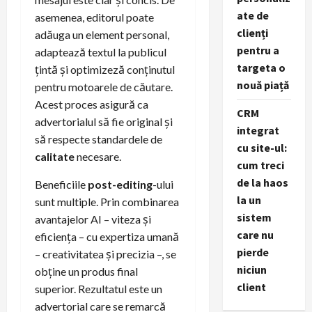
ate de
asemenea, editorul poate
clienți
adăuga un element personal,
pentru a
adaptează textul la publicul
targeta o
țintă și optimizeză conținutul
nouă piață
pentru motoarele de căutare.
Acest proces asigură ca
CRM
advertorialul să fie original și
integrat
să respecte standardele de
cu site-ul:
calitate
necesare.
cum treci
de la haos
Beneficiile
post-editing
-ului
la un
sunt multiple. Prin combinarea
sistem
avantajelor AI – viteza și
care nu
eficiența – cu expertiza umană
pierde
– creativitatea și precizia –, se
niciun
obține un produs final
client
superior. Rezultatul este un
advertorial care se remarcă