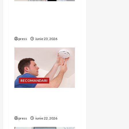
t
Hernia strangulată:
simptome de alarmă și
i
riscuri dacă amâni
operația
o
press
iunie 23, 2026
n
RECOMANDARI
Unde trebuie montat
corect detectorul de GPL
într-o bucătărie
press
iunie 22, 2026