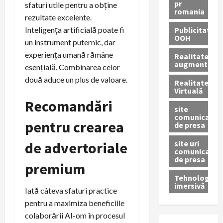
pr
sfaturi utile pentru a obține
romania
rezultate excelente.
Publicitate
Inteligența artificială poate fi
OOH
un instrument puternic, dar
experiența umană rămâne
Realitatea
augmentată
esențială. Combinarea celor
două aduce un plus de valoare.
Realitatea
Virtuală
Recomandări
site
comunicate
pentru crearea
de presa
site uri
de advertoriale
comunicate
de presa
premium
Tehnologie
imersivă
Iată câteva sfaturi practice
pentru a maximiza beneficiile
colaborării AI-om în procesul