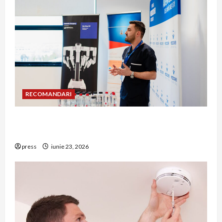
RECOMANDARI
Hernia strangulată: simptome de alarmă și
riscuri dacă amâni operația
press
iunie 23, 2026