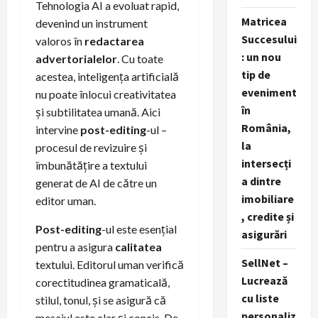
Tehnologia AI a evoluat rapid,
Matricea
devenind un instrument
Succesului
valoros în
redactarea
: un nou
advertorialelor
. Cu toate
tip de
acestea, inteligența artificială
eveniment
nu poate înlocui creativitatea
în
și subtilitatea umană. Aici
România,
intervine
post-editing
-ul –
la
procesul de revizuire și
intersecți
îmbunătățire a textului
a dintre
generat de AI de către un
imobiliare
editor uman.
, credite și
Post-editing
-ul este esențial
asigurări
pentru a asigura
calitatea
SellNet –
textului. Editorul uman verifică
Lucrează
corectitudinea gramaticală,
cu liste
stilul, tonul, și se asigură că
personaliz
mesajul este clar și concis. De