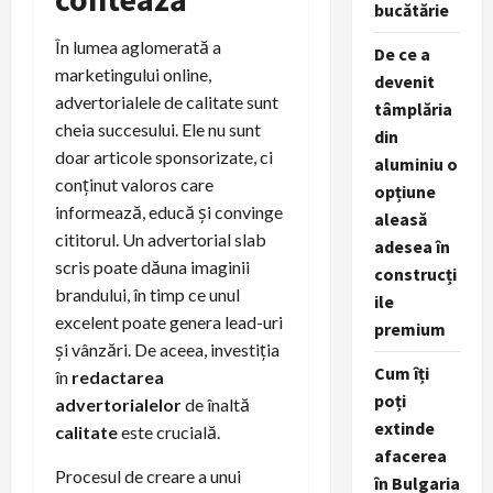
bucătărie
În lumea aglomerată a
De ce a
marketingului online,
devenit
advertorialele de calitate sunt
tâmplăria
cheia succesului. Ele nu sunt
din
doar articole sponsorizate, ci
aluminiu o
conținut valoros care
opțiune
informează, educă și convinge
aleasă
cititorul. Un advertorial slab
adesea în
scris poate dăuna imaginii
construcți
brandului, în timp ce unul
ile
excelent poate genera lead-uri
premium
și vânzări. De aceea, investiția
Cum îți
în
redactarea
poți
advertorialelor
de înaltă
extinde
calitate
este crucială.
afacerea
Procesul de creare a unui
în Bulgaria