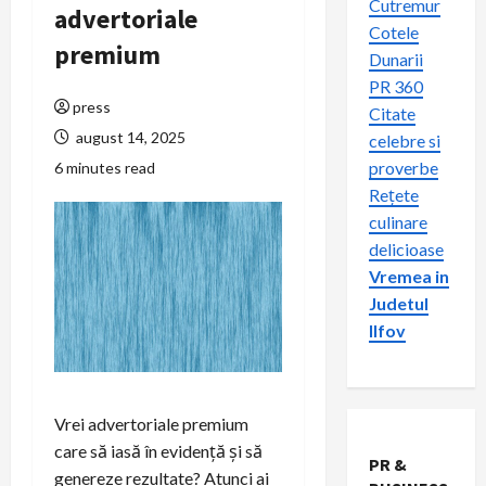
Cutremur
advertoriale
Cotele
premium
Dunarii
PR 360
press
Citate
august 14, 2025
celebre si
proverbe
6 minutes read
Rețete
culinare
delicioase
Vremea in
Judetul
Ilfov
Vrei advertoriale premium
care să iasă în evidență și să
PR &
genereze rezultate? Atunci ai