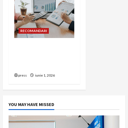
RECOMANDARI
Cum îți poți extinde
afacerea în Bulgaria fără
să renunți la firma din
România
press
iunie 1, 2026
YOU MAY HAVE MISSED