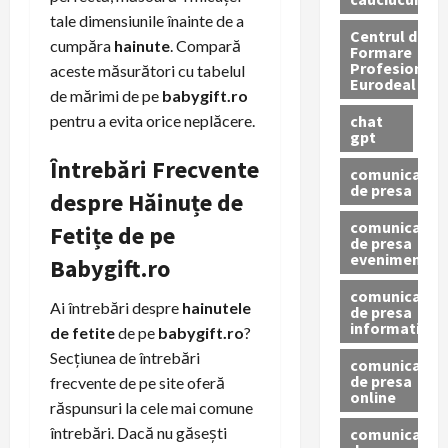
tale dimensiunile înainte de a
Centrul de
cumpăra
hainute
. Compară
Formare
Profesionala
aceste măsurători cu tabelul
Eurodeal
de mărimi de pe
babygift.ro
chat
pentru a evita orice neplăcere.
gpt
Întrebări Frecvente
comunicat
de presa
despre Hăinuțe de
comunicat
Fetițe de pe
de presa
eveniment
Babygift.ro
comunicat
Ai întrebări despre
hainutele
de presa
informativ
de fetite
de pe
babygift.ro
?
Secțiunea de întrebări
comunicat
de presa
frecvente de pe site oferă
online
răspunsuri la cele mai comune
întrebări. Dacă nu găsești
comunicate