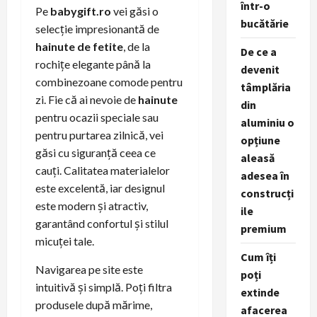
într-o
Pe
babygift.ro
vei găsi o
bucătărie
selecție impresionantă de
hainute de fetite
, de la
De ce a
rochițe elegante până la
devenit
combinezoane comode pentru
tâmplăria
zi. Fie că ai nevoie de
hainute
din
pentru ocazii speciale sau
aluminiu o
pentru purtarea zilnică, vei
opțiune
găsi cu siguranță ceea ce
aleasă
cauți. Calitatea materialelor
adesea în
este excelentă, iar designul
construcți
este modern și atractiv,
ile
garantând confortul și stilul
premium
micuței tale.
Cum îți
Navigarea pe site este
poți
intuitivă și simplă. Poți filtra
extinde
produsele după mărime,
afacerea