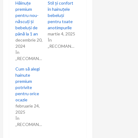
Hăinuțe
Stil și confort
premium
în hainuțele
pentru nou-
bebeluși
născuți și
pentru toate
bebeluși de
anotimpurile
până la 1 an
martie 4, 2025
decembrie 20,
În
2024
„RECOMANDARI”
În
„RECOMANDARI”
Cum să alegi
hainute
premium
potrivite
pentru orice
ocazie
februarie 24,
2025
În
„RECOMANDARI”