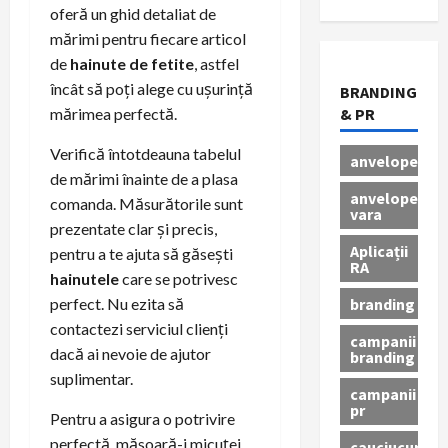
oferă un ghid detaliat de
mărimi pentru fiecare articol
de
hainute de fetite
, astfel
încât să poți alege cu ușurință
BRANDING
mărimea perfectă.
& PR
Verifică întotdeauna tabelul
anvelope
de mărimi înainte de a plasa
anvelope
comanda. Măsurătorile sunt
vara
prezentate clar și precis,
Aplicații
pentru a te ajuta să găsești
RA
hainutele
care se potrivesc
branding
perfect. Nu ezita să
contactezi serviciul clienți
campanii
dacă ai nevoie de ajutor
branding
suplimentar.
campanii
pr
Pentru a asigura o potrivire
perfectă, măsoară-i micuței
cauciucuri