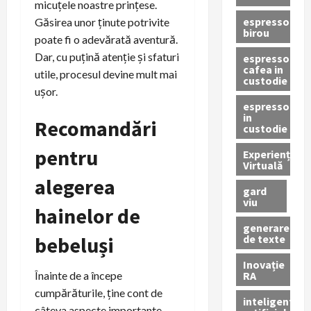
micuțele noastre prințese.
espressor
Găsirea unor ținute potrivite
birou
poate fi o adevărată aventură.
Dar, cu puțină atenție și sfaturi
espressor
cafea in
utile, procesul devine mult mai
custodie
ușor.
espressor
in
Recomandări
custodie
pentru
Experiență
Virtuală
alegerea
gard
viu
hainelor de
generare
de texte
bebeluși
Inovație
RA
Înainte de a începe
cumpărăturile, ține cont de
inteligenta
câteva aspecte importante.