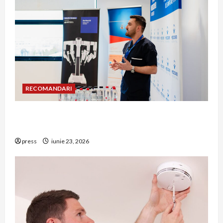
RECOMANDARI
Hernia strangulată: simptome de alarmă și
riscuri dacă amâni operația
press
iunie 23, 2026