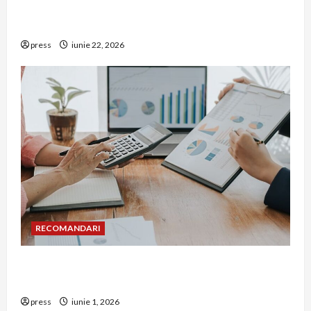
De ce a devenit tâmplăria din aluminiu o
opțiune aleasă adesea în construcțiile premium
press
iunie 22, 2026
RECOMANDARI
Cum îți poți extinde afacerea în Bulgaria fără să
renunți la firma din România
press
iunie 1, 2026