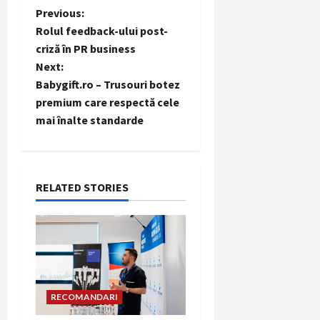
P
Previous:
Rolul feedback-ului post-
o
criză în PR business
Next:
s
Babygift.ro – Trusouri botez
t
premium care respectă cele
mai înalte standarde
n
a
RELATED STORIES
v
i
g
a
RECOMANDARI
t