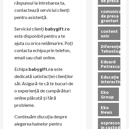
de presa
răspunsul la întrebarea ta,
contactează serviciul clienți
comunicate
de presa
pentru asistență.
granturi
Serviciul clienți
babygift.ro
content
unic
este disponibil pentru a te
ajuta cu orice nelămurire. Poți
Diferențe
contacta echipa prin telefon,
Tehnologice
email sau chat online.
Eduard
Petrescu
Echipa
babygift.ro
este
dedicată satisfacției clienților
Educație
interactivă
săi. Asigură-te că te bucuri de
o experiență de cumpărături
Eko
Group
online plăcută și fără
probleme.
Eko
News
Continuăm discuția despre
espressoare
alegerea hainelor pentru
in custodie