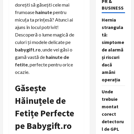
PR &
dorești să găsești cele mai
BUSINESS
frumoase
hainute
pentru
micuța ta prințesă? Atunci ai
Hernia
ajuns în locul potrivit!
strangula
Descoperă o lume magică de
tă:
culori și modele delicate pe
simptome
babygift.ro
, unde vei găsi o
de alarmă
gamă vastă de
hainute de
și riscuri
fetite
, perfecte pentru orice
dacă
ocazie.
amâni
operația
Găsește
Unde
Hăinuțele de
trebuie
montat
Fetițe Perfecte
corect
detectoru
pe Babygift.ro
l de GPL