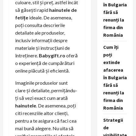
culoare, stil și preț, astfel încât
în Bulgaria
să găsești rapid
hainutele de
fără să
fetițe
ideale. De asemenea,
renunți la
poți consulta descrierile
firma din
detaliate ale produselor,
România
inclusiv informații despre
Cum îți
materiale și instrucțiuni de
poți
întreținere.
Babygift.ro
oferă
extinde
o experiență de cumpărături
afacerea
online plăcută și eficientă.
în Bulgaria
Imaginile produselor sunt
fără să
clare și detaliate, permițându-
renunți la
ți să vezi exact cum arată
firma din
hainutele
. De asemenea, poți
România
citi recenziile altor clienți,
Strategii
pentru a te asigura că faci cea
de
mai bună alegere. Nu uita să
vizibilitate
verifici promoțiile și ofertele