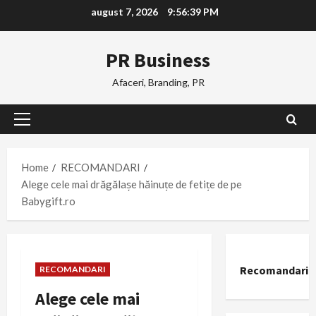
Skip
august 7, 2026
9:56:40 PM
to
content
PR Business
Afaceri, Branding, PR
Primary
Menu
Home
RECOMANDARI
Alege cele mai drăgălașe hăinuțe de fetițe de pe
Babygift.ro
Recomandari
RECOMANDARI
Alege cele mai