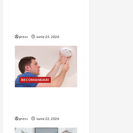
Hernia strangulată:
i
simptome de alarmă și
riscuri dacă amâni
o
operația
n
press
iunie 23, 2026
RECOMANDARI
Unde trebuie montat
corect detectorul de GPL
într-o bucătărie
press
iunie 22, 2026