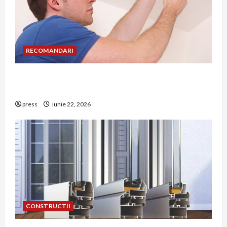
RECOMANDARI
Unde trebuie montat corect detectorul de GPL
într-o bucătărie
press
iunie 22, 2026
CONSTRUCTII