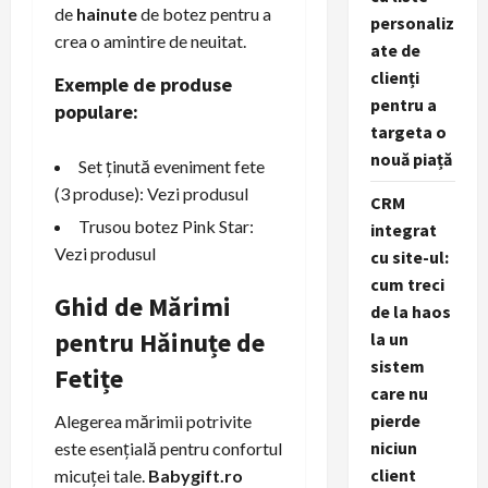
de
hainute
de botez pentru a
personaliz
crea o amintire de neuitat.
ate de
clienți
Exemple de produse
pentru a
populare:
targeta o
nouă piață
Set ținută eveniment fete
(3 produse):
Vezi produsul
CRM
Trusou botez Pink Star:
integrat
Vezi produsul
cu site-ul:
cum treci
Ghid de Mărimi
de la haos
pentru Hăinuțe de
la un
sistem
Fetițe
care nu
pierde
Alegerea mărimii potrivite
niciun
este esențială pentru confortul
client
micuței tale.
Babygift.ro