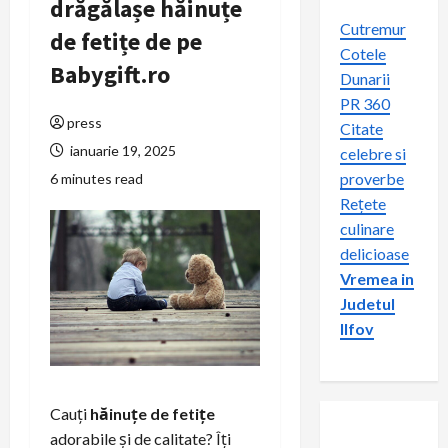
drăgălașe hăinuțe
Cutremur
de fetițe de pe
Cotele
Babygift.ro
Dunarii
PR 360
press
Citate
ianuarie 19, 2025
celebre si
proverbe
6 minutes read
Rețete
culinare
delicioase
Vremea in
Judetul
Ilfov
Cauți
hăinuțe de fetițe
adorabile și de calitate? Îți