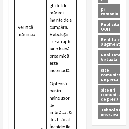
ghidul de
pr
mărimi
romania
înainte de a
Publicitate
Verifică
cumpăra.
OOH
mărimea
Bebeluşii
Realitatea
cresc rapid,
augmentată
iar o haină
Realitatea
prea mică
Virtuală
este
site
incomodă.
comunicate
de presa
Optează
site uri
pentru
comunicate
haine ușor
de presa
de
Tehnologie
îmbrăcat și
imersivă
dezbrăcat.
Închiderile