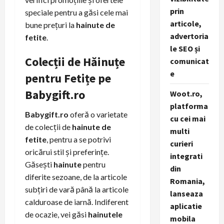
prin
speciale pentru a găsi cele mai
articole,
bune prețuri la
hainute de
advertoria
fetite
.
le SEO și
Colecții de Hăinuțe
comunicat
e
pentru Fetițe pe
Babygift.ro
Woot.ro,
platforma
Babygift.ro
oferă o varietate
cu cei mai
de colecții de
hainute de
multi
fetite
, pentru a se potrivi
curieri
oricărui stil și preferințe.
integrati
Găsești
hainute
pentru
din
diferite sezoane, de la articole
Romania,
subțiri de vară până la articole
lanseaza
calduroase de iarnă. Indiferent
aplicatie
de ocazie, vei găsi
hainutele
mobila