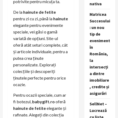
potrivite pentru micuța ta.
nativa
De la
hainute de fetite
Matricea
pentru zi cu zi, până la
hainute
Succesului
elegante pentru evenimente
: un nou
speciale, vei găsi o gamă
tip de
variată de opțiuni. Site-ul
eveniment
oferă atât seturi complete, cât
în
și articole individuale, pentru a
România,
putea crea ținute
la
personalizate. Explorați
intersecți
colecțiile și descoperiți
a dintre
ținutele perfecte pentru orice
imobiliare
ocazie.
, credite și
asigurări
Pentru ocazii speciale, cum ar
fi botezul,
babygift.ro
oferă
SellNet –
hainute de fetite
elegante și
Lucrează
rafinate. Alegeți din colecția
cu liste