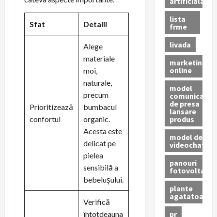
artificiala
lista
Sfat
Detalii
frme
livada
Alege
materiale
marketing
online
moi,
naturale,
model
precum
comunicat
de presa
Prioritizează
bumbacul
lansare
produs
confortul
organic.
Acesta este
model de
delicat pe
videochat
pielea
panouri
sensibilă a
fotovoltaice
bebelușului.
plante
agatatoare
Verifică
pr
întotdeauna