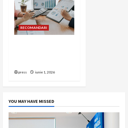
RECOMANDARI
Cum îți poți extinde
afacerea în Bulgaria fără
să renunți la firma din
România
press
iunie 1, 2026
YOU MAY HAVE MISSED