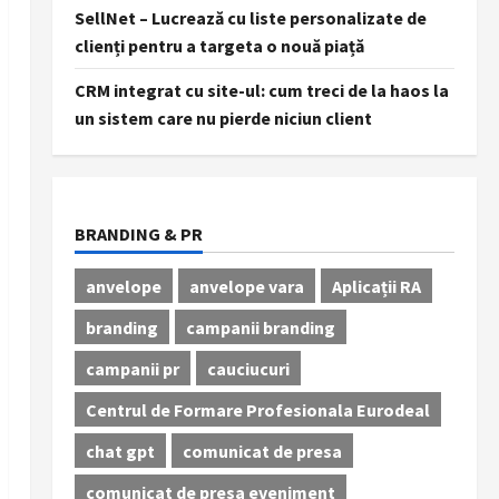
SellNet – Lucrează cu liste personalizate de
clienți pentru a targeta o nouă piață
CRM integrat cu site-ul: cum treci de la haos la
un sistem care nu pierde niciun client
BRANDING & PR
anvelope
anvelope vara
Aplicații RA
branding
campanii branding
campanii pr
cauciucuri
Centrul de Formare Profesionala Eurodeal
chat gpt
comunicat de presa
comunicat de presa eveniment