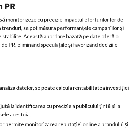
n PR
ă monitorizeze cu precizie impactul eforturilor lor de
fica trenduri, se pot măsura performanțele campaniilor și
le stabilite. Această abordare bazată pe date oferă o
 de PR, eliminând speculațiile și favorizând deciziile
analiza datelor, se poate calcula rentabilitatea investiției
ută la identificarea cu precizie a publicului țintă și la
sele acestuia.
or permite monitorizarea reputației online a brandului și