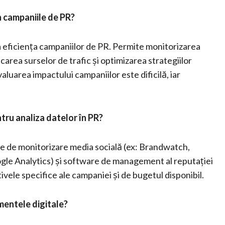
în campaniile de PR?
ra eficiența campaniilor de PR. Permite monitorizarea
ficarea surselor de trafic și optimizarea strategiilor
aluarea impactului campaniilor este dificilă, iar
ntru analiza datelor în PR?
me de monitorizare media socială (ex: Brandwatch,
ogle Analytics) și software de management al reputației
vele specifice ale campaniei și de bugetul disponibil.
mentele digitale?