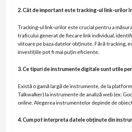
2. Cât de important este tracking-ul link-urilor 
Tracking-ul link-urilor este crucial pentru a măsu
traficului generat de fiecare link individual, identi
viitoare pe baza datelor obținute. Fără tracking, ev
investițiile pot fi mai puțin eficiente.
3. Ce tipuri de instrumente digitale sunt utile pe
Există o gamă largă de instrumente, de la platfor
Talkwalker) la instrumente de analiză web (ex: Go
online. Alegerea instrumentelor depinde de obiecti
4. Cum pot interpreta datele obținute din instru