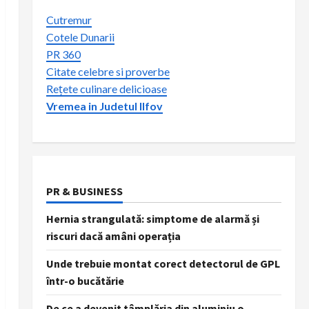
Cutremur
Cotele Dunarii
PR 360
Citate celebre si proverbe
Rețete culinare delicioase
Vremea in Judetul Ilfov
PR & BUSINESS
Hernia strangulată: simptome de alarmă și
riscuri dacă amâni operația
Unde trebuie montat corect detectorul de GPL
într-o bucătărie
De ce a devenit tâmplăria din aluminiu o