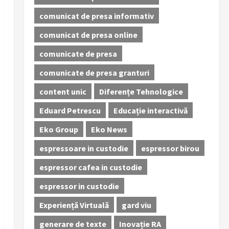
comunicat de presa informativ
comunicat de presa online
comunicate de presa
comunicate de presa granturi
content unic
Diferențe Tehnologice
Eduard Petrescu
Educație interactivă
Eko Group
Eko News
espressoare in custodie
espressor birou
espressor cafea in custodie
espressor in custodie
Experiență Virtuală
gard viu
generare de texte
Inovație RA