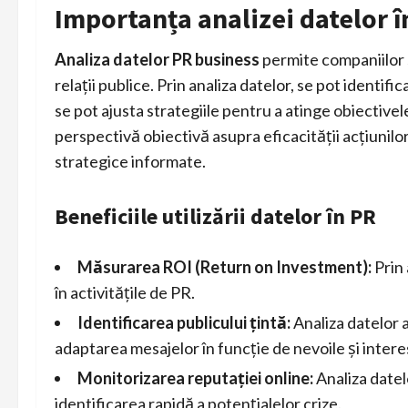
Importanța analizei datelor î
Analiza datelor PR business
permite companiilor s
relații publice. Prin analiza datelor, se pot identi
se pot ajusta strategiile pentru a atinge obiective
perspectivă obiectivă asupra eficacității acțiunilor
strategice informate.
Beneficiile utilizării datelor în PR
Măsurarea ROI (Return on Investment):
Prin 
în activitățile de PR.
Identificarea publicului țintă:
Analiza datelor aj
adaptarea mesajelor în funcție de nevoile și intere
Monitorizarea reputației online:
Analiza datel
identificarea rapidă a potențialelor crize.