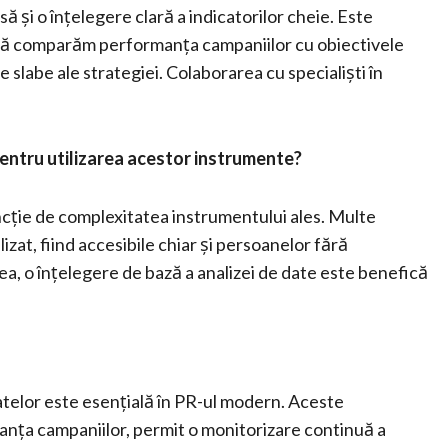
 și o înțelegere clară a indicatorilor cheie. Este
 să comparăm performanța campaniilor cu obiectivele
e slabe ale strategiei. Colaborarea cu specialiști în
entru utilizarea acestor instrumente?
ncție de complexitatea instrumentului ales. Multe
izat, fiind accesibile chiar și persoanelor fără
a, o înțelegere de bază a analizei de date este benefică
datelor este esențială în PR-ul modern. Aceste
nța campaniilor, permit o monitorizare continuă a