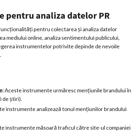
e pentru analiza datelor PR
uncționalități pentru colectarea și analiza datelor
 mediului online, analiza sentimentului publicului,
legerea instrumentelor potrivite depinde de nevoile
.
R
e:
Aceste instrumente urmăresc mențiunile brandului în
 de știri).
e instrumente analizează tonul mențiunilor brandului
e instrumente măsoară traficul către site-ul companiei