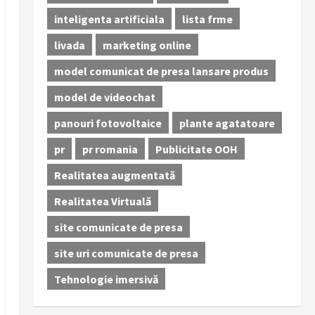
inteligenta artificiala
lista frme
livada
marketing online
model comunicat de presa lansare produs
model de videochat
panouri fotovoltaice
plante agatatoare
pr
pr romania
Publicitate OOH
Realitatea augmentată
Realitatea Virtuală
site comunicate de presa
site uri comunicate de presa
Tehnologie imersivă