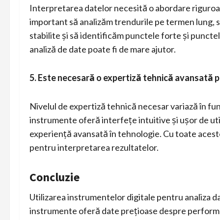
Interpretarea datelor necesită o abordare riguroasă
important să analizăm trendurile pe termen lung,
stabilite și să identificăm punctele forte și punctel
analiză de date poate fi de mare ajutor.
5. Este necesară o expertiză tehnică avansată p
Nivelul de expertiză tehnică necesar variază în fu
instrumente oferă interfețe intuitive și ușor de util
experiență avansată în tehnologie. Cu toate aceste
pentru interpretarea rezultatelor.
Concluzie
Utilizarea instrumentelor digitale pentru analiza 
instrumente oferă date prețioase despre performa