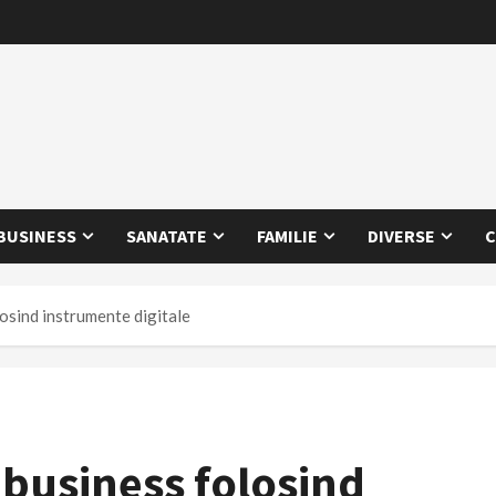
BUSINESS
SANATATE
FAMILIE
DIVERSE
C
losind instrumente digitale
 business folosind