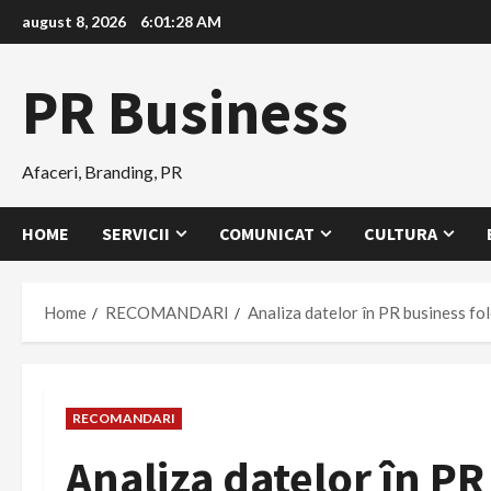
Skip
august 8, 2026
6:01:29 AM
to
content
PR Business
Afaceri, Branding, PR
HOME
SERVICII
COMUNICAT
CULTURA
Home
RECOMANDARI
Analiza datelor în PR business fo
RECOMANDARI
Analiza datelor în PR