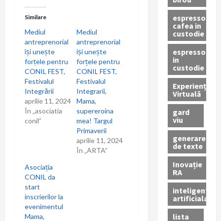
t
espressor
i
Similare
cafea in
Mediul
Mediul
custodie
o
antreprenorial
antreprenorial
espressor
își unește
iși unește
n
in
forțele pentru
forțele pentru
custodie
CONIL FEST,
CONIL FEST,
Festivalul
Festivalul
Experiență
Integrării
Integrarii,
Virtuală
aprilie 11, 2024
Mama,
În „asociatia
supereroina
gard
viu
conil”
mea! Targul
Primaverii
generare
aprilie 11, 2024
de texte
În „ARTA”
Inovație
Asociația
RA
CONIL da
start
inteligenta
inscrierilor la
artificiala
evenimentul
lista
Mama,