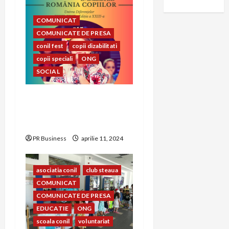
COMUNICAT
COMUNICATE DE PRESA
conil fest
copii dizabilitati
copii speciali
ONG
SOCIAL
CONIL Fest 2023 –
FESTIVALUL INTEGRĂRII
EDIȚIA A – XXIII-A
PR Business
aprilie 11, 2024
asociatia conil
club steaua
COMUNICAT
COMUNICATE DE PRESA
EDUCATIE
ONG
scoala conil
voluntariat