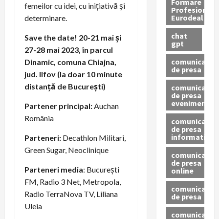
Formare
femeilor cu idei, cu inițiativă și
Profesionala
Eurodeal
determinare.
chat
Save the date! 20-21 mai și
gpt
27-28 mai 2023, în parcul
comunicat
Dinamic, comuna Chiajna,
de presa
jud. Ilfov (la doar 10 minute
distanță de București)
comunicat
de presa
eveniment
Partener principal:
Auchan
România
comunicat
de presa
informativ
Parteneri:
Decathlon Militari,
Green Sugar, Neoclinique
comunicat
de presa
Parteneri media
: București
online
FM, Radio 3 Net, Metropola,
comunicate
Radio TerraNova TV, Liliana
de presa
Uleia
comunicate