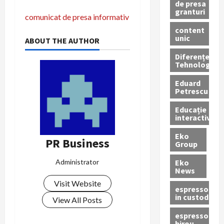
de presa
P
granturi
comunicat de presa informativ
content
o
unic
ABOUT THE AUTHOR
s
Diferențe
Tehnologice
t
Eduard
Petrescu
n
Educație
a
interactivă
Eko
v
PR Business
Group
i
Eko
Administrator
News
g
Visit Website
espressoare
in custodie
a
View All Posts
espressor
birou