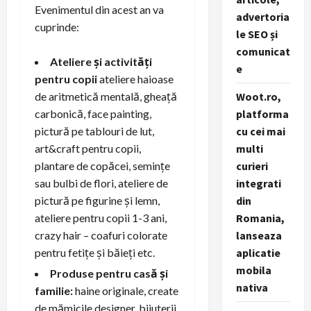
Evenimentul din acest an va
advertoria
cuprinde:
le SEO și
comunicat
Ateliere și activități
e
pentru copii
ateliere haioase
Woot.ro,
de aritmetică mentală, gheață
platforma
carbonică, face painting,
cu cei mai
pictură pe tablouri de lut,
multi
art&craft pentru copii,
curieri
plantare de copăcei, semințe
integrati
sau bulbi de flori, ateliere de
din
pictură pe figurine și lemn,
Romania,
ateliere pentru copii 1-3 ani,
lanseaza
crazy hair – coafuri colorate
aplicatie
pentru fetițe și băieți etc.
mobila
Produse pentru casă și
nativa
familie:
haine originale, create
de mămicile designer, bijuterii