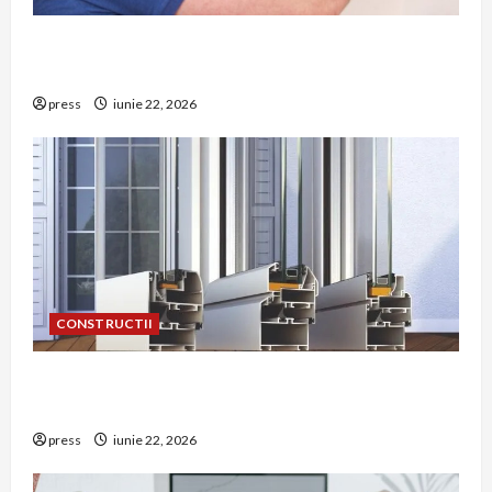
Unde trebuie montat corect detectorul de GPL
într-o bucătărie
press
iunie 22, 2026
CONSTRUCTII
De ce a devenit tâmplăria din aluminiu o
opțiune aleasă adesea în construcțiile premium
press
iunie 22, 2026