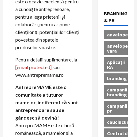
este o ocazie excelentă pentru
a cunoaște antreprenoare,
BRANDING
pentru a lega prietenii și
& PR
colaborări, pentru a spune
clienților și potențialilor clienți
anvelope
povestea din spatele
anvelope
produselor voastre.
vara
Pentru detalii suplimentare, la
Aplicații
RA
[email protected]
sau
www.antrepremame.ro
branding
AntrepreMAME este o
campanii
branding
comunitate a tuturor
mamelor, indiferent că sunt
campanii
antreprenoare sau se
pr
gândesc să devină!
cauciucuri
AntrepreMAME este o horă
românească, a mamelor și a
Centrul de