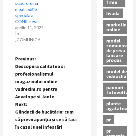
frme
supereroina
mea!, ediție
livada
speciala a
CONIL Fest
marketing
aprilie 11, 2024
online
În
„COMUNICAT”
model
comunicat
de presa
lansare
P
Previous:
produs
Descopera calitatea si
o
model de
profesionalismul
videochat
magazinului online
s
panouri
Vadrexim.ro pentru
fotovoltaice
t
Anvelope si Jante
plante
Next:
agatatoare
n
Gândacii de bucătărie: cum
să previi apariția și ce să faci
pr
a
în cazul unei infestări
pr
romania