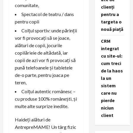
comunitate,
clienți
pentru a
Spectacol de teatru / dans
targeta o
pentru copii
nouă piață
Colțul sportiv: unde părinții
vor fi provocați să se joace,
CRM
alături de copii, jocurile
integrat
copilărieie de altădată, iar
cu site-ul:
copii de azi vor fi provocați să
cum treci
pună telefoanele și tabletele
de la haos
de-o parte, pentru joaca pe
la un
teren,
sistem
Colțul autentic românesc –
care nu
cu produse 100% românești, și
pierde
multe alte surprize inedite.
niciun
client
Haideți alături de
AntrepreMAME! Un târg fizic