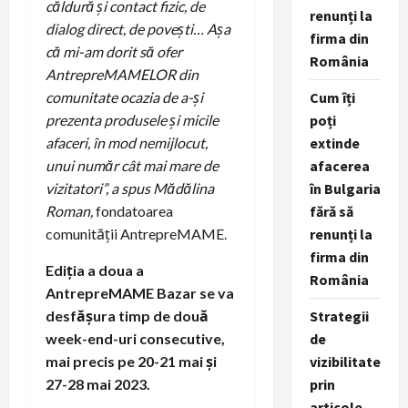
căldură și contact fizic, de
renunți la
dialog direct, de povești… Așa
firma din
că mi-am dorit să ofer
România
AntrepreMAMELOR din
Cum îți
comunitate ocazia de a-și
poți
prezenta produsele și micile
extinde
afaceri, în mod nemijlocut,
afacerea
unui număr cât mai mare de
în Bulgaria
vizitatori
”, a spus Mădălina
fără să
Roman,
fondatoarea
renunți la
comunității AntrepreMAME.
firma din
Ediția a doua a
România
AntrepreMAME Bazar se va
Strategii
desfășura timp de două
de
week-end-uri consecutive,
vizibilitate
mai precis pe 20-21 mai și
prin
27-28 mai 2023.
articole,