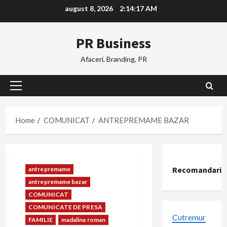
Skip
august 8, 2026
2:14:18 AM
to
content
PR Business
Afaceri, Branding, PR
Primary
Menu
Home
COMUNICAT
ANTREPREMAME BAZAR
Recomandari
antrepremame
antrepremame bazar
COMUNICAT
COMUNICATE DE PRESA
Cutremur
FAMILIE
madalina roman