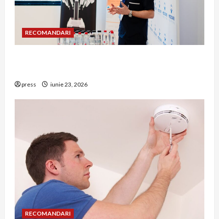
RECOMANDARI
Hernia strangulată: simptome de alarmă și
riscuri dacă amâni operația
press
iunie 23, 2026
RECOMANDARI