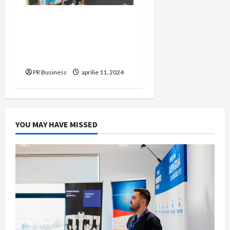
Prietenia dintre copiii
Clubului Sportiv Steaua
București și copiii Școlii și
Asociației Conil
PR Business
aprilie 11, 2024
YOU MAY HAVE MISSED