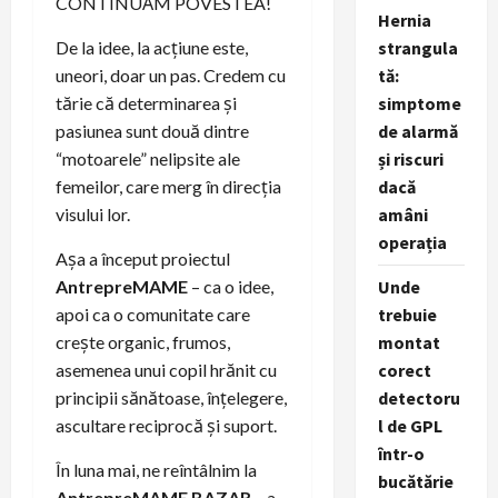
CONTINUĂM POVESTEA!
Hernia
strangula
De la idee, la acțiune este,
tă:
uneori, doar un pas. Credem cu
simptome
tărie că determinarea și
de alarmă
pasiunea sunt două dintre
și riscuri
“motoarele” nelipsite ale
dacă
femeilor, care merg în direcția
amâni
visului lor.
operația
Așa a început proiectul
Unde
AntrepreMAME
– ca o idee,
trebuie
apoi ca o comunitate care
montat
crește organic, frumos,
corect
asemenea unui copil hrănit cu
detectoru
principii sănătoase, înțelegere,
l de GPL
ascultare reciprocă și suport.
într-o
În luna mai, ne reîntâlnim la
bucătărie
AntrepreMAME BAZAR
– a