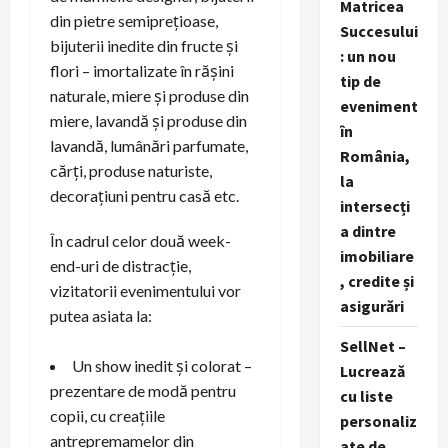
Matricea
din pietre semiprețioase,
Succesului
bijuterii inedite din fructe și
: un nou
flori – imortalizate în rășini
tip de
naturale, miere și produse din
eveniment
miere, lavandă și produse din
în
lavandă, lumânări parfumate,
România,
cărți, produse naturiste,
la
decorațiuni pentru casă etc.
intersecți
a dintre
În cadrul celor două week-
imobiliare
end-uri de distracție,
, credite și
vizitatorii evenimentului vor
asigurări
putea asiata la:
SellNet –
Un show inedit și colorat –
Lucrează
prezentare de modă pentru
cu liste
copii, cu creațiile
personaliz
antrepremamelor din
ate de