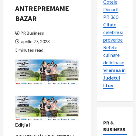
Cotele
ANTREPREMAME
Dunarii
BAZAR
PR 360
Citate
celebre si
PR Business
proverbe
aprilie 27, 2023
Rețete
3 minutes read
culinare
delicioase
Vremea in
Judetul
Ilfov
PR &
Ediția II
BUSINESS