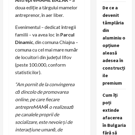
De ce a
doua ediție a târgului mamelor
devenit
antreprenor, în aer liber.
tâmplăria
Evenimentul – dedicat întregii
din
familii – va avea loc în
Parcul
aluminiu o
Dinamic
, din comuna Chiajna –
opțiune
comuna cu cel mai mare număr
aleasă
de locuitori din județul Ilfov
adesea în
(peste 100.000, conform
construcți
statisticilor).
ile
premium
“
Am pornit de la convingerea
că dincolo de promovarea
Cum îți
online, pe care fiecare
poți
antrepreMAMĂ o realizează
extinde
pe canalele proprii de
afacerea
socializare, este nevoie și de
în Bulgaria
interacțiune umană, de
fără să