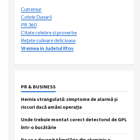
Cutremur
Cotele Dunarii
PR 360
Citate celebre si proverbe
Rețete culinare delicioase
Vremea in Judetul Ilfov
PR & BUSINESS
Hernia strangulată: simptome de alarmă și
riscuri dacă amâni operația
Unde trebuie montat corect detectorul de GPL
într-o bucătărie
De ce a devenit tâmplăria din aluminiu o