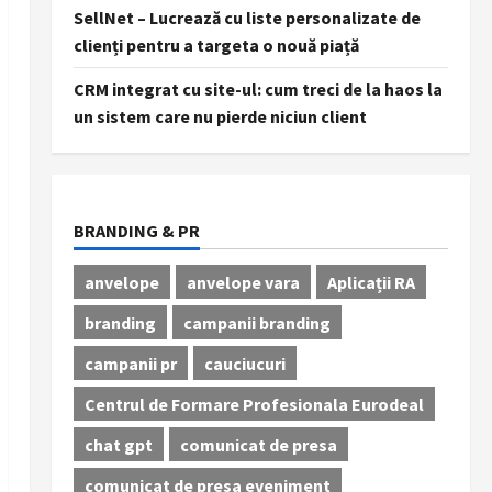
SellNet – Lucrează cu liste personalizate de
clienți pentru a targeta o nouă piață
CRM integrat cu site-ul: cum treci de la haos la
un sistem care nu pierde niciun client
BRANDING & PR
anvelope
anvelope vara
Aplicații RA
branding
campanii branding
campanii pr
cauciucuri
Centrul de Formare Profesionala Eurodeal
chat gpt
comunicat de presa
comunicat de presa eveniment