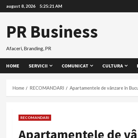
Skip
august 8, 2026
5:25:22 AM
to
content
PR Business
Afaceri, Branding, PR
HOME
SERVICII
COMUNICAT
CULTURA
Home
RECOMANDARI
Apartamentele de vânzare în Bucur
RECOMANDARI
Apartamentele de vân