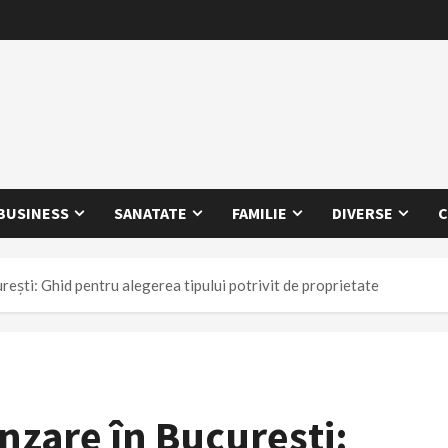
BUSINESS
SANATATE
FAMILIE
DIVERSE
C
ești: Ghid pentru alegerea tipului potrivit de proprietate
zare în București: