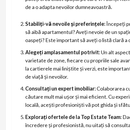
de a o adapta nevoilor dumneavoastră
.
Stabiliți-vă nevoile și preferințele:
Începeți pr
să aibă apartamentul? Aveți nevoie de un spaț
oaspeți? Este important să aveți o listă clară a
Alegeți amplasamentul potrivit:
Un alt aspect
varietate de zone, fiecare cu propriile sale ava
la cartierele mai liniștite și verzi, este importa
de viață și nevoilor.
Consultați un expert imobiliar:
Colaborarea c
căutare mult mai ușor și mai eficient. Cu experi
locală, acești profesioniști vă pot ghida și sfătu
Explorați ofertele de la Top Estate Team:
Dac
încredere și profesionistă, nu uitați să consult