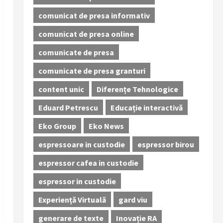
comunicat de presa informativ
comunicat de presa online
comunicate de presa
comunicate de presa granturi
content unic
Diferențe Tehnologice
Eduard Petrescu
Educație interactivă
Eko Group
Eko News
espressoare in custodie
espressor birou
espressor cafea in custodie
espressor in custodie
Experiență Virtuală
gard viu
generare de texte
Inovație RA