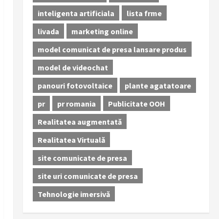
inteligenta artificiala
lista frme
livada
marketing online
model comunicat de presa lansare produs
model de videochat
panouri fotovoltaice
plante agatatoare
pr
pr romania
Publicitate OOH
Realitatea augmentată
Realitatea Virtuală
site comunicate de presa
site uri comunicate de presa
Tehnologie imersivă