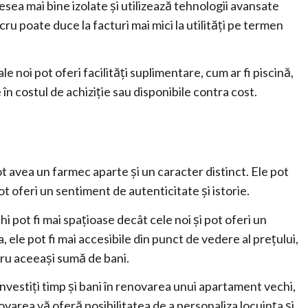
sea mai bine izolate și utilizează tehnologii avansate
u poate duce la facturi mai mici la utilități pe termen
e noi pot oferi facilități suplimentare, cum ar fi piscină,
e în costul de achiziție sau disponibile contra cost.
t avea un farmec aparte și un caracter distinct. Ele pot
t oferi un sentiment de autenticitate și istorie.
i pot fi mai spațioase decât cele noi și pot oferi un
ele pot fi mai accesibile din punct de vedere al prețului,
ru aceeași sumă de bani.
nvestiți timp și bani în renovarea unui apartament vechi,
novarea vă oferă posibilitatea de a personaliza locuința și