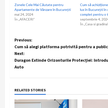
Zonele Cele Mai Căutate pentru
Cum să achizițione
Apartamente de Vânzare în București
lux în București în 
mai 24, 2024
complet pentru o t
În „AFACERI”
septembrie 4, 202
În „Casa si gradina
P
Previous:
Cum să alegi platforma potrivită pentru a public
o
Next:
s
Duragon Extinde Orizonturile Protecției: Introd
Auto
t
n
a
RELATED STORIES
v