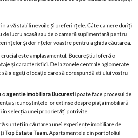
in a vă stabili nevoile și preferințele. Câte camere doriți
iu de lucru acasă sau de o cameră suplimentară pentru
 cerințelor și dorințelor voastre pentru a ghida căutarea.
 crucial este amplasamentul. Bucureștiul oferă o
ntaje și caracteristici. De la zonele centrale aglomerate
nt să alegeți o locație care să corespundă stilului vostru
u o
agentie imobiliara Bucuresti
poate face procesul de
ența și cunoștințele lor extinse despre piața imobiliară
i în selecția unei proprietăți potrivite.
ă sunteți în căutarea unei experiențe imobiliare de
ați
Top Estate Team
. Apartamentele din portofoliul