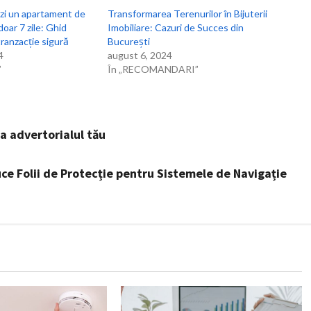
zi un apartament de
Transformarea Terenurilor în Bijuterii
doar 7 zile: Ghid
Imobiliare: Cazuri de Succes din
ranzacție sigură
București
4
august 6, 2024
”
În „RECOMANDARI”
a advertorialul tău
uce Folii de Protecție pentru Sistemele de Navigație