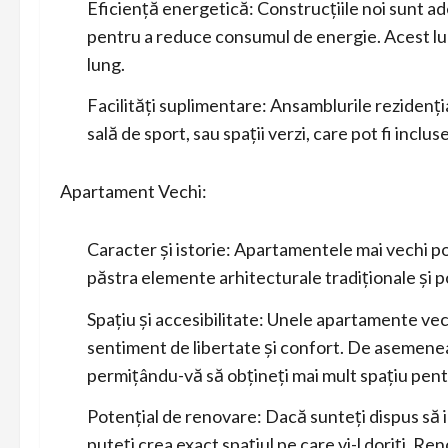
Eficiență energetică: Construcțiile noi sunt ade
pentru a reduce consumul de energie. Acest lucr
lung.
Facilități suplimentare: Ansamblurile rezidențial
sală de sport, sau spații verzi, care pot fi inclus
Apartament Vechi:
Caracter și istorie: Apartamentele mai vechi po
păstra elemente arhitecturale tradiționale și po
Spațiu și accesibilitate: Unele apartamente vech
sentiment de libertate și confort. De asemenea, 
permițându-vă să obțineți mai mult spațiu pent
Potențial de renovare: Dacă sunteți dispus să i
puteți crea exact spațiul pe care vi-l doriți. Re