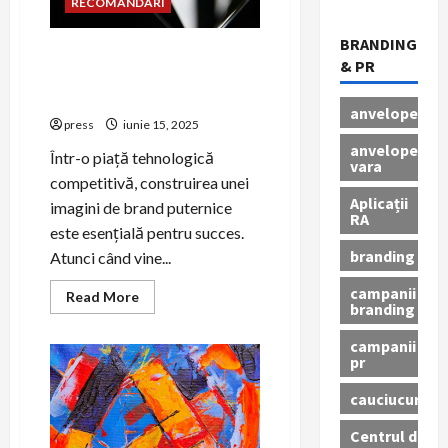
RECOMANDARI
BRANDING
Crearea de povești de
& PR
succes pentru PR în industria
tech
anvelope
press
iunie 15, 2025
anvelope
Într-o piață tehnologică
vara
competitivă, construirea unei
Aplicații
imagini de brand puternice
RA
este esențială pentru succes.
branding
Atunci când vine...
campanii
Read
Read More
branding
more
about
Crearea
campanii
de
pr
povești
de
succes
cauciucuri
pentru
PR
Centrul de
în