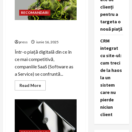
pentru
clienți
companiile
tech
RECOMANDARI
pentru a
targeta o
PR business pentru companii
nouă piață
SaaS: strategii eficiente
CRM
press
iunie 16, 2025
integrat
Într-o piață digitală din ce în
cu site-ul:
ce mai competitivă,
cum treci
companiile SaaS (Software as
de la haos
a Service) se confruntă...
la un
sistem
Read
Read More
more
care nu
about
PR
pierde
business
pentru
niciun
companii
SaaS:
client
strategii
eficiente