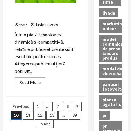
frme
Cum să colaborezi cu mass-
livada
media specializată în tech
marketing
press
iunie 11, 2025
online
Într-o piață tehnologică
model
dinamică și competitivă,
comunicat
de presa
relațiile publice eficiente sunt
lansare
esențiale pentru succes.
produs
Atingerea publicului țintă
model de
potrivit...
videochat
Read
Read More
panouri
more
fotovoltaice
about
Cum
să
plante
colaborezi
agatatoare
Paginație
Previous
1
…
7
8
9
cu
mass-
pr
media
10
11
12
13
…
39
articole
specializată
în
Next
pr
tech
romania