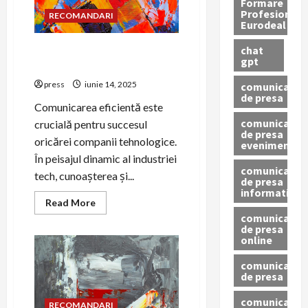
industria
Formare
tech
Profesionala
RECOMANDARI
Eurodeal
chat
Tendințe în PR pentru
gpt
companiile tech în 2024
press
iunie 14, 2025
comunicat
de presa
Comunicarea eficientă este
comunicat
crucială pentru succesul
de presa
oricărei companii tehnologice.
eveniment
În peisajul dinamic al industriei
comunicat
tech, cunoașterea și...
de presa
informativ
Read
Read More
more
comunicat
about
de presa
Tendințe
online
în
PR
pentru
comunicate
companiile
de presa
tech
în
2024
comunicate
RECOMANDARI