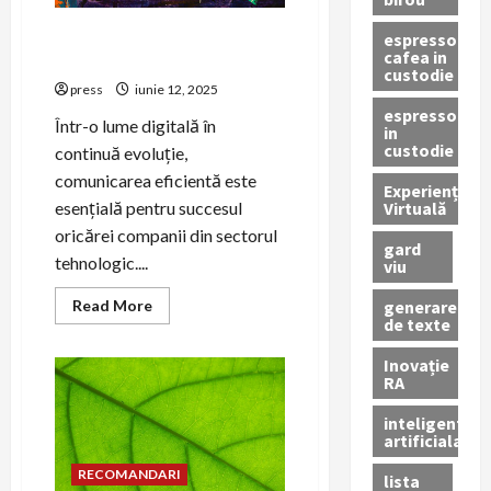
Rolul evenimentelor tech în
espressor
cafea in
strategiile de PR
custodie
press
iunie 12, 2025
espressor
Într-o lume digitală în
in
custodie
continuă evoluție,
comunicarea eficientă este
Experiență
Virtuală
esențială pentru succesul
oricărei companii din sectorul
gard
tehnologic....
viu
Read
generare
Read More
more
de texte
about
Rolul
Inovație
evenimentelor
RA
tech
în
strategiile
inteligenta
de
artificiala
PR
RECOMANDARI
lista