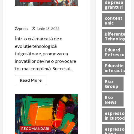
de presa
granturi
Cum să promovezi inovațiile
content
tehnologice prin PR
unic
press
iunie 13, 2025
Diferențe
Tehnologice
Într-o eră marcată de o
evoluție tehnologică
Eduard
fulgerătoare, promovarea
Petrescu
inovațiilor devine o provocare
Educație
tot mai complexă. Succesul...
interactivă
Read
Read More
Eko
more
Group
about
Cum
să
Eko
promovezi
News
inovațiile
tehnologice
espressoare
prin
in custodie
PR
espressor
RECOMANDARI
birou