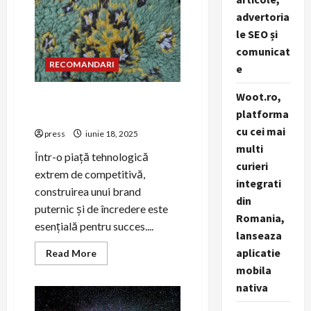
educația
tech:
advertoria
cum
să
le SEO și
promovezi
cursuri
comunicat
și
RECOMANDARI
e
platforme
Woot.ro,
Cum să construiești un brand
platforma
de încredere în tech prin PR
cu cei mai
press
iunie 18, 2025
multi
Într-o piață tehnologică
curieri
extrem de competitivă,
integrati
construirea unui brand
din
puternic și de încredere este
Romania,
esențială pentru succes....
lanseaza
aplicatie
Read
Read More
more
mobila
about
Cum
nativa
să
construiești
un