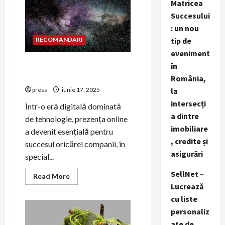
Matricea
brand
de
Succesului
încredere
: un nou
în
tech
RECOMANDARI
tip de
prin
PR
eveniment
Rolul social media în PR
în
pentru companiile tech
România,
press
iunie 17, 2025
la
intersecți
Într-o eră digitală dominată
a dintre
de tehnologie, prezența online
imobiliare
a devenit esențială pentru
, credite și
succesul oricărei companii, în
asigurări
special...
SellNet –
Read
Read More
more
Lucrează
about
Rolul
cu liste
social
media
personaliz
în
ate de
PR