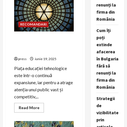
reputația
renunți la
companiei
tech
firma din
prin
PR
România
RECOMANDARI
Cum îți
poți
PR pentru educația tech:
extinde
cum să promovezi cursuri și
platforme
afacerea
în Bulgaria
press
iunie 19, 2025
fără să
Piața educației tehnologice
renunți la
este într-o continuă
firma din
expansiune, iar pentru a atrage
România
atenția unui public vast și
competitiv,...
Strategii
de
Read
Read More
more
vizibilitate
about
prin
PR
pentru
articole,