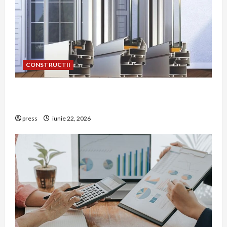
CONSTRUCTII
De ce a devenit tâmplăria din aluminiu o
opțiune aleasă adesea în construcțiile premium
press
iunie 22, 2026