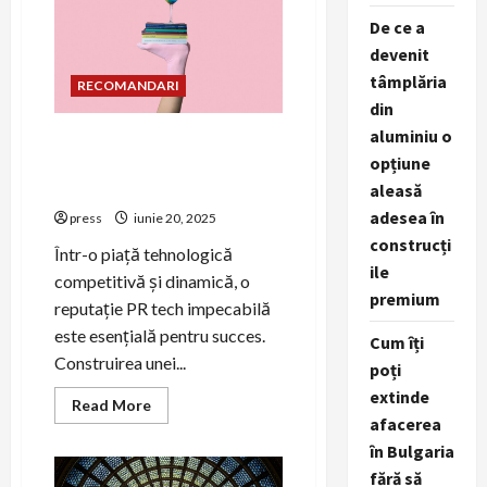
ului
De ce a
utilizatorilor
în
devenit
tech
tâmplăria
RECOMANDARI
din
aluminiu o
Cum să îmbunătățești
opțiune
reputația companiei tech
prin PR
aleasă
adesea în
press
iunie 20, 2025
construcți
Într-o piață tehnologică
ile
competitivă și dinamică, o
premium
reputație PR tech impecabilă
este esențială pentru succes.
Cum îți
Construirea unei...
poți
extinde
Read
Read More
more
afacerea
about
Cum
în Bulgaria
să
fără să
îmbunătățești