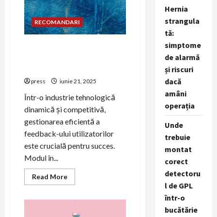
gaming
Hernia
strangula
RECOMANDARI
tă:
simptome
PR pentru gestionarea
de alarmă
feedback-ului utilizatorilor
în tech
și riscuri
dacă
press
iunie 21, 2025
amâni
Într-o industrie tehnologică
operația
dinamică și competitivă,
gestionarea eficientă a
Unde
feedback-ului utilizatorilor
trebuie
este crucială pentru succes.
montat
Modul în...
corect
detectoru
Read
Read More
more
l de GPL
about
PR
într-o
pentru
bucătărie
gestionarea
feedback-