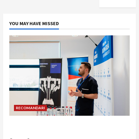
YOU MAY HAVE MISSED
RECOMANDARI
Hernia strangulată: simptome de alarmă și
riscuri dacă amâni operația