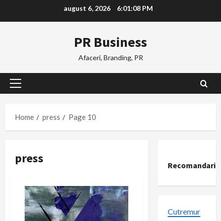
Skip
august 6, 2026
6:01:09 PM
to
content
PR Business
Afaceri, Branding, PR
Primary
Menu
Home
press
Page 10
press
Recomandari
Cutremur