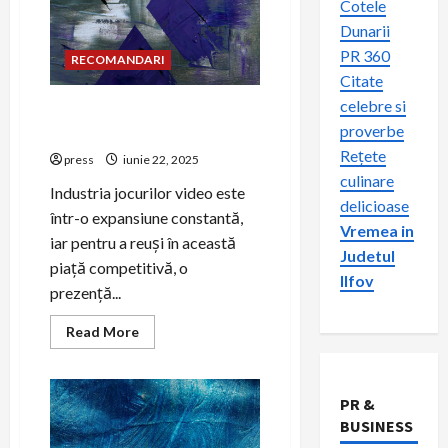
Cotele
Dunarii
PR 360
RECOMANDARI
Citate
celebre si
Strategii de PR pentru
proverbe
companii de gaming
Rețete
press
iunie 22, 2025
culinare
Industria jocurilor video este
delicioase
într-o expansiune constantă,
Vremea in
iar pentru a reuși în această
Judetul
piață competitivă, o
Ilfov
prezență...
Read
Read More
more
about
Strategii
de
PR
PR &
pentru
BUSINESS
companii
de