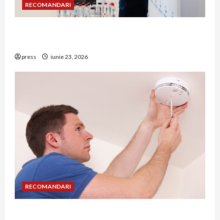
RECOMANDARI
Hernia strangulată: simptome de alarmă și
riscuri dacă amâni operația
press
iunie 23, 2026
RECOMANDARI
Unde trebuie montat corect detectorul de GPL