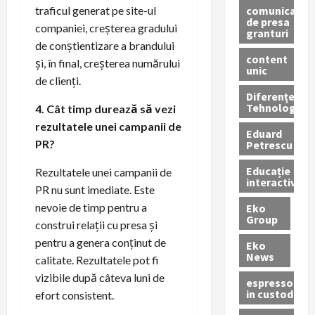
comunicate
traficul generat pe site-ul
de presa
companiei, creșterea gradului
granturi
de conștientizare a brandului
content
și, în final, creșterea numărului
unic
de clienți.
Diferențe
Tehnologice
4. Cât timp durează să vezi
rezultatele unei campanii de
Eduard
PR?
Petrescu
Educație
Rezultatele unei campanii de
interactivă
PR nu sunt imediate. Este
nevoie de timp pentru a
Eko
Group
construi relații cu presa și
pentru a genera conținut de
Eko
News
calitate. Rezultatele pot fi
vizibile după câteva luni de
espressoare
in custodie
efort consistent.