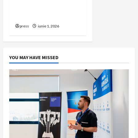
afacerea în Bulgaria fără
să renunți la firma din
România
press
iunie 1, 2026
YOU MAY HAVE MISSED