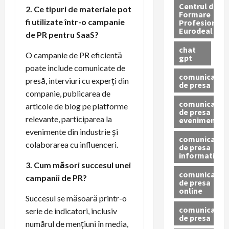
Centrul de
2. Ce tipuri de materiale pot
Formare
fi utilizate într-o campanie
Profesionala
Eurodeal
de PR pentru SaaS?
chat
O campanie de PR eficientă
gpt
poate include comunicate de
comunicat
presă, interviuri cu experți din
de presa
companie, publicarea de
comunicat
articole de blog pe platforme
de presa
relevante, participarea la
eveniment
evenimente din industrie și
comunicat
colaborarea cu influenceri.
de presa
informativ
3. Cum măsori succesul unei
comunicat
campanii de PR?
de presa
online
Succesul se măsoară printr-o
comunicate
serie de indicatori, inclusiv
de presa
numărul de mențiuni în media,