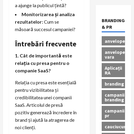
a ajunge la publicul țintă?
Monitorizarea și analiza
BRANDING
rezultatelor:
Cum se
& PR
măsoară succesul campaniei?
anvelope
Întrebări frecvente
anvelope
1. Cât de importantă este
vara
relația cu presa pentru o
Aplicații
companie SaaS?
RA
Relația cu presa este esențială
branding
pentru vizibilitatea și
campanii
credibilitatea unei companii
branding
SaaS. Articolul de presă
campanii
pozitiv generează încredere în
pr
brand și ajută la atragerea de
cauciucuri
noi clienți.