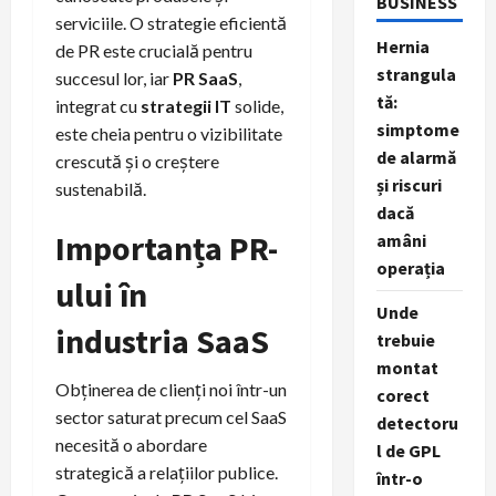
BUSINESS
serviciile. O strategie eficientă
Hernia
de PR este crucială pentru
strangula
succesul lor, iar
PR SaaS
,
tă:
integrat cu
strategii IT
solide,
simptome
este cheia pentru o vizibilitate
de alarmă
crescută și o creștere
și riscuri
sustenabilă.
dacă
Importanța PR-
amâni
operația
ului în
Unde
industria SaaS
trebuie
montat
Obținerea de clienți noi într-un
corect
sector saturat precum cel SaaS
detectoru
necesită o abordare
l de GPL
strategică a relațiilor publice.
într-o