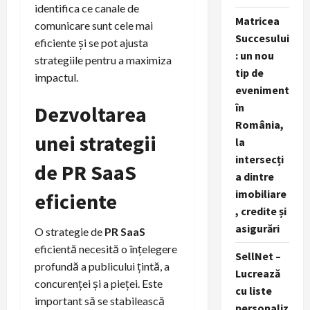
identifica ce canale de
Matricea
comunicare sunt cele mai
Succesului
eficiente și se pot ajusta
: un nou
strategiile pentru a maximiza
tip de
impactul.
eveniment
în
Dezvoltarea
România,
unei strategii
la
intersecți
de PR SaaS
a dintre
imobiliare
eficiente
, credite și
asigurări
O strategie de
PR SaaS
eficientă necesită o înțelegere
SellNet –
profundă a publicului țintă, a
Lucrează
concurenței și a pieței. Este
cu liste
important să se stabilească
personaliz