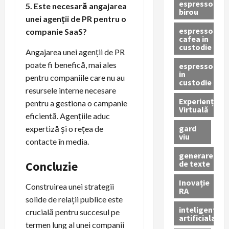
espressor
5. Este necesară angajarea
birou
unei agenții de PR pentru o
espressor
companie SaaS?
cafea in
custodie
Angajarea unei agenții de PR
poate fi benefică, mai ales
espressor
in
pentru companiile care nu au
custodie
resursele interne necesare
Experiență
pentru a gestiona o campanie
Virtuală
eficientă. Agențiile aduc
gard
expertiză și o rețea de
viu
contacte în media.
generare
de texte
Concluzie
Inovație
Construirea unei strategii
RA
solide de relații publice este
inteligenta
crucială pentru succesul pe
artificiala
termen lung al unei companii