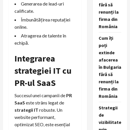
Generarea de lead-uri
fără să
calificate.
renunți la
firma din
Îmbunătățirea reputației
România
online.
Atragerea de talente în
Cum îți
echipă.
poți
extinde
Integrarea
afacerea
în Bulgaria
strategiei IT cu
fără să
PR-ul SaaS
renunți la
firma din
Succesul unei campanii de
PR
România
SaaS
este strâns legat de
Strategii
strategii IT
robuste. Un
de
website performant,
vizibilitate
optimizat SEO, este esențial
prin