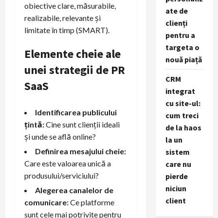
obiective clare, măsurabile,
ate de
realizabile, relevante și
clienți
limitate în timp (SMART).
pentru a
targeta o
Elemente cheie ale
nouă piață
unei strategii de PR
CRM
SaaS
integrat
cu site-ul:
Identificarea publicului
cum treci
țintă:
Cine sunt clienții ideali
de la haos
și unde se află online?
la un
Definirea mesajului cheie:
sistem
Care este valoarea unică a
care nu
produsului/serviciului?
pierde
niciun
Alegerea canalelor de
client
comunicare:
Ce platforme
sunt cele mai potrivite pentru