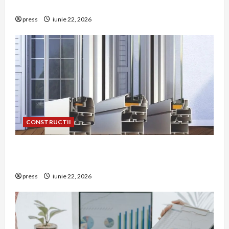
într-o bucătărie
press
iunie 22, 2026
CONSTRUCTII
De ce a devenit tâmplăria din aluminiu o
opțiune aleasă adesea în construcțiile premium
press
iunie 22, 2026