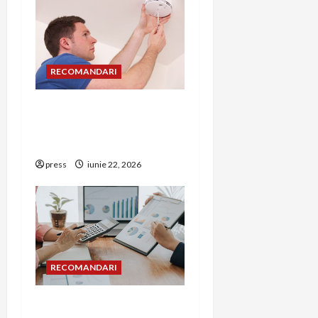
RECOMANDARI
Unde trebuie montat
corect detectorul de GPL
într-o bucătărie
press
iunie 22, 2026
RECOMANDARI
Cum îți poți extinde