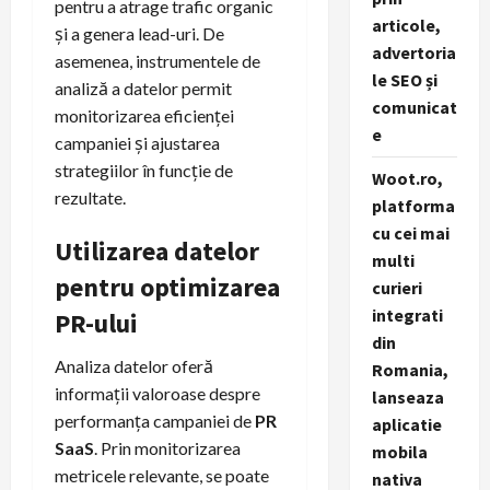
pentru a atrage trafic organic
articole,
și a genera lead-uri. De
advertoria
asemenea, instrumentele de
le SEO și
analiză a datelor permit
comunicat
monitorizarea eficienței
e
campaniei și ajustarea
strategiilor în funcție de
Woot.ro,
rezultate.
platforma
cu cei mai
Utilizarea datelor
multi
pentru optimizarea
curieri
integrati
PR-ului
din
Analiza datelor oferă
Romania,
informații valoroase despre
lanseaza
performanța campaniei de
PR
aplicatie
SaaS
. Prin monitorizarea
mobila
metricele relevante, se poate
nativa