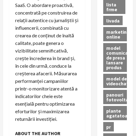
lista
SaaS. O abordare proactivă,
frme
concentrată pe construirea de
relații autentice cu jurnaliștii și
livada
influencerii, combinată cu
marketing
crearea de conținut de înaltă
online
calitate, poate genera o
model
vizibilitate semnificativă,
comunicat
de presa
crește încrederea în brand și,
lansare
în cele din urmă, conduce la
produs
creșterea afacerii. Măsurarea
model de
performanței campaniilor
videochat
printr-o monitorizare atentă a
panouri
indicatorilor cheie este
fotovoltaice
esențială pentru optimizarea
plante
eforturilor și maximizarea
agatatoare
returnării investiției.
pr
ABOUT THE AUTHOR