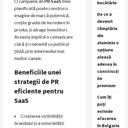
O campanie de
PR SaaS
bine
bucătărie
planificată poate construi o
De ce a
imagine de marcă puternică,
devenit
crește gradul de încredere în
tâmplăria
produs și atrage investitori.
din
Aceasta implică o comunicare
aluminiu o
clară și coerentă cu publicul
opțiune
țintă, prin intermediul mai
aleasă
multor canale.
adesea în
Beneficiile unei
construcți
ile
strategii de PR
premium
eficiente pentru
Cum îți
SaaS
poți
extinde
Creșterea vizibilității
afacerea
brandului și a notorietății.
în Bulgaria