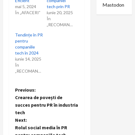
Eficient
companiei
Mastodon
mai 5, 2024
tech prin PR
În „AFACERI”
iunie 20, 2025
În
„RECOMANDARI”
Tendințe în PR
pentru
companiile
tech în 2024
iunie 14, 2025
În
„RECOMANDARI”
P
Previous:
Crearea de povești de
o
succes pentru PR în industria
tech
s
Next:
t
Rolul social media în PR
pentru companiile tech