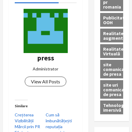
pr
romania
Publicitate
OOH
Realitatea
augmentată
Realitatea
Virtuală
press
site
comunicate
Administrator
de presa
View All Posts
site uri
comunicate
de presa
Tehnologie
Similare
imersivă
Creșterea
Cum să
Vizibilității
îmbunătățești
Mărcii prin PR
reputația