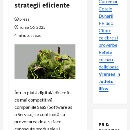
Cutremur
strategii eficiente
Cotele
Dunarii
press
PR 360
iunie 16, 2025
Citate
4 minutes read
celebre si
proverbe
Rețete
culinare
delicioase
Vremea in
Judetul
Ilfov
Într-o piață digitală din ce în
ce mai competitivă,
companiile SaaS (Software as
a Service) se confruntă cu
provocarea de a-și face
PR &
cunoscute produsele și