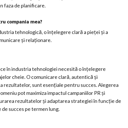
n faza de planificare.
ntru compania mea?
ustria tehnologică, o înțelegere clară a pieței și a
omunicare și relaționare.
ice în industria tehnologiei necesită o înțelegere
ajelor cheie. O comunicare clară, autentică și
 rezultatelor, sunt esențiale pentru succes. Alegerea
n domeniu pot maximiza impactul campaniilor PR și
urarea rezultatelor și adaptarea strategiei în funcție de
 de succes pe termen lung.