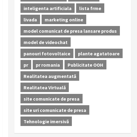
inteligenta artificiala
lista frme
livada
marketing online
model comunicat de presa lansare produs
model de videochat
panouri fotovoltaice
plante agatatoare
pr
pr romania
Publicitate OOH
Realitatea augmentată
Realitatea Virtuală
site comunicate de presa
site uri comunicate de presa
Tehnologie imersivă