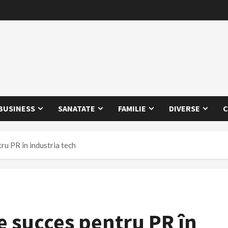
BUSINESS
SANATATE
FAMILIE
DIVERSE
C
ru PR în industria tech
e succes pentru PR în