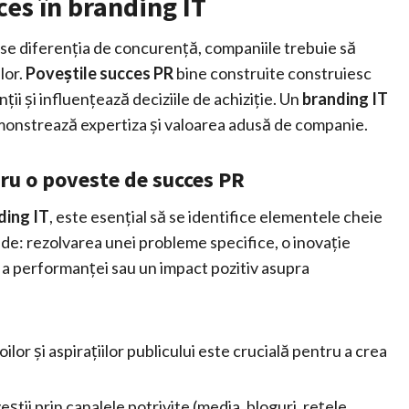
es în branding IT
 a se diferenția de concurență, companiile trebuie să
lor.
Poveștile succes PR
bine construite construiesc
ii și influențează deciziile de achiziție. Un
branding IT
monstrează expertiza și valoarea adusă de companie.
ru o poveste de succes PR
ding IT
, este esențial să se identifice elementele cheie
ude: rezolvarea unei probleme specifice, o inovație
 a performanței sau un impact pozitiv asupra
lor și aspirațiilor publicului este crucială pentru a crea
știi prin canalele potrivite (media, bloguri, rețele