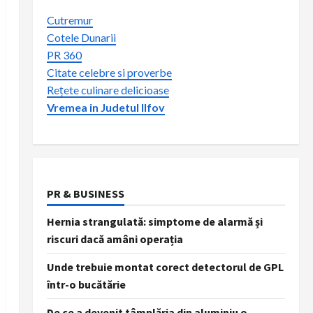
Cutremur
Cotele Dunarii
PR 360
Citate celebre si proverbe
Rețete culinare delicioase
Vremea in Judetul Ilfov
PR & BUSINESS
Hernia strangulată: simptome de alarmă și
riscuri dacă amâni operația
Unde trebuie montat corect detectorul de GPL
într-o bucătărie
De ce a devenit tâmplăria din aluminiu o