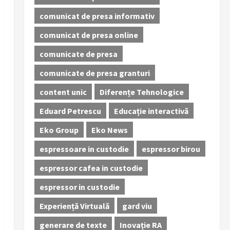
comunicat de presa informativ
comunicat de presa online
comunicate de presa
comunicate de presa granturi
content unic
Diferențe Tehnologice
Eduard Petrescu
Educație interactivă
Eko Group
Eko News
espressoare in custodie
espressor birou
espressor cafea in custodie
espressor in custodie
Experiență Virtuală
gard viu
generare de texte
Inovație RA