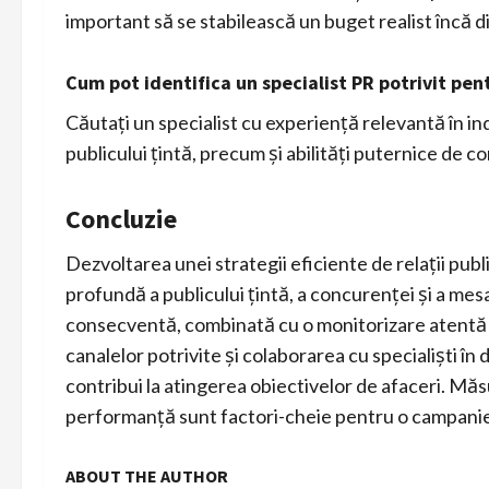
important să se stabilească un buget realist încă di
Cum pot identifica un specialist PR potrivit pe
Căutați un specialist cu experiență relevantă în ind
publicului țintă, precum și abilități puternice de c
Concluzie
Dezvoltarea unei strategii eficiente de relații publ
profundă a publicului țintă, a concurenței și a mes
consecventă, combinată cu o monitorizare atentă a
canalelor potrivite și colaborarea cu specialiști î
contribui la atingerea obiectivelor de afaceri. Măs
performanță sunt factori-cheie pentru o campanie
ABOUT THE AUTHOR