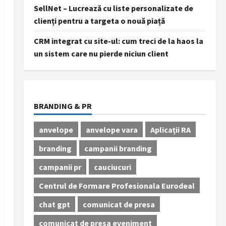
SellNet – Lucrează cu liste personalizate de
clienți pentru a targeta o nouă piață
CRM integrat cu site-ul: cum treci de la haos la
un sistem care nu pierde niciun client
BRANDING & PR
anvelope
anvelope vara
Aplicații RA
branding
campanii branding
campanii pr
cauciucuri
Centrul de Formare Profesionala Eurodeal
chat gpt
comunicat de presa
comunicat de presa eveniment