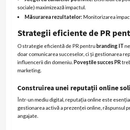
sociale) maximizează impactul.
Măsurarea rezultatelor:
Monitorizarea impactu
Strategii eficiente de PR pen
O strategie eficientă de PR pentru
branding IT
ne
doar comunicarea succeselor, ci și gestionarea reput
influencerii din domeniu.
Poveștile succes PR
treb
marketing.
Construirea unei reputații online sol
Într-un mediu digital, reputația online este esenți
gestionarea activă a prezenței online, răspunsul p
angajate.