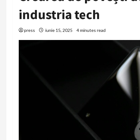
industria tech
press
iunie 15, 2025
4 minutes read