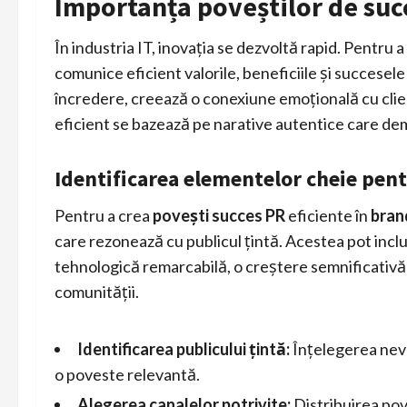
Importanța poveștilor de succ
În industria IT, inovația se dezvoltă rapid. Pentru
comunice eficient valorile, beneficiile și succesele 
încredere, creează o conexiune emoțională cu clienț
eficient se bazează pe narative autentice care de
Identificarea elementelor cheie pent
Pentru a crea
povești succes PR
eficiente în
bran
care rezonează cu publicul țintă. Acestea pot incl
tehnologică remarcabilă, o creștere semnificativă
comunității.
Identificarea publicului țintă:
Înțelegerea nevoi
o poveste relevantă.
Alegerea canalelor potrivite:
Distribuirea pove