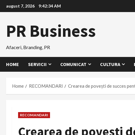
Skip
august 7, 2026
9:42:35 AM
to
content
PR Business
Afaceri, Branding, PR
HOME
SERVICII
COMUNICAT
CULTURA
Home
RECOMANDARI
Crearea de povești de succes pent
RECOMANDARI
Crearea de povești d