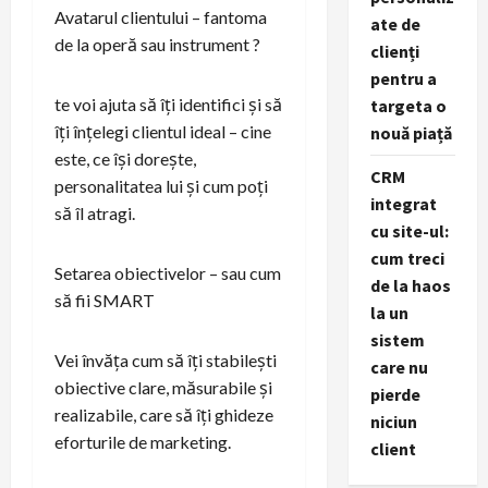
Avatarul clientului – fantoma
ate de
de la operă sau instrument ?
clienți
pentru a
te voi ajuta să îți identifici și să
targeta o
îți înțelegi clientul ideal – cine
nouă piață
este, ce își dorește,
CRM
personalitatea lui și cum poți
integrat
să îl atragi.
cu site-ul:
cum treci
Setarea obiectivelor – sau cum
de la haos
să fii SMART
la un
sistem
Vei învăța cum să îți stabilești
care nu
obiective clare, măsurabile și
pierde
realizabile, care să îți ghideze
niciun
eforturile de marketing.
client