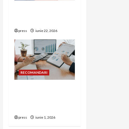
Unde trebuie montat
corect detectorul de GPL
într-o bucătărie
press
iunie 22, 2026
RECOMANDARI
Cum îți poți extinde
afacerea în Bulgaria fără
să renunți la firma din
România
press
iunie 1, 2026