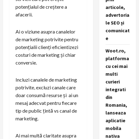
potențialul de creștere a
articole,
afacerii.
advertoria
le SEO și
comunicat
Ai o viziune asupra canalelor
e
de marketing potrivite pentru
potențialii clienți eficientizezi
Woot.ro,
costuri de marketing și chiar
platforma
conversie.
cu cei mai
multi
Incluzi canalele de marketing
curieri
potrivite, excluzi canale care
integrati
doar consumă resurse și ai un
din
mesaj adecvat pentru fiecare
Romania,
tip de public țintă vs canal de
lanseaza
marketing.
aplicatie
mobila
Ai mai multă claritate asupra
nativa