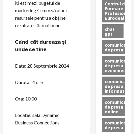
îți estimezi bugetul de
Centrul de
Formare
marketing și cum să aloci
Profesionala
Eurodeal
resursele pentru a obține
rezultate cât mai bune.
chat
gpt
𝗖𝗮̂𝗻𝗱, 𝗰𝗮̂𝘁 𝗱𝘂𝗿𝗲𝗮𝘇𝗮̆ 𝘀̦𝗶
comunicat
𝘂𝗻𝗱𝗲 𝘀𝗲 𝘁̦𝗶𝗻𝗲
de presa
comunicat
de presa
Data: 28 Septembrie 2024
eveniment
comunicat
Durata: 4 ore
de presa
informativ
Ora: 10.00
comunicat
de presa
online
Locație: sala Dynamic
comunicate
Business Connections
de presa