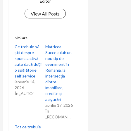
Editor
View All Posts
Similare
Ce trebuie să
Matricea
știi despre
Succesului: un
spuma activă
nou tip de
auto dacă deții
eveniment în
o spălătorie
România, la
self service
intersecția
ianuarie 14,
dintre
2026
imobiliare,
În „AUTO”
credite și
asigurări
aprilie 17, 2026
În
„RECOMANDARI”
Tot ce trebuie