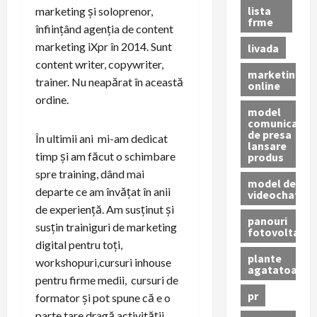
lista
marketing și soloprenor,
frme
înființând agenția de content
marketing iXpr în 2014. Sunt
livada
content writer, copywriter,
marketing
trainer. Nu neapărat în această
online
ordine.
model
comunicat
de presa
În ultimii ani mi-am dedicat
lansare
timp și am făcut o schimbare
produs
spre training, dând mai
model de
departe ce am învățat în anii
videochat
de experiență. Am susținut și
panouri
susțin trainiguri de marketing
fotovoltaice
digital pentru toți,
plante
workshopuri,cursuri inhouse
agatatoare
pentru firme medii, cursuri de
pr
formator și pot spune că e o
parte tare dragă activității