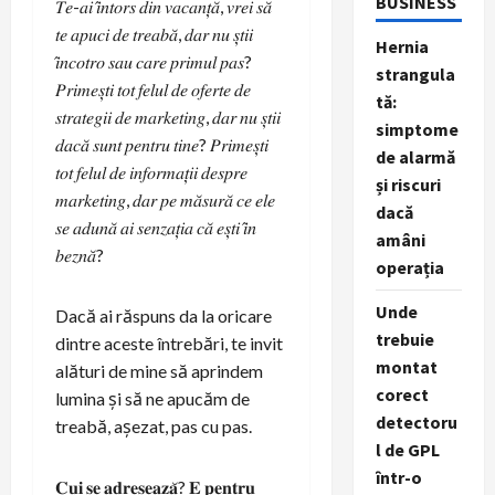
BUSINESS
𝑇𝑒-𝑎𝑖 𝑖̂𝑛𝑡𝑜𝑟𝑠 𝑑𝑖𝑛 𝑣𝑎𝑐𝑎𝑛𝑡̦𝑎̆, 𝑣𝑟𝑒𝑖 𝑠𝑎̆
𝑡𝑒 𝑎𝑝𝑢𝑐𝑖 𝑑𝑒 𝑡𝑟𝑒𝑎𝑏𝑎̆, 𝑑𝑎𝑟 𝑛𝑢 𝑠̦𝑡𝑖𝑖
Hernia
𝑖̂𝑛𝑐𝑜𝑡𝑟𝑜 𝑠𝑎𝑢 𝑐𝑎𝑟𝑒 𝑝𝑟𝑖𝑚𝑢𝑙 𝑝𝑎𝑠?
strangula
𝑃𝑟𝑖𝑚𝑒𝑠̦𝑡𝑖 𝑡𝑜𝑡 𝑓𝑒𝑙𝑢𝑙 𝑑𝑒 𝑜𝑓𝑒𝑟𝑡𝑒 𝑑𝑒
tă:
𝑠𝑡𝑟𝑎𝑡𝑒𝑔𝑖𝑖 𝑑𝑒 𝑚𝑎𝑟𝑘𝑒𝑡𝑖𝑛𝑔, 𝑑𝑎𝑟 𝑛𝑢 𝑠̦𝑡𝑖𝑖
simptome
𝑑𝑎𝑐𝑎̆ 𝑠𝑢𝑛𝑡 𝑝𝑒𝑛𝑡𝑟𝑢 𝑡𝑖𝑛𝑒? 𝑃𝑟𝑖𝑚𝑒𝑠̦𝑡𝑖
de alarmă
𝑡𝑜𝑡 𝑓𝑒𝑙𝑢𝑙 𝑑𝑒 𝑖𝑛𝑓𝑜𝑟𝑚𝑎𝑡̦𝑖𝑖 𝑑𝑒𝑠𝑝𝑟𝑒
și riscuri
𝑚𝑎𝑟𝑘𝑒𝑡𝑖𝑛𝑔, 𝑑𝑎𝑟 𝑝𝑒 𝑚𝑎̆𝑠𝑢𝑟𝑎̆ 𝑐𝑒 𝑒𝑙𝑒
dacă
𝑠𝑒 𝑎𝑑𝑢𝑛𝑎̆ 𝑎𝑖 𝑠𝑒𝑛𝑧𝑎𝑡̦𝑖𝑎 𝑐𝑎̆ 𝑒𝑠̦𝑡𝑖 𝑖̂𝑛
amâni
𝑏𝑒𝑧𝑛𝑎̆?
operația
Unde
Dacă ai răspuns da la oricare
trebuie
dintre aceste întrebări, te invit
montat
alături de mine să aprindem
corect
lumina și să ne apucăm de
detectoru
treabă, așezat, pas cu pas.
l de GPL
într-o
𝐂𝐮𝐢 𝐬𝐞 𝐚𝐝𝐫𝐞𝐬𝐞𝐚𝐳𝐚̆? 𝐄 𝐩𝐞𝐧𝐭𝐫𝐮