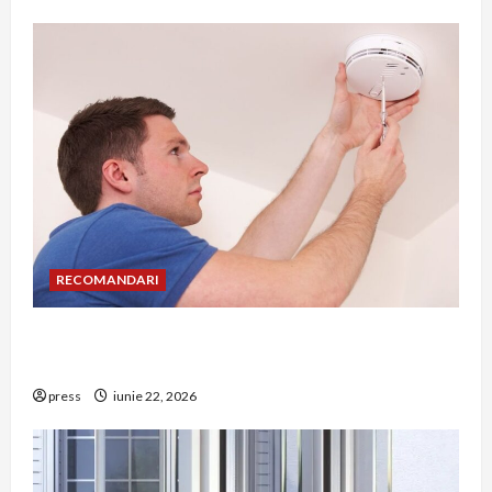
RECOMANDARI
Unde trebuie montat corect detectorul de GPL
într-o bucătărie
press
iunie 22, 2026