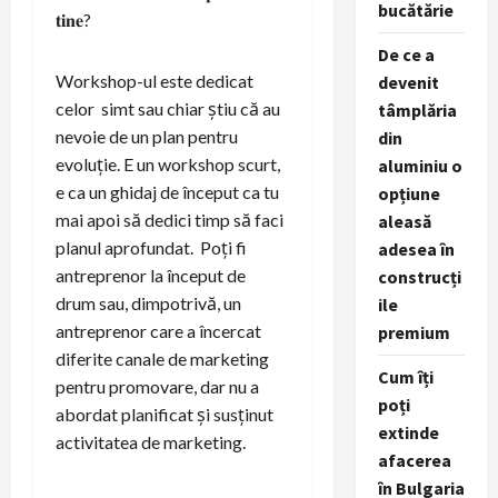
bucătărie
𝐭𝐢𝐧𝐞?
De ce a
Workshop-ul este dedicat
devenit
celor simt sau chiar știu că au
tâmplăria
nevoie de un plan pentru
din
evoluție. E un workshop scurt,
aluminiu o
e ca un ghidaj de început ca tu
opțiune
mai apoi să dedici timp să faci
aleasă
planul aprofundat. Poți fi
adesea în
antreprenor la început de
construcți
drum sau, dimpotrivă, un
ile
antreprenor care a încercat
premium
diferite canale de marketing
Cum îți
pentru promovare, dar nu a
poți
abordat planificat și susținut
extinde
activitatea de marketing.
afacerea
în Bulgaria