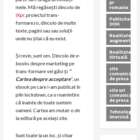
pr
romania
mele. Mă regăsești dincolo de
iXpr
, proiectul trans-
Publicitate
formare.ro, dincolo de multe
OOH
texte, pagini sau sau soluții
Realitatea
unde nu știai că eu exist.
augmentată
Realitatea
Și revin, sunt om. Dincolo de e-
Virtuală
books despre marketing pe
site
trans-formare vei găsi și
”
comunicate
de presa
Cartea despre acceptare
”, un
ebook pe care l-am publicat în
site uri
plin lockdown, ca o reamintire
comunicate
de presa
că înainte de toate suntem
oameni. Cartea am mutat-o de
Tehnologie
imersivă
la editură pe același site.
Sunt toate la un loc, și chiar