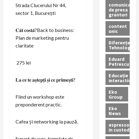
comunicate
Strada Clucerului Nr 44,
de presa
sector 1, București
granturi
content
𝐂𝐚̂𝐭 𝐜𝐨𝐬𝐭𝐚̆?Back to business:
unic
Plan de marketing pentru
Diferențe
claritate
Tehnologice
Eduard
275 lei
Petrescu
Educație
𝐋𝐚 𝐜𝐞 𝐭𝐞 𝐚𝐬̦𝐭𝐞𝐩𝐭̦𝐢 𝐬̦𝐢 𝐜𝐞 𝐩𝐫𝐢𝐦𝐞𝐬̦𝐭𝐢?
interactivă
Eko
Group
Fiind un workshop este
preponderent practic.
Eko
News
Cafea și networking la pauză.
espressoare
in custodie
Suport de curs, template de