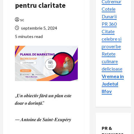
Cutremur
pentru claritate
Cotele
Dunarii
sc
PR 360
septembrie 5, 2024
Citate
5 minutes read
celebre si
proverbe
Rețete
culinare
delicioase
Vremea in
Judetul
Ilfov
„𝑼𝒏 𝒐𝒃𝒊𝒆𝒄𝒕𝒊𝒗 𝒇𝒂̆𝒓𝒂̆ 𝒖𝒏 𝒑𝒍𝒂𝒏 𝒆𝒔𝒕𝒆
𝒅𝒐𝒂𝒓 𝒐 𝒅𝒐𝒓𝒊𝒏𝒕̦𝒂̆.”
― 𝑨𝒏𝒕𝒐𝒊𝒏𝒆 𝒅𝒆 𝑺𝒂𝒊𝒏𝒕-𝑬𝒙𝒖𝒑𝒆́𝒓𝒚
PR &