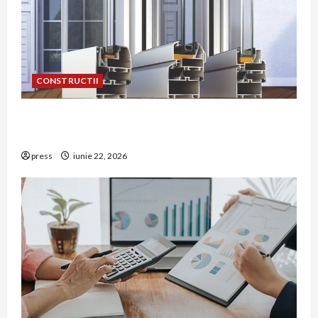
CONSTRUCTII
De ce a devenit tâmplăria din aluminiu o
opțiune aleasă adesea în construcțiile premium
press
iunie 22, 2026