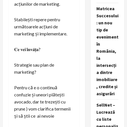
acțiunilor de marketing.
Matricea
Succesului
Stabilești repere pentru
: un nou
următoarele acțiuni de
tip de
marketing și implementare.
eveniment
în
𝐂𝐞 𝐯𝐞𝐢 𝐢̂𝐧𝐯𝐚̆𝐭̦𝐚?
România,
la
Strategie sau plan de
intersecți
marketing?
a dintre
imobiliare
, credite și
Pentru că e o continuă
asigurări
confuzie și uneori plătești
avocado, dar te trezești cu
SellNet –
prune ) vom clarifica termenii
Lucrează
și să știi ce ai nevoie
cu liste
personaliz