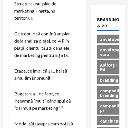
Structura unui plan de
marketing – harta, nu
teritoriul.
BRANDING
& PR
Ce trebuie să conțină un plan,
anvelope
de la analiza pieței, cei 4 P în
piață, clientul tău și canalele
anvelope
vara
de marketing pentru nișa ta.
Aplicații
RA
Etape, ce implică și… hai să
simulăm împreună!
branding
campanii
Bugetarea – de fapt, ce
branding
înseamnă ”mult” când spui că
campanii
”dai mult pe marketing? ”
pr
cauciucuri
Modalități asupra cum poți să