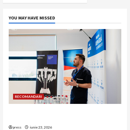
YOU MAY HAVE MISSED
RECOMANDARI
Hernia strangulată: simptome de alarmă și
riscuri dacă amâni operația
press
iunie 23, 2026