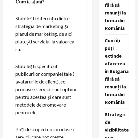
𝐂𝐮𝐦 𝐭𝐞 𝐚𝐣𝐮𝐭𝐚̆?
fără să
renunți la
Stabilești diferența dintre
firma din
strategia de marketing și
România
planul de marketing, de aici
Cum îți
plătești serviciul la valoarea
poți
sa.
extinde
afacerea
Stabilești specificul
în Bulgaria
publicurilor companiei tale (
fără să
avatarurile de client), ce
renunți la
produse / servicii sunt optime
firma din
pentru acestea și care sunt
România
metodele de promovare
pentru ele.
Strategii
de
Poți descoperi noi produse /
vizibilitate
servicii care pot crește
prin