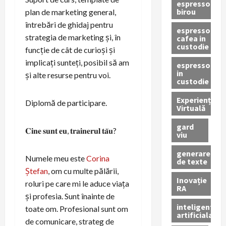
espressor
birou
plan de marketing general,
întrebări de ghidaj pentru
espressor
strategia de marketing și, în
cafea in
custodie
funcție de cât de curioși și
implicați sunteți, posibil să am
espressor
in
și alte resurse pentru voi.
custodie
Experiență
Diplomă de participare.
Virtuală
gard
𝐂𝐢𝐧𝐞 𝐬𝐮𝐧𝐭 𝐞𝐮, 𝐭𝐫𝐚𝐢𝐧𝐞𝐫𝐮𝐥 𝐭𝐚̆𝐮?
viu
generare
Numele meu este
Corina
de texte
Ștefan
, om cu multe pălării,
Inovație
roluri pe care mi le aduce viața
RA
și profesia. Sunt înainte de
inteligenta
toate om. Profesional sunt om
artificiala
de comunicare, strateg de