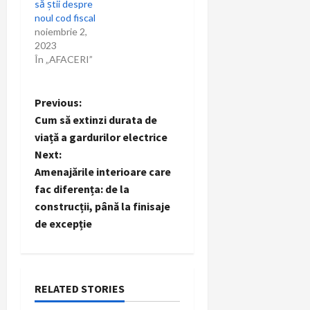
să știi despre
noul cod fiscal
noiembrie 2,
2023
În „AFACERI”
P
Previous:
Cum să extinzi durata de
o
viață a gardurilor electrice
Next:
s
Amenajările interioare care
t
fac diferența: de la
construcții, până la finisaje
n
de excepție
a
v
RELATED STORIES