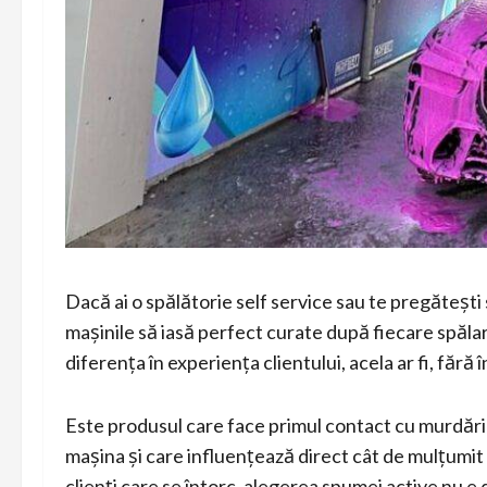
Dacă ai o spălătorie self service sau te pregătești 
mașinile să iasă perfect curate după fiecare spălare
diferența în experiența clientului, acela ar fi, fără
Este produsul care face primul contact cu murdări
mașina și care influențează direct cât de mulțumit 
clienți care se întorc, alegerea spumei active nu e 