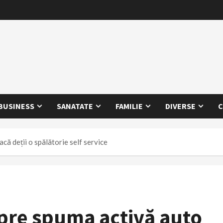
BUSINESS
SANATATE
FAMILIE
DIVERSE
C
că deții o spălătorie self service
spre spuma activă auto