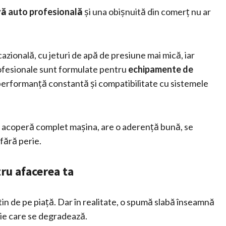
ă auto profesională
și una obișnuită din comerț nu ar
zională, cu jeturi de apă de presiune mai mică, iar
profesionale sunt formulate pentru
echipamente de
 performanță constantă și compatibilitate cu sistemele
lă acoperă complet mașina, are o aderență bună, se
 fără perie.
ru afacerea ta
eftin de pe piață. Dar în realitate, o spumă slabă înseamnă
ție care se degradează.