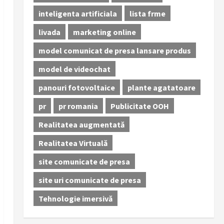
inteligenta artificiala
lista frme
livada
marketing online
model comunicat de presa lansare produs
model de videochat
panouri fotovoltaice
plante agatatoare
pr
pr romania
Publicitate OOH
Realitatea augmentată
Realitatea Virtuală
site comunicate de presa
site uri comunicate de presa
Tehnologie imersivă