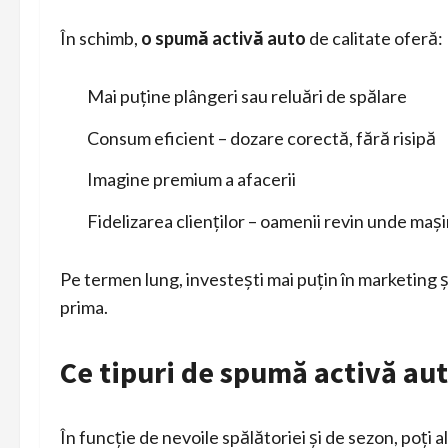
În schimb,
o spumă activă auto
de calitate oferă:
Mai puține plângeri sau reluări de spălare
Consum eficient – dozare corectă, fără risipă
Imagine premium a afacerii
Fidelizarea clienților – oamenii revin unde mași
Pe termen lung, investești mai puțin în marketing 
prima.
Ce tipuri de spumă activă aut
În funcție de nevoile spălătoriei și de sezon, poți a