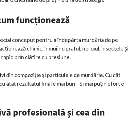
 cum funcționează
ecial conceput pentru a îndepărta murdăria de pe
cționează chimic, înmuiind praful, noroiul, insectele și
 rapid prin clătire cu presiune.
vi din compoziție și particulele de murdărie. Cu cât
u atât rezultatul final e mai bun – și mai puțin efort e
vă profesională și cea din