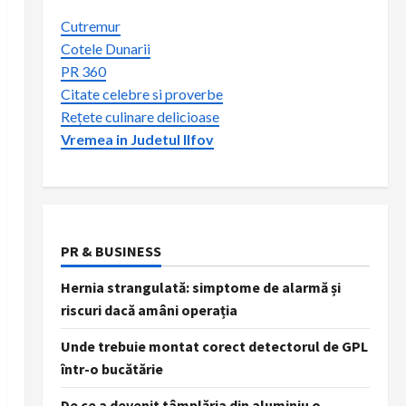
Cutremur
Cotele Dunarii
PR 360
Citate celebre si proverbe
Rețete culinare delicioase
Vremea in Judetul Ilfov
PR & BUSINESS
Hernia strangulată: simptome de alarmă și
riscuri dacă amâni operația
Unde trebuie montat corect detectorul de GPL
într-o bucătărie
De ce a devenit tâmplăria din aluminiu o