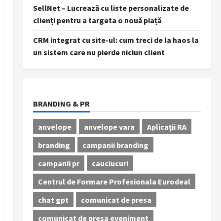
SellNet – Lucrează cu liste personalizate de
clienți pentru a targeta o nouă piață
CRM integrat cu site-ul: cum treci de la haos la
un sistem care nu pierde niciun client
BRANDING & PR
anvelope
anvelope vara
Aplicații RA
branding
campanii branding
campanii pr
cauciucuri
Centrul de Formare Profesionala Eurodeal
chat gpt
comunicat de presa
comunicat de presa eveniment