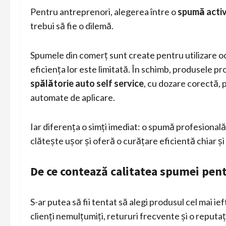
Pentru antreprenori, alegerea între o
spumă activ
trebui să fie o dilemă.
Spumele din comerț sunt create pentru utilizare oca
eficiența lor este limitată. În schimb, produsele 
spălătorie auto self service
, cu dozare corectă,
automate de aplicare.
Iar diferența o simți imediat: o spumă profesiona
clătește ușor și oferă o curățare eficientă chiar și
De ce contează calitatea spumei pent
S-ar putea să fii tentat să alegi produsul cel mai i
clienți nemulțumiți, retururi frecvente și o reputa