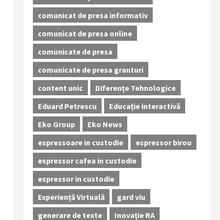
comunicat de presa informativ
comunicat de presa online
comunicate de presa
comunicate de presa granturi
content unic
Diferențe Tehnologice
Eduard Petrescu
Educație interactivă
Eko Group
Eko News
espressoare in custodie
espressor birou
espressor cafea in custodie
espressor in custodie
Experiență Virtuală
gard viu
generare de texte
Inovație RA