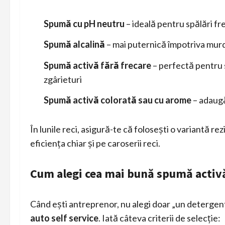
Spumă cu pH neutru
– ideală pentru spălări fre
Spumă alcalină
– mai puternică împotriva murdăr
Spumă activă fără frecare
– perfectă pentru s
zgârieturi
Spumă activă colorată sau cu arome
– adaugă
În lunile reci, asigură-te că folosești o variantă re
eficiența chiar și pe caroserii reci.
Cum alegi cea mai bună spumă activă
Când ești antreprenor, nu alegi doar „un detergent
auto self service
. Iată câteva criterii de selecție: