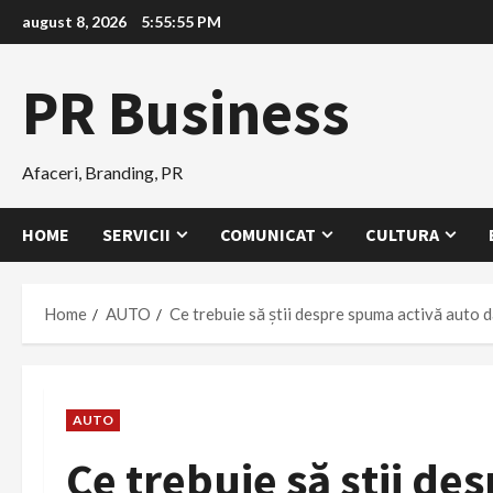
Skip
august 8, 2026
5:55:57 PM
to
content
PR Business
Afaceri, Branding, PR
HOME
SERVICII
COMUNICAT
CULTURA
Home
AUTO
Ce trebuie să știi despre spuma activă auto da
AUTO
Ce trebuie să știi de