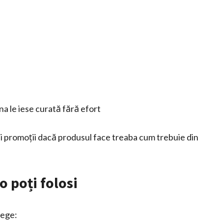
na le iese curată fără efort
și promoții dacă produsul face treaba cum trebuie din
o poți folosi
lege: