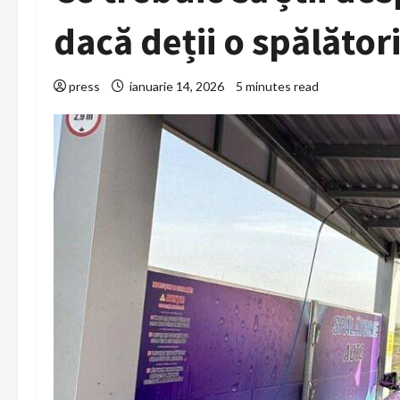
dacă deții o spălători
press
ianuarie 14, 2026
5 minutes read