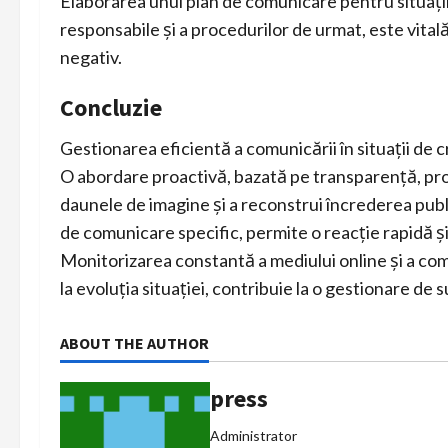
Elaborarea unui plan de comunicare pentru situații 
responsabile și a procedurilor de urmat, este vital
negativ.
Concluzie
Gestionarea eficientă a comunicării în situații de c
O abordare proactivă, bazată pe transparență, pro
daunele de imagine și a reconstrui încrederea publi
de comunicare specific, permite o reacție rapidă și 
Monitorizarea constantă a mediului online și a com
la evoluția situației, contribuie la o gestionare de s
ABOUT THE AUTHOR
press
Administrator