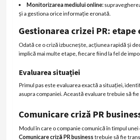
Monitorizarea mediului online:
supravegherea c
și a gestiona orice informație eronată.
Gestionarea crizei PR: etape 
Odată ce o criză izbucnește, acțiunea rapidă și dec
implică mai multe etape, fiecare fiind la fel de imp
Evaluarea situației
Primul pas este evaluarea exactă a situației, identi
asupra companiei. Această evaluare trebuie să fie 
Comunicare criză PR business
Modul în care o companie comunică în timpul unei c
Comunicare criză PR business
trebuie să fie tran