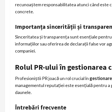
recunoaștem responsabilitatea atunci când este caz
concrete.
Importanța sincerității și transparen
Sinceritatea și transparența sunt esențiale pentru
informațiilor sau oferirea de declarații false vor ag
companiei.
Rolul PR-ului în gestionarea c
Profesioniștii PR joacă un rol crucial în
gestionare
managementul reputației este esențială pentru a g
daunele.
Întrebări frecvente