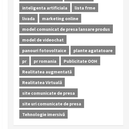
inteligenta artificiala
lista frme
livada
marketing online
model comunicat de presa lansare produs
model de videochat
panouri fotovoltaice
plante agatatoare
pr
pr romania
Publicitate OOH
Realitatea augmentată
Realitatea Virtuală
site comunicate de presa
site uri comunicate de presa
Tehnologie imersivă