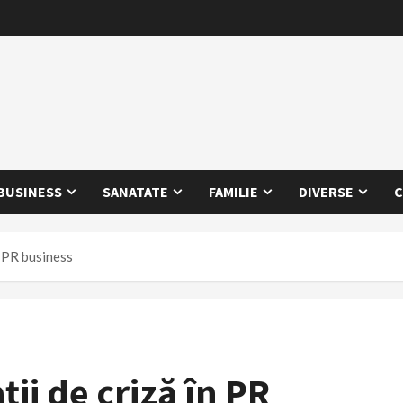
BUSINESS
SANATATE
FAMILIE
DIVERSE
C
n PR business
ii de criză în PR