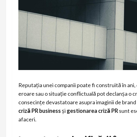
Reputația unei companii poate fi construită în ani,
eroare sau o situație conflictuală pot declanșa o c
consecințe devastatoare asupra imaginii de brand ș
criză PR business
și
gestionarea criză PR
sunt ese
afaceri.