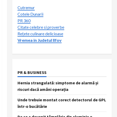
Cutremur
Cotele Dunarii
PR 360
Citate celebre si proverbe
Rețete culinare delicioase
Vremea in Judetul Ilfov
PR & BUSINESS
Hernia strangulată: simptome de alarmă și
riscuri dacă amâni operația
Unde trebuie montat corect detectorul de GPL
într-o bucătărie
De ce a devenit tâmplăria din aluminiu o