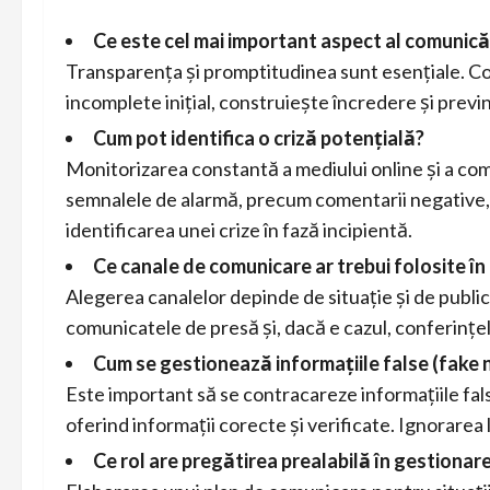
Ce este cel mai important aspect al comunicări
Transparența și promptitudinea sunt esențiale. Co
incomplete inițial, construiește încredere și previ
Cum pot identifica o criză potențială?
Monitorizarea constantă a mediului online și a comun
semnalele de alarmă, precum comentarii negative, șt
identificarea unei crize în fază incipientă.
Ce canale de comunicare ar trebui folosite în 
Alegerea canalelor depinde de situație și de public
comunicatele de presă și, dacă e cazul, conferințele
Cum se gestionează informațiile false (fake n
Este important să se contracareze informațiile false
oferind informații corecte și verificate. Ignorarea
Ce rol are pregătirea prealabilă în gestionare