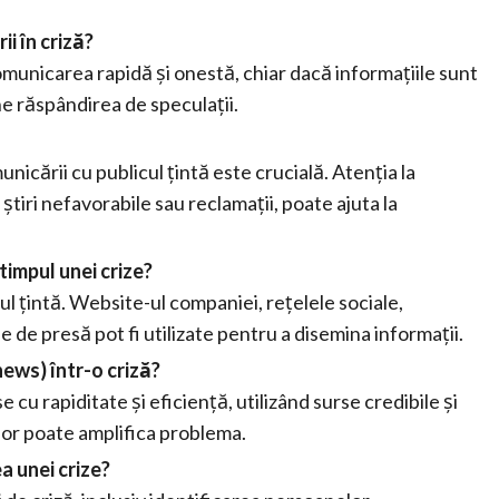
i în criză?
municarea rapidă și onestă, chiar dacă informațiile sunt
ne răspândirea de speculații.
icării cu publicul țintă este crucială. Atenția la
iri nefavorabile sau reclamații, poate ajuta la
timpul unei crize?
ul țintă. Website-ul companiei, rețelele sociale,
 de presă pot fi utilizate pentru a disemina informații.
ews) într-o criză?
 cu rapiditate și eficiență, utilizând surse credibile și
 lor poate amplifica problema.
a unei crize?