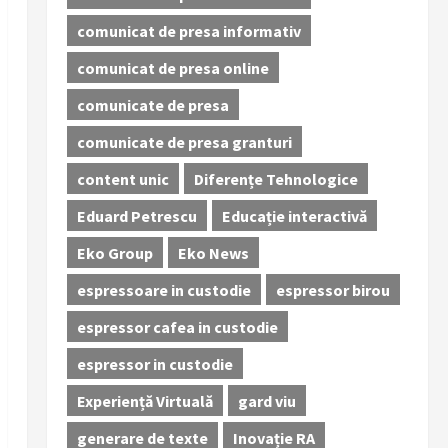
comunicat de presa informativ
comunicat de presa online
comunicate de presa
comunicate de presa granturi
content unic
Diferențe Tehnologice
Eduard Petrescu
Educație interactivă
Eko Group
Eko News
espressoare in custodie
espressor birou
espressor cafea in custodie
espressor in custodie
Experiență Virtuală
gard viu
generare de texte
Inovație RA