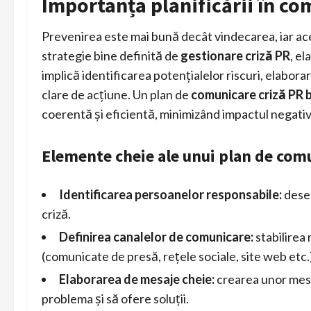
Importanța planificării în co
Prevenirea este mai bună decât vindecarea, iar aces
strategie bine definită de
gestionare criză PR
, el
implică identificarea potențialelor riscuri, elabora
clare de acțiune. Un plan de
comunicare criză PR 
coerentă și eficientă, minimizând impactul negati
Elemente cheie ale unui plan de com
Identificarea persoanelor responsabile:
desem
criză.
Definirea canalelor de comunicare:
stabilirea 
(comunicate de presă, rețele sociale, site web etc.
Elaborarea de mesaje cheie:
crearea unor mesa
problema și să ofere soluții.