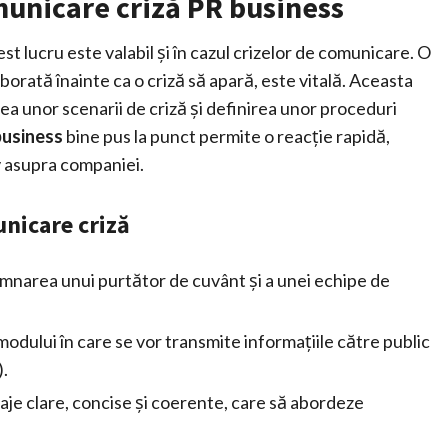
municare criză PR business
t lucru este valabil și în cazul crizelor de comunicare. O
aborată înainte ca o criză să apară, este vitală. Aceasta
rea unor scenarii de criză și definirea unor proceduri
business
bine pus la punct permite o reacție rapidă,
v asupra companiei.
unicare criză
narea unui purtător de cuvânt și a unei echipe de
modului în care se vor transmite informațiile către public
).
je clare, concise și coerente, care să abordeze