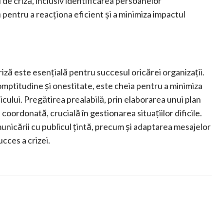
de criză, inclusiv identificarea persoanelor
ă pentru a reacționa eficient și a minimiza impactul
riză este esențială pentru succesul oricărei organizații.
mptitudine și onestitate, este cheia pentru a minimiza
cului. Pregătirea prealabilă, prin elaborarea unui plan
coordonată, crucială în gestionarea situațiilor dificile.
unicării cu publicul țintă, precum și adaptarea mesajelor
ucces a crizei.