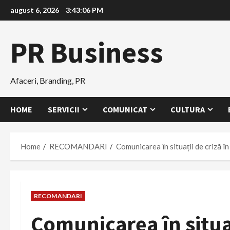
Skip
august 6, 2026
3:43:07 PM
to
content
PR Business
Afaceri, Branding, PR
HOME
SERVICII
COMUNICAT
CULTURA
Home
RECOMANDARI
Comunicarea în situații de criză î
RECOMANDARI
Comunicarea în situaț