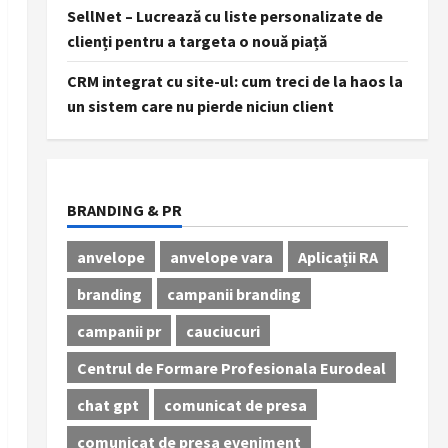
SellNet – Lucrează cu liste personalizate de
clienți pentru a targeta o nouă piață
CRM integrat cu site-ul: cum treci de la haos la
un sistem care nu pierde niciun client
BRANDING & PR
anvelope
anvelope vara
Aplicații RA
branding
campanii branding
campanii pr
cauciucuri
Centrul de Formare Profesionala Eurodeal
chat gpt
comunicat de presa
comunicat de presa eveniment