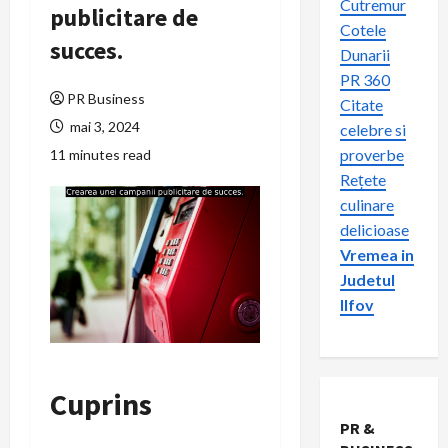
Cutremur
publicitare de
Cotele
succes.
Dunarii
PR 360
PR Business
Citate
mai 3, 2024
celebre si
proverbe
11 minutes read
Rețete
culinare
delicioase
Vremea in
Judetul
Ilfov
Cuprins
PR &