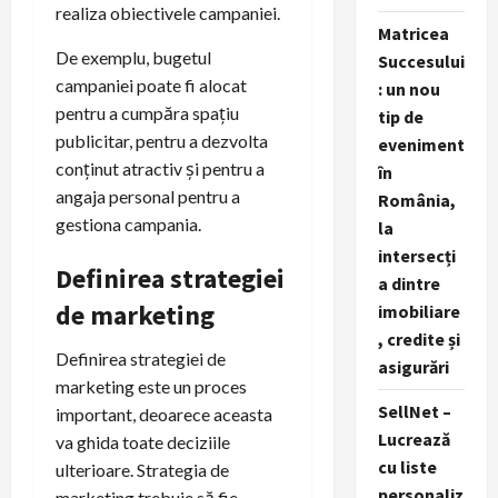
realiza obiectivele campaniei.
Matricea
De exemplu, bugetul
Succesului
campaniei poate fi alocat
: un nou
pentru a cumpăra spațiu
tip de
publicitar, pentru a dezvolta
eveniment
conținut atractiv și pentru a
în
angaja personal pentru a
România,
gestiona campania.
la
intersecți
Definirea strategiei
a dintre
de marketing
imobiliare
, credite și
Definirea strategiei de
asigurări
marketing este un proces
SellNet –
important, deoarece aceasta
Lucrează
va ghida toate deciziile
cu liste
ulterioare. Strategia de
personaliz
marketing trebuie să fie