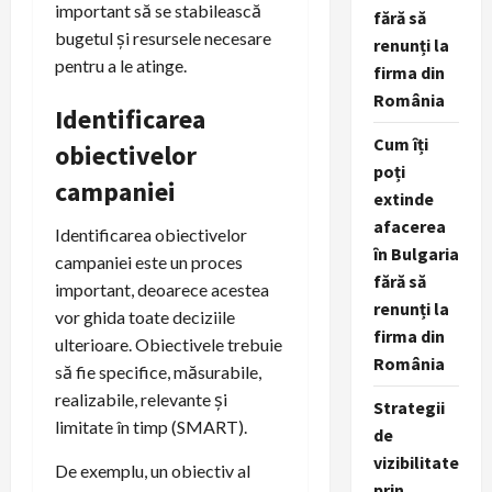
important să se stabilească
fără să
bugetul și resursele necesare
renunți la
pentru a le atinge.
firma din
România
Identificarea
Cum îți
obiectivelor
poți
campaniei
extinde
afacerea
Identificarea obiectivelor
în Bulgaria
campaniei este un proces
fără să
important, deoarece acestea
renunți la
vor ghida toate deciziile
firma din
ulterioare. Obiectivele trebuie
România
să fie specifice, măsurabile,
realizabile, relevante și
Strategii
limitate în timp (SMART).
de
vizibilitate
De exemplu, un obiectiv al
prin