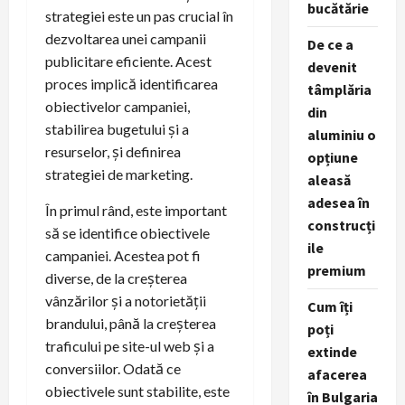
bucătărie
strategiei este un pas crucial în
dezvoltarea unei campanii
De ce a
publicitare eficiente. Acest
devenit
proces implică identificarea
tâmplăria
obiectivelor campaniei,
din
stabilirea bugetului și a
aluminiu o
resurselor, și definirea
opțiune
strategiei de marketing.
aleasă
adesea în
În primul rând, este important
construcți
să se identifice obiectivele
ile
campaniei. Acestea pot fi
premium
diverse, de la creșterea
vânzărilor și a notorietății
Cum îți
brandului, până la creșterea
poți
traficului pe site-ul web și a
extinde
conversiilor. Odată ce
afacerea
obiectivele sunt stabilite, este
în Bulgaria