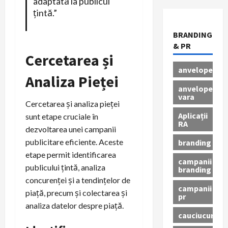
adaptată la publicul
țintă.”
BRANDING
& PR
Cercetarea și
anvelope
Analiza Pieței
anvelope
vara
Cercetarea și analiza pieței
Aplicații
sunt etape cruciale în
RA
dezvoltarea unei campanii
publicitare eficiente. Aceste
branding
etape permit identificarea
campanii
publicului țintă, analiza
branding
concurenței și a tendințelor de
campanii
piață, precum și colectarea și
pr
analiza datelor despre piață.
cauciucuri