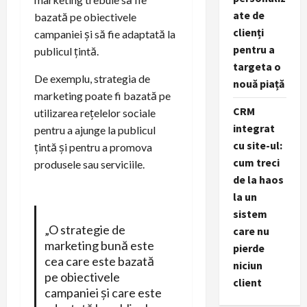
ate de
bazată pe obiectivele
clienți
campaniei și să fie adaptată la
pentru a
publicul țintă.
targeta o
De exemplu, strategia de
nouă piață
marketing poate fi bazată pe
CRM
utilizarea rețelelor sociale
integrat
pentru a ajunge la publicul
cu site-ul:
țintă și pentru a promova
cum treci
produsele sau serviciile.
de la haos
la un
sistem
„O strategie de
care nu
marketing bună este
pierde
cea care este bazată
niciun
pe obiectivele
client
campaniei și care este