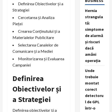
BUSINESS
Definirea Obiectivelor și a
Strategiei
Hernia
strangula
Cercetarea și Analiza
tă:
Pieței
simptome
Crearea Conținutului și a
de alarmă
Materialelor Publicitare
și riscuri
Selectarea Canalelor de
dacă
Comunicare și a Mediei
amâni
Monitorizarea și Evaluarea
operația
Campaniei
Unde
Definirea
trebuie
montat
Obiectivelor și
corect
detectoru
a Strategiei
l de GPL
într-o
Definirea obiectivelor și a