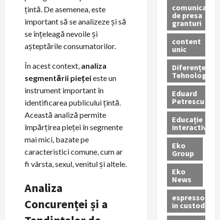
comunicate
țintă. De asemenea, este
de presa
important să se analizeze și să
granturi
se înțeleagă nevoile și
content
așteptările consumatorilor.
unic
În acest context,
analiza
Diferențe
Tehnologice
segmentării pieței
este un
instrument important în
Eduard
Petrescu
identificarea publicului țintă.
Această analiză permite
Educație
interactivă
împărțirea pieței în segmente
mai mici, bazate pe
Eko
caracteristici comune, cum ar
Group
fi vârsta, sexul, venitul și altele.
Eko
News
Analiza
espressoare
Concurenței și a
in custodie