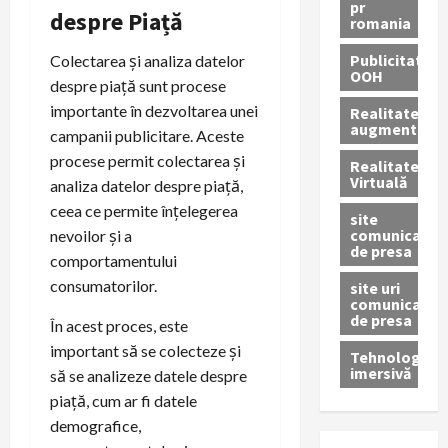
pr
despre Piață
romania
Publicitate
Colectarea și analiza datelor
OOH
despre piață sunt procese
importante în dezvoltarea unei
Realitatea
augmentată
campanii publicitare. Aceste
procese permit colectarea și
Realitatea
Virtuală
analiza datelor despre piață,
ceea ce permite înțelegerea
site
comunicate
nevoilor și a
de presa
comportamentului
consumatorilor.
site uri
comunicate
de presa
În acest proces, este
important să se colecteze și
Tehnologie
imersivă
să se analizeze datele despre
piață, cum ar fi datele
demografice,