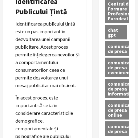
Identificarea
Centrul de
Formare
Publicului Țintă
Profesionala
Eurodeal
Identificarea publicului țintă
chat
este un pas important în
gpt
dezvoltarea unei campanii
comunicat
publicitare. Acest proces
de presa
permite înțelegerea nevoilor și
a comportamentului
comunicat
de presa
consumatorilor, ceea ce
eveniment
permite dezvoltarea unui
comunicat
mesaj publicitar mai eficient.
de presa
informativ
În acest proces, este
comunicat
important să se ia în
de presa
considerare caracteristicile
online
demografice,
comunicate
comportamentale și
de presa
psihografice ale publicului