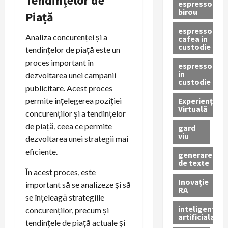
Tendințelor de
espressor
birou
Piață
espressor
Analiza concurenței și a
cafea in
custodie
tendințelor de piață este un
proces important în
espressor
in
dezvoltarea unei campanii
custodie
publicitare. Acest proces
Experiență
permite înțelegerea poziției
Virtuală
concurenților și a tendințelor
de piață, ceea ce permite
gard
viu
dezvoltarea unei strategii mai
eficiente.
generare
de texte
În acest proces, este
Inovație
important să se analizeze și să
RA
se înțeleagă strategiile
inteligenta
concurenților, precum și
artificiala
tendințele de piață actuale și