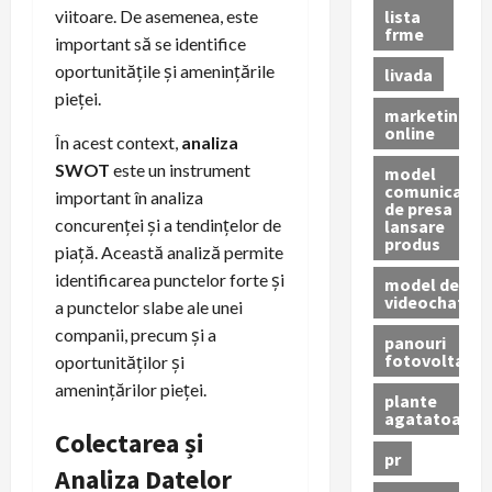
lista
viitoare. De asemenea, este
frme
important să se identifice
oportunitățile și amenințările
livada
pieței.
marketing
online
În acest context,
analiza
SWOT
este un instrument
model
comunicat
important în analiza
de presa
concurenței și a tendințelor de
lansare
produs
piață. Această analiză permite
identificarea punctelor forte și
model de
videochat
a punctelor slabe ale unei
companii, precum și a
panouri
fotovoltaice
oportunităților și
amenințărilor pieței.
plante
agatatoare
Colectarea și
pr
Analiza Datelor