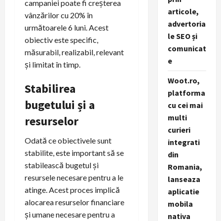
campaniei poate fi creșterea
articole,
vânzărilor cu 20% în
advertoria
următoarele 6 luni. Acest
le SEO și
obiectiv este specific,
comunicat
măsurabil, realizabil, relevant
e
și limitat în timp.
Woot.ro,
Stabilirea
platforma
bugetului și a
cu cei mai
multi
resurselor
curieri
Odată ce obiectivele sunt
integrati
stabilite, este important să se
din
stabilească bugetul și
Romania,
resursele necesare pentru a le
lanseaza
atinge. Acest proces implică
aplicatie
alocarea resurselor financiare
mobila
și umane necesare pentru a
nativa