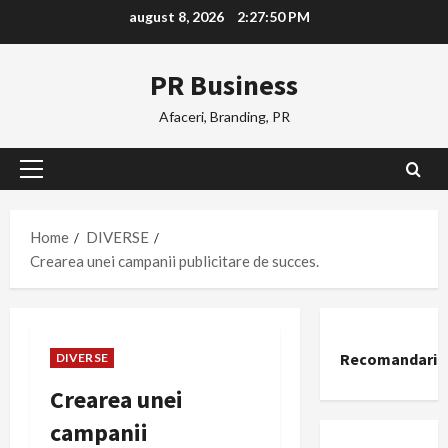
Skip
august 8, 2026
2:27:51 PM
to
content
PR Business
Afaceri, Branding, PR
Primary
Menu
Home
DIVERSE
Crearea unei campanii publicitare de succes.
Recomandari
DIVERSE
Crearea unei
campanii