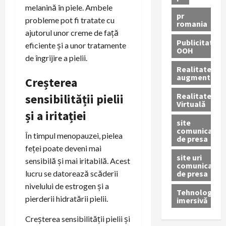
melanină în piele. Ambele
pr
probleme pot fi tratate cu
romania
ajutorul unor creme de față
Publicitate
eficiente și a unor tratamente
OOH
de îngrijire a pielii.
Realitatea
augmentată
Creșterea
Realitatea
sensibilității pielii
Virtuală
și a iritației
site
comunicate
În timpul menopauzei, pielea
de presa
feței poate deveni mai
site uri
sensibilă și mai iritabilă. Acest
comunicate
de presa
lucru se datorează scăderii
nivelului de estrogen și a
Tehnologie
pierderii hidratării pielii.
imersivă
Creșterea sensibilității pielii și