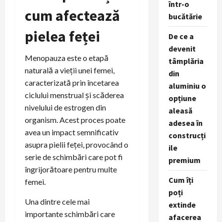
într-o
cum afectează
bucătărie
pielea feței
De ce a
devenit
Menopauza este o etapă
tâmplăria
naturală a vieții unei femei,
din
caracterizată prin încetarea
aluminiu o
ciclului menstrual și scăderea
opțiune
nivelului de estrogen din
aleasă
organism. Acest proces poate
adesea în
avea un impact semnificativ
construcți
asupra pielii feței, provocând o
ile
serie de schimbări care pot fi
premium
îngrijorătoare pentru multe
Cum îți
femei.
poți
Una dintre cele mai
extinde
importante schimbări care
afacerea