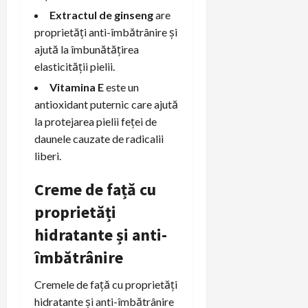
Extractul de ginseng
are
proprietăți anti-îmbătrânire și
ajută la îmbunătățirea
elasticității pielii.
Vitamina E
este un
antioxidant puternic care ajută
la protejarea pielii feței de
daunele cauzate de radicalii
liberi.
Creme de față cu
proprietăți
hidratante și anti-
îmbătrânire
Cremele de față cu proprietăți
hidratante și anti-îmbătrânire