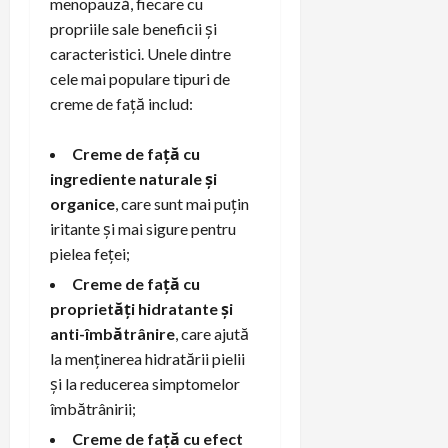
menopauză, fiecare cu
propriile sale beneficii și
caracteristici. Unele dintre
cele mai populare tipuri de
creme de față includ:
Creme de față cu
ingrediente naturale și
organice
, care sunt mai puțin
iritante și mai sigure pentru
pielea feței;
Creme de față cu
proprietăți hidratante și
anti-îmbătrânire
, care ajută
la menținerea hidratării pielii
și la reducerea simptomelor
îmbătrânirii;
Creme de față cu efect