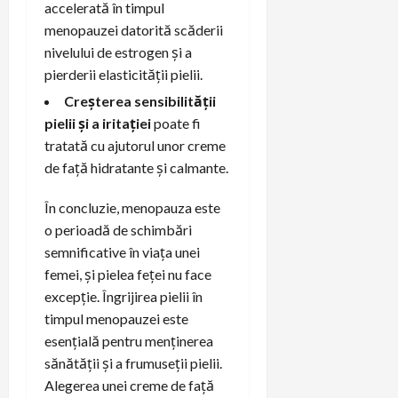
accelerată în timpul
menopauzei datorită scăderii
nivelului de estrogen și a
pierderii elasticității pielii.
Creșterea sensibilității
pielii și a iritației
poate fi
tratată cu ajutorul unor creme
de față hidratante și calmante.
În concluzie, menopauza este
o perioadă de schimbări
semnificative în viața unei
femei, și pielea feței nu face
excepție. Îngrijirea pielii în
timpul menopauzei este
esențială pentru menținerea
sănătății și a frumuseții pielii.
Alegerea unei creme de față