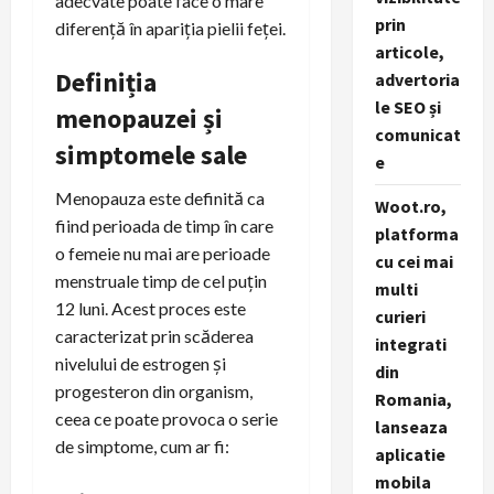
adecvate poate face o mare
prin
diferență în apariția pielii feței.
articole,
Definiția
advertoria
le SEO și
menopauzei și
comunicat
simptomele sale
e
Menopauza este definită ca
Woot.ro,
fiind perioada de timp în care
platforma
o femeie nu mai are perioade
cu cei mai
menstruale timp de cel puțin
multi
12 luni. Acest proces este
curieri
caracterizat prin scăderea
integrati
nivelului de estrogen și
din
progesteron din organism,
Romania,
ceea ce poate provoca o serie
lanseaza
de simptome, cum ar fi:
aplicatie
mobila