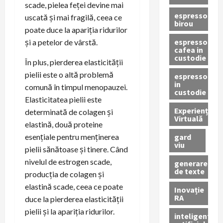
scade, pielea feței devine mai
espressor
uscată și mai fragilă, ceea ce
birou
poate duce la apariția ridurilor
espressor
și a petelor de vârstă.
cafea in
custodie
În plus, pierderea elasticității
pielii este o altă problemă
espressor
in
comună în timpul menopauzei.
custodie
Elasticitatea pielii este
Experiență
determinată de colagen și
Virtuală
elastină, două proteine
gard
esențiale pentru menținerea
viu
pielii sănătoase și tinere. Când
nivelul de estrogen scade,
generare
de texte
producția de colagen și
elastină scade, ceea ce poate
Inovație
RA
duce la pierderea elasticității
pielii și la apariția ridurilor.
inteligenta