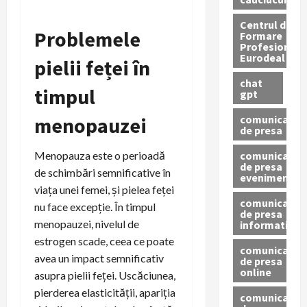
Centrul de
Problemele
Formare
Profesionala
Eurodeal
pielii feței în
chat
timpul
gpt
comunicat
menopauzei
de presa
comunicat
Menopauza este o perioadă
de presa
de schimbări semnificative în
eveniment
viața unei femei, și pielea feței
comunicat
nu face excepție. În timpul
de presa
menopauzei, nivelul de
informativ
estrogen scade, ceea ce poate
comunicat
avea un impact semnificativ
de presa
online
asupra pielii feței. Uscăciunea,
pierderea elasticității, apariția
comunicate