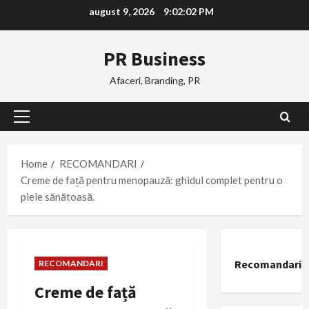
Skip
august 9, 2026
9:02:03 PM
to
content
PR Business
Afaceri, Branding, PR
Primary
Menu
Home
RECOMANDARI
Creme de față pentru menopauză: ghidul complet pentru o
piele sănătoasă.
Recomandari
RECOMANDARI
Creme de față