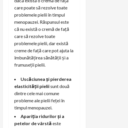
dacă există o cremă de față
care poate să rezolve toate
problemele pielii în timpul
menopauzei. Răspunsul este
că nu există o cremă de față
care să rezolve toate
problemele pielii, dar există
creme de față care pot ajuta la
îmbunătățirea sănătății și a
frumuseții pielii.
Uscăciunea și pierderea
elasticității pielii
sunt două
dintre cele mai comune
probleme ale pielii feței în
timpul menopauzei.
Apariția ridurilor și a
petelor de vârstă
este