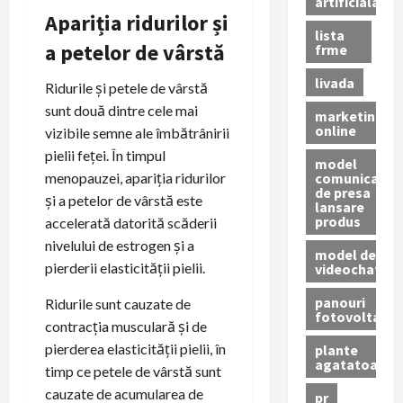
artificiala
Apariția ridurilor și
lista
a petelor de vârstă
frme
livada
Ridurile și petele de vârstă
sunt două dintre cele mai
marketing
online
vizibile semne ale îmbătrânirii
pielii feței. În timpul
model
comunicat
menopauzei, apariția ridurilor
de presa
și a petelor de vârstă este
lansare
produs
accelerată datorită scăderii
nivelului de estrogen și a
model de
pierderii elasticității pielii.
videochat
panouri
Ridurile sunt cauzate de
fotovoltaice
contracția musculară și de
pierderea elasticității pielii, în
plante
agatatoare
timp ce petele de vârstă sunt
cauzate de acumularea de
pr