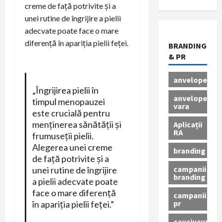
creme de față potrivite și a
unei rutine de îngrijire a pielii
adecvate poate face o mare
diferență în apariția pielii feței.
BRANDING
& PR
anvelope
„Îngrijirea pielii în
anvelope
timpul menopauzei
vara
este crucială pentru
menținerea sănătății și
Aplicații
RA
frumuseții pielii.
Alegerea unei creme
branding
de față potrivite și a
campanii
unei rutine de îngrijire
branding
a pielii adecvate poate
face o mare diferență
campanii
pr
în apariția pielii feței.”
cauciucuri