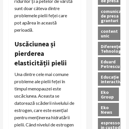
de presa
ridurilor și a petelor de vârstă
sunt doar câteva dintre
comunicate
problemele pielii feței care
de presa
granturi
pot apărea în această
perioadă.
content
unic
Uscăciunea și
Diferențe
Tehnologice
pierderea
elasticității pielii
Eduard
Petrescu
Una dintre cele mai comune
Educație
interactivă
probleme ale pielii feței în
timpul menopauzei este
Eko
uscăciunea. Aceasta se
Group
datorează scăderii nivelului de
Eko
estrogen, care este esențial
News
pentru menținerea hidratării
espressoare
pielii. Când nivelul de estrogen
in custodie