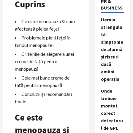
PR &
Cuprins
BUSINESS
Hernia
Ce este menopauza și cum
strangula
afectează pielea feței
tă:
Problemele pielii feței în
simptome
timpul menopauzei
de alarmă
Criteriile de alegere a unei
și riscuri
creme de față pentru
dacă
menopauză
amâni
Cele mai bune creme de
operația
față pentru menopauză
Unde
Concluzii și recomandări
trebuie
finale
montat
corect
Ce este
detectoru
menopauza și
l de GPL