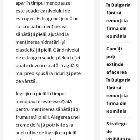
apar în timpul menopauzei
în Bulgaria
este scăderea nivelului de
fără să
estrogen. Estrogenul joacă un
renunți la
rol crucial în menținerea
firma din
sănătății pielii, ajutând la
România
menținerea hidratării și
Cum îți
elasticității pielii. Când nivelul
poți
de estrogen scade, pielea feței
extinde
poate deveni uscată, fragilă și
afacerea
mai predispusă la riduri și pete
în Bulgaria
de vârstă.
fără să
Îngrijirea pielii în timpul
renunți la
menopauzei este esențială
firma din
pentru menținerea sănătății și
România
frumuseții pielii. Alegerea unei
Strategii
creme de față potrivite și a
de
unei rutine de îngrijire a pielii
vizibilitate