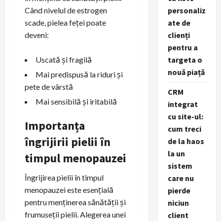
personaliz
Când nivelul de estrogen
ate de
scade, pielea feței poate
clienți
deveni:
pentru a
targeta o
Uscată și fragilă
nouă piață
Mai predispusă la riduri și
pete de vârstă
CRM
Mai sensibilă și iritabilă
integrat
cu site-ul:
Importanța
cum treci
îngrijirii pielii în
de la haos
la un
timpul menopauzei
sistem
Îngrijirea pielii în timpul
care nu
menopauzei este esențială
pierde
pentru menținerea sănătății și
niciun
frumuseții pielii. Alegerea unei
client