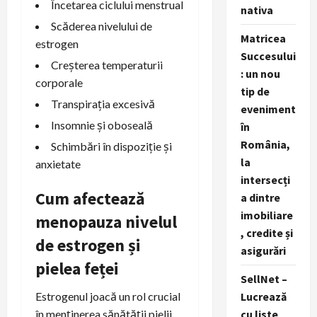
Încetarea ciclului menstrual
nativa
Scăderea nivelului de
Matricea
estrogen
Succesului
Creșterea temperaturii
: un nou
corporale
tip de
Transpirația excesivă
eveniment
Insomnie și oboseală
în
România,
Schimbări în dispoziție și
la
anxietate
intersecți
Cum afectează
a dintre
imobiliare
menopauza nivelul
, credite și
de estrogen și
asigurări
pielea feței
SellNet –
Lucrează
Estrogenul joacă un rol crucial
cu liste
în menținerea sănătății pielii.