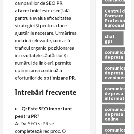
campaniilor de
SEO PR
afaceri mici
este esențială
Centrul de
Formare
pentru a evalua eficacitatea
Profesionala
Eurodeal
strategiei și pentru a face
ajustările necesare. Urmărirea
chat
metricii relevante, cum ar fi
gpt
traficul organic, poziționarea
comunicat
în rezultatele căutărilor și
de presa
numărul de link-uri, permite
comunicat
optimizarea continuă a
de presa
eveniment
eforturilor de
optimizare PR
.
comunicat
Întrebări frecvente
de presa
informativ
Q: Este SEO important
comunicat
de presa
pentru PR?
online
A: Da, SEO și PR se
comunicate
completează reciproc. O