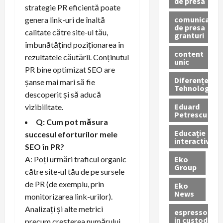
de presa
strategie PR eficientă poate
comunicate
genera link-uri de înaltă
de presa
calitate către site-ul tău,
granturi
îmbunătățind poziționarea în
content
rezultatele căutării. Conținutul
unic
PR bine optimizat SEO are
Diferențe
șanse mai mari să fie
Tehnologice
descoperit și să aducă
Eduard
vizibilitate.
Petrescu
Q: Cum pot măsura
Educație
succesul eforturilor mele
interactivă
SEO în PR?
Eko
A: Poți urmări traficul organic
Group
către site-ul tău de pe sursele
de PR (de exemplu, prin
Eko
News
monitorizarea link-urilor).
Analizați și alte metrici
espressoare
in custodie
precum creșterea numărului