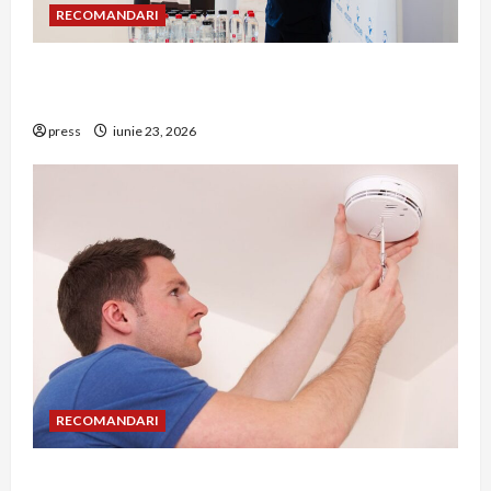
RECOMANDARI
Hernia strangulată: simptome de alarmă și
riscuri dacă amâni operația
press
iunie 23, 2026
RECOMANDARI
Unde trebuie montat corect detectorul de GPL