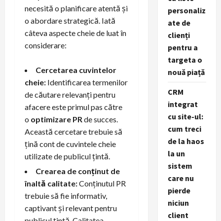
necesită o planificare atentă și
personaliz
o abordare strategică. Iată
ate de
câteva aspecte cheie de luat în
clienți
considerare:
pentru a
targeta o
Cercetarea cuvintelor
nouă piață
cheie:
Identificarea termenilor
CRM
de căutare relevanți pentru
integrat
afacere este primul pas către
cu site-ul:
o
optimizare PR
de succes.
cum treci
Această cercetare trebuie să
de la haos
țină cont de cuvintele cheie
la un
utilizate de publicul țintă.
sistem
Crearea de conținut de
care nu
înaltă calitate:
Conținutul PR
pierde
trebuie să fie informativ,
niciun
captivant și relevant pentru
client
publicul țintă. Calitatea