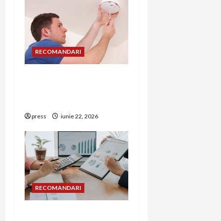
RECOMANDARI
Unde trebuie montat
corect detectorul de GPL
într-o bucătărie
press
iunie 22, 2026
RECOMANDARI
Cum îți poți extinde