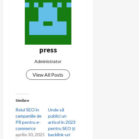
press
Administrator
View All Posts
Similare
Rolul SEO în
Unde să
campaniile de
publici un
PR pentru e-
articol în 2023
commerce
pentru SEO și
aprilie 30, 2025
backlink-uri