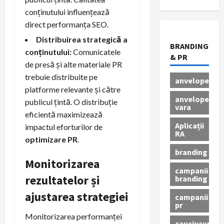
conținutului influențează
direct performanța SEO.
Distribuirea strategică a
BRANDING
conținutului:
Comunicatele
& PR
de presă și alte materiale PR
trebuie distribuite pe
anvelope
platforme relevante și către
anvelope
publicul țintă. O distribuție
vara
eficientă maximizează
Aplicații
impactul eforturilor de
RA
optimizare PR
.
branding
Monitorizarea
campanii
rezultatelor și
branding
ajustarea strategiei
campanii
pr
Monitorizarea performanței
cauciucuri