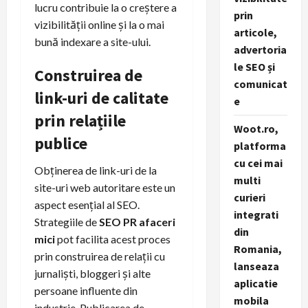
lucru contribuie la o creștere a
prin
vizibilității online și la o mai
articole,
bună indexare a site-ului.
advertoria
le SEO și
Construirea de
comunicat
link-uri de calitate
e
prin relațiile
Woot.ro,
publice
platforma
cu cei mai
Obținerea de link-uri de la
multi
site-uri web autoritare este un
curieri
aspect esențial al SEO.
integrati
Strategiile de
SEO PR afaceri
din
mici
pot facilita acest proces
Romania,
prin construirea de relații cu
lanseaza
jurnaliști, bloggeri și alte
aplicatie
persoane influente din
mobila
industrie. Publicarea de