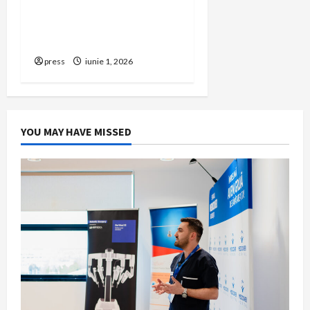
afacerea în Bulgaria fără
să renunți la firma din
România
press
iunie 1, 2026
YOU MAY HAVE MISSED