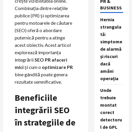
crește vizibilitatea online.
PR &
BUSINESS
Combinația dintre relațiile
publice (PR) și optimizarea
Hernia
pentru motoarele de căutare
strangula
(SEO) oferă o abordare
tă:
puternică pentru a atinge
simptome
acest obiectiv. Acest articol
de alarmă
explorează importanța
și riscuri
integrării
SEO PR afaceri
dacă
mici
și cum o
optimizare PR
amâni
bine gândită poate genera
operația
rezultate semnificative.
Unde
Beneficiile
trebuie
montat
integrării SEO
corect
în strategiile de
detectoru
l de GPL