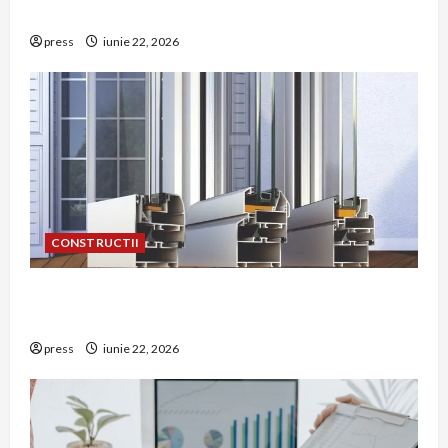
într-o bucătărie
press
iunie 22, 2026
CONSTRUCTII
De ce a devenit tâmplăria din aluminiu o
opțiune aleasă adesea în construcțiile premium
press
iunie 22, 2026