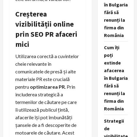
în Bulgaria
Creșterea
fără să
renunți la
vizibilității online
firma din
prin SEO PR afaceri
România
mici
Cum îți
poți
Utilizarea corectă a cuvintelor
extinde
cheie relevante în
afacerea
comunicatele de presă și alte
în Bulgaria
materiale PR este crucială
fără să
pentru
optimizarea PR
. Prin
renunți la
includerea strategică a
firma din
termenilor de căutare pe care
România
îi utilizează publicul țintă,
afacerile își pot îmbunătăți
Strategii
șansele de a fi descoperite de
de
motoarele de căutare. Acest
vizibilitate