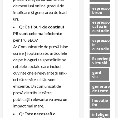
de mențiuni online, gradul de
espressor
birou
implicare și generarea de lead-
uri.
espressor
cafea in
Q: Ce tipuri de conținut
custodie
PR sunt cele mai eficiente
pentru SEO?
espressor
in
A: Comunicatele de presă bine
custodie
scrise și optimizate, articolele
Experiență
de pe bloguri sau postările pe
Virtuală
rețelele sociale care includ
gard
cuvinte cheie relevante și link-
viu
uri către site-ul tău sunt
eficiente. Un comunicat de
generare
de texte
presă distribuit către
publicații relevante va avea un
Inovație
RA
impact mai mare.
Q: Este necesară o
inteligenta