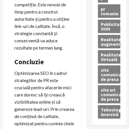
competiție. Este nevoie de
pr
timp pentru a construi
romania
autoritate și pentru a obține
Publicitate
link-uri de calitate. Însă, o
OOH
strategie constantă și
Realitatea
consecventă va aduce
augmentată
rezultate pe termen lung.
Realitatea
Virtuală
Concluzie
site
Optimizarea SEO în cadrul
comunicate
de presa
strategiilor de PR este
crucială pentru afacerile mici
site uri
comunicate
care doresc să își crească
de presa
vizibilitatea online și să
genereze lead-uri. Prin crearea
Tehnologie
imersivă
de conținut de calitate,
optimizat pentru cuvinte cheie