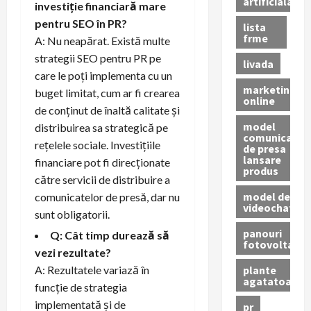
artificiala
investiție financiară mare
pentru SEO în PR?
lista
frme
A: Nu neapărat. Există multe
strategii SEO pentru PR pe
livada
care le poți implementa cu un
marketing
buget limitat, cum ar fi crearea
online
de conținut de înaltă calitate și
model
distribuirea sa strategică pe
comunicat
rețelele sociale. Investițiile
de presa
lansare
financiare pot fi direcționate
produs
către servicii de distribuire a
model de
comunicatelor de presă, dar nu
videochat
sunt obligatorii.
panouri
Q: Cât timp durează să
fotovoltaice
vezi rezultate?
plante
A: Rezultatele variază în
agatatoare
funcție de strategia
implementată și de
pr