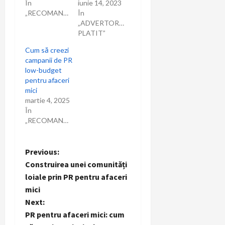
În
iunie 14, 2023
„RECOMANDARI”
În
„ADVERTORIAL
PLATIT”
Cum să creezi
campanii de PR
low-budget
pentru afaceri
mici
martie 4, 2025
În
„RECOMANDARI”
P
Previous:
Construirea unei comunități
o
loiale prin PR pentru afaceri
mici
s
Next:
t
PR pentru afaceri mici: cum