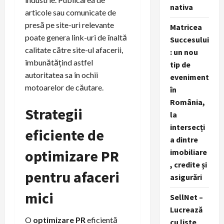
nativa
articole sau comunicate de
presă pe site-uri relevante
Matricea
poate genera link-uri de înaltă
Succesului
calitate către site-ul afacerii,
: un nou
îmbunătățind astfel
tip de
autoritatea sa în ochii
eveniment
motoarelor de căutare.
în
România,
Strategii
la
intersecți
eficiente de
a dintre
optimizare PR
imobiliare
, credite și
pentru afaceri
asigurări
mici
SellNet –
Lucrează
O
optimizare PR
eficientă
cu liste