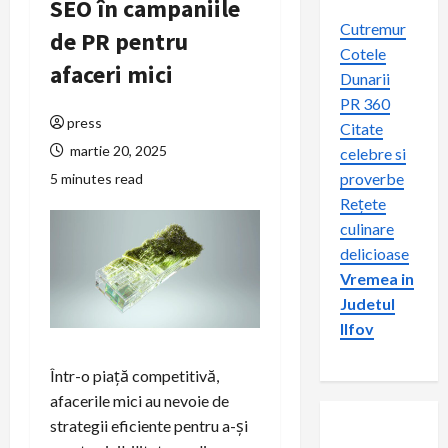
SEO în campaniile
Cutremur
de PR pentru
Cotele
afaceri mici
Dunarii
PR 360
press
Citate
martie 20, 2025
celebre si
proverbe
5 minutes read
Rețete
culinare
delicioase
Vremea in
Judetul
Ilfov
Într-o piață competitivă,
afacerile mici au nevoie de
strategii eficiente pentru a-și