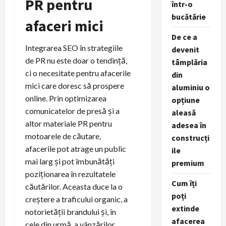
PR pentru
într-o
bucătărie
afaceri mici
De ce a
Integrarea SEO în strategiile
devenit
de PR nu este doar o tendință,
tâmplăria
ci o necesitate pentru afacerile
din
mici care doresc să prospere
aluminiu o
online. Prin optimizarea
opțiune
comunicatelor de presă și a
aleasă
altor materiale PR pentru
adesea în
motoarele de căutare,
construcți
afacerile pot atrage un public
ile
mai larg și pot îmbunătăți
premium
poziționarea în rezultatele
Cum îți
căutărilor. Aceasta duce la o
poți
creștere a traficului organic, a
extinde
notorietății brandului și, în
afacerea
cele din urmă, a vânzărilor.