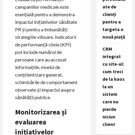
ate de
campaniilor medicale este
clienți
esențială pentru a demonstra
pentru a
impactul inițiativelor sănătate
targeta o
PR și pentru a îmbunătăți
nouă piață
strategiile viitoare. Indicatorii
de performanță cheie (KPI)
CRM
pot include numărul de
integrat
persoane care au accesat
cu site-ul:
informațiile, nivelul de
cum treci
conștientizare generat,
de la haos
schimbările de comportament
la un
observate și impactul asupra
sistem
sănătății publice.
care nu
pierde
Monitorizarea și
niciun
evaluarea
client
inițiativelor