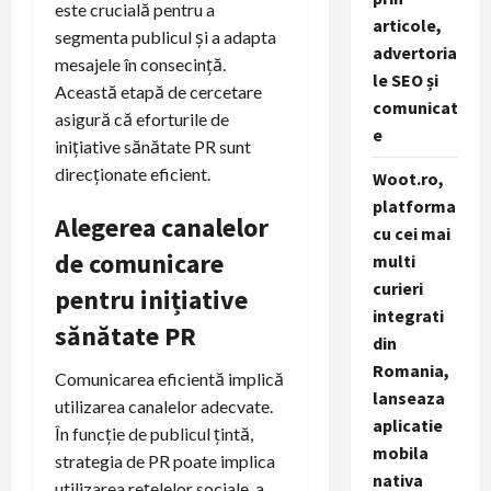
este crucială pentru a
articole,
segmenta publicul și a adapta
advertoria
mesajele în consecință.
le SEO și
Această etapă de cercetare
comunicat
asigură că eforturile de
e
inițiative sănătate PR sunt
direcționate eficient.
Woot.ro,
platforma
Alegerea canalelor
cu cei mai
de comunicare
multi
curieri
pentru inițiative
integrati
sănătate PR
din
Romania,
Comunicarea eficientă implică
lanseaza
utilizarea canalelor adecvate.
aplicatie
În funcție de publicul țintă,
mobila
strategia de PR poate implica
nativa
utilizarea rețelelor sociale, a