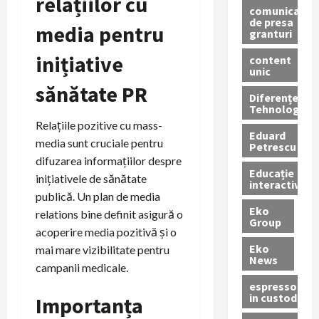
relațiilor cu
comunicate
de presa
media pentru
granturi
inițiative
content
unic
sănătate PR
Diferențe
Tehnologice
Relațiile pozitive cu mass-
Eduard
media sunt cruciale pentru
Petrescu
difuzarea informațiilor despre
Educație
inițiativele de sănătate
interactivă
publică. Un plan de media
Eko
relations bine definit asigură o
Group
acoperire media pozitivă și o
Eko
mai mare vizibilitate pentru
News
campanii medicale.
espressoare
in custodie
Importanța