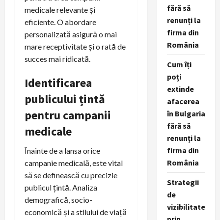
fără să
medicale relevante și
renunți la
eficiente. O abordare
firma din
personalizată asigură o mai
România
mare receptivitate și o rată de
succes mai ridicată.
Cum îți
poți
Identificarea
extinde
publicului țintă
afacerea
pentru campanii
în Bulgaria
fără să
medicale
renunți la
firma din
Înainte de a lansa orice
România
campanie medicală, este vital
să se definească cu precizie
Strategii
publicul țintă. Analiza
de
demografică, socio-
vizibilitate
economică și a stilului de viață
prin