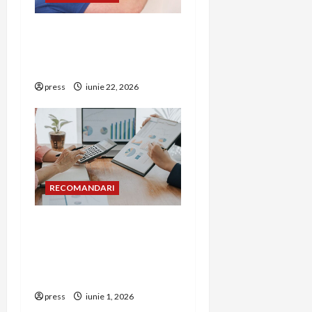
Unde trebuie montat
corect detectorul de GPL
într-o bucătărie
press
iunie 22, 2026
RECOMANDARI
Cum îți poți extinde
afacerea în Bulgaria fără
să renunți la firma din
România
press
iunie 1, 2026