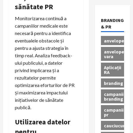
sănătate PR
Monitorizarea continuă a
BRANDING
campaniilor medicale este
& PR
necesară pentru a identifica
anvelope
eventualele obstacole și
pentru a ajusta strategia în
anvelope
timp real. Analiza feedback-
vara
ului publicului, a datelor
Aplicații
privind implicarea și a
RA
rezultatelor permite
branding
optimizarea eforturilor de PR
și maximizarea impactului
campanii
branding
inițiativelor de sănătate
publică.
campanii
pr
Utilizarea datelor
cauciucuri
pentru