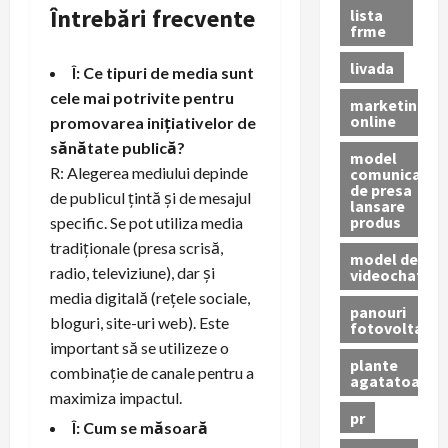
Întrebări frecvente
lista
frme
livada
Î: Ce tipuri de media sunt
cele mai potrivite pentru
marketing
online
promovarea inițiativelor de
sănătate publică?
model
R: Alegerea mediului depinde
comunicat
de presa
de publicul țintă și de mesajul
lansare
produs
specific. Se pot utiliza media
tradiționale (presa scrisă,
model de
radio, televiziune), dar și
videochat
media digitală (rețele sociale,
panouri
bloguri, site-uri web). Este
fotovoltaice
important să se utilizeze o
plante
combinație de canale pentru a
agatatoare
maximiza impactul.
pr
Î: Cum se măsoară