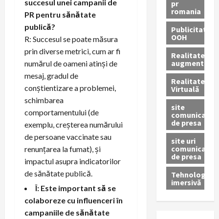
succesul unei campanii de
pr
romania
PR pentru sănătate
publică?
Publicitate
OOH
R: Succesul se poate măsura
prin diverse metrici, cum ar fi
Realitatea
augmentată
numărul de oameni atinși de
mesaj, gradul de
Realitatea
conștientizare a problemei,
Virtuală
schimbarea
site
comportamentului (de
comunicate
de presa
exemplu, creșterea numărului
de persoane vaccinate sau
site uri
comunicate
renunțarea la fumat), și
de presa
impactul asupra indicatorilor
de sănătate publică.
Tehnologie
imersivă
Î: Este important să se
colaboreze cu influenceri în
campaniile de sănătate