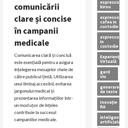
espressor
comunicării
birou
clare și concise
espressor
cafea in
custodie
în campanii
espressor
medicale
in
custodie
Comunicarea clară și concisă
Experiență
Virtuală
este esențială pentru a asigura
înțelegerea mesajelor cheie de
gard
viu
către publicul țintă. Utilizarea
unui limbaj accesibil, evitarea
generare
jargonului medical și
de texte
prezentarea informațiilor într-
Inovație
un mod ușor de înțeles
RA
contribuie la succesul
inteligenta
campaniilor medicale.
artificiala