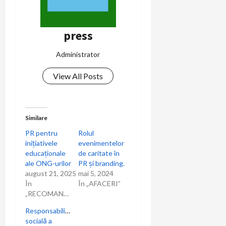
press
Administrator
View All Posts
Similare
PR pentru
Rolul
inițiativele
evenimentelor
educaționale
de caritate în
ale ONG-urilor
PR și branding.
august 21, 2025
mai 5, 2024
În
În „AFACERI”
„RECOMANDARI”
Responsabilitatea
socială a