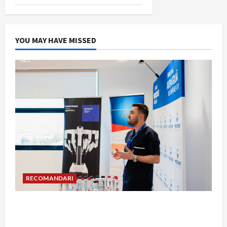
YOU MAY HAVE MISSED
RECOMANDARI
Hernia strangulată: simptome de alarmă și
riscuri dacă amâni operația