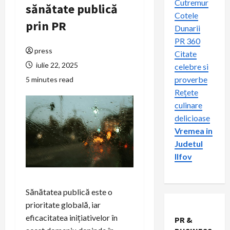
Cutremur
sănătate publică
Cotele
prin PR
Dunarii
PR 360
press
Citate
iulie 22, 2025
celebre si
proverbe
5 minutes read
Rețete
culinare
delicioase
Vremea in
Judetul
Ilfov
Sănătatea publică este o
prioritate globală, iar
eficacitatea inițiativelor în
PR &