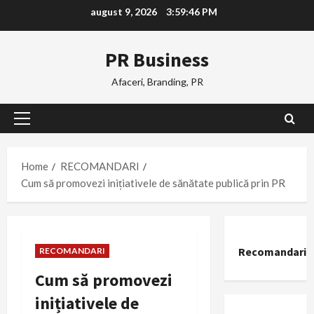
Skip
august 9, 2026
3:59:47 PM
to
content
PR Business
Afaceri, Branding, PR
Primary
Menu
Home
RECOMANDARI
Cum să promovezi inițiativele de sănătate publică prin PR
Recomandari
RECOMANDARI
Cum să promovezi
inițiativele de