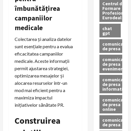
Centrul de
îmbunătățirea
Formare
Profesionala
campaniilor
Eurodeal
medicale
chat
gpt
Colectarea și analiza datelor
comunicat
sunt esențiale pentru a evalua
de presa
eficacitatea campaniilor
comunicat
medicale. Aceste informații
de presa
permit ajustarea strategiei,
eveniment
optimizarea mesajelor și
comunicat
alocarea resurselor într-un
de presa
informativ
mod mai eficient pentru a
maximiza impactul
comunicat
de presa
inițiativelor sănătate PR.
online
Construirea
comunicate
de presa