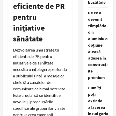
bucătărie
eficiente de PR
De ce a
pentru
devenit
inițiative
tâmplăria
din
sănătate
aluminiu o
opțiune
Dezvoltarea unei strategii
aleasă
eficiente de PR pentru
adesea în
inițiativele de sănătate
construcți
necesită o înțelegere profundă
ile
a publicului țintă, a mesajelor
premium
cheie și a canalelor de
Cum îți
comunicare cele mai potrivite.
poți
Este crucial să se identifice
extinde
nevoile și preocupările
afacerea
specifice ale grupurilor vizate
în Bulgaria
pentru a crea campanii