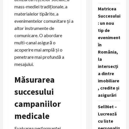
mass-mediei tradiționale, a
Matricea
materialelor tipărite, a
Succesului
evenimentelor comunitare și a
: un nou
altor instrumente de
tip de
comunicare. O abordare
eveniment
multi-canal asigură o
în
acoperire mai amplă și o
România,
penetrare mai profundă a
la
mesajului.
intersecți
a dintre
Măsurarea
imobiliare
, credite și
succesului
asigurări
campaniilor
SellNet –
medicale
Lucrează
cu liste
personaliz
Evaluarea performanței