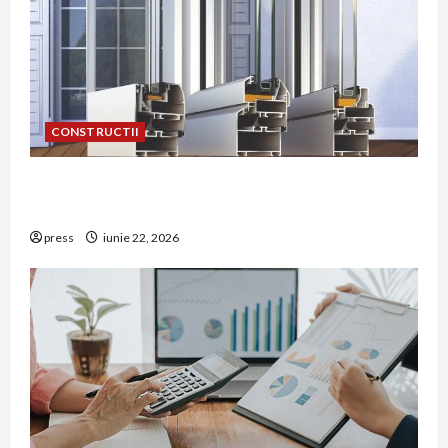
CONSTRUCTII
De ce a devenit tâmplăria din aluminiu o
opțiune aleasă adesea în construcțiile premium
press
iunie 22, 2026