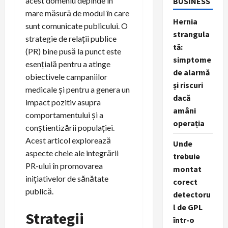
acest domeniu depinde în
BUSINESS
mare măsură de modul în care
Hernia
sunt comunicate publicului. O
strangula
strategie de relații publice
tă:
(PR) bine pusă la punct este
simptome
esențială pentru a atinge
de alarmă
obiectivele campaniilor
și riscuri
medicale și pentru a genera un
dacă
impact pozitiv asupra
amâni
comportamentului și a
operația
conștientizării populației.
Acest articol explorează
Unde
aspecte cheie ale integrării
trebuie
PR-ului în promovarea
montat
inițiativelor de sănătate
corect
publică.
detectoru
l de GPL
Strategii
într-o