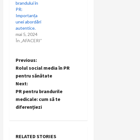
brandului în
PR:
Importanța
unei abordări
autentice.
mai 5, 2024
În „AFACERI”
P
Previous:
Rolul social media în PR
o
pentru sănătate
Next:
s
PR pentru brandurile
t
medicale: cum să te
diferențiezi
n
a
RELATED STORIES