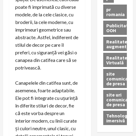
poate fi imprimată cu diverse
pr
romania
modele, de la cele clasice, cu
broderii, la cele moderne, cu
Publicitate
imprimeuri geometrice sau
OOH
abstracte. Astfel, indiferent de
Realitatea
stilul de decor pe care îl
augmentată
preferi, cu siguranță vei găsi o
Realitatea
canapea din catifea care să se
Virtuală
potrivească.
site
comunicate
Canapelele din catifea sunt, de
de presa
asemenea, foarte adaptabile.
site uri
Ele pot fi integrate cu ușurință
comunicate
de presa
în diferite stiluri de decor, fie
că este vorba despre un
Tehnologie
imersivă
interior modern, cu linii curate
și culori neutre, unul clasic, cu
detalii ornamentale și tonuri