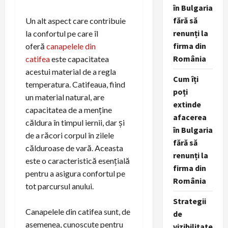
în Bulgaria
fără să
Un alt aspect care contribuie
renunți la
la confortul pe care îl
firma din
oferă
canapelele din
România
catifea
este capacitatea
acestui material de a regla
Cum îți
temperatura. Catifeaua, fiind
poți
un material natural, are
extinde
capacitatea de a menține
afacerea
căldura în timpul iernii, dar și
în Bulgaria
de a răcori corpul în zilele
fără să
călduroase de vară. Aceasta
renunți la
este o caracteristică esențială
firma din
pentru a asigura confortul pe
România
tot parcursul anului.
Strategii
Canapelele din catifea sunt, de
de
asemenea, cunoscute pentru
vizibilitate