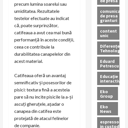
de presa
precum lumina soarelui sau
comunicate
umiditatea. Rezultatele
de presa
testelor efectuate au indicat
granturi
că, poate surprinzător,
content
catifeaua a avut cea mai bună
unic
performanță în aceste condiții,
Diferențe
ceea ce contribuie la
Tehnologice
durabilitatea canapelelor din
Eduard
acest material.
Petrescu
Catifeaua oferă un avantaj
Educație
interactivă
semnificativ și posesorilor de
pisici: textura fină a acesteia
Eko
Group
pare să nu incite pisicile la a-și
ascuți gheruțele, așadar o
Eko
News
canapea din catifea este
protejată de atacul felinelor
espressoare
de companie.
in custodie