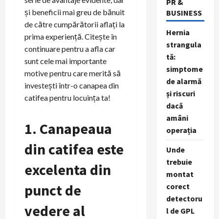
PR &
și beneficii mai greu de bănuit
BUSINESS
de către cumpărătorii aflați la
Hernia
prima experiență. Citește în
strangula
continuare pentru a afla car
tă:
sunt cele mai importante
simptome
motive pentru care merită să
de alarmă
investești într-o canapea din
și riscuri
catifea pentru locuința ta!
dacă
amâni
1. Canapeaua
operația
din catifea este
Unde
trebuie
excelenta din
montat
punct de
corect
detectoru
vedere al
l de GPL