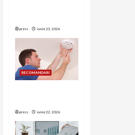
simptome de alarmă și
i
riscuri dacă amâni
operația
o
press
iunie 23, 2026
n
RECOMANDARI
Unde trebuie montat
corect detectorul de GPL
într-o bucătărie
press
iunie 22, 2026