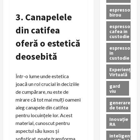
espressor
3. Canapelele
birou
espressor
din catifea
cafea in
custodie
oferă o estetică
espressor
in
deosebită
custodie
Experiență
Virtuală
Într-o lume unde estetica
joacă un rol crucial în deciziile
gard
viu
de cumpărare, nu este de
mirare că tot mai mulți oameni
generare
de texte
aleg canapele din catifea
pentru locuințele lor. Acest
Inovație
material, cunoscut pentru
RA
aspectul său luxos și
inteligenta
sofisticat, poate transforma