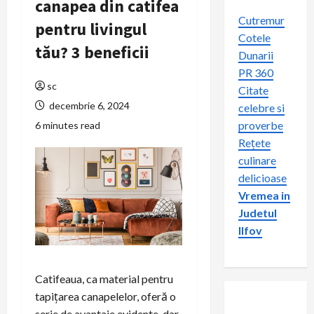
canapea din catifea
Cutremur
pentru livingul
Cotele
tău? 3 beneficii
Dunarii
PR 360
sc
Citate
decembrie 6, 2024
celebre si
proverbe
6 minutes read
Rețete
culinare
delicioase
Vremea in
Judetul
Ilfov
Catifeaua, ca material pentru
tapițarea canapelelor, oferă o
serie de avantaje evidente, dar