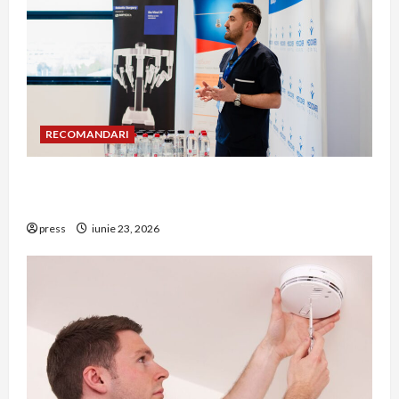
RECOMANDARI
Hernia strangulată: simptome de alarmă și
riscuri dacă amâni operația
press
iunie 23, 2026