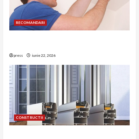
RECOMANDARI
Unde trebuie montat corect detectorul de GPL
într-o bucătărie
press
iunie 22, 2026
CONSTRUCTII
De ce a devenit tâmplăria din aluminiu o