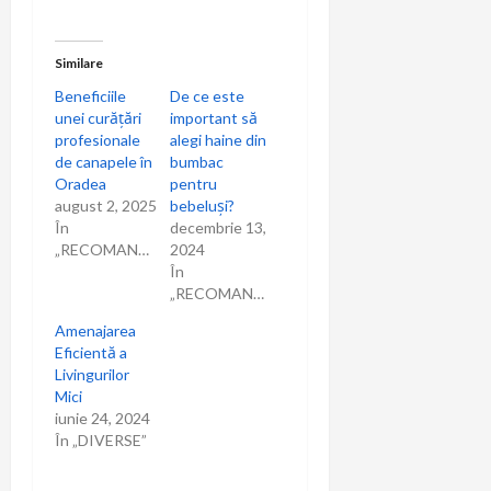
Similare
Beneficiile
De ce este
unei curățări
important să
profesionale
alegi haine din
de canapele în
bumbac
Oradea
pentru
august 2, 2025
bebeluși?
În
decembrie 13,
„RECOMANDARI”
2024
În
„RECOMANDARI”
Amenajarea
Eficientă a
Livingurilor
Mici
iunie 24, 2024
În „DIVERSE”