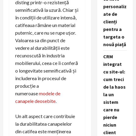
disting printr-o rezistență
personaliz
semnificativă la uzură. Chiar și
ate de
în condiții de utilizare intensă,
clienți
catifeaua rămâne un material
pentru a
puternic, care nu se rupe ușor.
targeta o
Valoarea sa din punct de
nouă piață
vedere al durabilității este
recunoscută în industria
CRM
mobilierului, ceea ce îi conferă
integrat
o longevitate semnificativă și
cu site-ul:
includerea în procesul de
cum treci
producție a
de la haos
numeroase
modele de
la un
canapele deosebite
.
sistem
care nu
Un alt aspect care contribuie
pierde
la durabilitatea canapelelor
niciun
din catifea este menținerea
client