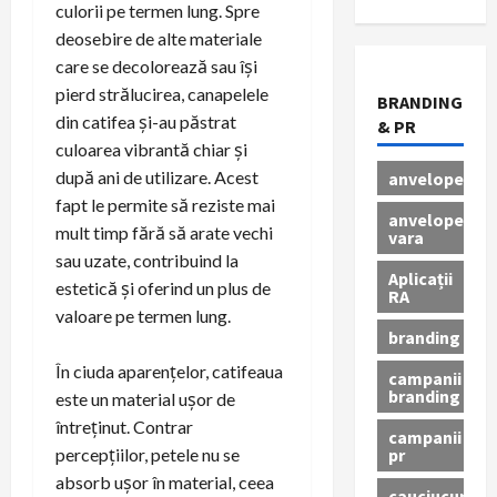
culorii pe termen lung. Spre
deosebire de alte materiale
care se decolorează sau își
pierd strălucirea, canapelele
BRANDING
din catifea și-au păstrat
& PR
culoarea vibrantă chiar și
după ani de utilizare. Acest
anvelope
fapt le permite să reziste mai
anvelope
mult timp fără să arate vechi
vara
sau uzate, contribuind la
Aplicații
estetică și oferind un plus de
RA
valoare pe termen lung.
branding
În ciuda aparențelor, catifeaua
campanii
branding
este un material ușor de
întreținut. Contrar
campanii
pr
percepțiilor, petele nu se
absorb ușor în material, ceea
cauciucuri