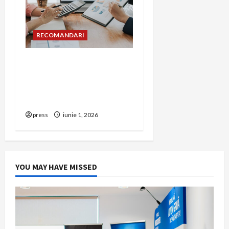
RECOMANDARI
Cum îți poți extinde
afacerea în Bulgaria fără
să renunți la firma din
România
press
iunie 1, 2026
YOU MAY HAVE MISSED