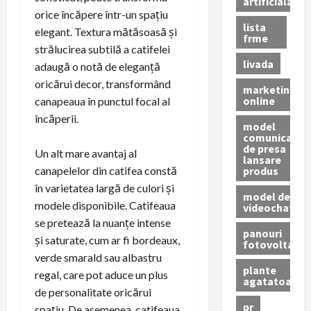
artificiala
orice încăpere într-un spațiu
lista
elegant. Textura mătăsoasă și
frme
strălucirea subtilă a catifelei
livada
adaugă o notă de eleganță
oricărui decor, transformând
marketing
online
canapeaua în punctul focal al
încăperii.
model
comunicat
de presa
Un alt mare avantaj al
lansare
produs
canapelelor din catifea constă
în varietatea largă de culori și
model de
modele disponibile. Catifeaua
videochat
se pretează la nuanțe intense
panouri
și saturate, cum ar fi bordeaux,
fotovoltaice
verde smarald sau albastru
plante
regal, care pot aduce un plus
agatatoare
de personalitate oricărui
pr
spațiu. De asemenea, catifeaua