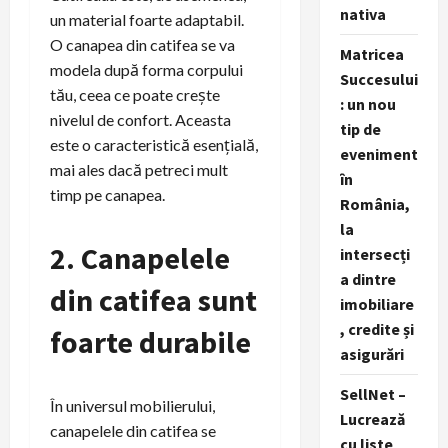
nativa
un material foarte adaptabil.
O canapea din catifea se va
Matricea
modela după forma corpului
Succesului
tău, ceea ce poate crește
: un nou
nivelul de confort. Aceasta
tip de
este o caracteristică esențială,
eveniment
mai ales dacă petreci mult
în
timp pe canapea.
România,
la
2. Canapelele
intersecți
a dintre
din catifea sunt
imobiliare
, credite și
foarte durabile
asigurări
SellNet –
În universul mobilierului,
Lucrează
canapelele din catifea se
cu liste