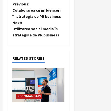
P
Previous:
Colaborarea cu influenceri
o
în strategia de PR business
Next:
s
Utilizarea social media în
t
strategiile de PR business
n
a
RELATED STORIES
v
i
g
RECOMANDARI
a
t
Hernia strangulată: