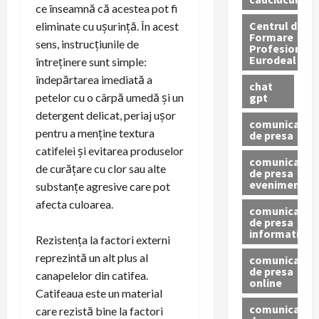
ce înseamnă că acestea pot fi
Centrul de
eliminate cu ușurință. În acest
Formare
sens, instrucțiunile de
Profesionala
Eurodeal
întreținere sunt simple:
îndepărtarea imediată a
chat
gpt
petelor cu o cârpă umedă și un
detergent delicat, periaj ușor
comunicat
pentru a menține textura
de presa
catifelei și evitarea produselor
comunicat
de curățare cu clor sau alte
de presa
eveniment
substanțe agresive care pot
afecta culoarea.
comunicat
de presa
informativ
Rezistența la factori externi
reprezintă un alt plus al
comunicat
de presa
canapelelor din catifea.
online
Catifeaua este un material
comunicate
care rezistă bine la factori