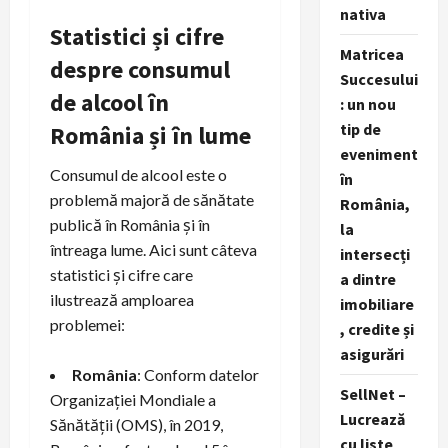
nativa
Statistici și cifre
Matricea
despre consumul
Succesului
de alcool în
: un nou
tip de
România și în lume
eveniment
Consumul de alcool este o
în
problemă majoră de sănătate
România,
publică în România și în
la
întreaga lume. Aici sunt câteva
intersecți
statistici și cifre care
a dintre
ilustrează amploarea
imobiliare
problemei:
, credite și
asigurări
România
: Conform datelor
SellNet –
Organizației Mondiale a
Lucrează
Sănătății (OMS), în 2019,
cu liste