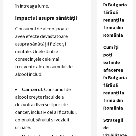
în Bulgaria
în întreaga lume.
fără să
Impactul asupra sănătății
renunți la
firma din
Consumul de alcool poate
România
avea efecte devastatoare
asupra sănătății fizice și
Cum îți
mintale. Unele dintre
poți
consecințele cele mai
extinde
frecvente ale consumului de
afacerea
alcool includ:
în Bulgaria
fără să
Cancerul
: Consumul de
renunți la
alcool crește riscul de a
firma din
dezvolta diverse tipuri de
România
cancer, inclusiv cel al ficatului,
colonului, sânului și vezicii
Strategii
urinare.
de
vizibilitate