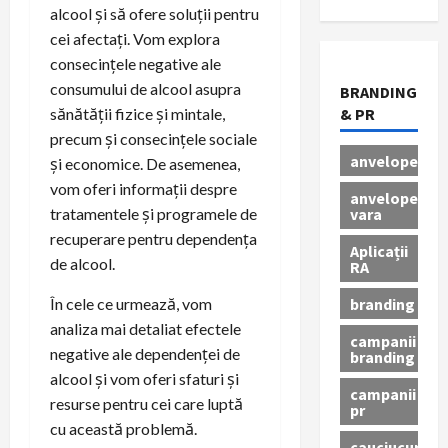
alcool și să ofere soluții pentru
cei afectați. Vom explora
consecințele negative ale
consumului de alcool asupra
BRANDING
sănătății fizice și mintale,
& PR
precum și consecințele sociale
anvelope
și economice. De asemenea,
vom oferi informații despre
anvelope
vara
tratamentele și programele de
recuperare pentru dependența
Aplicații
de alcool.
RA
branding
În cele ce urmează, vom
analiza mai detaliat efectele
campanii
negative ale dependenței de
branding
alcool și vom oferi sfaturi și
campanii
resurse pentru cei care luptă
pr
cu această problemă.
cauciucuri