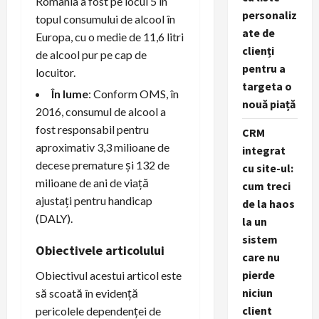
România a fost pe locul 5 în
personaliz
topul consumului de alcool în
ate de
Europa, cu o medie de 11,6 litri
clienți
de alcool pur pe cap de
pentru a
locuitor.
targeta o
În lume
: Conform OMS, în
nouă piață
2016, consumul de alcool a
fost responsabil pentru
CRM
aproximativ 3,3 milioane de
integrat
decese premature și 132 de
cu site-ul:
milioane de ani de viață
cum treci
ajustați pentru handicap
de la haos
(DALY).
la un
sistem
Obiectivele articolului
care nu
pierde
Obiectivul acestui articol este
niciun
să scoată în evidență
client
pericolele dependenței de