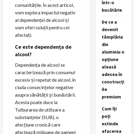
într-o
comunitățile. În acest articol,
bucătărie
vom explora impactul negativ
al dependenței de alcool și
De ce a
vom oferi soluții pentru cei
devenit
afectați.
tâmplăria
din
Ce este dependența de
aluminiu o
alcool?
opțiune
Dependența de alcool se
aleasă
caracterizează prin consumul
adesea în
excesiv și repetat de alcool, în
construcți
ciuda consecințelor negative
ile
asupra sănătății și bunăstării.
premium
Acesta poate duce la
Cum îți
Tulburarea de utilizare a
poți
substanțelor (SUB), o
extinde
afecțiune cronică care
afacerea
afectează milioane de oameni