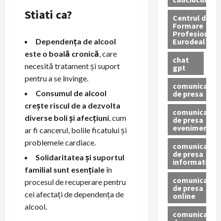
Stiati ca?
Centrul de
Formare
Profesionala
Eurodeal
Dependența de alcool
este o boală cronică
, care
chat
necesită tratament și suport
gpt
pentru a se învinge.
comunicat
Consumul de alcool
de presa
crește riscul de a dezvolta
comunicat
diverse boli și afecțiuni
, cum
de presa
eveniment
ar fi cancerul, bolile ficatului și
problemele cardiace.
comunicat
de presa
Solidaritatea și suportul
informativ
familial sunt esențiale
în
comunicat
procesul de recuperare pentru
de presa
cei afectați de dependența de
online
alcool.
comunicate