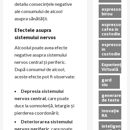
detaliu consecințele negative
espressor
ale consumului de alcool
birou
asupra sănătății.
espressor
cafea in
Efectele asupra
custodie
sistemului nervos
espressor
Alcoolul poate avea efecte
in
custodie
negative asupra sistemului
nervos central și periferic.
Experiență
Virtuală
După consumul de alcool,
aceste efecte pot fi observate:
gard
viu
Depresia sistemului
generare
nervos central
, care poate
de texte
duce la somnolență, letargie și
Inovație
pierderea coordonării;
RA
Deteriorarea sistemului
inteligenta
nervos periferic
, care poate