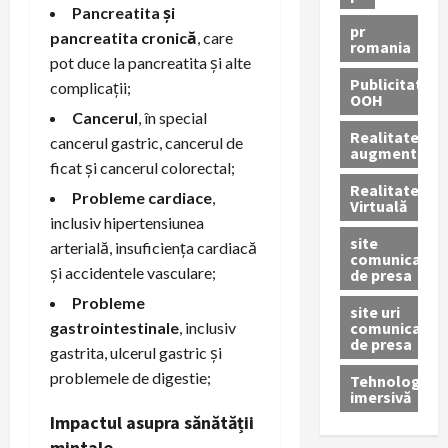
Pancreatita și
pr
pancreatita cronică
, care
romania
pot duce la pancreatita și alte
Publicitate
complicații;
OOH
Cancerul
, în special
Realitatea
cancerul gastric, cancerul de
augmentată
ficat și cancerul colorectal;
Realitatea
Probleme cardiace
,
Virtuală
inclusiv hipertensiunea
site
arterială, insuficiența cardiacă
comunicate
și accidentele vasculare;
de presa
Probleme
site uri
comunicate
gastrointestinale
, inclusiv
de presa
gastrita, ulcerul gastric și
problemele de digestie;
Tehnologie
imersivă
Impactul asupra sănătății
mintale