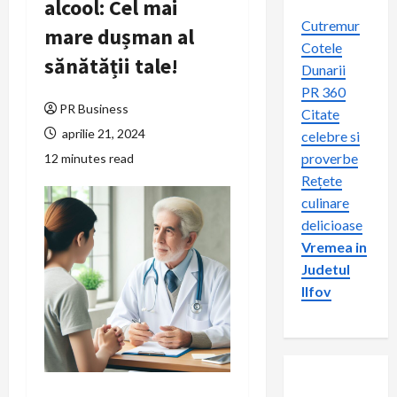
alcool: Cel mai
Cutremur
mare dușman al
Cotele
sănătății tale!
Dunarii
PR 360
PR Business
Citate
aprilie 21, 2024
celebre si
proverbe
12 minutes read
Rețete
culinare
delicioase
Vremea in
Judetul
Ilfov