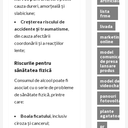
artificiala
cauza dureri, amorțeală și
lista
slabiciune;
frme
Creșterea riscului de
livada
accidente și traumatisme
,
din cauza afectării
marketing
online
coordonării și a reacțiilor
lente;
model
comunicat
de presa
Riscurile pentru
lansare
sănătatea fizică
produs
Consumul de alcool poate fi
model de
videochat
asociat cu o serie de probleme
de sănătate fizică, printre
panouri
fotovoltaice
care:
plante
agatatoare
Boala ficatului
, inclusiv
ciroza și cancerul;
pr