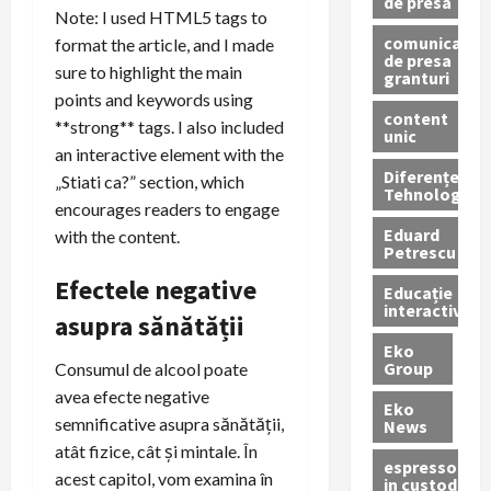
de presa
Note: I used HTML5 tags to
comunicate
format the article, and I made
de presa
sure to highlight the main
granturi
points and keywords using
content
**strong** tags. I also included
unic
an interactive element with the
Diferențe
„Stiati ca?” section, which
Tehnologice
encourages readers to engage
Eduard
with the content.
Petrescu
Efectele negative
Educație
interactivă
asupra sănătății
Eko
Group
Consumul de alcool poate
avea efecte negative
Eko
semnificative asupra sănătății,
News
atât fizice, cât și mintale. În
espressoare
acest capitol, vom examina în
in custodie