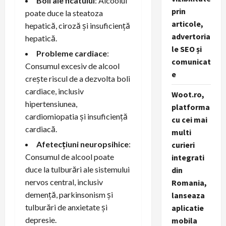
Boli ale ficatului
: Alcoolul
prin
poate duce la steatoza
articole,
hepatică, ciroză și insuficiență
advertoria
hepatică.
le SEO și
Probleme cardiace
:
comunicat
Consumul excesiv de alcool
e
crește riscul de a dezvolta boli
cardiace, inclusiv
Woot.ro,
hipertensiunea,
platforma
cardiomiopatia și insuficiență
cu cei mai
cardiacă.
multi
Afetecțiuni neuropsihice
:
curieri
Consumul de alcool poate
integrati
duce la tulburări ale sistemului
din
nervos central, inclusiv
Romania,
demență, parkinsonism și
lanseaza
tulburări de anxietate și
aplicatie
depresie.
mobila