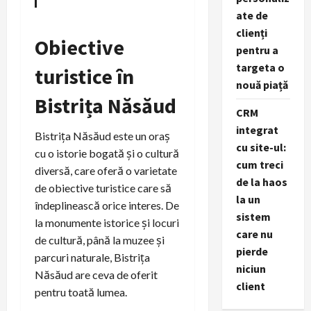
ate de
clienți
Obiective
pentru a
targeta o
turistice în
nouă piață
Bistrița Năsăud
CRM
integrat
Bistrița Năsăud este un oraș
cu site-ul:
cu o istorie bogată și o cultură
cum treci
diversă, care oferă o varietate
de la haos
de obiective turistice care să
la un
îndeplinească orice interes. De
sistem
la monumente istorice și locuri
care nu
de cultură, până la muzee și
pierde
parcuri naturale, Bistrița
niciun
Năsăud are ceva de oferit
client
pentru toată lumea.