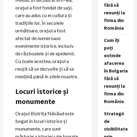
fără să
orașul a fost fondat de sași,
renunți la
care au adus cu ei cultura și
firma din
tradițiile lor. În secolele
România
următoare, orașul a fost
afectat de numeroase
Cum îți
evenimente istorice, inclusiv
poți
de războaiele și de epidemii.
extinde
Cu toate acestea, orașul a
afacerea
reușit să se dezvolte și să se
în Bulgaria
mențină până în zilele noastre.
fără să
renunți la
Locuri istorice și
firma din
monumente
România
Orașul Bistrița Năsăud este
Strategii
bogat în locuri istorice și
de
monumente, care sunt
vizibilitate
mărturie a istoriei sale bogate.
prin