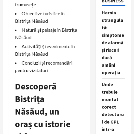
BUSINESS
frumusețe
Hernia
Obiective turistice în
strangula
Bistrița Năsăud
tă:
Natură și peisaje în Bistrița
simptome
Năsăud
de alarmă
Activități și evenimente în
și riscuri
Bistrița Năsăud
dacă
Concluzii și recomandări
amâni
pentru vizitatori
operația
Descoperă
Unde
trebuie
Bistrița
montat
corect
Năsăud, un
detectoru
oraș cu istorie
l de GPL
într-o