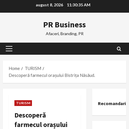
Skip
august 8, 2026
11:30:36 AM
to
content
PR Business
Afaceri, Branding, PR
Primary
Menu
Home
TURISM
Descoperă farmecul orașului Bistrița Năsăud.
Recomandari
TURISM
Descoperă
farmecul orașului