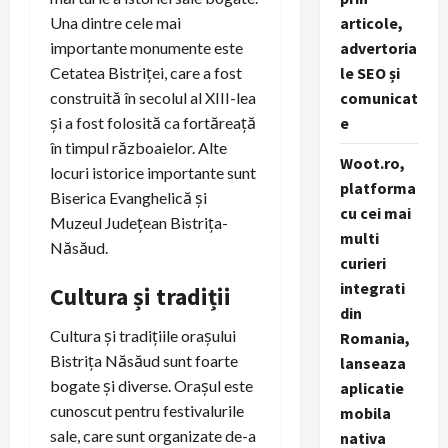
Una dintre cele mai
articole,
importante monumente este
advertoria
Cetatea Bistriței, care a fost
le SEO și
construită în secolul al XIII-lea
comunicat
și a fost folosită ca fortăreață
e
în timpul războaielor. Alte
Woot.ro,
locuri istorice importante sunt
platforma
Biserica Evanghelică și
cu cei mai
Muzeul Județean Bistrița-
multi
Năsăud.
curieri
integrati
Cultura și tradiții
din
Cultura și tradițiile orașului
Romania,
Bistrița Năsăud sunt foarte
lanseaza
bogate și diverse. Orașul este
aplicatie
cunoscut pentru festivalurile
mobila
sale, care sunt organizate de-a
nativa