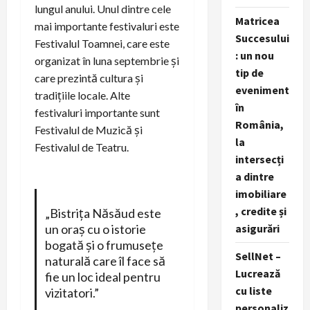
lungul anului. Unul dintre cele
Matricea
mai importante festivaluri este
Succesului
Festivalul Toamnei, care este
: un nou
organizat în luna septembrie și
tip de
care prezintă cultura și
eveniment
tradițiile locale. Alte
în
festivaluri importante sunt
România,
Festivalul de Muzică și
la
Festivalul de Teatru.
intersecți
a dintre
imobiliare
, credite și
„Bistrița Năsăud este
un oraș cu o istorie
asigurări
bogată și o frumusețe
SellNet –
naturală care îl face să
Lucrează
fie un loc ideal pentru
cu liste
vizitatori.”
personaliz