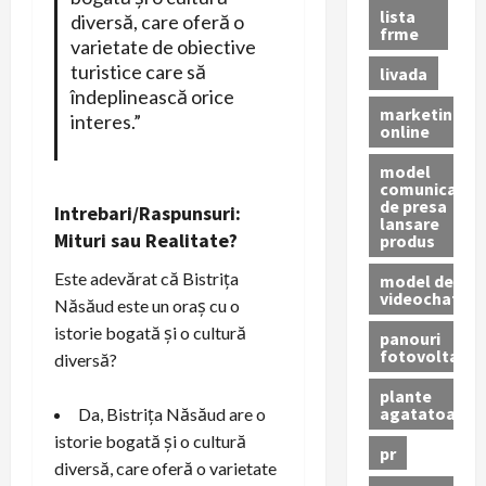
lista
diversă, care oferă o
frme
varietate de obiective
turistice care să
livada
îndeplinească orice
marketing
interes.”
online
model
comunicat
de presa
Intrebari/Raspunsuri:
lansare
Mituri sau Realitate?
produs
Este adevărat că Bistrița
model de
videochat
Năsăud este un oraș cu o
istorie bogată și o cultură
panouri
fotovoltaice
diversă?
plante
agatatoare
Da, Bistrița Năsăud are o
istorie bogată și o cultură
pr
diversă, care oferă o varietate