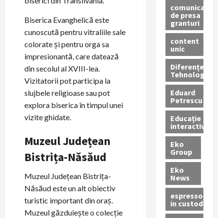
biserici din Transilvania.
comunicate
de presa
Biserica Evanghelică este
granturi
cunoscută pentru vitraliile sale
content
colorate și pentru orga sa
unic
impresionantă, care datează
Diferențe
din secolul al XVIII-lea.
Tehnologice
Vizitatorii pot participa la
Eduard
slujbele religioase sau pot
Petrescu
explora biserica în timpul unei
vizite ghidate.
Educație
interactivă
Muzeul Județean
Eko
Group
Bistrița-Năsăud
Eko
Muzeul Județean Bistrița-
News
Năsăud este un alt obiectiv
espressoare
turistic important din oraș.
in custodie
Muzeul găzduiește o colecție