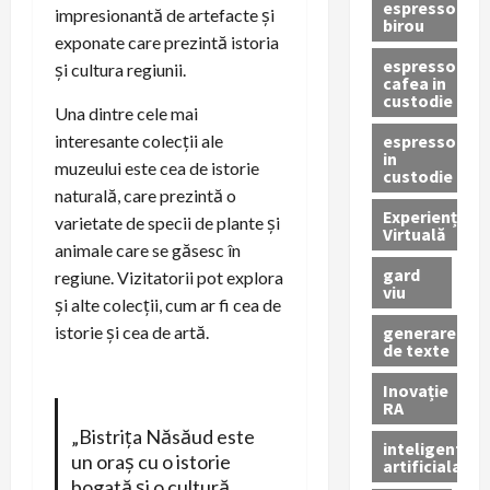
espressor
impresionantă de artefacte și
birou
exponate care prezintă istoria
espressor
și cultura regiunii.
cafea in
custodie
Una dintre cele mai
espressor
interesante colecții ale
in
muzeului este cea de istorie
custodie
naturală, care prezintă o
Experiență
varietate de specii de plante și
Virtuală
animale care se găsesc în
gard
regiune. Vizitatorii pot explora
viu
și alte colecții, cum ar fi cea de
generare
istorie și cea de artă.
de texte
Inovație
RA
„Bistrița Năsăud este
inteligenta
un oraș cu o istorie
artificiala
bogată și o cultură