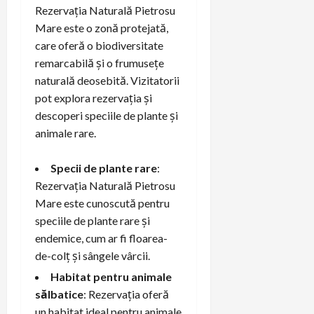
Rezervația Naturală Pietrosu
Mare este o zonă protejată,
care oferă o biodiversitate
remarcabilă și o frumusețe
naturală deosebită. Vizitatorii
pot explora rezervația și
descoperi speciile de plante și
animale rare.
Specii de plante rare
:
Rezervația Naturală Pietrosu
Mare este cunoscută pentru
speciile de plante rare și
endemice, cum ar fi floarea-
de-colț și sângele vârcii.
Habitat pentru animale
sălbatice
: Rezervația oferă
un habitat ideal pentru animale