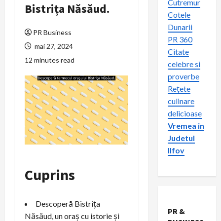
Cutremur
Bistrița Năsăud.
Cotele
Dunarii
PR Business
PR 360
mai 27, 2024
Citate
12 minutes read
celebre si
proverbe
Rețete
culinare
delicioase
Vremea in
Judetul
Ilfov
Cuprins
Descoperă Bistrița
PR &
Năsăud, un oraș cu istorie și