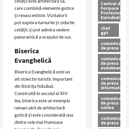
cetății este arhitectura sa,
Centrul de
Formare
care combină elemente gotice
Profesionala
și renascentiste. Vizitatorii
Eurodeal
pot explora turnurile și zidurile
chat
cetății, și pot admira vedere
gpt
panoramică a orașului de sus.
comunicat
de presa
Biserica
comunicat
Evanghelică
de presa
eveniment
Biserica Evanghelică este un
comunicat
alt obiectiv turistic important
de presa
din Bistrița Năsăud.
informativ
Construită în secolul al XIV-
comunicat
lea, biserica este un exemplu
de presa
online
remarcabil de arhitectură
gotică și este considerată una
comunicate
dintre cele mai frumoase
de presa