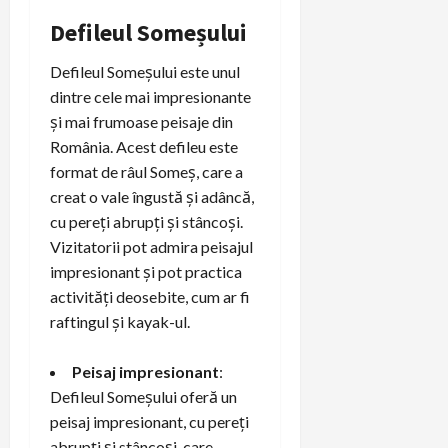
Defileul Someșului
Defileul Someșului este unul
dintre cele mai impresionante
și mai frumoase peisaje din
România. Acest defileu este
format de râul Someș, care a
creat o vale îngustă și adâncă,
cu pereți abrupți și stâncoși.
Vizitatorii pot admira peisajul
impresionant și pot practica
activități deosebite, cum ar fi
raftingul și kayak-ul.
Peisaj impresionant
:
Defileul Someșului oferă un
peisaj impresionant, cu pereți
abrupți și stâncoși, care