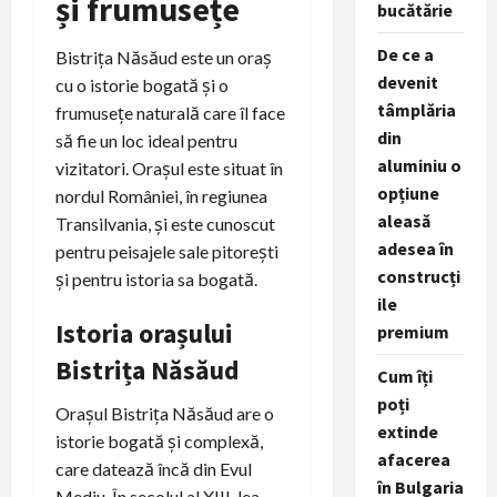
și frumusețe
bucătărie
De ce a
Bistrița Năsăud este un oraș
devenit
cu o istorie bogată și o
tâmplăria
frumusețe naturală care îl face
din
să fie un loc ideal pentru
aluminiu o
vizitatori. Orașul este situat în
opțiune
nordul României, în regiunea
aleasă
Transilvania, și este cunoscut
adesea în
pentru peisajele sale pitorești
construcți
și pentru istoria sa bogată.
ile
Istoria orașului
premium
Bistrița Năsăud
Cum îți
poți
Orașul Bistrița Năsăud are o
extinde
istorie bogată și complexă,
afacerea
care datează încă din Evul
în Bulgaria
Mediu. În secolul al XIII-lea,