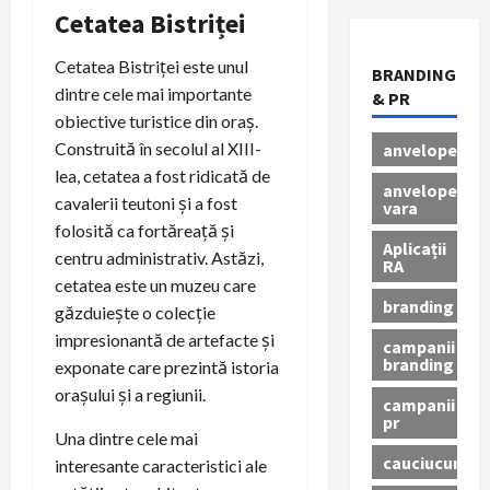
Cetatea Bistriței
Cetatea Bistriței este unul
BRANDING
dintre cele mai importante
& PR
obiective turistice din oraș.
Construită în secolul al XIII-
anvelope
lea, cetatea a fost ridicată de
anvelope
cavalerii teutoni și a fost
vara
folosită ca fortăreață și
Aplicații
centru administrativ. Astăzi,
RA
cetatea este un muzeu care
branding
găzduiește o colecție
impresionantă de artefacte și
campanii
branding
exponate care prezintă istoria
orașului și a regiunii.
campanii
pr
Una dintre cele mai
cauciucuri
interesante caracteristici ale