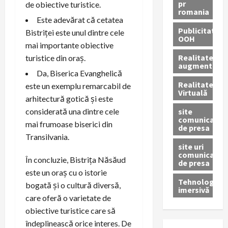
pr
de obiective turistice.
romania
Este adevărat că cetatea
Publicitate
Bistriței este unul dintre cele
OOH
mai importante obiective
Realitatea
turistice din oraș.
augmentată
Da, Biserica Evanghelică
Realitatea
este un exemplu remarcabil de
Virtuală
arhitectură gotică și este
site
considerată una dintre cele
comunicate
mai frumoase biserici din
de presa
Transilvania.
site uri
comunicate
În concluzie, Bistrița Năsăud
de presa
este un oraș cu o istorie
Tehnologie
bogată și o cultură diversă,
imersivă
care oferă o varietate de
obiective turistice care să
îndeplinească orice interes. De