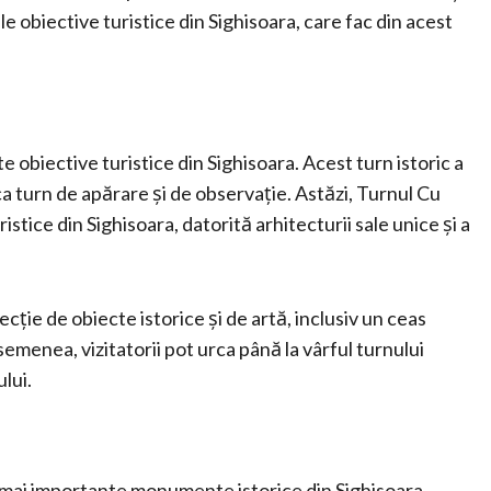
le obiective turistice din Sighisoara, care fac din acest
 obiective turistice din Sighisoara. Acest turn istoric a
t ca turn de apărare și de observație. Astăzi, Turnul Cu
istice din Sighisoara, datorită arhitecturii sale unice și a
lecție de obiecte istorice și de artă, inclusiv un ceas
semenea, vizitatorii pot urca până la vârful turnului
lui.
și mai importante monumente istorice din Sighisoara.