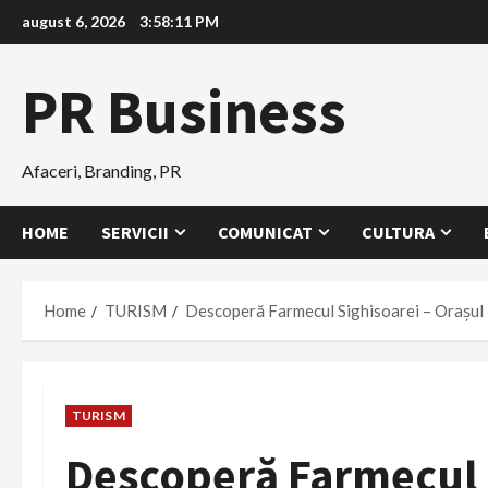
Skip
august 6, 2026
3:58:12 PM
to
content
PR Business
Afaceri, Branding, PR
HOME
SERVICII
COMUNICAT
CULTURA
Home
TURISM
Descoperă Farmecul Sighisoarei – Orașul M
TURISM
Descoperă Farmecul S