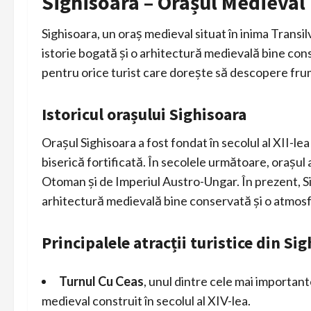
Sighisoara – Orașul Medieval
Sighisoara, un oraș medieval situat în inima Transil
istorie bogată și o arhitectură medievală bine cons
pentru orice turist care dorește să descopere fru
Istoricul orașului Sighisoara
Orașul Sighisoara a fost fondat în secolul al XII-lea
biserică fortificată. În secolele următoare, orașul a
Otoman și de Imperiul Austro-Ungar. În prezent, Sig
arhitectură medievală bine conservată și o atmosf
Principalele atracții turistice din Si
Turnul Cu Ceas
, unul dintre cele mai important
medieval construit în secolul al XIV-lea.