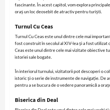
fascinante. În acest capitol, vom explora principale
oraș un loc deosebit de atractiv pentru turiști.
Turnul Cu Ceas
Turnul Cu Ceas este unul dintre cele mai importante
fost construit în secolul al XIV-lea și a fost utiliza
Ceas este unul dintre cele mai vizitate obiective tur
istoriei sale bogate.
În interiorul turnului, vizitatorii pot descoperi o co
istoric și o serie de instrumente de navigație. De a
pentru a se bucura de o vedere panoramică a orașu
Biserica din Deal
Biserica din Deal este unul dintre cele mai vechi 