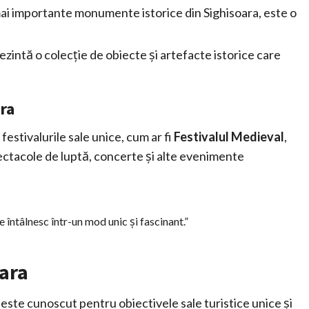
 mai importante monumente istorice din Sighisoara, este o
prezintă o colecție de obiecte și artefacte istorice care
ara
estivalurile sale unice, cum ar fi
Festivalul Medieval
,
 spectacole de luptă, concerte și alte evenimente
e întâlnesc într-un mod unic și fascinant.”
oara
 este cunoscut pentru obiectivele sale turistice unice și