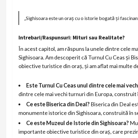
„Sighisoara este un oraș cu o istorie bogată și fascinan
Intrebari/Raspunsuri: Mituri sau Realitate?
În acest capitol, am răspuns la unele dintre cele m
Sighisoara. Am descoperit că Turnul Cu Ceas și Bis
obiective turistice din oraș, și am aflat mai multe de
Este Turnul Cu Ceas unul dintre cele mai vech
dintre cele mai vechi turnuri din Europa, construit î
Ce este Biserica din Deal?
Biserica din Deal es
monumente istorice din Sighisoara, construită în se
Ce este Muzeul de Istorie din Sighisoara?
Muz
importante obiective turistice din oraș, care prezint