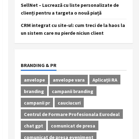
SellNet – Lucrează cu liste personalizate de
clienți pentru a targeta o nouă piață
CRM integrat cu site-ul: cum treci de la haos la
un sistem care nu pierde niciun client
BRANDING & PR
anvelope
anvelope vara
Aplicații RA
branding
campanii branding
campanii pr
cauciucuri
Centrul de Formare Profesionala Eurodeal
chat gpt
comunicat de presa
comunicat de presa eveniment