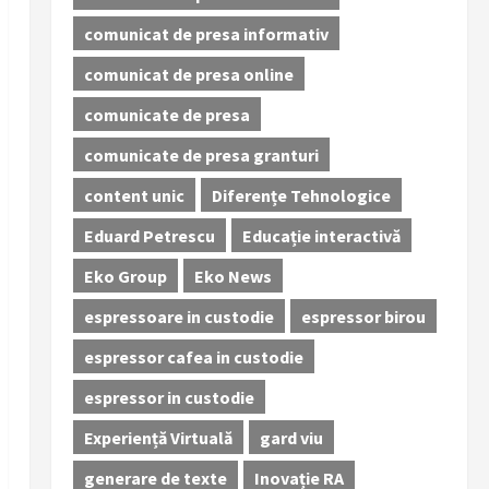
comunicat de presa informativ
comunicat de presa online
comunicate de presa
comunicate de presa granturi
content unic
Diferențe Tehnologice
Eduard Petrescu
Educație interactivă
Eko Group
Eko News
espressoare in custodie
espressor birou
espressor cafea in custodie
espressor in custodie
Experiență Virtuală
gard viu
generare de texte
Inovație RA