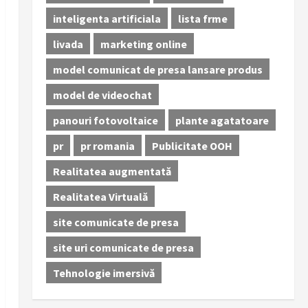
inteligenta artificiala
lista frme
livada
marketing online
model comunicat de presa lansare produs
model de videochat
panouri fotovoltaice
plante agatatoare
pr
pr romania
Publicitate OOH
Realitatea augmentată
Realitatea Virtuală
site comunicate de presa
site uri comunicate de presa
Tehnologie imersivă