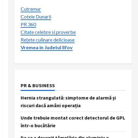
Cutremur
Cotele Dunarii
PR 360
Citate celebre si proverbe
Rețete culinare delicioase
Vremea in Judetul Ilfov
PR & BUSINESS
Hernia strangulată: simptome de alarmă și
riscuri dacă amâni operația
Unde trebuie montat corect detectorul de GPL
într-o bucătărie
De ce a devenit tâmplăria din aluminiu o