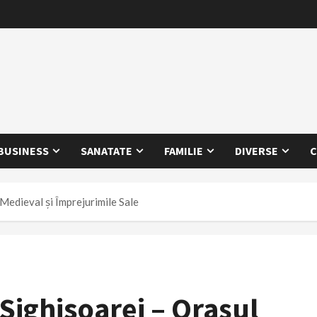
BUSINESS
SANATATE
FAMILIE
DIVERSE
C
edieval și Împrejurimile Sale
ighisoarei – Orașul