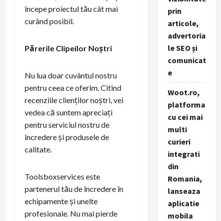
începe proiectul tău cât mai
prin
curând posibil.
articole,
advertoria
le SEO și
Părerile Clipeilor Noștri
comunicat
e
Nu lua doar cuvântul nostru
pentru ceea ce oferim. Citind
Woot.ro,
recenziile clienților noștri, vei
platforma
vedea că suntem apreciați
cu cei mai
pentru serviciul nostru de
multi
încredere și produsele de
curieri
calitate.
integrati
din
Toolsboxservices este
Romania,
partenerul tău de încredere în
lanseaza
echipamente și unelte
aplicatie
profesionale. Nu mai pierde
mobila