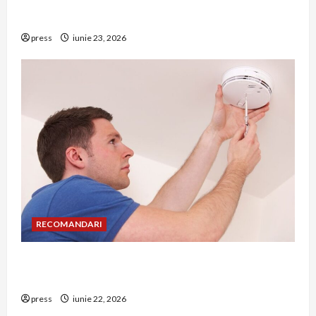
Hernia strangulată: simptome de alarmă și
riscuri dacă amâni operația
press
iunie 23, 2026
RECOMANDARI
Unde trebuie montat corect detectorul de GPL
într-o bucătărie
press
iunie 22, 2026