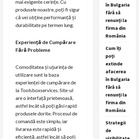
mai exigente cerințe. Cu
în Bulgaria
produsele noastre, poți fi sigur
fără să
că vei obține performanță și
renunți la
durabilitate pe termen lung.
firma din
România
Experiență de Cumpărare
Cum îți
Fără Probleme
poți
extinde
Comoditatea și ușurința de
afacerea
utilizare sunt la baza
în Bulgaria
experienței de cumpărare de
fără să
la Toolsboxservices. Site-ul
renunți la
are o interfață prietenoasă,
firma din
astfel încât să poți găsi rapid
România
produsele dorite. Procesul de
comandă este simplu, iar
Strategii
livrarea este rapidă și
de
eficientă, astfel încât să poți
vizibilitate