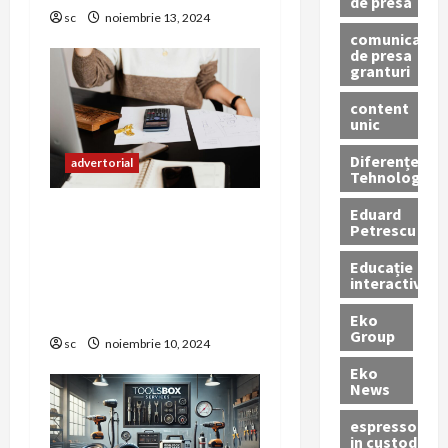
de presa
sc
noiembrie 13, 2024
comunicate
de presa
granturi
content
unic
Diferențe
advertorial
Tehnologice
Eduard
Obligatia depunerii
Petrescu
Declarației SAF-T (D406)
și Rolul REALCONT în
Educație
interactivă
Sprijinirea
Contribuabililor
Eko
Group
sc
noiembrie 10, 2024
Eko
News
espressoare
in custodie