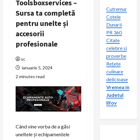
Toolsboxservices –
Cutremur
Sursa ta completă
Cotele
pentru unelte și
Dunarii
accesorii
PR 360
Citate
profesionale
celebre si
proverbe
sc
Rețete
ianuarie 5, 2024
culinare
2 minutes read
delicioase
Vremea in
Judetul
Ilfov
Când vine vorba de a găsi
uneltele și echipamentele