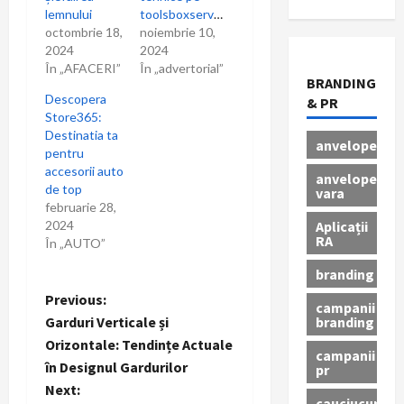
lemnului
toolsboxservices.ro
octombrie 18,
noiembrie 10,
2024
2024
În „AFACERI”
În „advertorial”
BRANDING
Descopera
& PR
Store365:
Destinatia ta
anvelope
pentru
accesorii auto
anvelope
de top
vara
februarie 28,
Aplicații
2024
RA
În „AUTO”
branding
P
Previous:
campanii
branding
Garduri Verticale și
o
Orizontale: Tendințe Actuale
campanii
în Designul Gardurilor
pr
s
Next:
cauciucuri