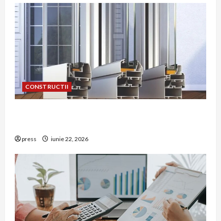
CONSTRUCTII
De ce a devenit tâmplăria din aluminiu o
opțiune aleasă adesea în construcțiile premium
press
iunie 22, 2026