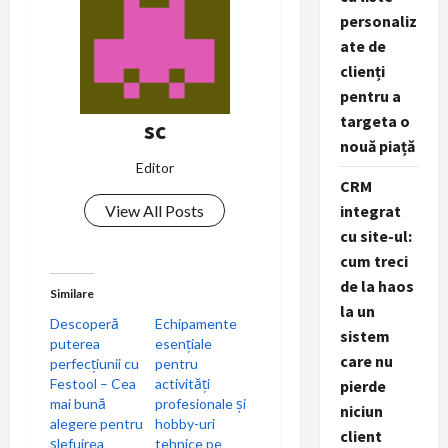
personaliz
ate de
clienți
pentru a
targeta o
sc
nouă piață
Editor
CRM
integrat
View All Posts
cu site-ul:
cum treci
de la haos
Similare
la un
Descoperă
Echipamente
sistem
puterea
esențiale
care nu
perfecțiunii cu
pentru
Festool – Cea
activități
pierde
mai bună
profesionale și
niciun
alegere pentru
hobby-uri
client
șlefuirea
tehnice pe