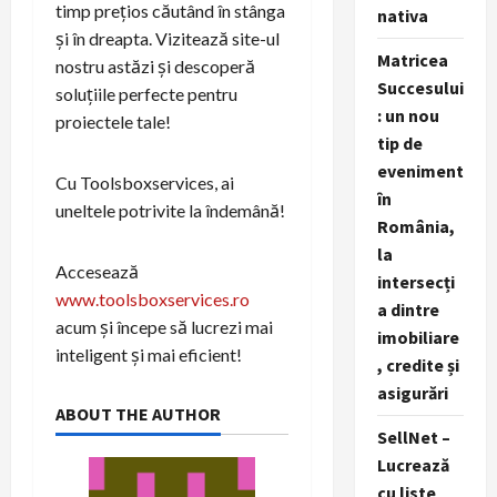
timp prețios căutând în stânga
nativa
și în dreapta. Vizitează site-ul
Matricea
nostru astăzi și descoperă
Succesului
soluțiile perfecte pentru
: un nou
proiectele tale!
tip de
eveniment
Cu Toolsboxservices, ai
în
uneltele potrivite la îndemână!
România,
la
Accesează
intersecți
www.toolsboxservices.ro
a dintre
acum și începe să lucrezi mai
imobiliare
inteligent și mai eficient!
, credite și
asigurări
ABOUT THE AUTHOR
SellNet –
Lucrează
cu liste