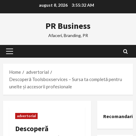
Skip
august 8, 2026
3:55:33 AM
to
content
PR Business
Afaceri, Branding, PR
Primary
Menu
Home
advertorial
Descoperă Toolsboxservices – Sursa ta completă pentru
unelte și accesorii profesionale
Recomandari
advertorial
Descoperă