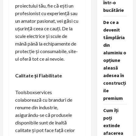
într-o
proiectului tău, fie că ești un
bucătărie
profesionist cu experiență sau
un amator pasionat, vei găsi cu
De ce a
ușurință ceea ce cauți. De la
devenit
scule electrice și scule de
tâmplăria
mână până la echipamente de
din
protecție și consumabile, site-
aluminiu o
ul oferă tot ce ai nevoie.
opțiune
aleasă
adesea în
Calitate și Fiabilitate
construcți
ile
Toolsboxservices
premium
colaborează cu branduri de
renume din industrie,
Cum îți
asigurându-se că produsele
poți
disponibile sunt de înaltă
extinde
calitate și pot face față celor
afacerea