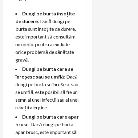
Dungi pe burta însoțite
de durere
: Dacă dungi pe
burta sunt însoțite de durere,
este important să consultăm
un medic pentru a exclude
orice problemă de sănătate
gravă.
Dungi pe burta care se
înroșesc sau se umflă
: Dacă
dungi pe burta se înroșesc sau
se umflă, este posibil să fie un
semn al unei infecții sau al unei
reacții alergice.
Dungi pe burta care apar
brusc
: Dacă dungi pe burta
apar brusc, este important să