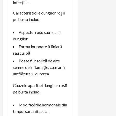
infecțiile.
Caracteristicile dungilor roșii
pe burta includ:
Aspectul roșu sau roz al
dungilor
Forma lor poate fi liniară
sau curbă
Poate fi însoțită de alte
semne de inflamație, cum ar fi
umflătura și durerea
Cauzele apariției dungilor roșii
pe burta includ:
Modificările hormonale din
timpul sarcinii sau al