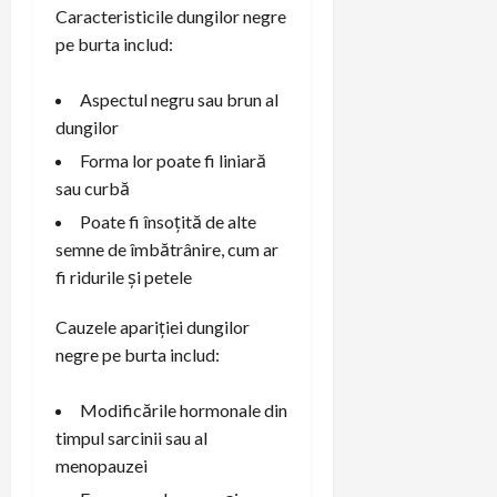
Caracteristicile dungilor negre
pe burta includ:
Aspectul negru sau brun al
dungilor
Forma lor poate fi liniară
sau curbă
Poate fi însoțită de alte
semne de îmbătrânire, cum ar
fi ridurile și petele
Cauzele apariției dungilor
negre pe burta includ:
Modificările hormonale din
timpul sarcinii sau al
menopauzei