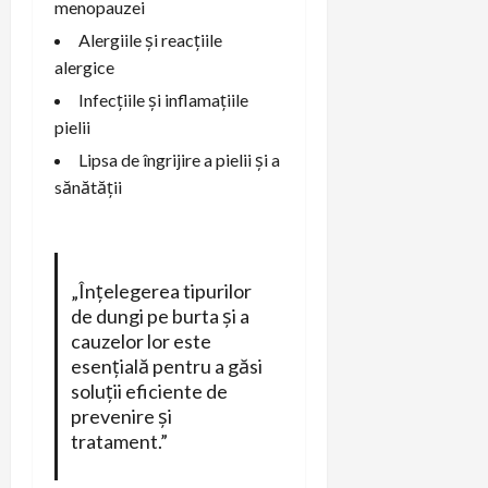
menopauzei
Alergiile și reacțiile
alergice
Infecțiile și inflamațiile
pielii
Lipsa de îngrijire a pielii și a
sănătății
„Înțelegerea tipurilor
de dungi pe burta și a
cauzelor lor este
esențială pentru a găsi
soluții eficiente de
prevenire și
tratament.”