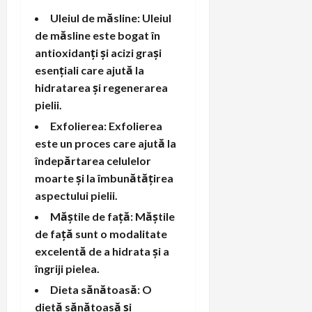
Uleiul de măsline: Uleiul
de măsline este bogat în
antioxidanți și acizi grași
esențiali care ajută la
hidratarea și regenerarea
pielii.
Exfolierea: Exfolierea
este un proces care ajută la
îndepărtarea celulelor
moarte și la îmbunătățirea
aspectului pielii.
Măștile de față: Măștile
de față sunt o modalitate
excelentă de a hidrata și a
îngriji pielea.
Dieta sănătoasă: O
dietă sănătoasă și