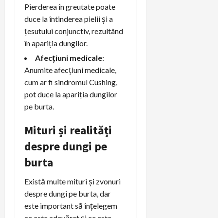
Pierderea în greutate poate
duce la întinderea pielii și a
țesutului conjunctiv, rezultând
în apariția dungilor.
Afecțiuni medicale
:
Anumite afecțiuni medicale,
cum ar fi sindromul Cushing,
pot duce la apariția dungilor
pe burta.
Mituri și realități
despre dungi pe
burta
Există multe mituri și zvonuri
despre dungi pe burta, dar
este important să înțelegem
ce este adevărat și ce este