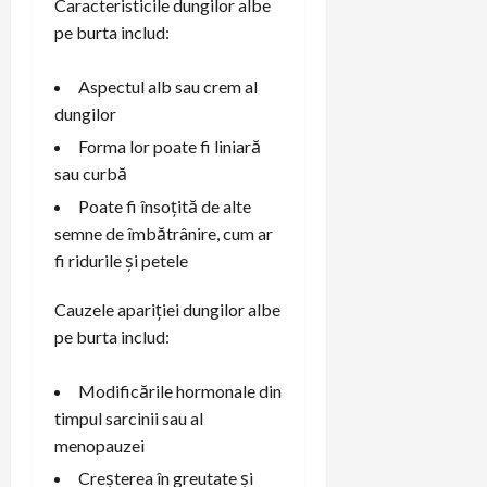
Caracteristicile dungilor albe
pe burta includ:
Aspectul alb sau crem al
dungilor
Forma lor poate fi liniară
sau curbă
Poate fi însoțită de alte
semne de îmbătrânire, cum ar
fi ridurile și petele
Cauzele apariției dungilor albe
pe burta includ:
Modificările hormonale din
timpul sarcinii sau al
menopauzei
Creșterea în greutate și