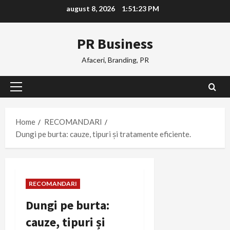
Skip
august 8, 2026
1:51:24 PM
to
content
PR Business
Afaceri, Branding, PR
Primary
Menu
Home
RECOMANDARI
Dungi pe burta: cauze, tipuri și tratamente eficiente.
RECOMANDARI
Dungi pe burta:
cauze, tipuri și