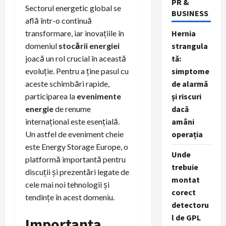
PR &
Sectorul energetic global se
BUSINESS
află într-o continuă
transformare, iar inovațiile în
Hernia
domeniul
stocării energiei
strangula
joacă un rol crucial în această
tă:
evoluție. Pentru a ține pasul cu
simptome
aceste schimbări rapide,
de alarmă
participarea la
evenimente
și riscuri
energie
de renume
dacă
internațional este esențială.
amâni
Un astfel de eveniment cheie
operația
este Energy Storage Europe, o
Unde
platformă importantă pentru
trebuie
discuții și prezentări legate de
montat
cele mai noi tehnologii și
corect
tendințe în acest domeniu.
detectoru
l de GPL
Importanța