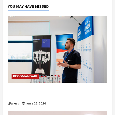
YOU MAY HAVE MISSED
RECOMANDARI
Hernia strangulată: simptome de alarmă și
riscuri dacă amâni operația
press
iunie 23, 2026