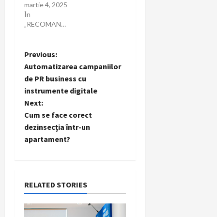
martie 4, 2025
În
„RECOMANDARI”
P
Previous:
Automatizarea campaniilor
o
de PR business cu
instrumente digitale
s
Next:
t
Cum se face corect
dezinsecția într-un
n
apartament?
a
v
RELATED STORIES
i