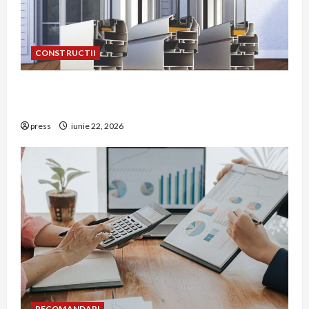
CONSTRUCTII
De ce a devenit tâmplăria din aluminiu o
opțiune aleasă adesea în construcțiile premium
press
iunie 22, 2026
RECOMANDARI