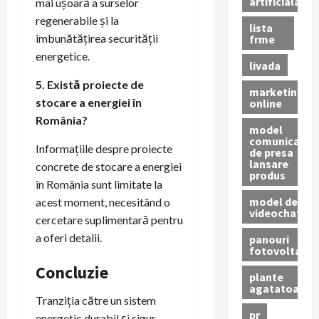
artificiala
mai ușoară a surselor
regenerabile și la
lista
îmbunătățirea securității
frme
energetice.
livada
5. Există proiecte de
marketing
stocare a energiei în
online
România?
model
comunicat
Informațiile despre proiecte
de presa
lansare
concrete de stocare a energiei
produs
în România sunt limitate la
model de
acest moment, necesitând o
videochat
cercetare suplimentară pentru
a oferi detalii.
panouri
fotovoltaice
Concluzie
plante
agatatoare
Tranziția către un sistem
pr
energetic durabil și sigur