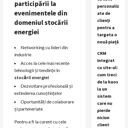
participării la
personaliz
evenimentele din
ate de
clienți
domeniul stocării
pentru a
energiei
targeta o
nouă piață
Networking cu lideri din
CRM
industrie
integrat
Acces la cele mai recente
cu site-ul:
tehnologii și tendințe în
cum treci
stocării energiei
de la haos
Dezvoltare profesională și
la un
extinderea cunoștințelor
sistem
Oportunități de colaborare
care nu
și parteneriate
pierde
niciun
Pentru a fi la curent cu cele
client