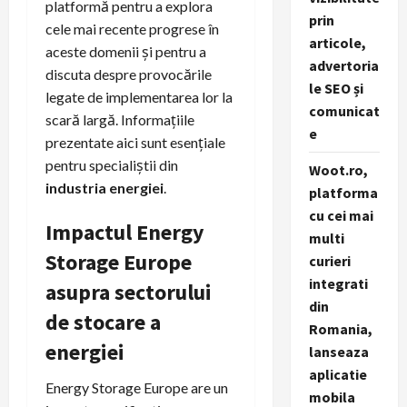
platformă pentru a explora
prin
cele mai recente progrese în
articole,
aceste domenii și pentru a
advertoria
discuta despre provocările
le SEO și
legate de implementarea lor la
comunicat
scară largă. Informațiile
e
prezentate aici sunt esențiale
pentru specialiștii din
Woot.ro,
industria energiei
.
platforma
cu cei mai
Impactul Energy
multi
Storage Europe
curieri
integrati
asupra sectorului
din
de stocare a
Romania,
energiei
lanseaza
aplicatie
Energy Storage Europe are un
mobila