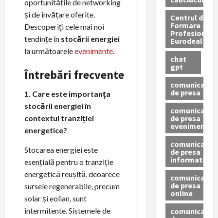
oportunitățile de networking
și de învățare oferite.
Centrul de
Formare
Descoperiți cele mai noi
Profesionala
tendințe în
stocării energiei
Eurodeal
la următoarele
evenimente
.
chat
gpt
Întrebări frecvente
comunicat
de presa
1. Care este importanța
stocării energiei în
comunicat
de presa
contextul tranziției
eveniment
energetice?
comunicat
Stocarea energiei este
de presa
informativ
esențială pentru o tranziție
energetică reușită, deoarece
comunicat
de presa
sursele regenerabile, precum
online
solar și eolian, sunt
intermitente. Sistemele de
comunicate