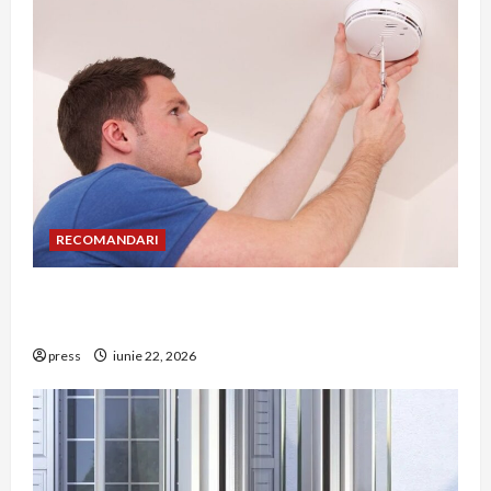
RECOMANDARI
Unde trebuie montat corect detectorul de GPL
într-o bucătărie
press
iunie 22, 2026