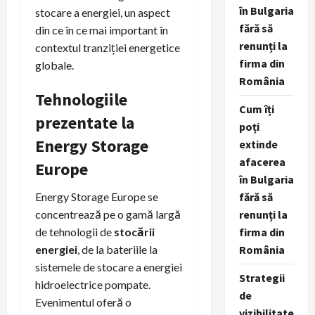
în Bulgaria
stocare a energiei, un aspect
fără să
din ce în ce mai important în
renunți la
contextul tranziției energetice
firma din
globale.
România
Tehnologiile
Cum îți
prezentate la
poți
Energy Storage
extinde
afacerea
Europe
în Bulgaria
Energy Storage Europe se
fără să
concentrează pe o gamă largă
renunți la
de tehnologii de
stocării
firma din
energiei
, de la bateriile la
România
sistemele de stocare a energiei
Strategii
hidroelectrice pompate.
de
Evenimentul oferă o
vizibilitate