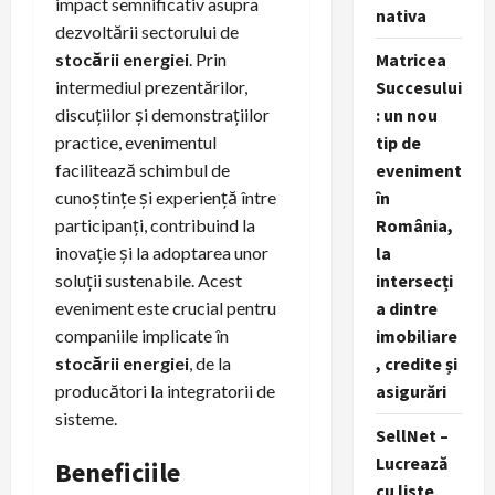
impact semnificativ asupra
nativa
dezvoltării sectorului de
stocării energiei
. Prin
Matricea
intermediul prezentărilor,
Succesului
discuțiilor și demonstrațiilor
: un nou
practice, evenimentul
tip de
facilitează schimbul de
eveniment
cunoștințe și experiență între
în
participanți, contribuind la
România,
inovație și la adoptarea unor
la
soluții sustenabile. Acest
intersecți
eveniment este crucial pentru
a dintre
companiile implicate în
imobiliare
stocării energiei
, de la
, credite și
producători la integratorii de
asigurări
sisteme.
SellNet –
Lucrează
Beneficiile
cu liste