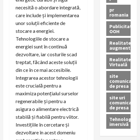
necesită o abordare integrată,
pr
romania
care include și implementarea
unor soluții eficiente de
Publicitate
stocare a energiei.
OOH
Tehnologiile de stocare a
Realitatea
energiei sunt în continuă
augmentată
dezvoltare, iar costurile scad
Realitatea
treptat, făcând aceste soluții
Virtuală
din ce în ce mai accesibile.
site
Integrarea acestor tehnologii
comunicate
este crucială pentru a
de presa
maximiza potențialul surselor
site uri
regenerabile și pentru a
comunicate
de presa
asigura o alimentare electrică
stabilă și fiabilă pentru viitor.
Tehnologie
imersivă
Investițiile în cercetare și
dezvoltare în acest domeniu