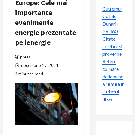
Europe: Cele mai
Cutremur
importante
Cotele
evenimente
Dunarii
energie prezentate
PR 360
Citate
pe ienergie
celebre si
proverbe
press
Rețete
decembrie 17, 2024
culinare
4 minutes read
delicioase
Vremea in
Judetul
Ilfov