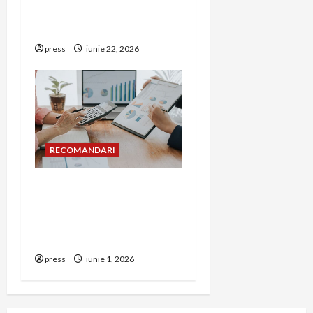
corect detectorul de GPL
într-o bucătărie
press
iunie 22, 2026
RECOMANDARI
Cum îți poți extinde
afacerea în Bulgaria fără
să renunți la firma din
România
press
iunie 1, 2026