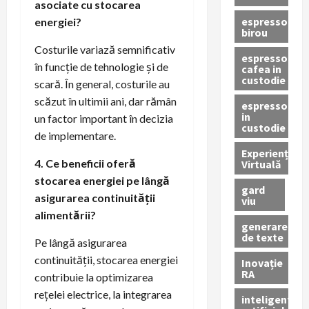
asociate cu stocarea
espressor
energiei?
birou
Costurile variază semnificativ
espressor
în funcție de tehnologie și de
cafea in
custodie
scară. În general, costurile au
scăzut în ultimii ani, dar rămân
espressor
in
un factor important în decizia
custodie
de implementare.
Experiență
4. Ce beneficii oferă
Virtuală
stocarea energiei pe lângă
gard
asigurarea continuității
viu
alimentării?
generare
de texte
Pe lângă asigurarea
continuității, stocarea energiei
Inovație
RA
contribuie la optimizarea
rețelei electrice, la integrarea
inteligenta