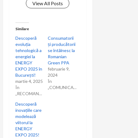
View All Posts
Similare
Descoperă
Consumatorii
evoluția
și producătorii
tehnologică a
se întâlnesc la
energiei la
Romanian
ENERGY
Green PPA
EXPO 2025 în
februarie 9,
București!
2024
martie 4, 2025
În
În
„COMUNICAT”
„RECOMANDARI”
Descoperă
inovațiile care
modelează
viitorul la
ENERGY
EXPO 2025!