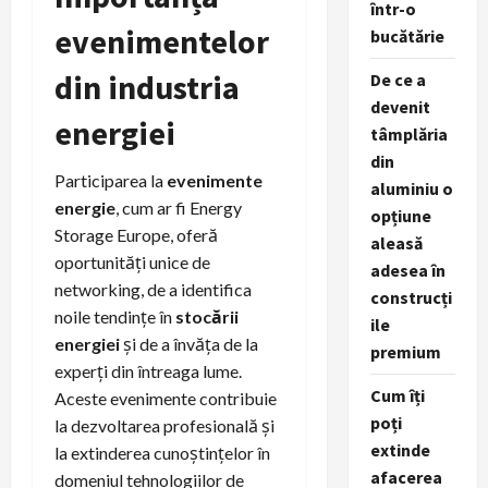
într-o
evenimentelor
bucătărie
din industria
De ce a
devenit
energiei
tâmplăria
din
Participarea la
evenimente
aluminiu o
energie
, cum ar fi Energy
opțiune
Storage Europe, oferă
aleasă
oportunități unice de
adesea în
networking, de a identifica
construcți
noile tendințe în
stocării
ile
energiei
și de a învăța de la
premium
experți din întreaga lume.
Cum îți
Aceste evenimente contribuie
poți
la dezvoltarea profesională și
extinde
la extinderea cunoștințelor în
afacerea
domeniul tehnologiilor de