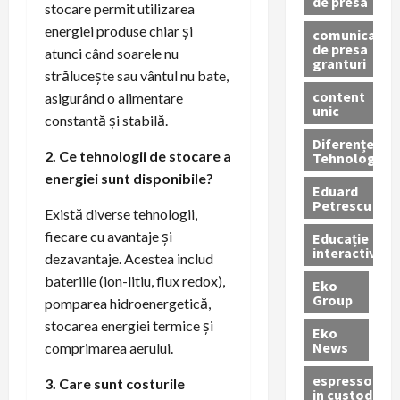
de presa
stocare permit utilizarea
energiei produse chiar și
comunicate
de presa
atunci când soarele nu
granturi
strălucește sau vântul nu bate,
content
asigurând o alimentare
unic
constantă și stabilă.
Diferențe
2. Ce tehnologii de stocare a
Tehnologice
energiei sunt disponibile?
Eduard
Petrescu
Există diverse tehnologii,
fiecare cu avantaje și
Educație
interactivă
dezavantaje. Acestea includ
bateriile (ion-litiu, flux redox),
Eko
Group
pomparea hidroenergetică,
stocarea energiei termice și
Eko
News
comprimarea aerului.
espressoare
3. Care sunt costurile
in custodie