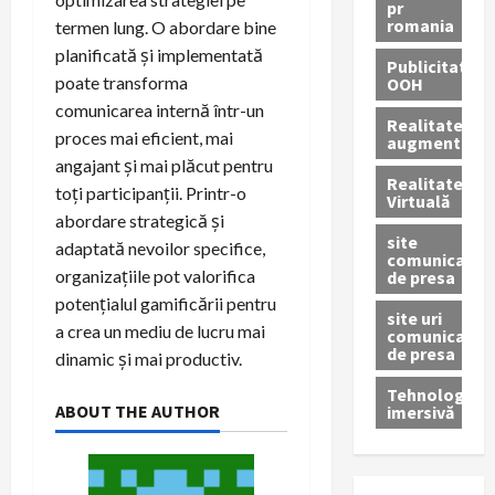
pr
romania
termen lung. O abordare bine
planificată și implementată
Publicitate
poate transforma
OOH
comunicarea internă într-un
Realitatea
proces mai eficient, mai
augmentată
angajant și mai plăcut pentru
Realitatea
toți participanții. Printr-o
Virtuală
abordare strategică și
site
adaptată nevoilor specifice,
comunicate
organizațiile pot valorifica
de presa
potențialul gamificării pentru
site uri
a crea un mediu de lucru mai
comunicate
de presa
dinamic și mai productiv.
Tehnologie
ABOUT THE AUTHOR
imersivă