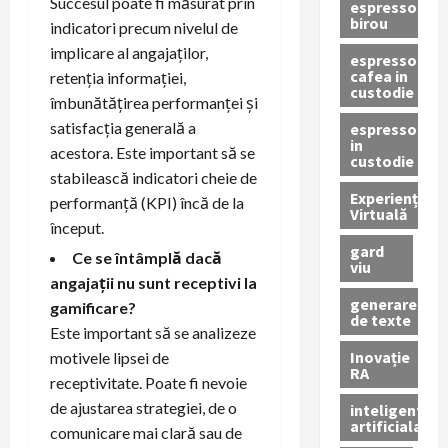
Succesul poate fi măsurat prin
espressor
birou
indicatori precum nivelul de
implicare al angajaților,
espressor
cafea in
retenția informației,
custodie
îmbunătățirea performanței și
satisfacția generală a
espressor
in
acestora. Este important să se
custodie
stabilească indicatori cheie de
Experiență
performanță (KPI) încă de la
Virtuală
început.
gard
Ce se întâmplă dacă
viu
angajații nu sunt receptivi la
generare
gamificare?
de texte
Este important să se analizeze
Inovație
motivele lipsei de
RA
receptivitate. Poate fi nevoie
de ajustarea strategiei, de o
inteligenta
artificiala
comunicare mai clară sau de