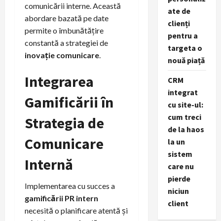
comunicării interne. Această
ate de
abordare bazată pe date
clienți
permite o îmbunătățire
pentru a
constantă a strategiei de
targeta o
inovație comunicare
.
nouă piață
Integrarea
CRM
integrat
Gamificării în
cu site-ul:
cum treci
Strategia de
de la haos
Comunicare
la un
sistem
Internă
care nu
pierde
Implementarea cu succes a
niciun
gamificării PR intern
client
necesită o planificare atentă și