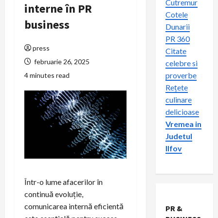
Cutremur
interne în PR
Cotele
business
Dunarii
PR 360
press
Citate
februarie 26, 2025
celebre si
proverbe
4 minutes read
Rețete
culinare
delicioase
Vremea in
Judetul
Ilfov
Într-o lume afacerilor în
continuă evoluție,
comunicarea internă eficientă
PR &