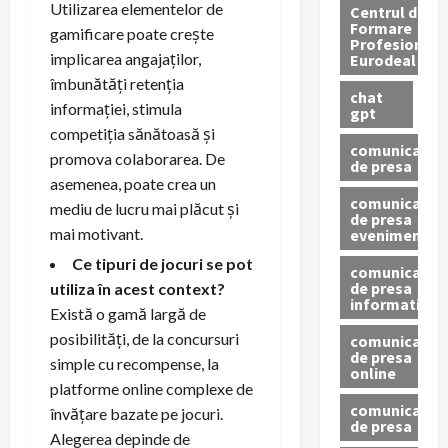
Utilizarea elementelor de
Centrul de
Formare
gamificare poate crește
Profesionala
implicarea angajaților,
Eurodeal
îmbunătăți retenția
chat
informației, stimula
gpt
competiția sănătoasă și
comunicat
promova colaborarea. De
de presa
asemenea, poate crea un
comunicat
mediu de lucru mai plăcut și
de presa
mai motivant.
eveniment
Ce tipuri de jocuri se pot
comunicat
de presa
utiliza în acest context?
informativ
Există o gamă largă de
posibilități, de la concursuri
comunicat
de presa
simple cu recompense, la
online
platforme online complexe de
comunicate
învățare bazate pe jocuri.
de presa
Alegerea depinde de