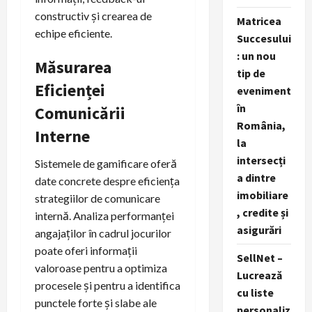
constructiv și crearea de
Matricea
echipe eficiente.
Succesului
: un nou
Măsurarea
tip de
Eficienței
eveniment
în
Comunicării
România,
Interne
la
intersecți
Sistemele de gamificare oferă
a dintre
date concrete despre eficiența
imobiliare
strategiilor de comunicare
, credite și
internă. Analiza performanței
asigurări
angajaților în cadrul jocurilor
poate oferi informații
SellNet –
valoroase pentru a optimiza
Lucrează
procesele și pentru a identifica
cu liste
punctele forte și slabe ale
personaliz