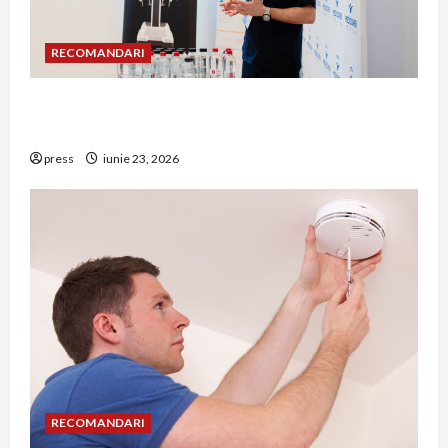
RECOMANDARI
Hernia strangulată: simptome de alarmă și
riscuri dacă amâni operația
press
iunie 23, 2026
RECOMANDARI