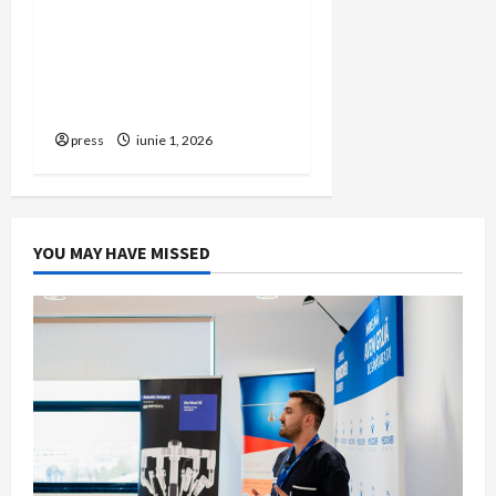
Cum îți poți extinde
afacerea în Bulgaria fără
să renunți la firma din
România
press
iunie 1, 2026
YOU MAY HAVE MISSED