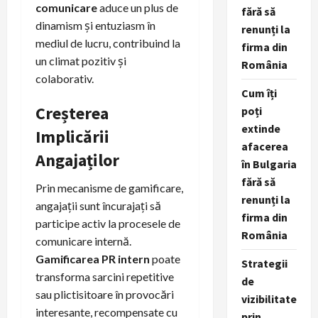
comunicare
aduce un plus de
fără să
dinamism și entuziasm în
renunți la
mediul de lucru, contribuind la
firma din
un climat pozitiv și
România
colaborativ.
Cum îți
Creșterea
poți
extinde
Implicării
afacerea
Angajaților
în Bulgaria
fără să
Prin mecanisme de gamificare,
renunți la
angajații sunt încurajați să
firma din
participe activ la procesele de
România
comunicare internă.
Gamificarea PR intern
poate
Strategii
transforma sarcini repetitive
de
sau plictisitoare în provocări
vizibilitate
interesante, recompensate cu
prin