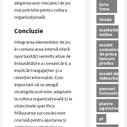
alegerea unor mecanici de joc
lista
frme
mai potrivite pentru cultura
organizațională.
livada
Concluzie
marketing
online
Integrarea elementelor de joc
model
în comunicarea internă oferă
comunicat
de presa
oportunități semnificative de
lansare
produs
îmbunătățire a comunicării, a
implicării angajaților și a
model de
retenției informației. Este
videochat
important să se aleagă
panouri
strategiile potrivite, adaptate
fotovoltaice
la cultura organizațională și la
plante
obiectivele specifice.
agatatoare
Măsurarea succesului este
pr
crucială pentru ajustarea și
optimizarea strategiei pe