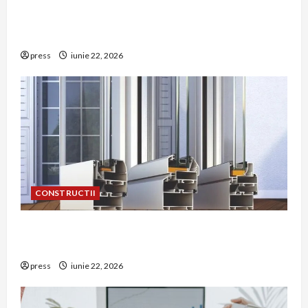
Unde trebuie montat corect detectorul de GPL
într-o bucătărie
press
iunie 22, 2026
CONSTRUCTII
De ce a devenit tâmplăria din aluminiu o
opțiune aleasă adesea în construcțiile premium
press
iunie 22, 2026