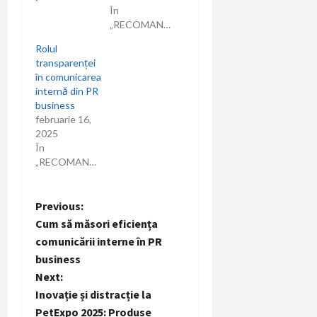
În
„RECOMANDARI”
Rolul
transparenței
în comunicarea
internă din PR
business
februarie 16,
2025
În
„RECOMANDARI”
P
Previous:
Cum să măsori eficiența
o
comunicării interne în PR
business
s
Next:
t
Inovație și distracție la
PetExpo 2025: Produse