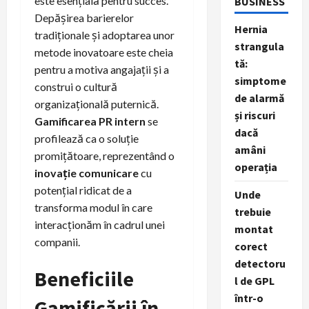
este esențială pentru succes.
BUSINESS
Depășirea barierelor
Hernia
tradiționale și adoptarea unor
strangula
metode inovatoare este cheia
tă:
pentru a motiva angajații și a
simptome
construi o cultură
de alarmă
organizațională puternică.
și riscuri
Gamificarea PR intern
se
dacă
profilează ca o soluție
amâni
promițătoare, reprezentând o
operația
inovație comunicare
cu
potențial ridicat de a
Unde
transforma modul în care
trebuie
interacționăm în cadrul unei
montat
companii.
corect
detectoru
Beneficiile
l de GPL
într-o
Gamificării în