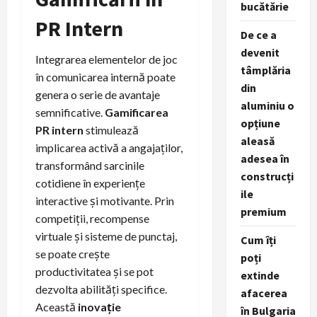
bucătărie
PR Intern
De ce a
devenit
Integrarea elementelor de joc
tâmplăria
în comunicarea internă poate
din
genera o serie de avantaje
aluminiu o
semnificative.
Gamificarea
opțiune
PR intern
stimulează
aleasă
implicarea activă a angajaților,
adesea în
transformând sarcinile
construcți
cotidiene în experiențe
ile
interactive și motivante. Prin
premium
competiții, recompense
virtuale și sisteme de punctaj,
Cum îți
se poate crește
poți
productivitatea și se pot
extinde
dezvolta abilități specifice.
afacerea
Această
inovație
în Bulgaria