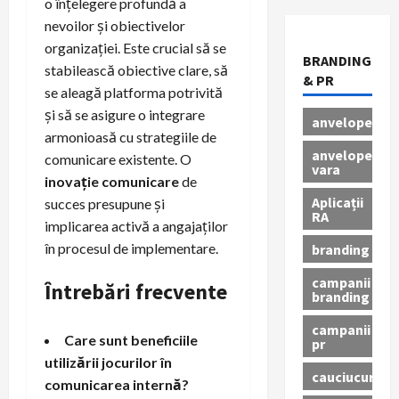
o înțelegere profundă a
nevoilor și obiectivelor
organizației. Este crucial să se
BRANDING
stabilească obiective clare, să
& PR
se aleagă platforma potrivită
și să se asigure o integrare
anvelope
armonioasă cu strategiile de
anvelope
comunicare existente. O
vara
inovație comunicare
de
Aplicații
succes presupune și
RA
implicarea activă a angajaților
în procesul de implementare.
branding
campanii
Întrebări frecvente
branding
campanii
Care sunt beneficiile
pr
utilizării jocurilor în
cauciucuri
comunicarea internă?