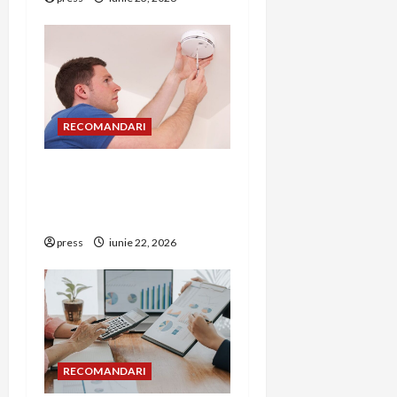
RECOMANDARI
Unde trebuie montat
corect detectorul de GPL
într-o bucătărie
press
iunie 22, 2026
RECOMANDARI