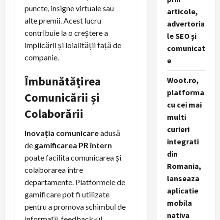
puncte, insigne virtuale sau
articole,
alte premii. Acest lucru
advertoria
contribuie la o creștere a
le SEO și
implicării și loialității față de
comunicat
companie.
e
Îmbunătățirea
Woot.ro,
platforma
Comunicării și
cu cei mai
Colaborării
multi
curieri
Inovația comunicare
adusă
integrati
de
gamificarea PR intern
din
poate facilita comunicarea și
Romania,
colaborarea între
lanseaza
departamente. Platformele de
aplicatie
gamificare pot fi utilizate
mobila
pentru a promova schimbul de
nativa
informații, feedback-ul