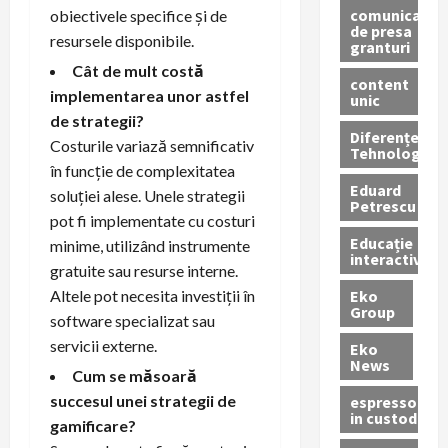
comunicate
obiectivele specifice și de
de presa
resursele disponibile.
granturi
Cât de mult costă
content
implementarea unor astfel
unic
de strategii?
Diferențe
Costurile variază semnificativ
Tehnologice
în funcție de complexitatea
Eduard
soluției alese. Unele strategii
Petrescu
pot fi implementate cu costuri
Educație
minime, utilizând instrumente
interactivă
gratuite sau resurse interne.
Eko
Altele pot necesita investiții în
Group
software specializat sau
servicii externe.
Eko
News
Cum se măsoară
succesul unei strategii de
espressoare
in custodie
gamificare?