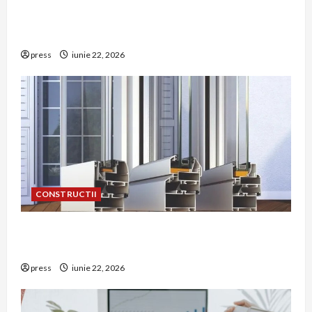
Unde trebuie montat corect detectorul de GPL
într-o bucătărie
press
iunie 22, 2026
CONSTRUCTII
De ce a devenit tâmplăria din aluminiu o
opțiune aleasă adesea în construcțiile premium
press
iunie 22, 2026