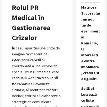
Rolul PR
Matricea
Succesului
Medical în
: un nou
tip de
Gestionarea
eveniment
Crizelor
în
România,
În cazul apariției unei crize de
la
imagine farmaceutică,
intersecți
intervenția rapidă și
a dintre
coordonată a unei echipe de
imobiliare
specialiști în PR medical este
, credite și
esențială. Aceștia trebuie să
asigurări
fie capabili să evalueze
SellNet –
situația, să identifice factorii
Lucrează
declanșatori și să elaboreze o
cu liste
strategie de comunicare
personaliz