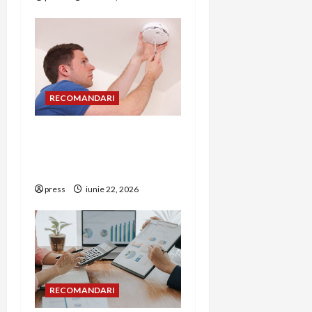
RECOMANDARI
Unde trebuie montat
corect detectorul de GPL
într-o bucătărie
press
iunie 22, 2026
RECOMANDARI