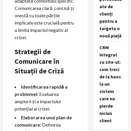
adaptată contextului specific.
ate de
Comunicarea clară, concisă și
clienți
onestă cu toate părțile
pentru a
implicate este crucială pentru
targeta o
a limita impactul negativ al
nouă piață
crizei.
CRM
Strategii de
integrat
Comunicare în
cu site-ul:
cum treci
Situații de Criză
de la haos
la un
Identificarea rapidă a
sistem
problemei:
Evaluarea
care nu
amplorii și a impactului
pierde
potențial al crizei.
niciun
Elaborarea unui plan de
client
comunicare:
Definirea