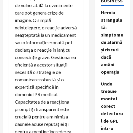
BUSINESS
de vulnerabilă la evenimente
Hernia
care pot genera crize de
strangula
imagine. O simplă
tă:
neînțelegere, o reacție adversă
simptome
neașteptată la un medicament
de alarmă
sau o informație eronată pot
și riscuri
declanșa o reacție în lanț cu
dacă
consecințe grave. Gestionarea
amâni
eficientă a acestor situații
operația
necesită o strategie de
comunicare robustă și o
Unde
expertiză specifică în
trebuie
domeniul PR medical.
montat
Capacitatea de a reacționa
corect
prompt și transparent este
detectoru
crucială pentru a minimiza
l de GPL
daunele aduse reputației și
într-o
pentru a menține încrederea