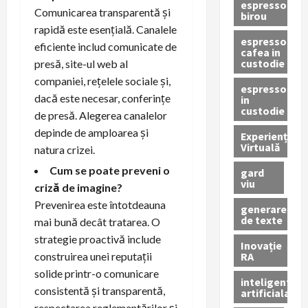
espressor
Comunicarea transparentă și
birou
rapidă este esențială. Canalele
espressor
eficiente includ comunicate de
cafea in
custodie
presă, site-ul web al
companiei, rețelele sociale și,
espressor
dacă este necesar, conferințe
in
custodie
de presă. Alegerea canalelor
depinde de amploarea și
Experiență
Virtuală
natura crizei.
Cum se poate preveni o
gard
viu
criză de imagine?
Prevenirea este întotdeauna
generare
de texte
mai bună decât tratarea. O
strategie proactivă include
Inovație
RA
construirea unei reputații
solide printr-o comunicare
inteligenta
consistentă și transparentă,
artificiala
respectarea reglementărilor și