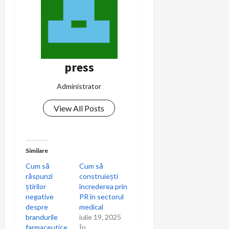
press
Administrator
View All Posts
Similare
Cum să
Cum să
răspunzi
construiești
știrilor
încrederea prin
negative
PR în sectorul
despre
medical
brandurile
iulie 19, 2025
farmaceutice
În