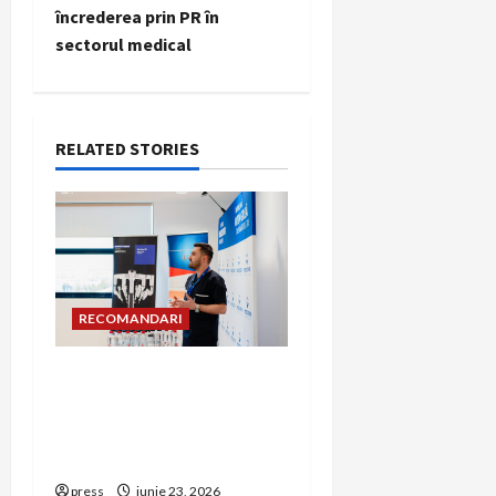
încrederea prin PR în
n
sectorul medical
a
v
RELATED STORIES
i
g
a
t
RECOMANDARI
i
Hernia strangulată:
simptome de alarmă și
o
riscuri dacă amâni
n
operația
press
iunie 23, 2026