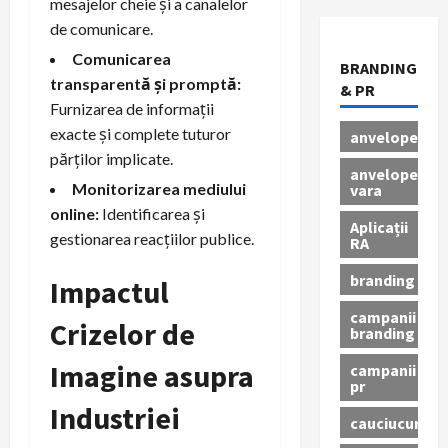
mesajelor cheie și a canalelor
de comunicare.
Comunicarea
BRANDING
transparentă și promptă:
& PR
Furnizarea de informații
exacte și complete tuturor
anvelope
părților implicate.
anvelope
Monitorizarea mediului
vara
online:
Identificarea și
Aplicații
gestionarea reacțiilor publice.
RA
branding
Impactul
campanii
Crizelor de
branding
Imagine asupra
campanii
pr
Industriei
cauciucuri