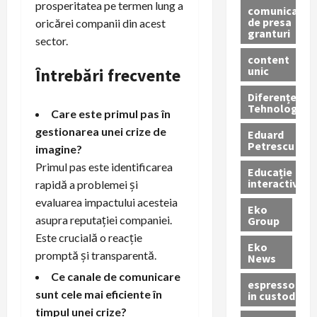
prosperitatea pe termen lung a
comunicate
de presa
oricărei companii din acest
granturi
sector.
content
unic
Întrebări frecvente
Diferențe
Tehnologice
Care este primul pas în
gestionarea unei crize de
Eduard
Petrescu
imagine?
Primul pas este identificarea
Educație
interactivă
rapidă a problemei și
evaluarea impactului acesteia
Eko
asupra reputației companiei.
Group
Este crucială o reacție
Eko
promptă și transparentă.
News
Ce canale de comunicare
espressoare
sunt cele mai eficiente în
in custodie
timpul unei crize?