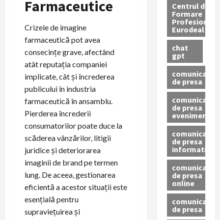
Farmaceutice
Centrul de
Formare
Profesionala
Crizele de imagine
Eurodeal
farmaceutică pot avea
chat
consecințe grave, afectând
gpt
atât reputația companiei
comunicat
implicate, cât și încrederea
de presa
publicului în industria
comunicat
farmaceutică în ansamblu.
de presa
Pierderea încrederii
eveniment
consumatorilor poate duce la
comunicat
scăderea vânzărilor, litigii
de presa
informativ
juridice și deteriorarea
imaginii de brand pe termen
comunicat
lung. De aceea, gestionarea
de presa
online
eficientă a acestor situații este
esențială pentru
comunicate
de presa
supraviețuirea și