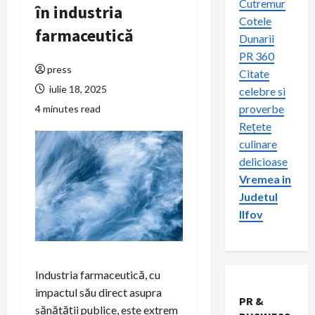
Cutremur
în industria
Cotele
farmaceutică
Dunarii
PR 360
press
Citate
iulie 18, 2025
celebre si
proverbe
4 minutes read
Rețete
culinare
delicioase
Vremea in
Judetul
Ilfov
Industria farmaceutică, cu
impactul său direct asupra
PR &
sănătății publice, este extrem