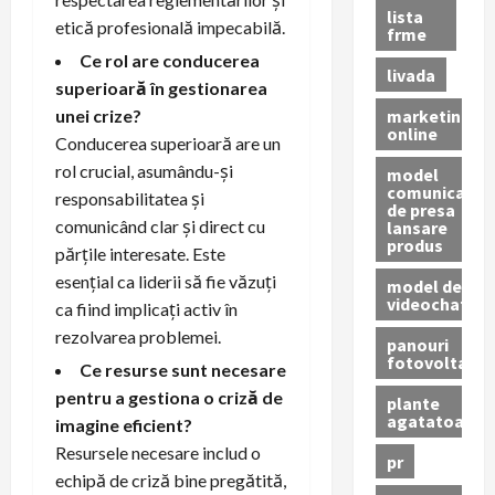
lista
etică profesională impecabilă.
frme
Ce rol are conducerea
livada
superioară în gestionarea
marketing
unei crize?
online
Conducerea superioară are un
rol crucial, asumându-și
model
comunicat
responsabilitatea și
de presa
comunicând clar și direct cu
lansare
produs
părțile interesate. Este
esențial ca liderii să fie văzuți
model de
videochat
ca fiind implicați activ în
rezolvarea problemei.
panouri
fotovoltaice
Ce resurse sunt necesare
pentru a gestiona o criză de
plante
agatatoare
imagine eficient?
Resursele necesare includ o
pr
echipă de criză bine pregătită,