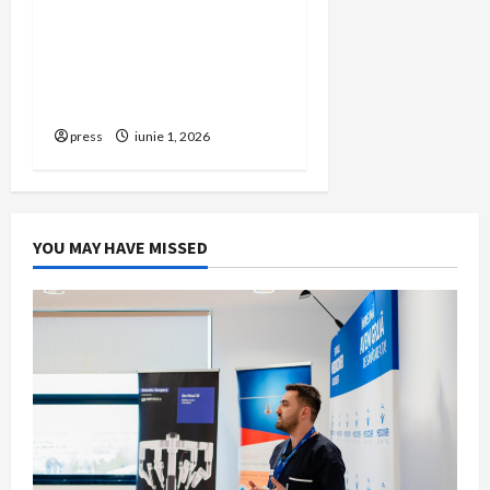
Cum îți poți extinde
afacerea în Bulgaria fără
să renunți la firma din
România
press
iunie 1, 2026
YOU MAY HAVE MISSED