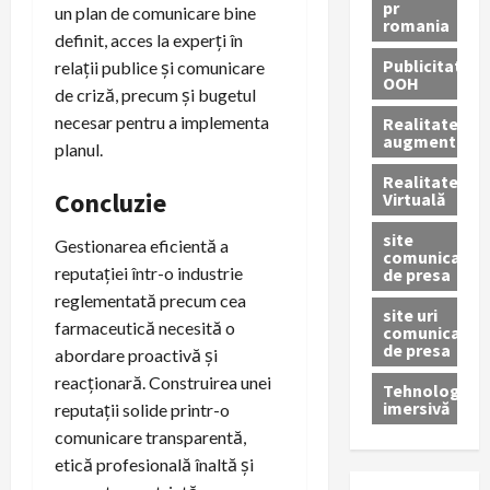
pr
un plan de comunicare bine
romania
definit, acces la experți în
Publicitate
relații publice și comunicare
OOH
de criză, precum și bugetul
necesar pentru a implementa
Realitatea
augmentată
planul.
Realitatea
Concluzie
Virtuală
site
Gestionarea eficientă a
comunicate
reputației într-o industrie
de presa
reglementată precum cea
site uri
farmaceutică necesită o
comunicate
de presa
abordare proactivă și
reacționară. Construirea unei
Tehnologie
imersivă
reputații solide printr-o
comunicare transparentă,
etică profesională înaltă și