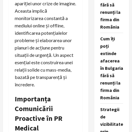
apariției unor crize de imagine.
fără să
Aceasta implică
renunți la
monitorizarea constantă a
firma din
mediului online și offline,
România
identificarea potențialelor
Cum îți
probleme și elaborarea unor
poți
planuri de acțiune pentru
extinde
situații de urgență. Un aspect
afacerea
esențial este construirea unei
în Bulgaria
relații solide cu mass-media,
fără să
bazată pe transparență și
renunți la
încredere.
firma din
Importanța
România
Comunicării
Strategii
de
Proactive în PR
vizibilitate
Medical
prin