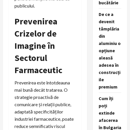
bucătărie
publicului.
De ce a
Prevenirea
devenit
tâmplăria
Crizelor de
din
Imagine în
aluminiu o
opțiune
Sectorul
aleasă
adesea în
Farmaceutic
construcți
ile
Prevenirea este întotdeauna
premium
mai bună decât tratarea. O
strategie proactivă de
Cum îți
comunicare și relații publice,
poți
adaptată specificităților
extinde
industriei farmaceutice, poate
afacerea
reduce semnificativ riscul
în Bulgaria