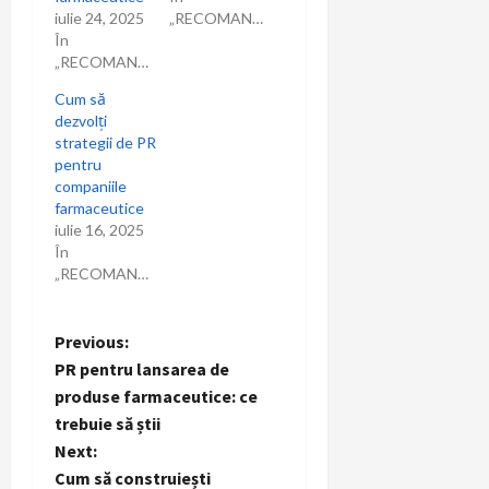
iulie 24, 2025
„RECOMANDARI”
În
„RECOMANDARI”
Cum să
dezvolți
strategii de PR
pentru
companiile
farmaceutice
iulie 16, 2025
În
„RECOMANDARI”
P
Previous:
PR pentru lansarea de
o
produse farmaceutice: ce
trebuie să știi
s
Next:
t
Cum să construiești