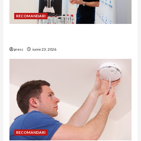
RECOMANDARI
Hernia strangulată: simptome de alarmă și
riscuri dacă amâni operația
press
iunie 23, 2026
RECOMANDARI