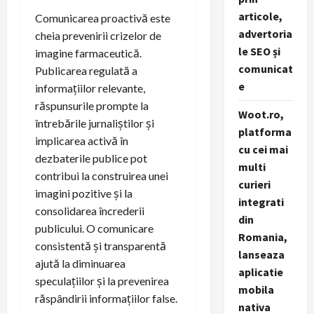
articole,
Comunicarea proactivă este
advertoria
cheia prevenirii crizelor de
le SEO și
imagine farmaceutică.
comunicat
Publicarea regulată a
e
informațiilor relevante,
răspunsurile prompte la
Woot.ro,
întrebările jurnaliștilor și
platforma
implicarea activă în
cu cei mai
dezbaterile publice pot
multi
contribui la construirea unei
curieri
imagini pozitive și la
integrati
consolidarea încrederii
din
publicului. O comunicare
Romania,
consistentă și transparentă
lanseaza
ajută la diminuarea
aplicatie
speculațiilor și la prevenirea
mobila
răspândirii informațiilor false.
nativa