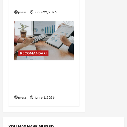
într-o bucătărie
press
iunie 22, 2026
RECOMANDARI
Cum îți poți extinde
afacerea în Bulgaria fără
să renunți la firma din
România
press
iunie 1, 2026
YOU MAY HAVE MISSED