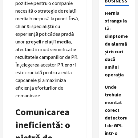
BUSINESS
pozitive pentru o companie
necesită o strategie de relații
Hernia
media bine pusă la punct. Însă,
strangula
chiar și specialiștii cu
tă:
experiență pot cădea pradă
simptome
unor
greșeli relații media
,
de alarmă
afectând în mod semnificativ
și riscuri
rezultatele campaniilor de PR.
dacă
Înțelegerea acestor
PR erori
amâni
este crucială pentru a evita
operația
capcanele și a maximiza
Unde
eficiența eforturilor de
trebuie
comunicare.
montat
Comunicarea
corect
detectoru
ineficientă: o
l de GPL
într-o
piatră de