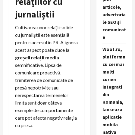
relațiilor cu
articole,
jurnaliștii
advertoria
le SEO și
Cultivarea unor relații solide
comunicat
cu jurnaliștii este esențială
e
pentru succesul în PR. A ignora
Woot.ro,
acest aspect poate duce la
platforma
greșeli relații media
cu cei mai
semnificative. Lipsa de
multi
comunicare proactivă,
curieri
trimiterea de comunicate de
integrati
presă nepotrivite sau
din
nerespectarea termenelor
Romania,
limita sunt doar câteva
lanseaza
exemple de comportamente
aplicatie
care pot afecta negativ relația
mobila
cu presa.
nativa