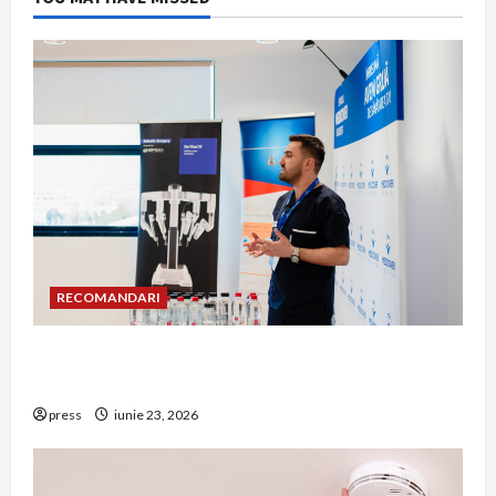
RECOMANDARI
Hernia strangulată: simptome de alarmă și
riscuri dacă amâni operația
press
iunie 23, 2026