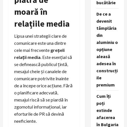
bucătărie
moară în
De ce a
relațiile media
devenit
tâmplăria
din
Lipsa unei strategii clare de
aluminiu o
comunicare este una dintre
opțiune
cele mai frecvente
greșeli
aleasă
relații media
. Este esențial să
adesea în
se definească publicul țintă,
construcți
mesajul cheie și canalele de
ile
comunicare potrivite înainte
premium
de a începe orice acțiune. Fără
o planificare adecvată,
Cum îți
mesajul riscă să se piardă în
poți
zgomotul informațional, iar
extinde
eforturile de PR să devină
afacerea
neeficiente.
în Bulgaria