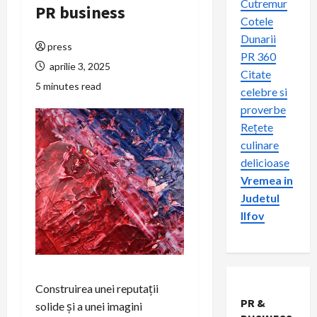
Cutremur
PR business
Cotele
Dunarii
press
PR 360
aprilie 3, 2025
Citate
5 minutes read
celebre si
proverbe
Rețete
culinare
delicioase
Vremea in
Judetul
Ilfov
Construirea unei reputații
PR &
solide și a unei imagini