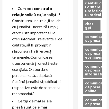
Centrul de
Formare
Cum pot construi o
Profesionala
Eurodeal
relație solidă cu jurnaliștii?
Construirea unei relații solide
chat
cu jurnaliștii necesită timp și
gpt
efort. Este important să le
comunicat
oferi informații relevante și de
de presa
calitate, să fii prompt în
comunicat
răspunsuri și să respecți
de presa
eveniment
termenele. Comunicarea
transparentă și onestă este
comunicat
esențială. O abordare
de presa
informativ
personalizată, adaptată
fiecărui jurnalist și publicației
comunicat
de presa
respective, este de asemenea
online
recomandată.
comunicate
Ce tip de materiale
de presa
presă sunt cele mai