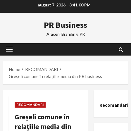
Skip
august 7, 2026
3:41:00 PM
to
content
PR Business
Afaceri, Branding, PR
Primary
Menu
Home
RECOMANDARI
Greșeli comune în relațiile media din PR business
Recomandari
RECOMANDARI
Greșeli comune în
relațiile media din