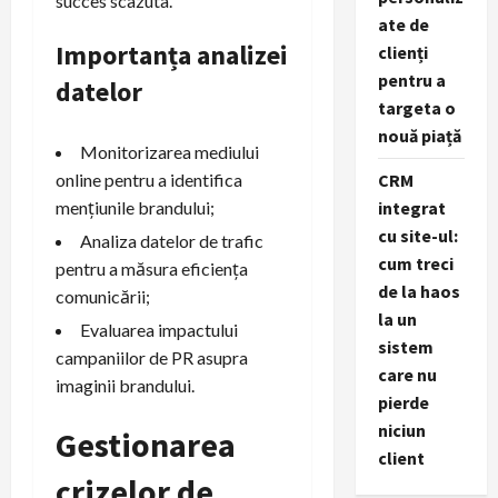
succes scazuta.
ate de
Importanța analizei
clienți
pentru a
datelor
targeta o
nouă piață
Monitorizarea mediului
online pentru a identifica
CRM
mențiunile brandului;
integrat
cu site-ul:
Analiza datelor de trafic
cum treci
pentru a măsura eficiența
de la haos
comunicării;
la un
Evaluarea impactului
sistem
campaniilor de PR asupra
care nu
imaginii brandului.
pierde
niciun
Gestionarea
client
crizelor de