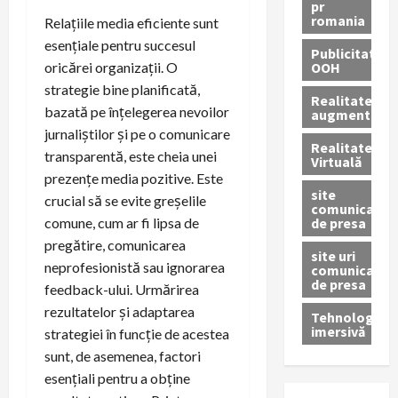
pr
romania
Relațiile media eficiente sunt
esențiale pentru succesul
Publicitate
OOH
oricărei organizații. O
strategie bine planificată,
Realitatea
bazată pe înțelegerea nevoilor
augmentată
jurnaliștilor și pe o comunicare
Realitatea
transparentă, este cheia unei
Virtuală
prezențe media pozitive. Este
site
crucial să se evite greșelile
comunicate
de presa
comune, cum ar fi lipsa de
pregătire, comunicarea
site uri
neprofesionistă sau ignorarea
comunicate
de presa
feedback-ului. Urmărirea
rezultatelor și adaptarea
Tehnologie
imersivă
strategiei în funcție de acestea
sunt, de asemenea, factori
esențiali pentru a obține