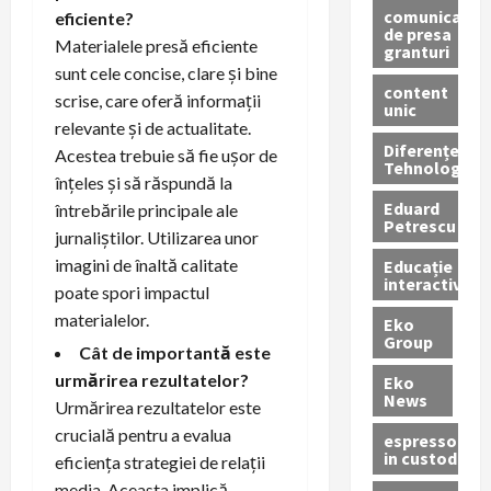
comunicate
eficiente?
de presa
Materialele presă eficiente
granturi
sunt cele concise, clare și bine
content
scrise, care oferă informații
unic
relevante și de actualitate.
Diferențe
Acestea trebuie să fie ușor de
Tehnologice
înțeles și să răspundă la
Eduard
întrebările principale ale
Petrescu
jurnaliștilor. Utilizarea unor
imagini de înaltă calitate
Educație
interactivă
poate spori impactul
materialelor.
Eko
Group
Cât de importantă este
urmărirea rezultatelor?
Eko
News
Urmărirea rezultatelor este
crucială pentru a evalua
espressoare
in custodie
eficiența strategiei de relații
media. Aceasta implică