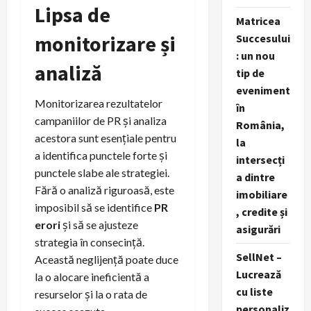
Lipsa de
Matricea
monitorizare și
Succesului
: un nou
analiză
tip de
eveniment
Monitorizarea rezultatelor
în
campaniilor de PR și analiza
România,
acestora sunt esențiale pentru
la
a identifica punctele forte și
intersecți
punctele slabe ale strategiei.
a dintre
Fără o analiză riguroasă, este
imobiliare
imposibil să se identifice
PR
, credite și
erori
și să se ajusteze
asigurări
strategia în consecință.
SellNet –
Această neglijență poate duce
Lucrează
la o alocare ineficientă a
cu liste
resurselor și la o rata de
personaliz