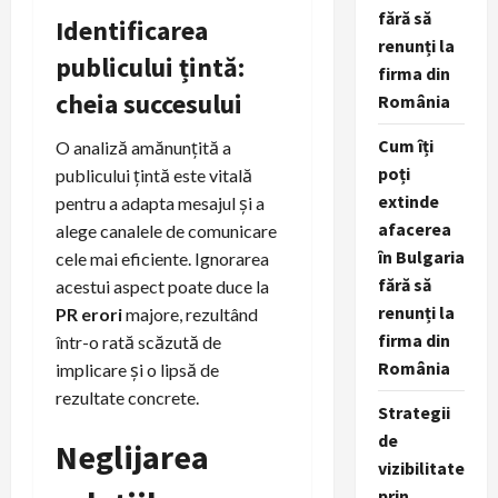
fără să
Identificarea
renunți la
publicului țintă:
firma din
cheia succesului
România
Cum îți
O analiză amănunțită a
poți
publicului țintă este vitală
extinde
pentru a adapta mesajul și a
afacerea
alege canalele de comunicare
în Bulgaria
cele mai eficiente. Ignorarea
fără să
acestui aspect poate duce la
renunți la
PR erori
majore, rezultând
firma din
într-o rată scăzută de
România
implicare și o lipsă de
rezultate concrete.
Strategii
de
Neglijarea
vizibilitate
prin