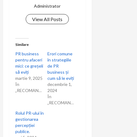
Administrator
View All Posts
Similare
PR business
Erori comune
pentru afaceri
în strategiile
mici: ce greșeli
de PR
să eviți
business și
martie 9, 2025
cum să le eviți
În
decembrie 1,
„RECOMANDARI”
2024
În
„RECOMANDARI”
Rolul PR-ului în
gestionarea
percepției
publice.