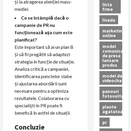
și la atragerea atenției mass-
lista
frme
mediei.
Ce se întâmplă dacă o
livada
campanie de PR nu
marketing
funcționează așa cum este
online
planificat?
model
Este important să ai un plan B
comunicat
și să fii pregătit să adaptezi
de presa
lansare
strategia în funcție de situație.
produs
Analiza critică a campaniei,
model de
identificarea punctelor slabe
videochat
și ajustarea abordării sunt
necesare pentru a optimiza
panouri
fotovoltaice
rezultatele. Colaborarea cu
specialiști în PR poate fi
plante
agatatoare
benefică în astfel de situații.
pr
Concluzie