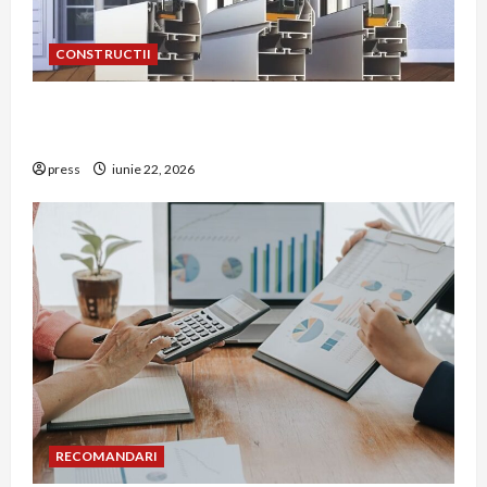
CONSTRUCTII
De ce a devenit tâmplăria din aluminiu o
opțiune aleasă adesea în construcțiile premium
press
iunie 22, 2026
RECOMANDARI