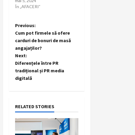
mai 5, 2024
În „AFACERI”
P
Previous:
Cum pot firmele să ofere
o
carduri de bonuri de masă
angajaților?
s
Next:
t
Diferențele între PR
tradițional și PR media
n
digitală
a
v
RELATED STORIES
i
g