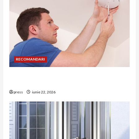
RECOMANDARI
Unde trebuie montat corect detectorul de GPL
într-o bucătărie
press
iunie 22, 2026