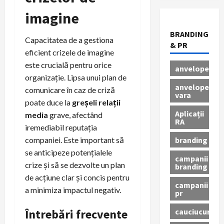
imagine
BRANDING
Capacitatea de a gestiona
& PR
eficient crizele de imagine
este crucială pentru orice
anvelope
organizație. Lipsa unui plan de
anvelope
comunicare în caz de criză
vara
poate duce la
greșeli relații
Aplicații
media
grave, afectând
RA
iremediabil reputația
branding
companiei. Este important să
se anticipeze potențialele
campanii
crize și să se dezvolte un plan
branding
de acțiune clar și concis pentru
campanii
a minimiza impactul negativ.
pr
cauciucuri
Întrebări frecvente