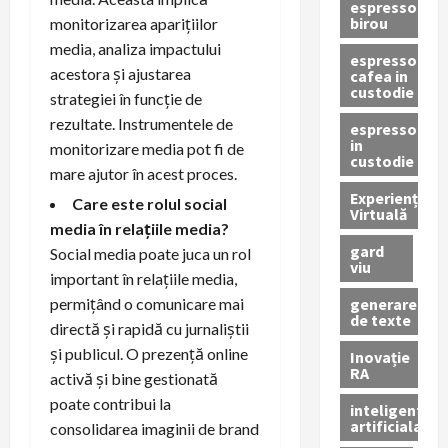
espressor
birou
monitorizarea aparițiilor
media, analiza impactului
espressor
acestora și ajustarea
cafea in
custodie
strategiei în funcție de
rezultate. Instrumentele de
espressor
in
monitorizare media pot fi de
custodie
mare ajutor în acest proces.
Experiență
Care este rolul social
Virtuală
media în relațiile media?
gard
Social media poate juca un rol
viu
important în relațiile media,
generare
permițând o comunicare mai
de texte
directă și rapidă cu jurnaliștii
și publicul. O prezență online
Inovație
RA
activă și bine gestionată
poate contribui la
inteligenta
artificiala
consolidarea imaginii de brand