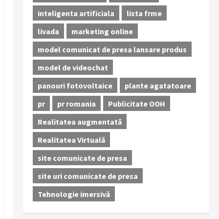
inteligenta artificiala
lista frme
livada
marketing online
model comunicat de presa lansare produs
model de videochat
panouri fotovoltaice
plante agatatoare
pr
pr romania
Publicitate OOH
Realitatea augmentată
Realitatea Virtuală
site comunicate de presa
site uri comunicate de presa
Tehnologie imersivă