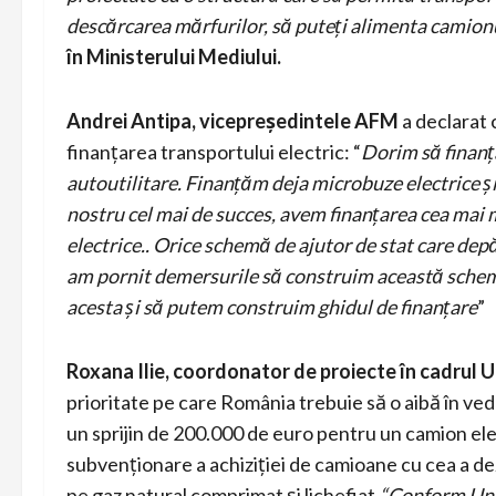
descărcarea mărfurilor, să puteți alimenta camion
în Ministerului Mediului.
Andrei Antipa, vicepreședintele AFM
a declarat 
finanțarea transportului electric: “
Dorim să finanț
autoutilitare. Finanțăm deja microbuze electrice ș
nostru cel mai de succes, avem finanțarea cea mai 
electrice.. Orice schemă de ajutor de stat care de
am pornit demersurile să construim această schemă
acesta și să putem construim ghidul de finanțare
”
Roxana Ilie, coordonator de proiecte
în cadrul
prioritate pe care România trebuie să o aibă în ve
un sprijin de 200.000 de euro pentru un camion ele
subvenționare a achiziției de camioane cu cea a dezv
pe gaz natural comprimat și lichefiat.
“Conform Un