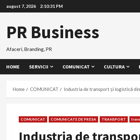
Skip
august 7, 2026
2:10:32 PM
to
content
PR Business
Afaceri, Branding, PR
HOME
SERVICII
COMUNICAT
CULTURA
Home
COMUNICAT
Industria de transport și logistică di
COMUNICAT
COMUNICATE DE PRESA
TRANSPORT
trans
Industria de transport