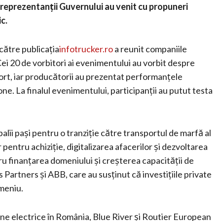
 reprezentanții Guvernului au venit cu propuneri
c.
către publicația
infotrucker.ro
a reunit companiile
Cei 20 de vorbitori ai evenimentului au vorbit despre
ort, iar producătorii au prezentat performanțele
e. La finalul evenimentului, participanții au putut testa
palii pași pentru o tranziție către transportul de marfă al
r pentru achiziție, digitalizarea afacerilor și dezvoltarea
tru finanțarea domeniului și creșterea capacității de
Partners și ABB, care au susținut că investițiile private
omeniu.
ne electrice în România, Blue River și Routier European