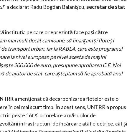
ul
” a declarat Radu Bogdan Balanișcu,
secretar de stat
că instituția pe care o reprezintă face pași către
am mai mult decât camioane, să finanțam și flote și
i de transport urban, iar la RABLA, care este programul
mare la nivel european pe nivel acesta de mașini
pășește 200.000 de euro, presupune aprobarea C.E. Noi
 de ajutor de stat, care așteptam să fie aprobată anul
 UNTRR
a menționat că decarbonizarea flotelor este o
dere în cel mai scurt timp. În acest sens, UNTRR a propus
ctric peste 16t și o corelare a măsurilor de
oltării infrastructurii de încărcare atât electrice, cât și
iun
ii
Național
e
a Transportatorilor Rutieri din România