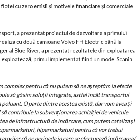
lotei cu zero emisii și motivele financiare și comerciale
port, a prezentat proiectul de dezvoltare a primului
a realiza cu două camioane Volvo FH Electric până la
ger al Blue River, a prezentat rezultatele din exploatarea
e exploatează, primul implementat fiind un model Scania
tem complex pentru că nu putem să ne așteptăm la efecte
ie să găsim soluții integrate, astfel încât transportul
n poluant. O parte dintre acestea există, dar vom avea și
ul să contribuie la subvenționarea achiziției de vehicule
rtea de infrastructură de încărcare, cum putem cataliza și
 supermarketuri, hipermarketuri pentru că vor trebui
tatorilor că pe perioada in care se efectuează încărcarea/