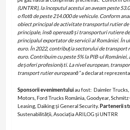
(UNTRR), la începutul acestui an aveam peste 53.0
o flotă de peste 214.000 de vehicule. Conform anal
obiect principal de activitate transportul rutier de 
principale, însă operează și transporturi rutiere d
principalul exportator de servicii al României. În u
euro. În 2022, contribuția sectorului de transport ru
euro. Contribuim cu peste 5% la PIB-ul României,
de șoferi profesioniști. La nivel european, transpor
transport rutier europeană”
a declarat reprezent
Sponsorii evenimentului
au fost: Daimler Trucks,
Motors, Ford Trucks România, Goodyear, Schmitz 
Leasing, Daiking și General Security.
Partenerii st
Sustenabilității, Asociația ARILOG și UNTRR