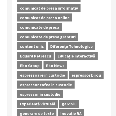
comunicat de presa informativ
comunicat de presa online
comunicate de presa
comunicate de presa granturi
content unic
Diferențe Tehnologice
Eduard Petrescu
Educație interactivă
Eko Group
Eko News
espressoare in custodie
espressor birou
espressor cafea in custodie
espressor in custodie
Experiență Virtuală
gard viu
generare de texte
Inovație RA