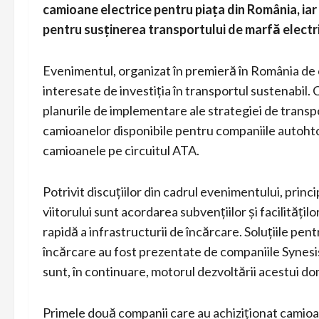
camioane electrice pentru piața din România, iar
pentru susținerea transportului de marfă electri
Evenimentul, organizat în premieră în România de 
interesate de investiția în transportul sustenabil. 
planurile de implementare ale strategiei de transp
camioanelor disponibile pentru companiile autohton
camioanele pe circuitul ATA.
Potrivit discuțiilor din cadrul evenimentului, princi
viitorului sunt acordarea subvențiilor și facilitățilo
rapidă a infrastructurii de încărcare. Soluțiile pen
încărcare au fost prezentate de companiile Synesis 
sunt, în continuare, motorul dezvoltării acestui d
Primele două companii care au achiziționat camioa