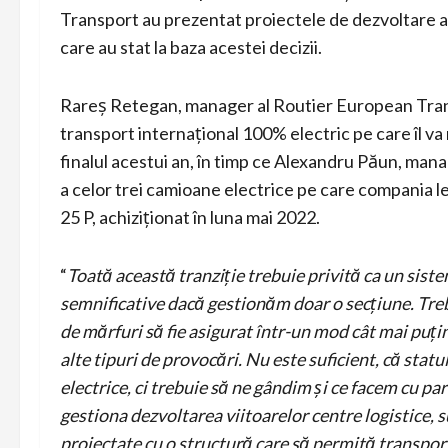
Transport au prezentat proiectele de dezvoltare a f
care au stat la baza acestei decizii.
Rareș Retegan, manager al Routier European Trans
transport internațional 100% electric pe care îl v
finalul acestui an, în timp ce Alexandru Păun, mana
a celor trei camioane electrice pe care compania l
25 P, achiziționat în luna mai 2022.
“
Toată această tranziție trebuie privită ca un sis
semnificative dacă gestionăm doar o secțiune. Trebu
de mărfuri să fie asigurat într-un mod cât mai puți
alte tipuri de provocări. Nu este suficient, că stat
electrice, ci trebuie să ne gândim și ce facem cu pa
gestiona dezvoltarea viitoarelor centre logistice,
proiectate cu o structură care să permită transpor