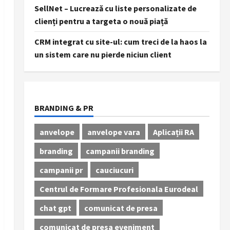
SellNet – Lucrează cu liste personalizate de
clienți pentru a targeta o nouă piață
CRM integrat cu site-ul: cum treci de la haos la
un sistem care nu pierde niciun client
BRANDING & PR
anvelope
anvelope vara
Aplicații RA
branding
campanii branding
campanii pr
cauciucuri
Centrul de Formare Profesionala Eurodeal
chat gpt
comunicat de presa
comunicat de presa eveniment