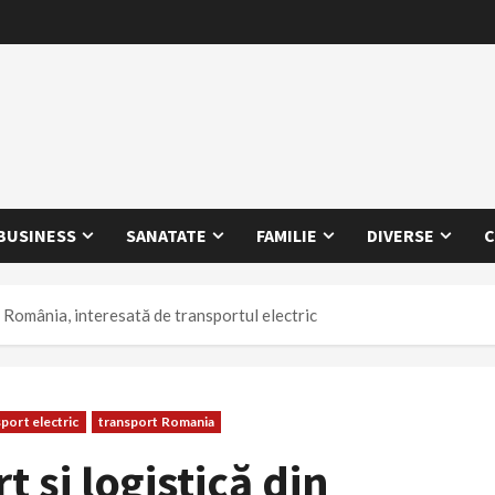
BUSINESS
SANATATE
FAMILIE
DIVERSE
C
n România, interesată de transportul electric
port electric
transport Romania
 și logistică din