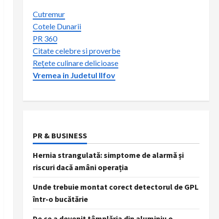
Cutremur
Cotele Dunarii
PR 360
Citate celebre si proverbe
Rețete culinare delicioase
Vremea in Judetul Ilfov
PR & BUSINESS
Hernia strangulată: simptome de alarmă și
riscuri dacă amâni operația
Unde trebuie montat corect detectorul de GPL
într-o bucătărie
De ce a devenit tâmplăria din aluminiu o