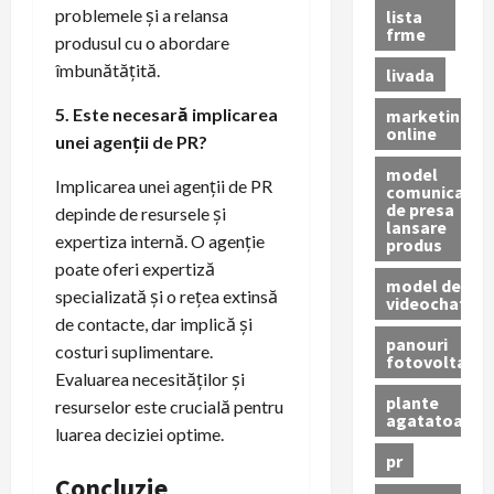
problemele și a relansa
lista
frme
produsul cu o abordare
îmbunătățită.
livada
5. Este necesară implicarea
marketing
online
unei agenții de PR?
model
Implicarea unei agenții de PR
comunicat
de presa
depinde de resursele și
lansare
expertiza internă. O agenție
produs
poate oferi expertiză
model de
specializată și o rețea extinsă
videochat
de contacte, dar implică și
panouri
costuri suplimentare.
fotovoltaice
Evaluarea necesităților și
plante
resurselor este crucială pentru
agatatoare
luarea deciziei optime.
pr
Concluzie