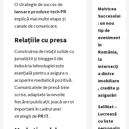
O strategie de succes de
Matricea
lansare produse tech PR
Succesului
implică mai multe etape și
: un nou
canale de comunicare.
tip de
eveniment
Relațiile cu presa
în
Construirea de relații solide cu
România,
jurnaliștii și bloggerii din
la
industria tehnologiei este
intersecți
esențială pentru a asigura o
a dintre
acoperire mediatică pozitivă.
imobiliare
Comunicatele de presă bine
, credite și
scrise, adaptate la nevoile
asigurări
fiecărei publicații, joacă un rol
SellNet –
important în cadrul unei
Lucrează
strategii de
PR IT
.
cu liste
personaliz