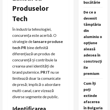
bucătărie
Produselor
De ce a
Tech
devenit
tâmplăria
În industria tehnologiei,
din
concurența este acerbă. O
aluminiu o
strategie de
lansare produse
opțiune
tech PR
bine definită
aleasă
diferențiază un produs de
adesea în
concurență și contribuie la
construcți
crearea unei identități de
ile
brand puternice.
PR IT
nu se
premium
limitează doar la comunicate
Cum îți
de presă; implică o abordare
poți
multi-canal, care vizează
extinde
diverse segmente de public.
afacerea
Identificarea
în Bulgaria