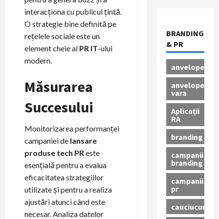
interacționa cu publicul țintă.
O strategie bine definită pe
BRANDING
rețelele sociale este un
& PR
element cheie al
PR IT
-ului
modern.
anvelope
Măsurarea
anvelope
vara
Succesului
Aplicații
RA
Monitorizarea performanței
branding
campaniei de
lansare
produse tech PR
este
campanii
branding
esențială pentru a evalua
eficacitatea strategiilor
campanii
pr
utilizate și pentru a realiza
ajustări atunci când este
cauciucuri
necesar. Analiza datelor