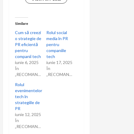
Similare
Cum să creezi
Rolul social
o strategie de
media în PR
PR eficientă
pentru
pentru
companiile
companii tech
tech
iunie 6, 2025
iunie 17, 2025
În
În
„RECOMANDARI”
„RECOMANDARI”
Rolul
evenimentelor
tech în
strategiile de
PR
iunie 12, 2025
În
„RECOMANDARI”