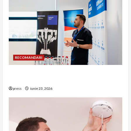
RECOMANDARI
Hernia strangulată: simptome de alarmă și
riscuri dacă amâni operația
press
iunie 23, 2026