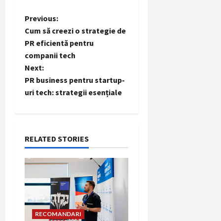
P
Previous:
Cum să creezi o strategie de
o
PR eficientă pentru
companii tech
s
Next:
t
PR business pentru startup-
uri tech: strategii esențiale
n
a
RELATED STORIES
v
i
g
a
RECOMANDARI