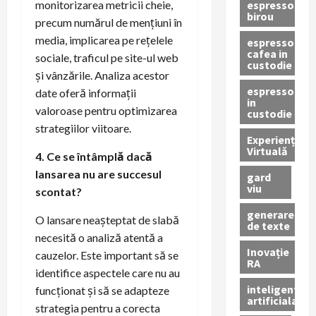
espressor
monitorizarea metricii cheie,
birou
precum numărul de mențiuni în
media, implicarea pe rețelele
espressor
cafea in
sociale, traficul pe site-ul web
custodie
și vânzările. Analiza acestor
espressor
date oferă informații
in
valoroase pentru optimizarea
custodie
strategiilor viitoare.
Experiență
Virtuală
4. Ce se întâmplă dacă
lansarea nu are succesul
gard
viu
scontat?
generare
O lansare neașteptat de slabă
de texte
necesită o analiză atentă a
Inovație
cauzelor. Este important să se
RA
identifice aspectele care nu au
inteligenta
funcționat și să se adapteze
artificiala
strategia pentru a corecta