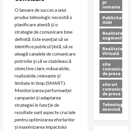
pr
romania
O lansare de succes a unui
produs tehnologic necesită o
Publicitate
OOH
planificare atentă și o
strategie de comunicare bine
Realitatea
augmentată
definită. Este esențial să se
identifice publicul țintă, să se
Realitatea
Virtuală
aleagă canalele de comunicare
potrivite și să se stabilească
site
obiective clare, măsurabile,
comunicate
de presa
realizabile, relevante și
limitate în timp (SMART).
site uri
comunicate
Monitorizarea performanței
de presa
campaniei și adaptarea
Tehnologie
strategiei în funcție de
imersivă
rezultate sunt aspecte cruciale
pentru optimizarea eforturilor
și maximizarea impactului