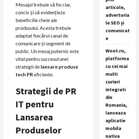
Mesajul trebuie să fie clar,
articole,
concis și să evidențieze
advertoria
beneficiile cheie ale
le SEO și
produsului. Acesta trebuie
comunicat
adaptat fiecărui canal de
e
comunicare și segment de
Woot.ro,
public. Un mesaj puternic este
platforma
vital pentru succesul unei
cu cei mai
strategii de
lansare produse
multi
tech PR
eficiente.
curieri
Strategii de PR
integrati
din
IT pentru
Romania,
lanseaza
Lansarea
aplicatie
Produselor
mobila
nativa