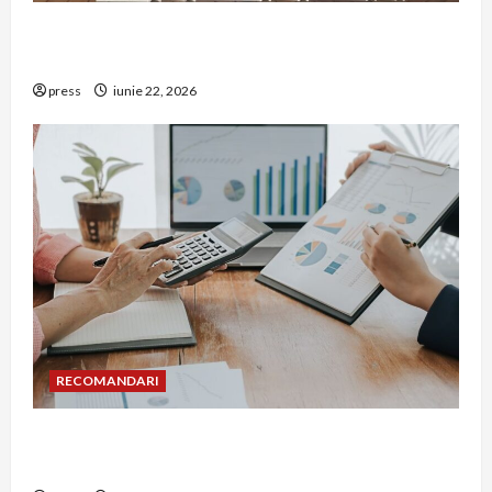
De ce a devenit tâmplăria din aluminiu o
opțiune aleasă adesea în construcțiile premium
press
iunie 22, 2026
RECOMANDARI
Cum îți poți extinde afacerea în Bulgaria fără să
renunți la firma din România