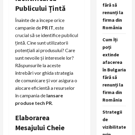
fără să
Publicului Țintă
renunți la
firma din
Înainte de a începe orice
România
campanie de
PR IT
, este
crucial să se identifice publicul
Cum îți
țintă. Cine sunt utilizatorii
poți
potențiali ai produsului? Care
extinde
sunt nevoile și interesele lor?
afacerea
Răspunsurile la aceste
în Bulgaria
întrebări vor ghida strategia
fără să
de comunicare și vor asigura o
renunți la
alocare eficientă a resurselor
firma din
în campania de
lansare
România
produse tech PR
.
Strategii
Elaborarea
de
Mesajului Cheie
vizibilitate
prin