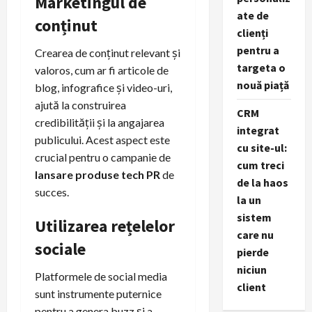
Marketingul de
ate de
conținut
clienți
pentru a
Crearea de conținut relevant și
targeta o
valoros, cum ar fi articole de
nouă piață
blog, infografice și video-uri,
ajută la construirea
CRM
credibilității și la angajarea
integrat
publicului. Acest aspect este
cu site-ul:
crucial pentru o campanie de
cum treci
lansare produse tech PR
de
de la haos
succes.
la un
sistem
Utilizarea rețelelor
care nu
sociale
pierde
niciun
Platformele de social media
client
sunt instrumente puternice
pentru a genera buzz și a