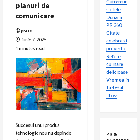
Cutremur
planuri de
Cotele
comunicare
Dunarii
PR 360
press
Citate
iunie 7, 2025
celebre si
proverbe
4 minutes read
Rețete
culinare
delicioase
Vremea in
Judetul
Ilfov
Succesul unui produs
tehnologic nou nu depinde
PR &