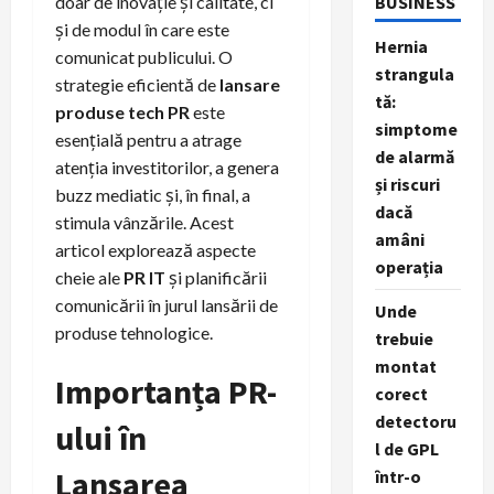
doar de inovație și calitate, ci
BUSINESS
și de modul în care este
Hernia
comunicat publicului. O
strangula
strategie eficientă de
lansare
tă:
produse tech PR
este
simptome
esențială pentru a atrage
de alarmă
atenția investitorilor, a genera
și riscuri
buzz mediatic și, în final, a
dacă
stimula vânzările. Acest
amâni
articol explorează aspecte
operația
cheie ale
PR IT
și planificării
comunicării în jurul lansării de
Unde
produse tehnologice.
trebuie
montat
Importanța PR-
corect
detectoru
ului în
l de GPL
Lansarea
într-o