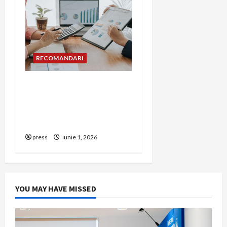
RECOMANDARI
Cum îți poți extinde
afacerea în Bulgaria fără
să renunți la firma din
România
press
iunie 1, 2026
YOU MAY HAVE MISSED