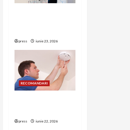
t
Hernia strangulată:
i
simptome de alarmă și
riscuri dacă amâni
o
operația
n
press
iunie 23, 2026
RECOMANDARI
Unde trebuie montat
corect detectorul de GPL
într-o bucătărie
press
iunie 22, 2026