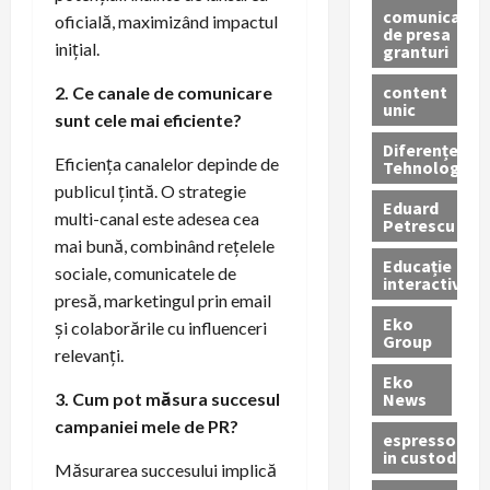
comunicate
oficială, maximizând impactul
de presa
inițial.
granturi
content
2. Ce canale de comunicare
unic
sunt cele mai eficiente?
Diferențe
Eficiența canalelor depinde de
Tehnologice
publicul țintă. O strategie
Eduard
multi-canal este adesea cea
Petrescu
mai bună, combinând rețelele
Educație
sociale, comunicatele de
interactivă
presă, marketingul prin email
Eko
și colaborările cu influenceri
Group
relevanți.
Eko
News
3. Cum pot măsura succesul
campaniei mele de PR?
espressoare
in custodie
Măsurarea succesului implică