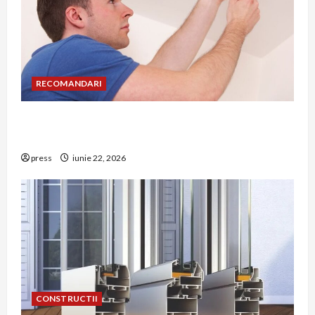
RECOMANDARI
Unde trebuie montat corect detectorul de GPL
într-o bucătărie
press
iunie 22, 2026
CONSTRUCTII