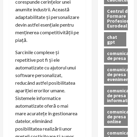
corespunde cerințelor unei
anumite industrii. Această
Centrul de
Formare
adaptabilitate și personalizare
Profesionala
devin astfel esențiale pentru
Eurodeal
menținerea competitivității pe
chat
piață.
gpt
Sarcinile complexe și
comunicat
de presa
repetitive pot fi și ele
automatizate cu ajutorul unui
comunicat
de presa
software personalizat,
eveniment
reducând astfel posibilitatea
comunicat
apariției erorilor umane.
de presa
Sistemele informatice
informativ
automatizate oferă o mai
comunicat
mare acuratețe în gestionarea
de presa
datelor, eliminând
online
posibilitatea realizării unor
comunicate
greșeli costisitoare și a unor