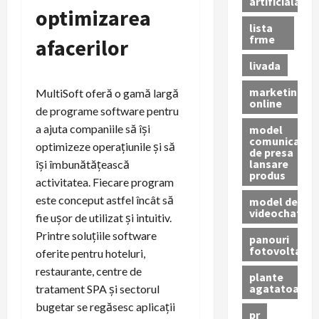
artificiala
optimizarea
lista
frme
afacerilor
livada
marketing
MultiSoft oferă o gamă largă
online
de programe software pentru
a ajuta companiile să își
model
comunicat
optimizeze operațiunile și să
de presa
lansare
își îmbunătățească
produs
activitatea. Fiecare program
este conceput astfel încât să
model de
videochat
fie ușor de utilizat și intuitiv.
Printre soluțiile software
panouri
fotovoltaice
oferite pentru hoteluri,
restaurante, centre de
plante
agatatoare
tratament SPA și sectorul
bugetar se regăsesc aplicații
pr