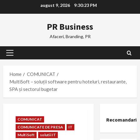
Skip
august 9, 2026
9:30:24 PM
to
content
PR Business
Afaceri, Branding, PR
Primary
Menu
Home
COMUNICAT
MultiSoft – soluții software pentru hoteluri, restaurante,
SPA și sectorul bugetar
Recomandari
COMUNICAT
COMUNICATE DE PRESA
IT
MultiSoft
solutii IT