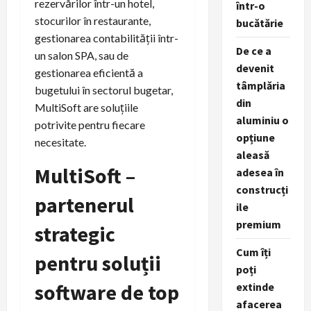
rezervărilor într-un hotel,
într-o
stocurilor în restaurante,
bucătărie
gestionarea contabilității într-
De ce a
un salon SPA, sau de
devenit
gestionarea eficientă a
tâmplăria
bugetului în sectorul bugetar,
din
MultiSoft are soluțiile
aluminiu o
potrivite pentru fiecare
opțiune
necesitate.
aleasă
MultiSoft –
adesea în
construcți
partenerul
ile
premium
strategic
Cum îți
pentru soluții
poți
software de top
extinde
afacerea