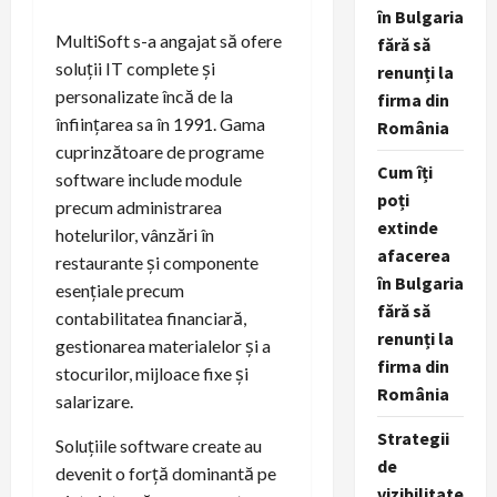
în Bulgaria
MultiSoft s-a angajat să ofere
fără să
soluții IT complete și
renunți la
personalizate încă de la
firma din
înființarea sa în 1991. Gama
România
cuprinzătoare de programe
Cum îți
software include module
poți
precum administrarea
extinde
hotelurilor, vânzări în
afacerea
restaurante și componente
în Bulgaria
esențiale precum
fără să
contabilitatea financiară,
renunți la
gestionarea materialelor și a
firma din
stocurilor, mijloace fixe și
România
salarizare.
Strategii
Soluțiile software create au
de
devenit o forță dominantă pe
vizibilitate