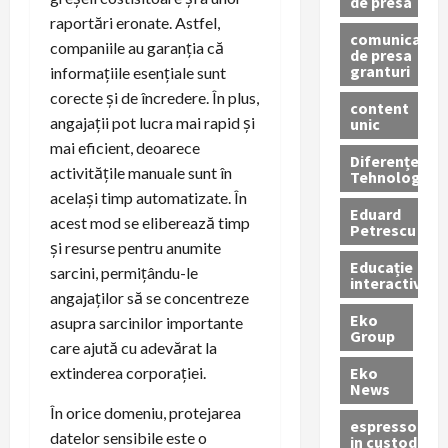
de presa
raportări eronate. Astfel,
comunicate
companiile au garanția că
de presa
granturi
informațiile esențiale sunt
corecte și de încredere. În plus,
content
angajații pot lucra mai rapid și
unic
mai eficient, deoarece
Diferențe
activitățile manuale sunt în
Tehnologice
același timp automatizate. În
Eduard
acest mod se eliberează timp
Petrescu
și resurse pentru anumite
Educație
sarcini, permițându-le
interactivă
angajaților să se concentreze
Eko
asupra sarcinilor importante
Group
care ajută cu adevărat la
Eko
extinderea corporației.
News
În orice domeniu, protejarea
espressoare
datelor sensibile este o
in custodie