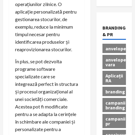
operațiunilor zilnice. O
aplicație personalizată pentru
gestionarea stocurilor, de
exemplu, reduce la minimum
BRANDING
timpul necesar pentru
& PR
identificarea produselor și
anvelope
reaprovizionarea stocurilor.
anvelope
În plus, se pot dezvolta
vara
programe software
Aplicații
specializate care se
RA
integrează perfect în structura
branding
și procesul organizațional al
unei societăți comerciale.
campanii
Acestea pot fi modificate
branding
pentru a se adapta la cerințele
campanii
în schimbare ale companiei și
pr
personalizate pentru a
cauciucuri