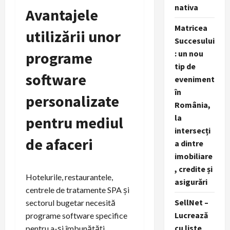
nativa
Avantajele
Matricea
utilizării unor
Succesului
programe
: un nou
tip de
software
eveniment
în
personalizate
România,
la
pentru mediul
intersecți
de afaceri
a dintre
imobiliare
, credite și
Hotelurile, restaurantele,
asigurări
centrele de tratamente SPA și
SellNet –
sectorul bugetar necesită
Lucrează
programe software specifice
cu liste
pentru a-și îmbunătăți