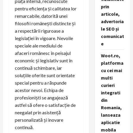
piața internă, recunoscute
prin
pentru eficiența și calitatea lor
articole,
remarcabile, datorită unei
advertoria
filosofii românești distincte și
le SEO și
a respectării riguroase a
comunicat
legislației în vigoare. Nevoile
e
speciale ale mediului de
afaceri românesc în peisajul
Woot.ro,
economic și legislativ sunt în
platforma
continuă schimbare, iar
cu cei mai
soluțiile oferite sunt orientate
multi
special pentru a răspunde
curieri
acestor nevoi. Echipa de
integrati
profesioniști se angajează
din
astfel să ofere o satisfacție de
Romania,
neegalat prin asistență
lanseaza
personalizată și inovare
aplicatie
continuă.
mobila