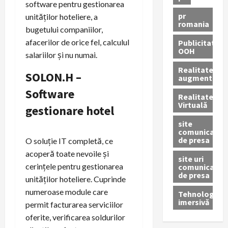
software pentru gestionarea
pr
unităților hoteliere, a
romania
bugetului companiilor,
afacerilor de orice fel, calculul
Publicitate
OOH
salariilor și nu numai.
Realitatea
SOLON.H –
augmentată
Software
Realitatea
Virtuală
gestionare hotel
site
comunicate
de presa
O soluție IT completă, ce
acoperă toate nevoile și
site uri
cerințele pentru gestionarea
comunicate
de presa
unităților hoteliere. Cuprinde
numeroase module care
Tehnologie
imersivă
permit facturarea serviciilor
oferite, verificarea soldurilor