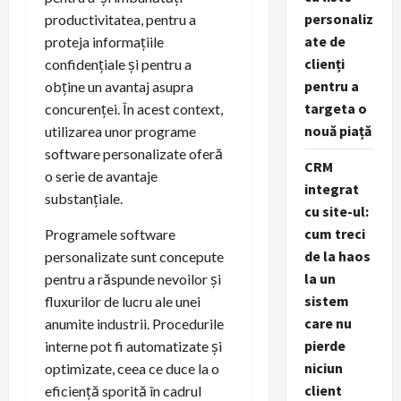
personaliz
productivitatea, pentru a
ate de
proteja informațiile
clienți
confidențiale și pentru a
pentru a
obține un avantaj asupra
targeta o
concurenței. În acest context,
nouă piață
utilizarea unor programe
software personalizate oferă
CRM
o serie de avantaje
integrat
substanțiale.
cu site-ul:
cum treci
Programele software
de la haos
personalizate sunt concepute
la un
pentru a răspunde nevoilor și
sistem
fluxurilor de lucru ale unei
care nu
anumite industrii. Procedurile
pierde
interne pot fi automatizate și
niciun
optimizate, ceea ce duce la o
client
eficiență sporită în cadrul