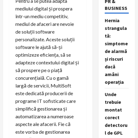
Pentru a se putea adapta
PR &
BUSINESS
mediului digital și prospera
într-un mediu competitiv,
Hernia
mediul de afaceri are nevoie
strangula
de soluții software
tă:
personalizate. Aceste soluții
simptome
software le ajută să-și
de alarmă
optimizeze eficiența, să se
și riscuri
adapteze contextului digital și
dacă
să prospere pe o piață
amâni
concurențială. Cu o gamă
operația
largă de servicii, MultiSoft
este dedicată producerii de
Unde
programe IT sofisticate care
trebuie
simplifică gestionarea și
montat
automatizarea a numeroase
corect
aspecte ale afacerii. Fie că
detectoru
este vorba de gestionarea
l de GPL