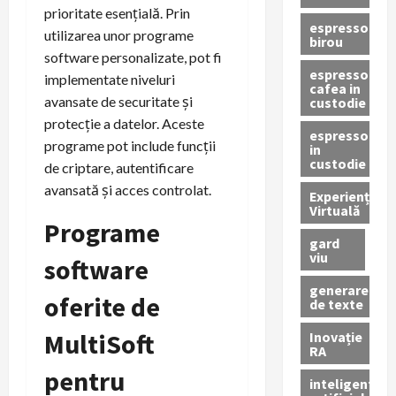
prioritate esențială. Prin
espressor
utilizarea unor programe
birou
software personalizate, pot fi
espressor
implementate niveluri
cafea in
avansate de securitate și
custodie
protecție a datelor. Aceste
espressor
programe pot include funcții
in
custodie
de criptare, autentificare
avansată și acces controlat.
Experiență
Virtuală
Programe
gard
viu
software
generare
oferite de
de texte
MultiSoft
Inovație
RA
pentru
inteligenta