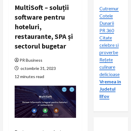
MultiSoft – soluții
Cutremur
software pentru
Cotele
Dunarii
hoteluri,
PR 360
restaurante, SPA și
Citate
sectorul bugetar
celebre si
proverbe
Rețete
PR Business
culinare
octombrie 31, 2023
delicioase
12 minutes read
Vremea in
Judetul
Ilfov