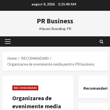
Skip
august 8, 2026
2:25:48 AM
to
content
PR Business
Afaceri, Branding, PR
Primary
Menu
Home
RECOMANDARI
Organizarea de evenimente media pentru PR business
Recomandari
RECOMANDARI
Organizarea de
evenimente media