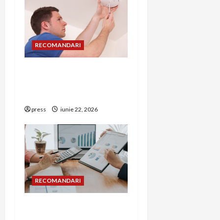
RECOMANDARI
Unde trebuie montat
corect detectorul de GPL
într-o bucătărie
press
iunie 22, 2026
RECOMANDARI
Cum îți poți extinde
afacerea în Bulgaria fără