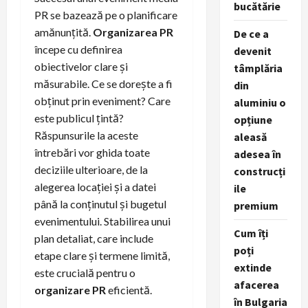
bucătărie
PR se bazează pe o planificare
amănunțită.
Organizarea PR
De ce a
începe cu definirea
devenit
obiectivelor clare și
tâmplăria
măsurabile. Ce se dorește a fi
din
obținut prin eveniment? Care
aluminiu o
este publicul țintă?
opțiune
Răspunsurile la aceste
aleasă
întrebări vor ghida toate
adesea în
deciziile ulterioare, de la
construcți
alegerea locației și a datei
ile
până la conținutul și bugetul
premium
evenimentului. Stabilirea unui
Cum îți
plan detaliat, care include
poți
etape clare și termene limită,
extinde
este crucială pentru o
afacerea
organizare PR
eficientă.
în Bulgaria