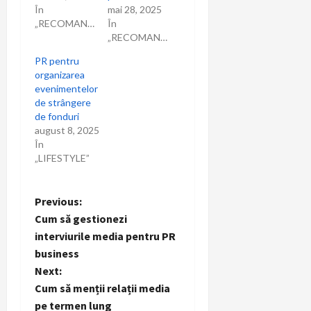
În
mai 28, 2025
„RECOMANDARI”
În
„RECOMANDARI”
PR pentru
organizarea
evenimentelor
de strângere
de fonduri
august 8, 2025
În
„LIFESTYLE”
P
Previous:
Cum să gestionezi
o
interviurile media pentru PR
business
s
Next:
t
Cum să menții relații media
pe termen lung