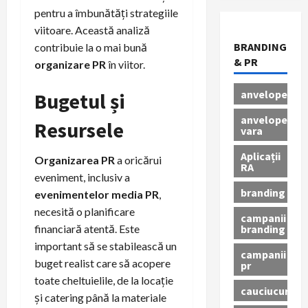
pentru a îmbunătăți strategiile
viitoare. Această analiză
BRANDING
contribuie la o mai bună
& PR
organizare PR
în viitor.
anvelope
Bugetul și
anvelope
Resursele
vara
Aplicații
Organizarea PR
a oricărui
RA
eveniment, inclusiv a
branding
evenimentelor media PR
,
necesită o planificare
campanii
branding
financiară atentă. Este
important să se stabilească un
campanii
buget realist care să acopere
pr
toate cheltuielile, de la locație
cauciucuri
și catering până la materiale