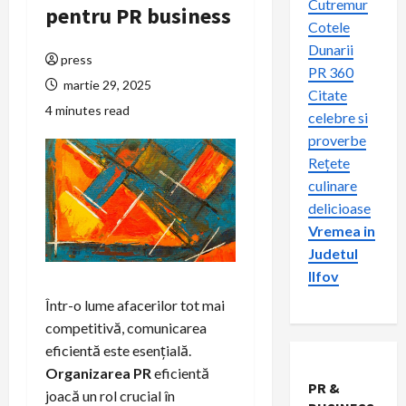
Cutremur
pentru PR business
Cotele
Dunarii
press
PR 360
martie 29, 2025
Citate
4 minutes read
celebre si
proverbe
Rețete
culinare
delicioase
Vremea in
Judetul
Ilfov
Într-o lume afacerilor tot mai
competitivă, comunicarea
eficientă este esențială.
Organizarea PR
eficientă
PR &
joacă un rol crucial în