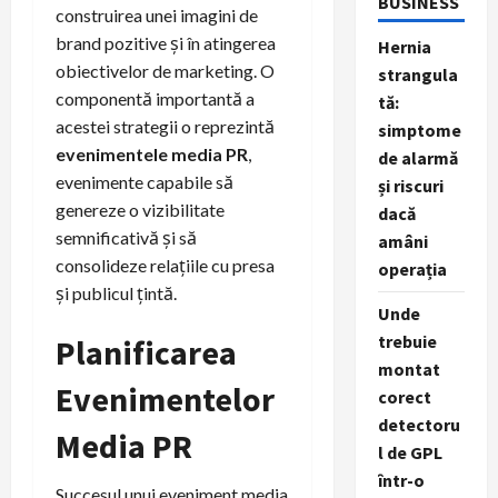
BUSINESS
construirea unei imagini de
brand pozitive și în atingerea
Hernia
obiectivelor de marketing. O
strangula
componentă importantă a
tă:
acestei strategii o reprezintă
simptome
evenimentele media PR
,
de alarmă
evenimente capabile să
și riscuri
genereze o vizibilitate
dacă
semnificativă și să
amâni
consolideze relațiile cu presa
operația
și publicul țintă.
Unde
trebuie
Planificarea
montat
Evenimentelor
corect
detectoru
Media PR
l de GPL
într-o
Succesul unui eveniment media