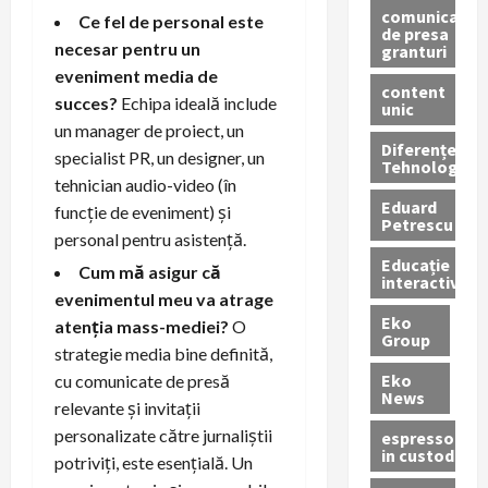
comunicate
Ce fel de personal este
de presa
necesar pentru un
granturi
eveniment media de
content
succes?
Echipa ideală include
unic
un manager de proiect, un
Diferențe
specialist PR, un designer, un
Tehnologice
tehnician audio-video (în
Eduard
funcție de eveniment) și
Petrescu
personal pentru asistență.
Educație
Cum mă asigur că
interactivă
evenimentul meu va atrage
Eko
atenția mass-mediei?
O
Group
strategie media bine definită,
Eko
cu comunicate de presă
News
relevante și invitații
personalizate către jurnaliștii
espressoare
in custodie
potriviți, este esențială. Un