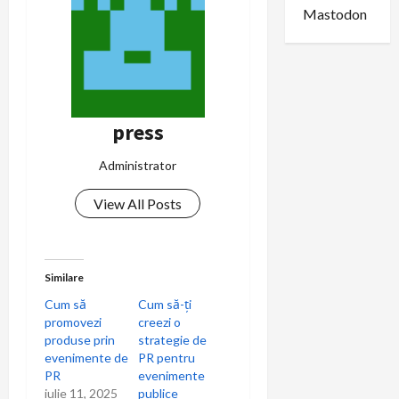
Mastodon
press
Administrator
View All Posts
Similare
Cum să
Cum să-ți
promovezi
creezi o
produse prin
strategie de
evenimente de
PR pentru
PR
evenimente
iulie 11, 2025
publice