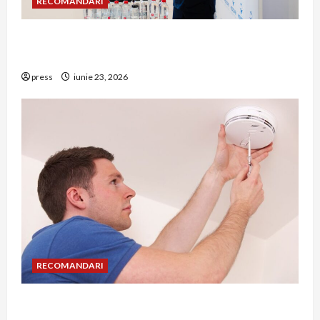
RECOMANDARI
Hernia strangulată: simptome de alarmă și
riscuri dacă amâni operația
press
iunie 23, 2026
RECOMANDARI
Unde trebuie montat corect detectorul de GPL