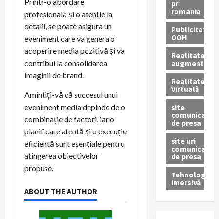
Printr-o abordare
pr
romania
profesională și o atenție la
detalii, se poate asigura un
Publicitate
OOH
eveniment care va genera o
acoperire media pozitivă și va
Realitatea
augmentată
contribui la consolidarea
imaginii de brand.
Realitatea
Virtuală
Amintiți-vă că succesul unui
site
eveniment media depinde de o
comunicate
combinație de factori, iar o
de presa
planificare atentă și o execuție
site uri
eficientă sunt esențiale pentru
comunicate
atingerea obiectivelor
de presa
propuse.
Tehnologie
imersivă
ABOUT THE AUTHOR