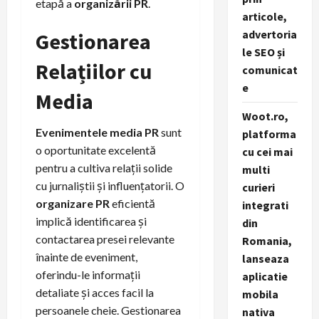
etapă a
organizării PR
.
articole,
advertoria
Gestionarea
le SEO și
Relațiilor cu
comunicat
e
Media
Woot.ro,
Evenimentele media PR
sunt
platforma
o oportunitate excelentă
cu cei mai
pentru a cultiva relații solide
multi
cu jurnaliștii și influențatorii. O
curieri
organizare PR
eficientă
integrati
implică identificarea și
din
contactarea presei relevante
Romania,
înainte de eveniment,
lanseaza
oferindu-le informații
aplicatie
detaliate și acces facil la
mobila
persoanele cheie. Gestionarea
nativa