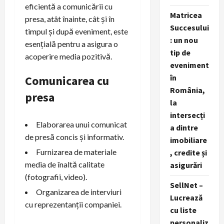
eficientă a comunicării cu
Matricea
presa, atât înainte, cât și în
Succesului
timpul și după eveniment, este
: un nou
esențială pentru a asigura o
tip de
acoperire media pozitivă.
eveniment
în
Comunicarea cu
România,
presa
la
intersecți
Elaborarea unui comunicat
a dintre
de presă concis și informativ.
imobiliare
Furnizarea de materiale
, credite și
media de înaltă calitate
asigurări
(fotografii, video).
SellNet –
Organizarea de interviuri
Lucrează
cu reprezentanții companiei.
cu liste
personaliz