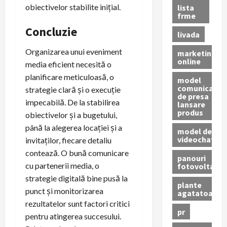
obiectivelor stabilite inițial.
lista
frme
Concluzie
livada
Organizarea unui eveniment
marketing
online
media eficient necesită o
planificare meticuloasă, o
model
comunicat
strategie clară și o execuție
de presa
impecabilă. De la stabilirea
lansare
produs
obiectivelor și a bugetului,
până la alegerea locației și a
model de
videochat
invitaților, fiecare detaliu
contează. O bună comunicare
panouri
cu partenerii media, o
fotovoltaice
strategie digitală bine pusă la
plante
punct și monitorizarea
agatatoare
rezultatelor sunt factori critici
pr
pentru atingerea succesului.