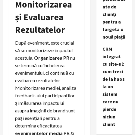
Monitorizarea
ate de
și Evaluarea
clienți
pentru a
Rezultatelor
targeta o
nouă piață
După eveniment, este crucial
CRM
să se monitorizeze impactul
integrat
acestuia.
Organizarea PR
nu
cu site-ul:
se termină cu încheierea
cum treci
evenimentului, ci continuă cu
de la haos
evaluarea rezultatelor.
la un
Monitorizarea mediei, analiza
sistem
feedback-ului participanților
care nu
și măsurarea impactului
pierde
asupra imaginii de brand sunt
niciun
pași esențiali pentru a
client
determina eficacitatea
evenimentelor media PR
și