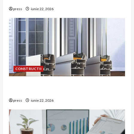
într-o bucătărie
press
iunie 22, 2026
CONSTRUCTII
De ce a devenit tâmplăria din aluminiu o
opțiune aleasă adesea în construcțiile premium
press
iunie 22, 2026