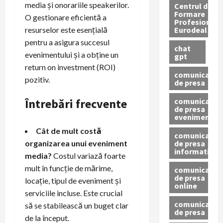
media și onorariile speakerilor.
Centrul de
Formare
O gestionare eficientă a
Profesionala
Eurodeal
resurselor este esențială
pentru a asigura succesul
chat
evenimentului și a obține un
gpt
return on investment (ROI)
comunicat
pozitiv.
de presa
comunicat
Întrebări frecvente
de presa
eveniment
Cât de mult costă
comunicat
de presa
organizarea unui eveniment
informativ
media?
Costul variază foarte
mult în funcție de mărime,
comunicat
de presa
locație, tipul de eveniment și
online
serviciile incluse. Este crucial
comunicate
să se stabilească un buget clar
de presa
de la început.