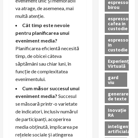
eveniment unic și memorabil
espressor
birou
va atrage, de asemenea, mai
multă atenție.
espressor
cafea in
Cât timp este nevoie
custodie
pentru planificarea unui
espressor
eveniment media?
in
Planificarea eficientă necesită
custodie
timp, de obicei câteva
Experiență
săptămâni sau chiar luni, în
Virtuală
funcție de complexitatea
gard
evenimentului.
viu
Cum măsor succesul unui
generare
eveniment media?
Succesul
de texte
se măsoară printr-o varietate
Inovație
de indicatori, inclusiv numărul
RA
de participanți, acoperirea
inteligenta
media obținută, implicarea pe
artificiala
rețelele sociale și atingerea