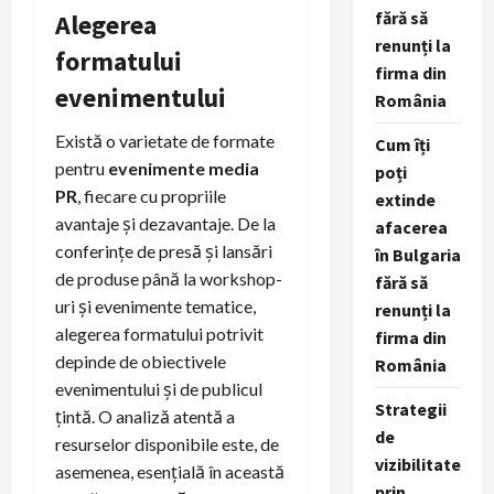
fără să
Alegerea
renunți la
formatului
firma din
evenimentului
România
Există o varietate de formate
Cum îți
pentru
evenimente media
poți
PR
, fiecare cu propriile
extinde
avantaje și dezavantaje. De la
afacerea
conferințe de presă și lansări
în Bulgaria
de produse până la workshop-
fără să
uri și evenimente tematice,
renunți la
alegerea formatului potrivit
firma din
depinde de obiectivele
România
evenimentului și de publicul
Strategii
țintă. O analiză atentă a
de
resurselor disponibile este, de
vizibilitate
asemenea, esențială în această
prin