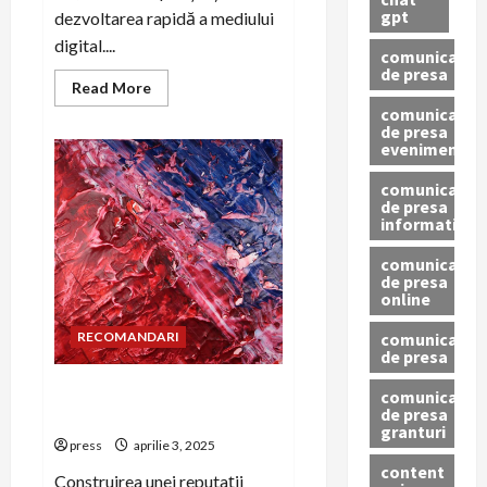
gpt
dezvoltarea rapidă a mediului
digital....
comunicat
de presa
Read
Read More
more
comunicat
about
de presa
Diferențele
eveniment
între
PR
tradițional
comunicat
și
de presa
PR
informativ
media
digitală
comunicat
de presa
online
comunicate
RECOMANDARI
de presa
Greșeli comune în relațiile
comunicate
de presa
media din PR business
granturi
press
aprilie 3, 2025
content
Construirea unei reputații