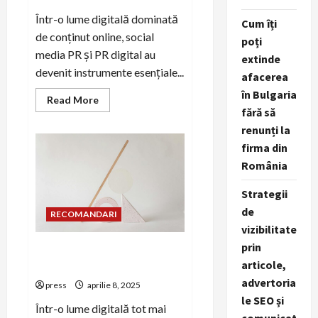
Într-o lume digitală dominată
Cum îți
de conținut online, social
poți
media PR și PR digital au
extinde
devenit instrumente esențiale...
afacerea
în Bulgaria
Read
Read More
more
fără să
about
Cum
renunți la
să
firma din
folosești
social
România
media
pentru
campanii
Strategii
de
PR
de
RECOMANDARI
business
vizibilitate
prin
Rolul SEO în succesul
articole,
campaniilor de PR digital
advertoria
press
aprilie 8, 2025
le SEO și
Într-o lume digitală tot mai