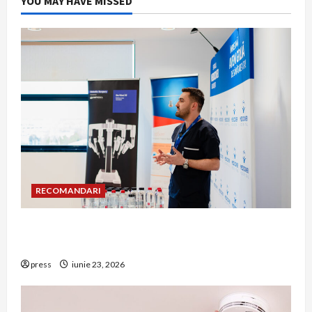
YOU MAY HAVE MISSED
RECOMANDARI
Hernia strangulată: simptome de alarmă și
riscuri dacă amâni operația
press
iunie 23, 2026