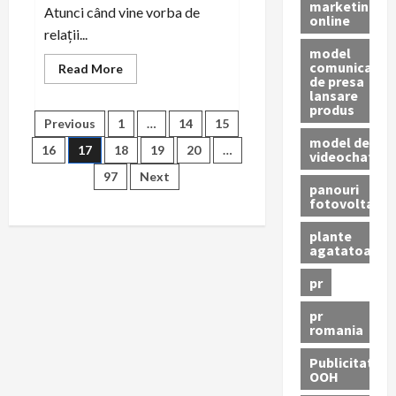
marketing
Atunci când vine vorba de
online
relații...
model
comunicat
Read
Read More
de presa
more
about
lansare
Cum
produs
să
Paginație
Previous
1
…
14
15
personalizezi
model de
comunicările
16
17
18
19
20
…
pentru
videochat
articole
fiecare
97
Next
platformă
panouri
media
fotovoltaice
plante
agatatoare
pr
pr
romania
Publicitate
OOH