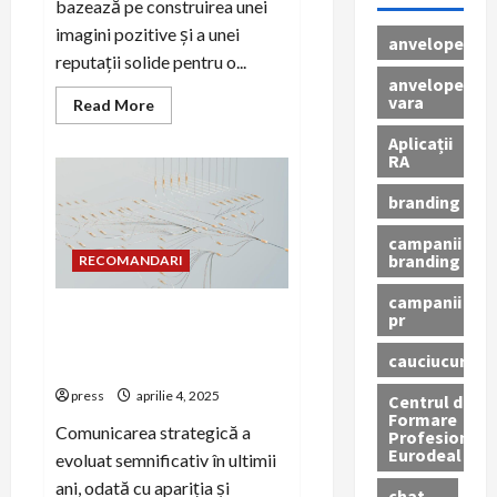
bazează pe construirea unei
imagini pozitive și a unei
anvelope
reputații solide pentru o...
anvelope
vara
Read
Read More
more
about
Aplicații
Cum
RA
să
colaborezi
cu
branding
bloguri
și
campanii
publicații
branding
de
RECOMANDARI
nișă
în
campanii
PR
Diferențele între PR
pr
business
tradițional și PR media
cauciucuri
digitală
press
aprilie 4, 2025
Centrul de
Formare
Comunicarea strategică a
Profesionala
Eurodeal
evoluat semnificativ în ultimii
ani, odată cu apariția și
chat