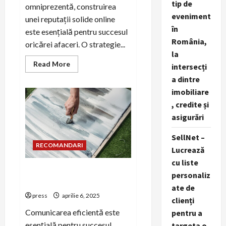
tip de
omniprezentă, construirea
eveniment
unei reputații solide online
în
este esențială pentru succesul
România,
oricărei afaceri. O strategie...
la
Read
Read More
intersecți
more
about
a dintre
Cum
imobiliare
să
construiești
, credite și
o
strategie
asigurări
de
PR
digital
SellNet –
pentru
RECOMANDARI
afacerea
Lucrează
ta
cu liste
Sub-nișa 1: PR business în
personaliz
era digitală
ate de
press
aprilie 6, 2025
clienți
Comunicarea eficientă este
pentru a
esențială pentru succesul
targeta o