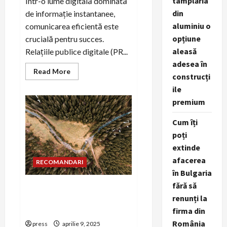
tâmplăria
Într-o lume digitală dominată
din
de informație instantanee,
aluminiu o
comunicarea eficientă este
opțiune
crucială pentru succes.
aleasă
Relațiile publice digitale (PR...
adesea în
Read
Read More
construcți
more
about
ile
Importanța
conținutului
premium
vizual
în
PR
Cum îți
digital
poți
extinde
afacerea
RECOMANDARI
în Bulgaria
fără să
Cum să folosești social
renunți la
media pentru campanii de
PR business
firma din
România
press
aprilie 9, 2025