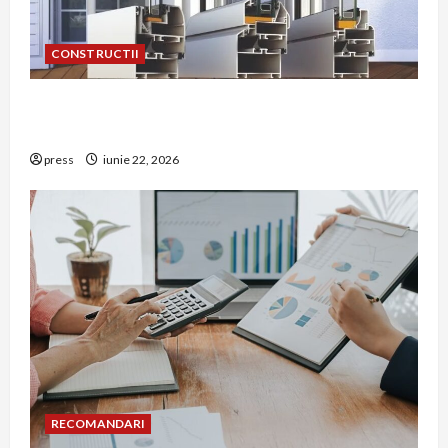
CONSTRUCTII
De ce a devenit tâmplăria din aluminiu o
opțiune aleasă adesea în construcțiile premium
press
iunie 22, 2026
RECOMANDARI