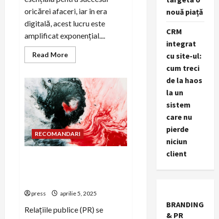
oricărei afaceri, iar în era
nouă piață
digitală, acest lucru este
CRM
amplificat exponențial....
integrat
Read
Read More
cu site-ul:
more
cum treci
about
Sub-
de la haos
nișa
1:
la un
PR
business
sistem
în
era
care nu
digitală
pierde
RECOMANDARI
niciun
client
Cum să colaborezi cu bloguri
și publicații de nișă în PR
business
press
aprilie 5, 2025
BRANDING
Relațiile publice (PR) se
& PR