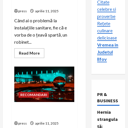
Citate
Bucuresti
celebre si
press
aprilie 11, 2025
proverbe
Când ai o problemă la
Rețete
instalațiile sanitare, fie că e
culinare
vorba de o țeavă spartă, un
delicioase
robinet...
Vremea in
Judetul
Read
Read More
more
Ilfov
about
5
motive
sa
alegi
un
instalator
profesionist
din
PR &
RECOMANDARI
Bucuresti
BUSINESS
Tehnici de PR digital pentru
Hernia
creșterea vizibilității online
strangula
press
aprilie 11, 2025
tă: