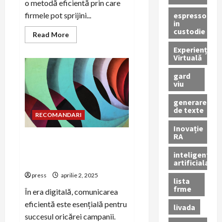
o metodă eficientă prin care
espressor
firmele pot sprijini...
in
custodie
Read
Read More
more
about
Experiență
Cum
Virtuală
pot
firmele
gard
să
ofere
viu
carduri
de
generare
bonuri
de texte
de
RECOMANDARI
masă
angajaților?
Inovație
RA
Cum să personalizezi
comunicările pentru fiecare
inteligenta
platformă media
artificiala
press
aprilie 2, 2025
lista
frme
În era digitală, comunicarea
eficientă este esențială pentru
livada
succesul oricărei campanii.