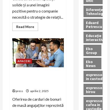
unic
solide și a unei imagini
Diferențe
pozitive pentru o companie
Tehnologice
necesită o strategie de relații...
Eduard
Petrescu
Read
Read More
more
about
Educație
Greșeli
interactivă
comune
în
relațiile
Eko
media
Group
din
PR
business
Eko
AFACERI
News
Cum pot firmele să ofere
espressoare
in custodie
carduri de bonuri de masă
angajaților?
espressor
birou
press
aprilie 2, 2025
Oferirea de carduri de bonuri
espressor
cafea in
de masă angajaților reprezintă
custodie