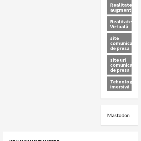
Realitatea
augmentată
Realitatea
Virtuală
site
comunicate
de presa
site uri
comunicate
de presa
Tehnologie
imersivă
Mastodon