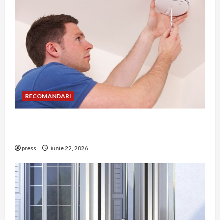
RECOMANDARI
Unde trebuie montat corect detectorul de GPL
într-o bucătărie
press
iunie 22, 2026