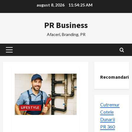
Skip
august 8, 2026
11:54:25 AM
to
content
PR Business
Afaceri, Branding, PR
Primary
Menu
Recomandari
Cutremur
LIFESTYLE
Cotele
Dunarii
5 motive sa alegi un
PR 360
instalator profesionist din