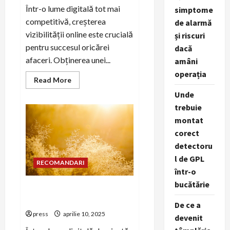
Într-o lume digitală tot mai
simptome
competitivă, creșterea
de alarmă
vizibilității online este crucială
și riscuri
pentru succesul oricărei
dacă
afaceri. Obținerea unei...
amâni
operația
Read
Read More
more
about
Unde
Tehnici
trebuie
de
PR
montat
digital
pentru
corect
creșterea
vizibilității
detectoru
online
l de GPL
RECOMANDARI
într-o
bucătărie
Importanța conținutului
vizual în PR digital
De ce a
press
aprilie 10, 2025
devenit