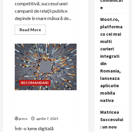
comunicat
competitivă, succesul unei
e
campanii de relații publice
depinde în mare măsură de...
Woot.ro,
platforma
Read
Read More
cu cei mai
more
about
multi
Rolul
SEO
curieri
în
succesul
integrati
campaniilor
de
din
PR
Romania,
digital
lanseaza
RECOMANDARI
aplicatie
mobila
Cum să construiești o
nativa
strategie de PR digital
pentru afacerea ta
Matricea
press
aprilie 7, 2025
Succesului
: un nou
Într-o lume digitală