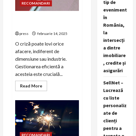
PR
tip de
RECOMANDARI
intern
eveniment
în
Ghid de comunicare internă
România,
pentru crize în PR business
la
press
februarie 14, 2025
intersecți
O criză poate lovi orice
a dintre
afacere, indiferent de
imobiliare
dimensiune sau industrie.
, credite și
Gestionarea eficientă a
asigurări
acesteia este crucială...
SellNet –
Read
Read More
Lucrează
more
about
cu liste
Ghid
de
personaliz
comunicare
internă
ate de
pentru
crize
clienți
în
pentru a
PR
business
RECOMANDARI
targeta o