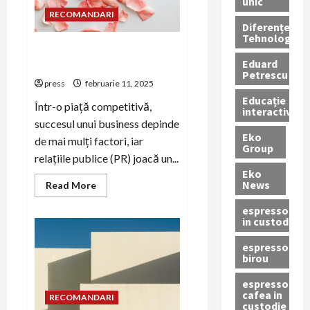
unic
Credeai
RECOMANDARI
că
Diferențe
ți-
Tehnologice
e
cunoscut
Rolul comunicării interne în
totul?
Eduard
succesul PR business
Petrescu
press
februarie 11, 2025
Educație
Într-o piață competitivă,
interactivă
succesul unui business depinde
Eko
de mai mulți factori, iar
Group
relațiile publice (PR) joacă un...
Eko
News
Read
Read More
more
about
espressoare
Rolul
in custodie
comunicării
interne
în
espressor
succesul
birou
PR
business
espressor
cafea in
RECOMANDARI
custodie