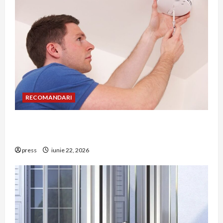
RECOMANDARI
Unde trebuie montat corect detectorul de GPL
într-o bucătărie
press
iunie 22, 2026