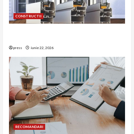
CONSTRUCTII
De ce a devenit tâmplăria din aluminiu o
opțiune aleasă adesea în construcțiile premium
press
iunie 22, 2026
RECOMANDARI