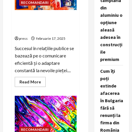
tâmplăria
RECOMANDARI
din
aluminiu o
Feedback-ul intern:
opțiune
instrument cheie în PR
aleasă
business
adesea în
press
februarie 17, 2025
construcți
Succesul în relațiile publice se
ile
bazează pe o comunicare
premium
eficientă și o adaptare
constantă la nevoile pieței....
Cum îți
poți
Read
Read More
extinde
more
about
afacerea
Feedback-
ul
în Bulgaria
intern:
instrument
fără să
cheie
în
renunți la
PR
firma din
business
România
RECOMANDARI