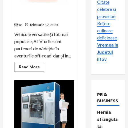
Citate
celebre si
Sfaturi utile pentru alegerea
proverbe
și înlocuirea bateriei de ATV
Rețete
sc
februarie 17, 2025
culinare
Vehicule versatile și tot mai
delicioase
populare, ATV-urile sunt
Vremea in
parteneri de nădejde în
Judetul
aventurile off-road, dar și în...
Ilfov
Read
Read More
more
about
Sfaturi
utile
pentru
alegerea
PR &
și
înlocuirea
BUSINESS
bateriei
de
ATV
Hernia
strangula
tă: