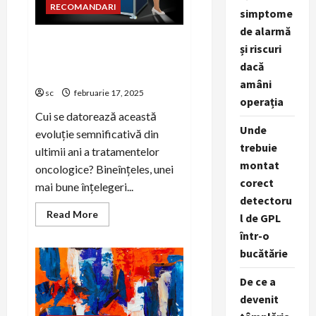
RECOMANDARI
simptome
de alarmă
Echipamente inovative
și riscuri
pentru dozarea automată a
dacă
citostaticelor
amâni
sc
februarie 17, 2025
operația
Cui se datorează această
Unde
evoluție semnificativă din
trebuie
ultimii ani a tratamentelor
montat
oncologice? Bineînțeles, unei
corect
mai bune înțelegeri...
detectoru
Read
Read More
l de GPL
more
about
într-o
Echipamente
bucătărie
inovative
pentru
dozarea
De ce a
automată
a
devenit
citostaticelor