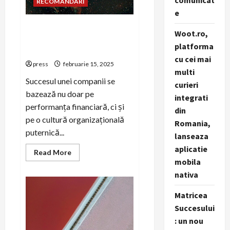
comunicat
RECOMANDARI
e
Cum să creezi o cultură
Woot.ro,
organizațională pozitivă prin
platforma
PR intern
cu cei mai
press
februarie 15, 2025
multi
Succesul unei companii se
curieri
bazează nu doar pe
integrati
performanța financiară, ci și
din
pe o cultură organizațională
Romania,
puternică...
lanseaza
aplicatie
Read
Read More
more
mobila
about
Cum
nativa
să
creezi
Matricea
o
cultură
Succesului
organizațională
pozitivă
: un nou
prin