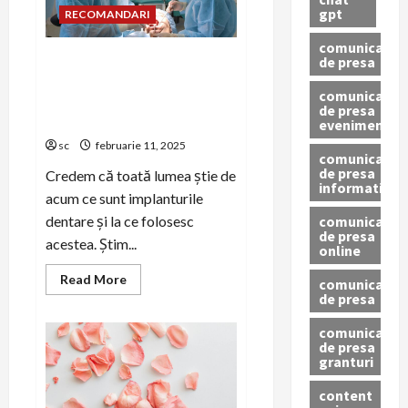
gpt
RECOMANDARI
comunicat
Află câteva informații de
de presa
știut despre implantul
comunicat
dentar. Credeai că ți-e
de presa
cunoscut totul?
eveniment
sc
februarie 11, 2025
comunicat
de presa
Credem că toată lumea știe de
informativ
acum ce sunt implanturile
comunicat
dentare și la ce folosesc
de presa
acestea. Știm...
online
Read
Read More
comunicate
more
de presa
about
Află
câteva
comunicate
informații
de presa
de
granturi
știut
despre
implantul
content
dentar.