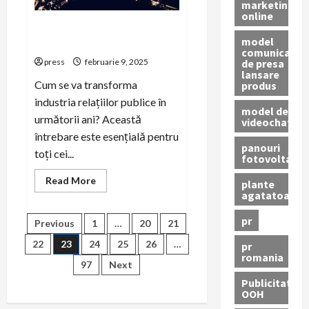
marketing
online
Predicții pentru viitorul PR
model
business în următorii 5 ani
comunicat
de presa
press
februarie 9, 2025
lansare
Cum se va transforma
produs
industria relațiilor publice în
model de
următorii ani? Această
videochat
întrebare este esențială pentru
panouri
toți cei...
fotovoltaice
Read
Read More
plante
more
agatatoare
about
Predicții
pentru
pr
Paginație
Previous
1
…
20
21
viitorul
PR
22
23
24
25
26
…
pr
business
articole
romania
în
97
Next
următorii
5
Publicitate
ani
OOH