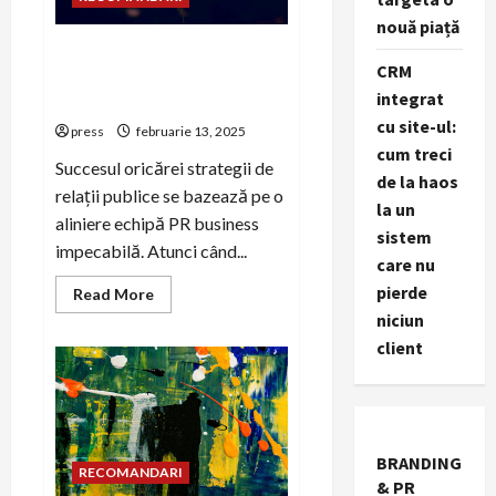
nouă piață
Cum să aliniezi echipa
CRM
internă la obiectivele de PR
integrat
business
cu site-ul:
press
februarie 13, 2025
cum treci
Succesul oricărei strategii de
de la haos
relații publice se bazează pe o
la un
aliniere echipă PR business
sistem
impecabilă. Atunci când...
care nu
pierde
Read
Read More
more
niciun
about
Cum
client
să
aliniezi
echipa
internă
la
obiectivele
de
BRANDING
PR
RECOMANDARI
business
& PR