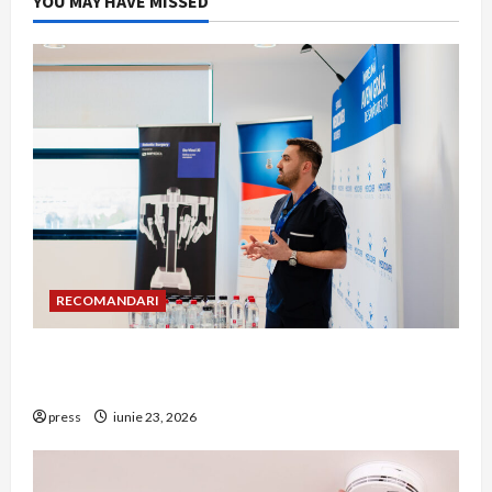
YOU MAY HAVE MISSED
RECOMANDARI
Hernia strangulată: simptome de alarmă și
riscuri dacă amâni operația
press
iunie 23, 2026