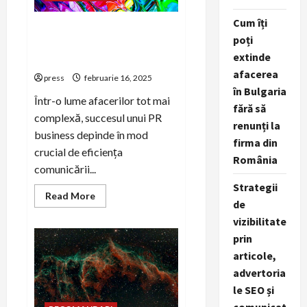
Cum îți
Rolul transparenței în
poți
comunicarea internă din PR
extinde
business
afacerea
press
februarie 16, 2025
în Bulgaria
Într-o lume afacerilor tot mai
fără să
complexă, succesul unui PR
renunți la
business depinde în mod
firma din
crucial de eficiența
România
comunicării...
Strategii
Read
Read More
de
more
about
vizibilitate
Rolul
transparenței
prin
în
comunicarea
articole,
internă
din
advertoria
PR
le SEO și
business