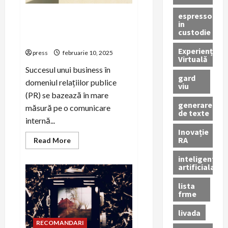
espressor
Cum să îmbunătățești
in
comunicarea internă în PR
custodie
business
Experiență
press
februarie 10, 2025
Virtuală
Succesul unui business în
gard
domeniul relațiilor publice
viu
(PR) se bazează în mare
generare
măsură pe o comunicare
de texte
internă...
Inovație
RA
Read
Read More
more
about
inteligenta
Cum
artificiala
să
îmbunătățești
comunicarea
lista
internă
frme
în
PR
business
livada
RECOMANDARI