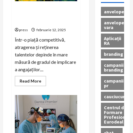
Strategii pentru implicarea
anvelope
angajaților prin comunicare
internă eficientă
anvelope
vara
press
februarie 12, 2025
Aplicații
Într-o piață competitivă,
RA
atragerea și reținerea
branding
talentelor depinde în mare
măsură de gradul de implicare
campanii
a angajaților....
branding
campanii
Read
Read More
more
pr
about
Strategii
cauciucuri
pentru
implicarea
angajaților
Centrul de
prin
Formare
comunicare
Profesionala
internă
Eurodeal
eficientă
chat