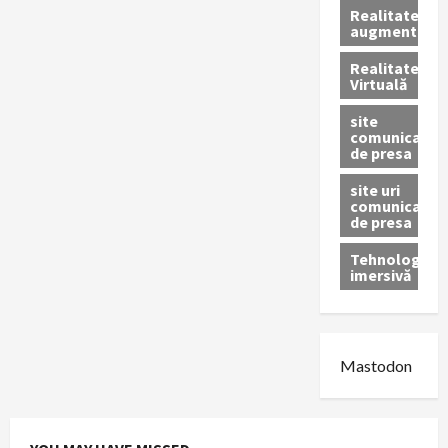
Realitatea
augmentată
Realitatea
Virtuală
site
comunicate
de presa
site uri
comunicate
de presa
Tehnologie
imersivă
Mastodon