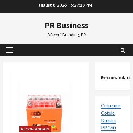
Skip
august 8, 2026
6:29:14 PM
to
content
PR Business
Afaceri, Branding, PR
Primary
Menu
Recomandari
Cutremur
Cotele
Dunarii
PR 360
RECOMANDARI