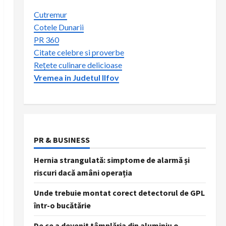
Cutremur
Cotele Dunarii
PR 360
Citate celebre si proverbe
Rețete culinare delicioase
Vremea in Judetul Ilfov
PR & BUSINESS
Hernia strangulată: simptome de alarmă și
riscuri dacă amâni operația
Unde trebuie montat corect detectorul de GPL
într-o bucătărie
De ce a devenit tâmplăria din aluminiu o