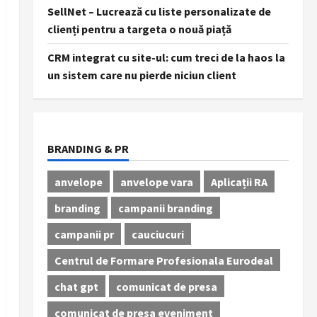
SellNet – Lucrează cu liste personalizate de
clienți pentru a targeta o nouă piață
CRM integrat cu site-ul: cum treci de la haos la
un sistem care nu pierde niciun client
BRANDING & PR
anvelope
anvelope vara
Aplicații RA
branding
campanii branding
campanii pr
cauciucuri
Centrul de Formare Profesionala Eurodeal
chat gpt
comunicat de presa
comunicat de presa eveniment