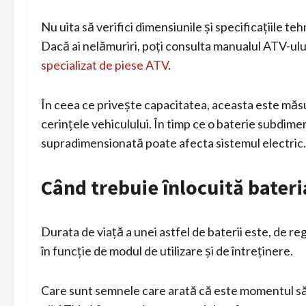
Nu uita să verifici dimensiunile și specificațiile t
Dacă ai nelămuriri, poți consulta manualul ATV-ului
specializat de piese ATV
.
În ceea ce privește capacitatea, aceasta este măsu
cerințele vehiculului. În timp ce o baterie subdim
supradimensionată poate afecta sistemul electric.
Când trebuie înlocuită bateri
Durata de viață a unei astfel de baterii este, de re
în funcție de modul de utilizare și de întreținere.
Care sunt semnele care arată că este momentul să î