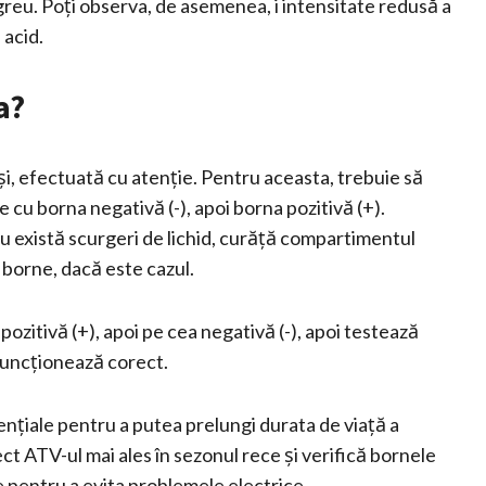
greu. Poți observa, de asemenea, i intensitate redusă a
 acid.
a?
uși, efectuată cu atenție. Pentru aceasta, trebuie să
 cu borna negativă (-), apoi borna pozitivă (+).
u există scurgeri de lichid, curăță compartimentul
 borne, dacă este cazul.
ozitivă (+), apoi pe cea negativă (-), apoi testează
 funcționează corect.
ențiale pentru a putea prelungi durata de viață a
ct ATV-ul mai ales în sezonul rece și verifică bornele
e pentru a evita problemele electrice.