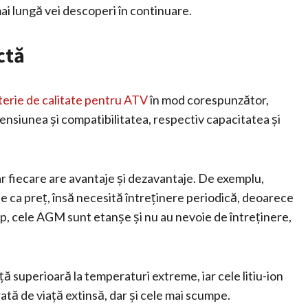
ai lungă vei descoperi în continuare.
ctă
terie de calitate pentru ATV
în mod corespunzător,
mensiunea și compatibilitatea, respectiv capacitatea și
iar fiecare are avantaje și dezavantaje. De exemplu,
ile ca preț, însă necesită întreținere periodică, deoarece
imp, cele AGM sunt etanșe și nu au nevoie de întreținere,
ță superioară la temperaturi extreme, iar cele litiu-ion
ată de viață extinsă, dar și cele mai scumpe.