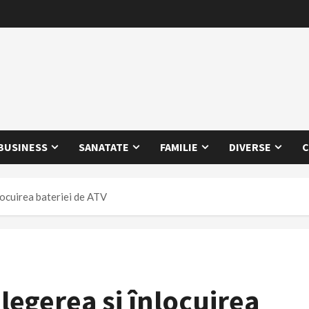
BUSINESS
SANATATE
FAMILIE
DIVERSE
C
nlocuirea bateriei de ATV
alegerea și înlocuirea