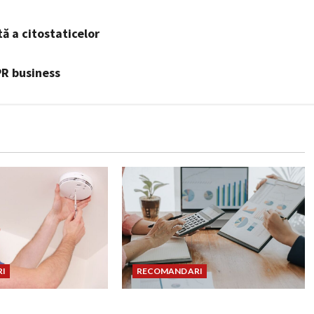
 a citostaticelor
PR business
I
RECOMANDARI
 montat corect
Cum îți poți extinde afacerea în