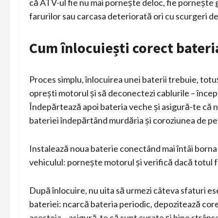
că ATV-ul fie nu mai pornește deloc, fie pornește 
farurilor sau carcasa deteriorată ori cu scurgeri de
Cum înlocuiești corect bateri
Proces simplu, înlocuirea unei baterii trebuie, tot
oprești motorul și să deconectezi cablurile – începe
Îndepărtează apoi bateria veche și asigură-te că n
bateriei îndepărtând murdăria și coroziunea de pe
Instalează noua baterie conectând mai întâi borna p
vehiculul: pornește motorul și verifică dacă totul
După înlocuire, nu uita să urmezi câteva sfaturi es
bateriei: ncarcă bateria periodic, depozitează core
acesteia – asigură-te că sunt curate și bine strâns