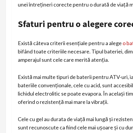
unei întrețineri corecte pentru o durată de viață m
Sfaturi pentru o alegere core
Există câteva criterii esențiale pentru a alege
o ba
bifând toate criteriile necesare. Tipul bateriei, di
amperajul sunt cele care merită atenția.
Există mai multe tipuri de baterii pentru ATV-uri, 
bateriile convenționale, cele cu acid, sunt accesib
lichidul electrolitic se poate evapora. În același t
oferind o rezistență mai mare la vibrații.
Cele cu gel au durata de viață mai lungă și rezisten
sunt recunoscute ca fiind cele mai ușoare și cu dur