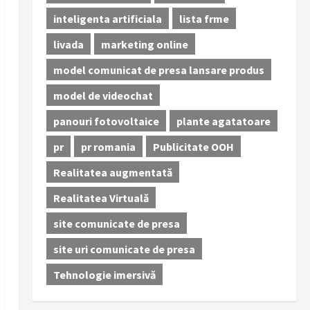
inteligenta artificiala
lista frme
livada
marketing online
model comunicat de presa lansare produs
model de videochat
panouri fotovoltaice
plante agatatoare
pr
pr romania
Publicitate OOH
Realitatea augmentată
Realitatea Virtuală
site comunicate de presa
site uri comunicate de presa
Tehnologie imersivă