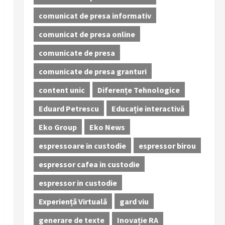
comunicat de presa informativ
comunicat de presa online
comunicate de presa
comunicate de presa granturi
content unic
Diferențe Tehnologice
Eduard Petrescu
Educație interactivă
Eko Group
Eko News
espressoare in custodie
espressor birou
espressor cafea in custodie
espressor in custodie
Experiență Virtuală
gard viu
generare de texte
Inovație RA