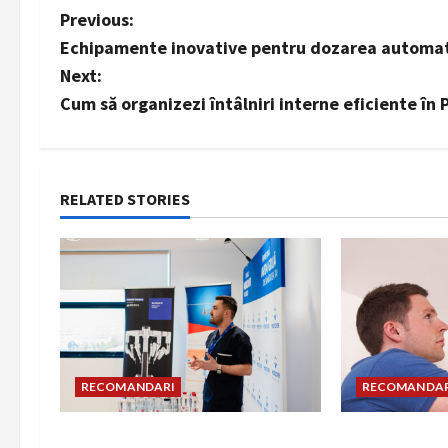
P
Previous:
Echipamente inovative pentru dozarea automată
o
Next:
s
Cum să organizezi întâlniri interne eficiente în 
t
n
RELATED STORIES
a
v
i
g
RECOMANDARI
RECOMANDAR
a
t
Hernia strangulată: simptome
Unde trebuie