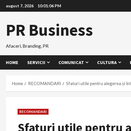
Skip
august 7, 2026
10:01:07 PM
to
content
PR Business
Afaceri, Branding, PR
HOME
SERVICII
COMUNICAT
CULTURA
Home
RECOMANDARI
Sfaturi utile pentru alegerea și î
RECOMANDARI
Sfaturi utile pentru 