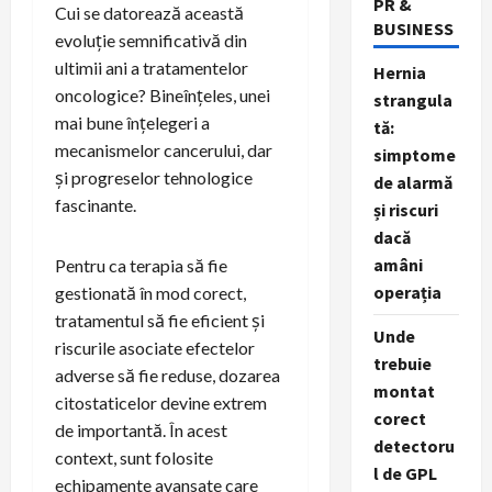
PR &
Cui se datorează această
BUSINESS
evoluție semnificativă din
ultimii ani a tratamentelor
Hernia
oncologice? Bineînțeles, unei
strangula
mai bune înțelegeri a
tă:
mecanismelor cancerului, dar
simptome
și progreselor tehnologice
de alarmă
fascinante.
și riscuri
dacă
amâni
Pentru ca terapia să fie
operația
gestionată în mod corect,
tratamentul să fie eficient și
Unde
riscurile asociate efectelor
trebuie
adverse să fie reduse, dozarea
montat
citostaticelor devine extrem
corect
de importantă. În acest
detectoru
context, sunt folosite
l de GPL
echipamente avansate care