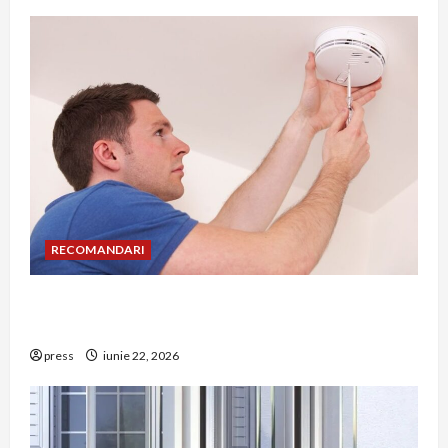
RECOMANDARI
Unde trebuie montat corect detectorul de GPL
într-o bucătărie
press
iunie 22, 2026