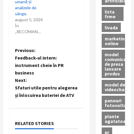
artificiala
umană și
analizele de
lista
sânge.
frme
august 5, 2024
În
livada
„RECOMANDARI”
marketing
online
P
Previous:
model
Feedback-ul intern:
comunicat
o
de presa
instrument cheie în PR
lansare
business
produs
s
Next:
model de
t
Sfaturi utile pentru alegerea
videochat
și înlocuirea bateriei de ATV
n
panouri
fotovoltaice
a
plante
agatatoare
RELATED STORIES
v
pr