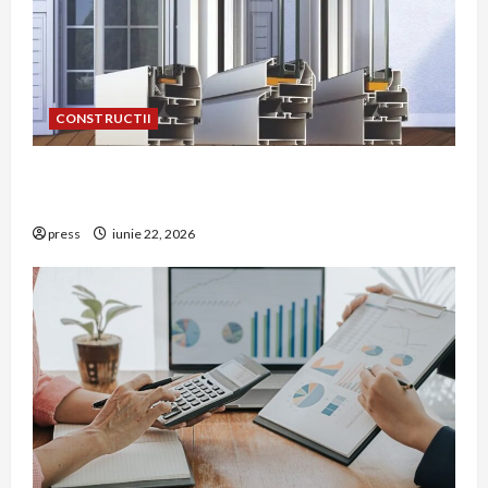
CONSTRUCTII
De ce a devenit tâmplăria din aluminiu o
opțiune aleasă adesea în construcțiile premium
press
iunie 22, 2026