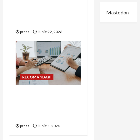
Unde trebuie montat
Mastodon
corect detectorul de GPL
într-o bucătărie
press
iunie 22, 2026
RECOMANDARI
Cum îți poți extinde
afacerea în Bulgaria fără
să renunți la firma din
România
press
iunie 1, 2026