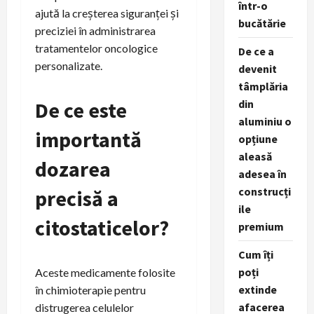
într-o
ajută la creșterea siguranței și
bucătărie
preciziei în administrarea
tratamentelor oncologice
De ce a
personalizate.
devenit
tâmplăria
De ce este
din
aluminiu o
importantă
opțiune
aleasă
dozarea
adesea în
construcți
precisă a
ile
citostaticelor?
premium
Cum îți
poți
Aceste medicamente folosite
extinde
în chimioterapie pentru
afacerea
distrugerea celulelor