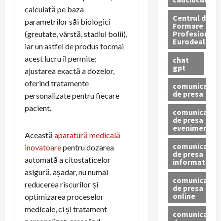
calculată pe baza
Centrul de
parametrilor săi biologici
Formare
Profesionala
(greutate, vârstă, stadiul bolii),
Eurodeal
iar un astfel de produs tocmai
acest lucru îl permite:
chat
gpt
ajustarea exactă a dozelor,
oferind tratamente
comunicat
de presa
personalizate pentru fiecare
pacient.
comunicat
de presa
eveniment
Această
aparatură medicală
comunicat
inovatoare
pentru dozarea
de presa
automată a citostaticelor
informativ
asigură, așadar, nu numai
comunicat
reducerea riscurilor și
de presa
online
optimizarea proceselor
medicale, ci și tratament
comunicate