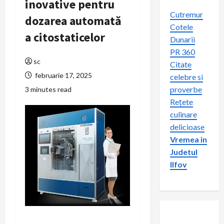
inovative pentru
Cutremur
dozarea automată
Cotele
a citostaticelor
Dunarii
PR 360
sc
Citate
februarie 17, 2025
celebre si
proverbe
3 minutes read
Rețete
culinare
delicioase
Vremea in
Judetul
Ilfov