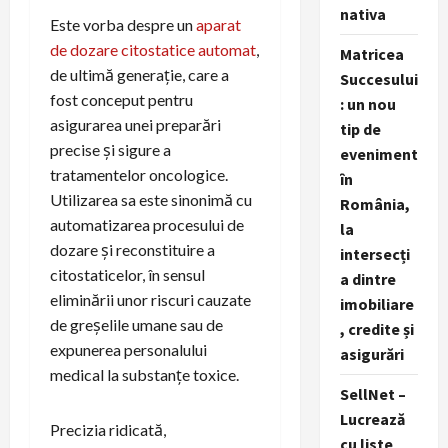
nativa
Este vorba despre un
aparat
de dozare citostatice automat
,
Matricea
de ultimă generație, care a
Succesului
fost conceput pentru
: un nou
asigurarea unei preparări
tip de
precise și sigure a
eveniment
tratamentelor oncologice.
în
Utilizarea sa este sinonimă cu
România,
automatizarea procesului de
la
dozare și reconstituire a
intersecți
citostaticelor, în sensul
a dintre
eliminării unor riscuri cauzate
imobiliare
de greșelile umane sau de
, credite și
expunerea personalului
asigurări
medical la substanțe toxice.
SellNet –
Lucrează
Precizia ridicată,
cu liste