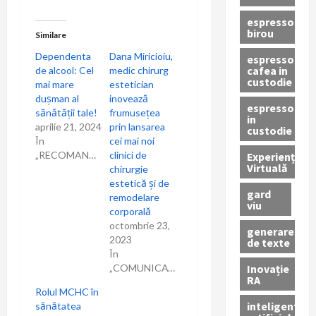
espressor
birou
Similare
Dependenta
Dana Miricioiu,
espressor
cafea in
de alcool: Cel
medic chirurg
custodie
mai mare
estetician
dușman al
inovează
espressor
sănătății tale!
frumusețea
in
aprilie 21, 2024
prin lansarea
custodie
În
cei mai noi
„RECOMANDARI”
clinici de
Experiență
Virtuală
chirurgie
estetică și de
gard
remodelare
viu
corporală
octombrie 23,
generare
2023
de texte
În
Inovație
„COMUNICAT”
RA
Rolul MCHC în
inteligenta
sănătatea