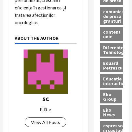
personalizat, crescând
de presa
eficiența în gestionarea și
comunicate
tratarea afecțiunilor
de presa
granturi
oncologice.
content
unic
ABOUT THE AUTHOR
Diferențe
Tehnologice
Eduard
Petrescu
Educație
interactivă
Eko
sc
Group
Eko
Editor
News
View All Posts
espressoare
in custodie