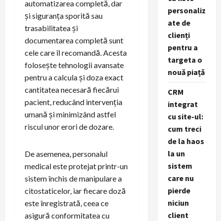
automatizarea completă, dar
personaliz
și siguranța sporită sau
ate de
trasabilitatea și
clienți
documentarea completă sunt
pentru a
cele care îl recomandă. Acesta
targeta o
folosește tehnologii avansate
nouă piață
pentru a calcula și doza exact
cantitatea necesară fiecărui
CRM
pacient, reducând intervenția
integrat
umană și minimizând astfel
cu site-ul:
riscul unor erori de dozare.
cum treci
de la haos
la un
De asemenea, personalul
sistem
medical este protejat printr-un
care nu
sistem închis de manipulare a
pierde
citostaticelor, iar fiecare doză
niciun
este înregistrată, ceea ce
client
asigură conformitatea cu