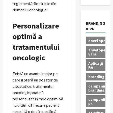
reglementările stricte din
domeniul oncologiei.
BRANDING
Personalizare
& PR
optimă a
anvelope
tratamentului
anvelope
vara
oncologic
Aplicații
RA
Există un avantaj major pe
branding
care îl oferă un dozator de
campanii
citostatice: tratamentul
branding
oncologic poate fi
personalizat în mod optim. Să
campanii
pr
nu uităm că fiecare pacient
necesită o doză specifică,
cauciucuri