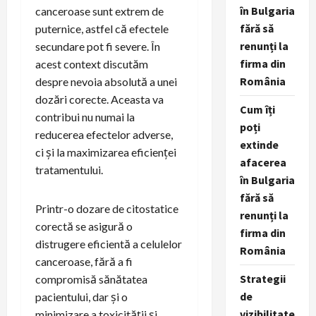
în Bulgaria
canceroase sunt extrem de
fără să
puternice, astfel că efectele
renunți la
secundare pot fi severe. În
firma din
acest context discutăm
România
despre nevoia absolută a unei
dozări corecte. Aceasta va
Cum îți
contribui nu numai la
poți
reducerea efectelor adverse,
extinde
ci și la maximizarea eficienței
afacerea
tratamentului.
în Bulgaria
fără să
Printr-o dozare de citostatice
renunți la
corectă se asigură o
firma din
distrugere eficientă a celulelor
România
canceroase, fără a fi
Strategii
compromisă sănătatea
de
pacientului, dar și o
vizibilitate
minimizare a toxicității și