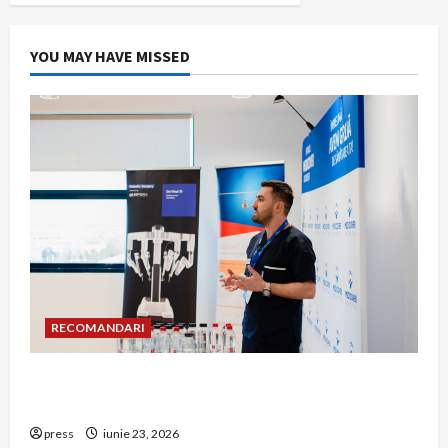
YOU MAY HAVE MISSED
RECOMANDARI
Hernia strangulată: simptome de alarmă și
riscuri dacă amâni operația
press
iunie 23, 2026