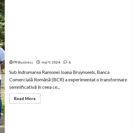
și
Atingeți
Succesul
Ramona Ioana Bruynseels: Rolul Esențial în Creșterea
Implicării Sociale și Vizibilitatea Băncii
PR Business
mai 9, 2024
6
Sub îndrumarea Ramonei Ioana Bruynseels, Banca
Comercială Română (BCR) a experimentat o transformare
semnificativă în ceea ce...
Read
Read More
more
about
Ramona
Ioana
Bruynseels:
Rolul
Esențial
în