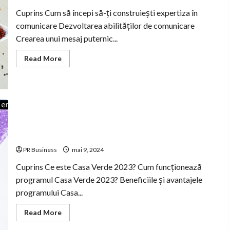
Cuprins Cum să începi să-ți construiești expertiza în
comunicare Dezvoltarea abilităților de comunicare
Crearea unui mesaj puternic...
Read
Read More
more
about
Dezvoltă-
ți
abilitățile
de
comunicare
eficiente.
Casa Verde 2023: Beneficiile și avantajele programului
de eficientă energetică.
PR Business
mai 9, 2024
Cuprins Ce este Casa Verde 2023? Cum funcționează
programul Casa Verde 2023? Beneficiile și avantajele
programului Casa...
Read
Read More
more
about