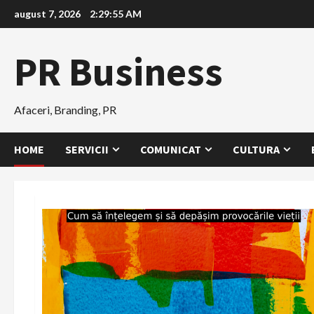
Skip
august 7, 2026
2:29:57 AM
to
content
PR Business
Afaceri, Branding, PR
HOME
SERVICII
COMUNICAT
CULTURA