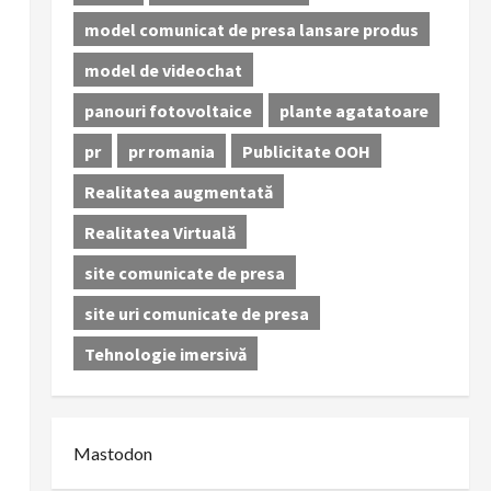
model comunicat de presa lansare produs
model de videochat
panouri fotovoltaice
plante agatatoare
pr
pr romania
Publicitate OOH
Realitatea augmentată
Realitatea Virtuală
site comunicate de presa
site uri comunicate de presa
Tehnologie imersivă
Mastodon