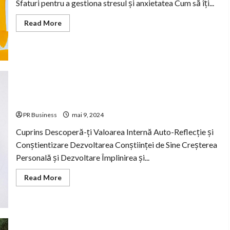
Sfaturi pentru a gestiona stresul și anxietatea Cum să îți...
Read
Read More
more
about
Cum
să
înțelegem
și
să
depășim
provocările
vieții
Dezvoltă-ți Conștiința de Sine și Atingeți Succesul
PR Business
mai 9, 2024
Cuprins Descoperă-ți Valoarea Internă Auto-Reflecție și
Conștientizare Dezvoltarea Conștiinței de Sine Creșterea
Personală și Dezvoltare Împlinirea și...
Read
Read More
more
about
Dezvoltă-
ți
Conștiința
de
Sine