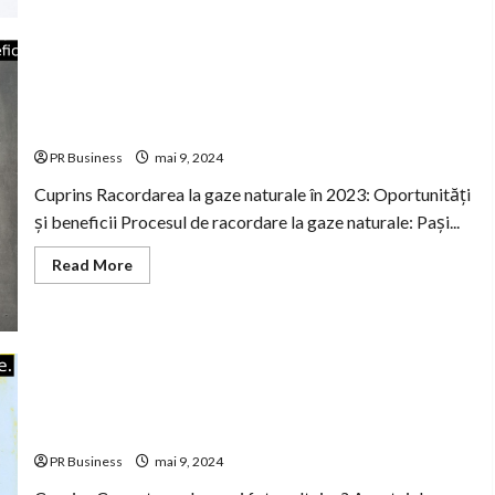
Casa
Verde
2023:
Beneficiile
și
avantajele
programului
Racordarea la gaze naturale în România: Oportunități și
de
beneficii.
eficientă
energetică.
PR Business
mai 9, 2024
Cuprins Racordarea la gaze naturale în 2023: Oportunități
și beneficii Procesul de racordare la gaze naturale: Pași...
Read
Read More
more
about
Racordarea
la
gaze
naturale
în
România:
Oportunități
și
Casele verzi fotovoltaice: economie și sustenabilitate.
beneficii.
PR Business
mai 9, 2024