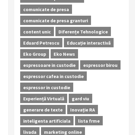
comunicate de presa
comunicate de presa granturi
content unic
Diferențe Tehnologice
Eduard Petrescu
Educație interactivă
Eko Group
Eko News
espressoare in custodie
espressor birou
espressor cafea in custodie
espressor in custodie
Experiență Virtuală
gard viu
generare de texte
Inovație RA
inteligenta artificiala
lista frme
livada
marketing online