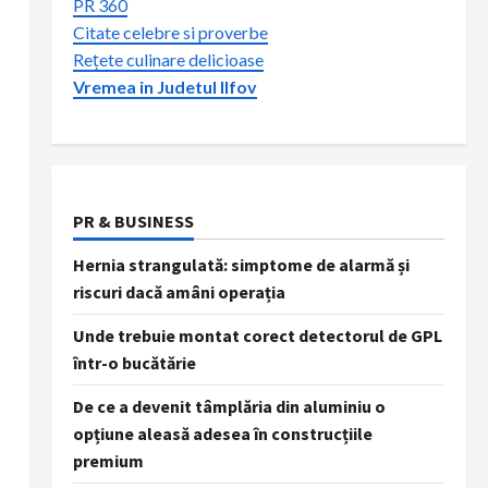
PR 360
Citate celebre si proverbe
Rețete culinare delicioase
Vremea in Judetul Ilfov
PR & BUSINESS
Hernia strangulată: simptome de alarmă și
riscuri dacă amâni operația
Unde trebuie montat corect detectorul de GPL
într-o bucătărie
De ce a devenit tâmplăria din aluminiu o
opțiune aleasă adesea în construcțiile
premium