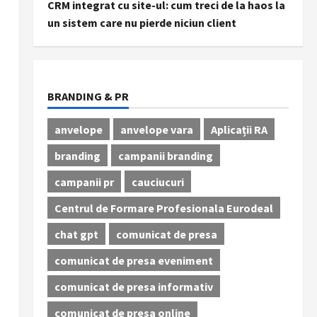
CRM integrat cu site-ul: cum treci de la haos la
un sistem care nu pierde niciun client
BRANDING & PR
anvelope
anvelope vara
Aplicații RA
branding
campanii branding
campanii pr
cauciucuri
Centrul de Formare Profesionala Eurodeal
chat gpt
comunicat de presa
comunicat de presa eveniment
comunicat de presa informativ
comunicat de presa online