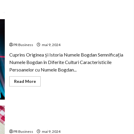
din
anonimat
Originea și Semnificația Numelui Bogdan
PR Business
mai 9, 2024
Cuprins Originea și Istoria Numele Bogdan Semnificația
Numele Bogdan în Diferite Culturi Caracteristicile
Persoanelor cu Numele Bogdan...
Read
Read More
more
about
Originea
și
Semnificația
Numelui
Bogdan
Dezvoltă-ți abilitățile de comunicare eficiente.
PR Business
mai 9, 2024