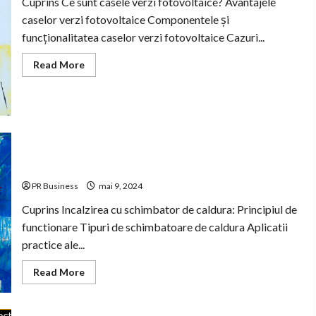
Cuprins Ce sunt casele verzi fotovoltaice? Avantajele
caselor verzi fotovoltaice Componentele și
funcționalitatea caselor verzi fotovoltaice Cazuri...
Read
Read More
more
about
Casele
verzi
fotovoltaice:
economie
și
sustenabilitate.
Incalzirea cu schimbator de caldura: avantaje si
aplicatii practice.
PR Business
mai 9, 2024
Cuprins Incalzirea cu schimbator de caldura: Principiul de
functionare Tipuri de schimbatoare de caldura Aplicatii
practice ale...
Read
Read More
more
about
Incalzirea
cu