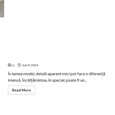
Creșterea
Implicării
Sociale
și
Vizibilitatea
Băncii
Sandale elegante care te scot din anonimat
sc
mai 9, 2024
În lumea modei, detalii aparent mici pot face o diferență
imensă. Încălțămintea, în special, poate fi un...
Read
Read More
more
about
Sandale
elegante
care
te
scot