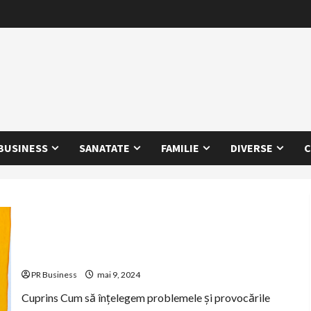
BUSINESS
SANATATE
FAMILIE
DIVERSE
C
Cum să înțelegem și să depășim provocările vieții
PR Business
mai 9, 2024
Cuprins Cum să înțelegem problemele și provocările