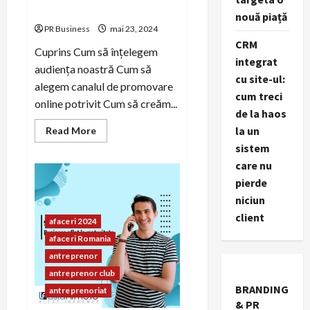
atragem audiența noastră.
nouă piață
PR Business
mai 23, 2024
CRM
Cuprins Cum să înțelegem
integrat
audiența noastră Cum să
cu site-ul:
alegem canalul de promovare
cum treci
online potrivit Cum să creăm...
de la haos
Read
la un
Read More
more
sistem
about
Cum
care nu
să
înțelegem
pierde
și
să
niciun
atragem
client
audiența
afaceri 2024
noastră.
afaceri Romania
antreprenor
antreprenor club
BRANDING
antreprenoriat
& PR