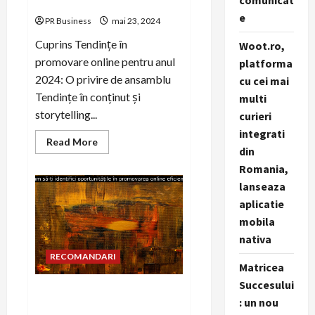
comunicat
online pentru anul 2024.
Eduard
Dezvăluie
e
PR Business
mai 23, 2024
Provocările
și
Soluțiile
Cuprins Tendințe în
Woot.ro,
din
promovare online pentru anul
platforma
Drumul
Antreprenorial
2024: O privire de ansamblu
cu cei mai
Tendințe în conținut și
multi
storytelling...
curieri
integrati
Read
Read More
din
more
about
Romania,
Tendințe
în
lanseaza
promovare
online
aplicatie
pentru
anul
mobila
2024.
nativa
RECOMANDARI
Matricea
Succesului
Cum să-ți identifici
: un nou
oportunitățile în