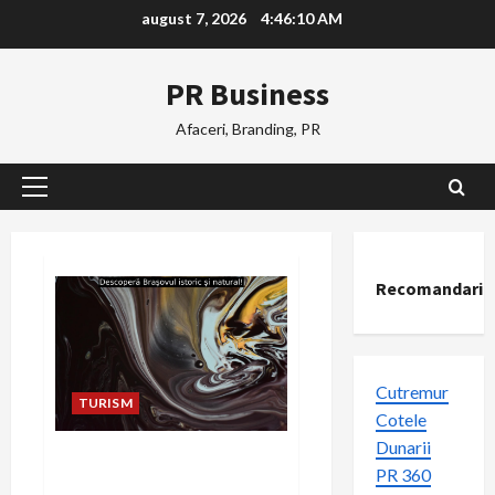
Skip
august 7, 2026
4:46:11 AM
to
content
PR Business
Afaceri, Branding, PR
Primary
Menu
Recomandari
Cutremur
TURISM
Cotele
Dunarii
Descoperă Brașovul istoric și
PR 360
natural!