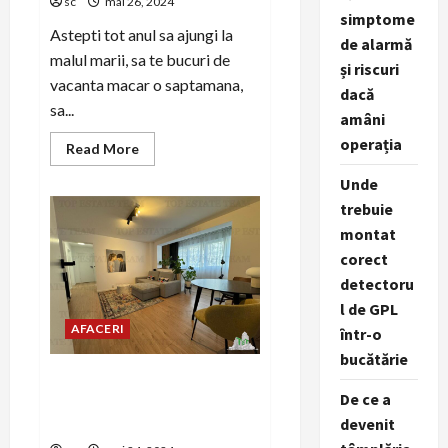
sc
mai 26, 2024
simptome
Astepti tot anul sa ajungi la
de alarmă
malul marii, sa te bucuri de
și riscuri
vacanta macar o saptamana,
dacă
sa...
amâni
operația
Read
Read More
more
about
Unde
Iata
cum
trebuie
poti
sa
montat
ai
corect
vacanta
visurilor
detectoru
tale
l de GPL
AFACERI
într-o
bucătărie
Zonele Cele Mai Căutate
De ce a
pentru Apartamente de
Vânzare în București
devenit