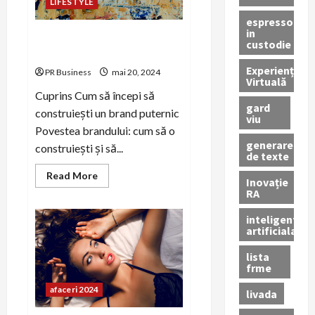
LIFESTYLE
espressor
in
Cum să construiești un brand
custodie
puternic și de succes
Experiență
PR Business
mai 20, 2024
Virtuală
Cuprins Cum să începi să
gard
construiești un brand puternic
viu
Povestea brandului: cum să o
generare
construiești și să...
de texte
Read
Read More
Inovație
more
RA
about
Cum
să
inteligenta
construiești
artificiala
un
brand
puternic
lista
și
frme
de
succes
afaceri 2024
livada