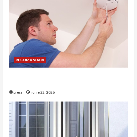
RECOMANDARI
Unde trebuie montat corect detectorul de GPL
într-o bucătărie
press
iunie 22, 2026