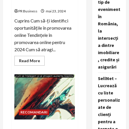
tip de
promovarea online eficientă
eveniment
PR Business
mai 23, 2024
în
Cuprins Cum să-ți identifici
România,
oportunitățile în promovarea
la
online Tendințele în
intersecți
promovarea online pentru
a dintre
2024 Cum să atragi...
imobiliare
, credite și
Read
Read More
more
asigurări
about
Cum
să-
SellNet –
ți
identifici
Lucrează
oportunitățile
cu liste
în
promovarea
personaliz
online
eficientă
ate de
RECOMANDARI
clienți
pentru a
Cum să înțelegem și să
targeta o