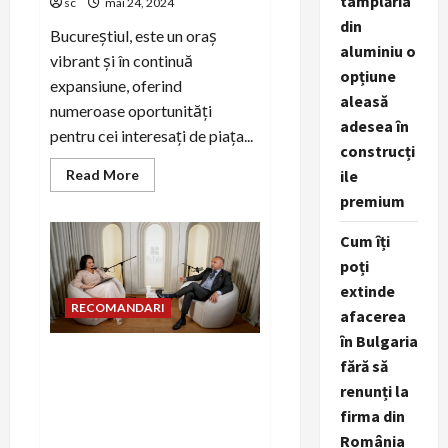
tâmplăria
sc
mai 24, 2024
din
Bucureștiul, este un oraș
aluminiu o
vibrant și în continuă
opțiune
expansiune, oferind
aleasă
numeroase oportunități
adesea în
pentru cei interesați de piața...
construcți
Read
Read More
ile
more
premium
about
Zonele
Cele
Cum îți
Mai
Căutate
poți
pentru
Apartamente
extinde
de
RECOMANDARI
Vânzare
afacerea
în
în Bulgaria
București
Eduard Petrescu, CEO EKO
fără să
Group, Invitat la Podcastul
renunți la
"White, Conversații Liminale
firma din
cu Eliza Kazan": Eduard
România
Dezvăluie Provocările și