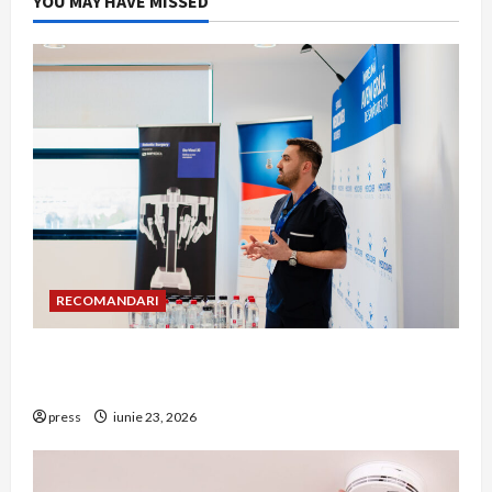
YOU MAY HAVE MISSED
RECOMANDARI
Hernia strangulată: simptome de alarmă și
riscuri dacă amâni operația
press
iunie 23, 2026