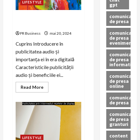
firmele
LIFESTYLE
gpt
nou
înființate
comunicat
Publicitatea Audio în Era
de presa
Digitală
comunicat
PR Business
mai 20, 2024
de presa
eveniment
Cuprins Introducere în
publicitatea audio și
comunicat
de presa
importanța ei în era digitală
informativ
Caracteristicile publicității
audio și beneficiile ei...
comunicat
de presa
online
Read
Read More
more
about
comunicate
Publicitatea
de presa
Audio
în
Era
comunicate
Digitală
de presa
granturi
content
LIFESTYLE