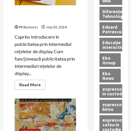
unic
Diferențe
Publicitatea prin intermediul
Tehnologice
rețelelor de display
Eduard
PR Business
mai 20, 2024
Petrescu
Cuprins Introducere în
Educație
publicitatea prin intermediul
interactivă
rețelelor de display Cum
Eko
funcționează publicitatea prin
Group
intermediul rețelelor de
Eko
display...
News
Read
Read More
espressoare
more
about
in custodie
Publicitatea
prin
espressor
intermediul
birou
rețelelor
de
display
espressor
cafea in
custodie