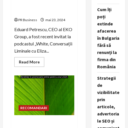
Soluțiile din Drumul
Cum îți
Antreprenorial
poți
PR Business
mai 23, 2024
extinde
Eduard Petrescu, CEO al EKO
afacerea
Group, a fost recent invitat la
în Bulgaria
podcastul „White, Conversații
fără să
Liminale cu Eliza...
renunți la
firma din
Read
Read More
more
România
about
Eduard
Petrescu,
Strategii
CEO
de
EKO
Group,
vizibilitate
Invitat
la
prin
Podcastul
"White,
articole,
RECOMANDARI
Conversații
advertoria
Liminale
cu
le SEO și
Eliza
Tendințe în promovare
Kazan":