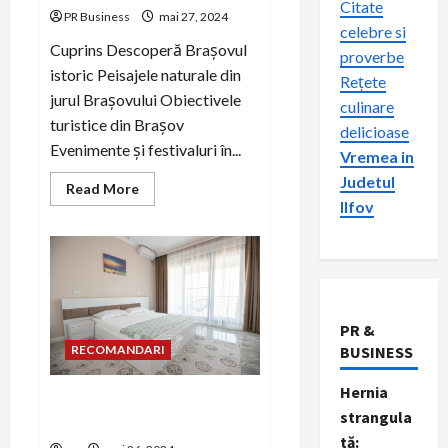
Citate
PR Business
mai 27, 2024
celebre si
Cuprins Descoperă Brașovul
proverbe
istoric Peisajele naturale din
Rețete
jurul Brașovului Obiectivele
culinare
turistice din Brașov
delicioase
Evenimente și festivaluri în...
Vremea in
Judetul
Read
Read More
more
Ilfov
about
Descoperă
Brașovul
istoric
și
natural!
PR &
BUSINESS
RECOMANDARI
Hernia
Iata cum poti sa ai vacanta
strangula
visurilor tale
tă: