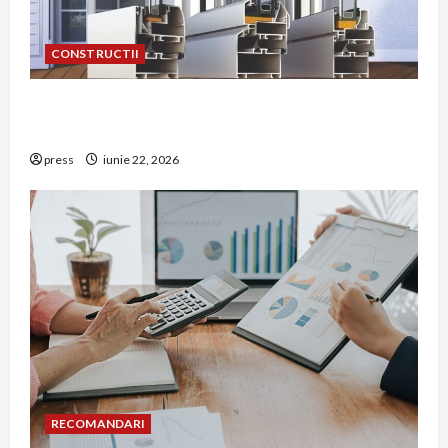
CONSTRUCTII
De ce a devenit tâmplăria din aluminiu o
opțiune aleasă adesea în construcțiile premium
press
iunie 22, 2026
RECOMANDARI