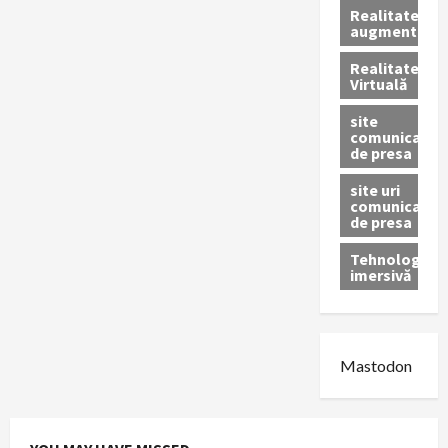
Realitatea
augmentată
Realitatea
Virtuală
site
comunicate
de presa
site uri
comunicate
de presa
Tehnologie
imersivă
Mastodon