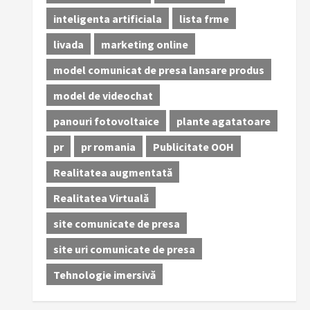
inteligenta artificiala
lista frme
livada
marketing online
model comunicat de presa lansare produs
model de videochat
panouri fotovoltaice
plante agatatoare
pr
pr romania
Publicitate OOH
Realitatea augmentată
Realitatea Virtuală
site comunicate de presa
site uri comunicate de presa
Tehnologie imersivă