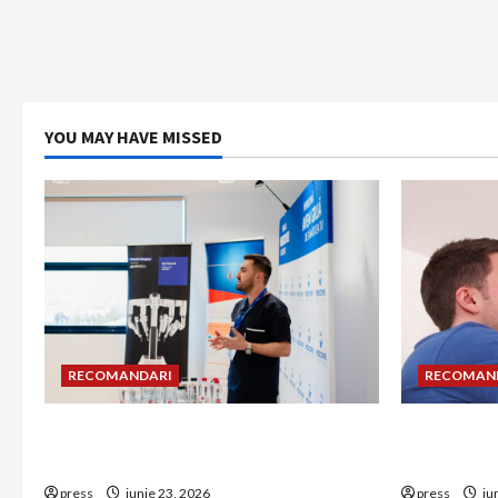
YOU MAY HAVE MISSED
RECOMANDARI
RECOMAN
Hernia strangulată: simptome de
Unde treb
alarmă și riscuri dacă amâni operația
detectorul
press
iunie 23, 2026
press
iu