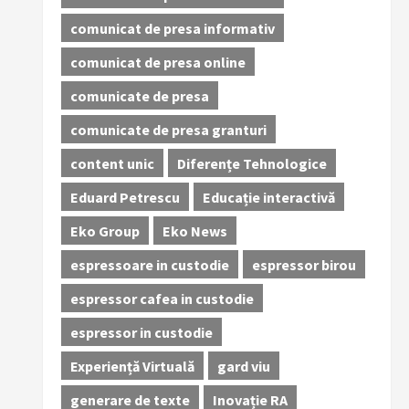
comunicat de presa informativ
comunicat de presa online
comunicate de presa
comunicate de presa granturi
content unic
Diferențe Tehnologice
Eduard Petrescu
Educație interactivă
Eko Group
Eko News
espressoare in custodie
espressor birou
espressor cafea in custodie
espressor in custodie
Experiență Virtuală
gard viu
generare de texte
Inovație RA