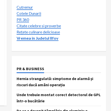
Cutremur
Cotele Dunarii
PR 360
Citate celebre si proverbe
Rețete culinare delicioase
Vremea in Judetul Ilfov
PR & BUSINESS
Hernia strangulată: simptome de alarmă și
riscuri dacă amâni operația
Unde trebuie montat corect detectorul de GPL
într-o bucătărie
De ce a devenit tâmplăria din aluminiu o