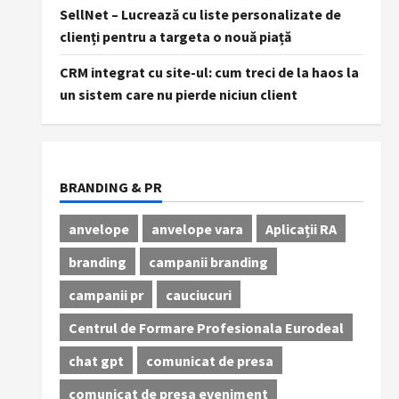
SellNet – Lucrează cu liste personalizate de
clienți pentru a targeta o nouă piață
CRM integrat cu site-ul: cum treci de la haos la
un sistem care nu pierde niciun client
BRANDING & PR
anvelope
anvelope vara
Aplicații RA
branding
campanii branding
campanii pr
cauciucuri
Centrul de Formare Profesionala Eurodeal
chat gpt
comunicat de presa
comunicat de presa eveniment