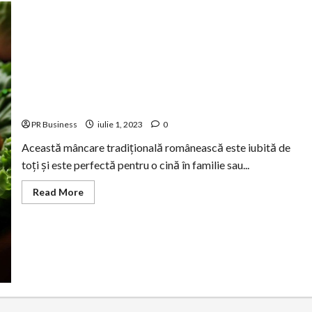
Cum să prepari cele mai delicioase sarmale cu orez și
carne
PR Business
iulie 1, 2023
0
Această mâncare tradițională românească este iubită de
toți și este perfectă pentru o cină în familie sau...
Read
Read More
more
about
Cum
să
prepari
cele
mai
delicioase
sarmale
cu
orez
și