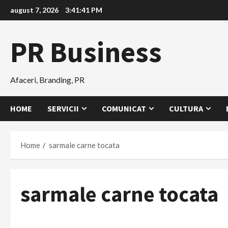
Skip
august 7, 2026
3:41:42 PM
to
content
PR Business
Afaceri, Branding, PR
HOME
SERVICII
COMUNICAT
CULTURA
Home
sarmale carne tocata
sarmale carne tocata