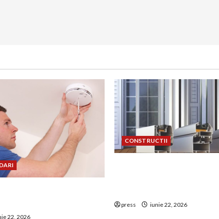
CONSTRUCTII
De ce a devenit tâmplăria 
DARI
aluminiu o opțiune aleasă 
uie montat corect
construcțiile premium
 de GPL într-o bucătărie
press
iunie 22, 2026
nie 22, 2026