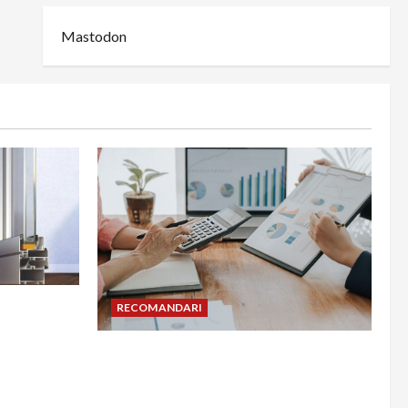
Mastodon
din
RECOMANDARI
adesea în
Cum îți poți extinde afacerea în
Bulgaria fără să renunți la firma din
România