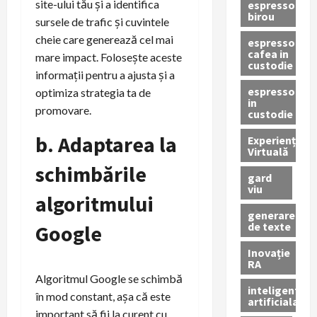
site-ului tău și a identifica
espressor
birou
sursele de trafic și cuvintele
cheie care generează cel mai
espressor
cafea in
mare impact. Folosește aceste
custodie
informații pentru a ajusta și a
espressor
optimiza strategia ta de
in
promovare.
custodie
b. Adaptarea la
Experiență
Virtuală
schimbările
gard
viu
algoritmului
generare
de texte
Google
Inovație
RA
Algoritmul Google se schimbă
inteligenta
în mod constant, așa că este
artificiala
important să fii la curent cu