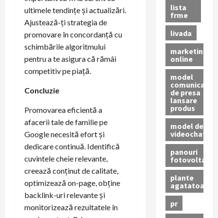
lista
ultimele tendințe și actualizări.
frme
Ajustează-ți strategia de
livada
promovare în concordanță cu
schimbările algoritmului
marketing
online
pentru a te asigura că rămâi
competitiv pe piață.
model
comunicat
Concluzie
de presa
lansare
produs
Promovarea eficientă a
afacerii tale de familie pe
model de
videochat
Google necesită efort și
dedicare continuă. Identifică
panouri
cuvintele cheie relevante,
fotovoltaice
creează conținut de calitate,
plante
optimizează on-page, obține
agatatoare
backlink-uri relevante și
pr
monitorizează rezultatele în