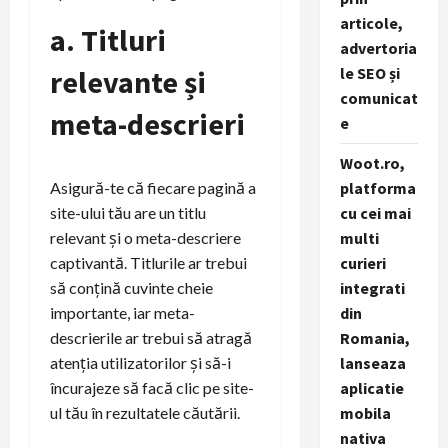
articole,
a. Titluri
advertoria
relevante și
le SEO și
comunicat
meta-descrieri
e
Woot.ro,
Asigură-te că fiecare pagină a
platforma
site-ului tău are un titlu
cu cei mai
relevant și o meta-descriere
multi
captivantă. Titlurile ar trebui
curieri
să conțină cuvinte cheie
integrati
importante, iar meta-
din
descrierile ar trebui să atragă
Romania,
atenția utilizatorilor și să-i
lanseaza
încurajeze să facă clic pe site-
aplicatie
ul tău în rezultatele căutării.
mobila
nativa