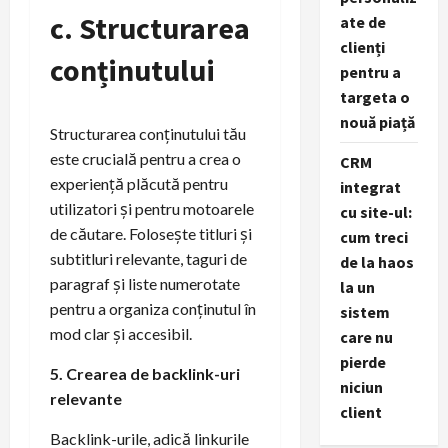
c. Structurarea
ate de
clienți
conținutului
pentru a
targeta o
nouă piață
Structurarea conținutului tău
este crucială pentru a crea o
CRM
experiență plăcută pentru
integrat
utilizatori și pentru motoarele
cu site-ul:
de căutare. Folosește titluri și
cum treci
subtitluri relevante, taguri de
de la haos
paragraf și liste numerotate
la un
pentru a organiza conținutul în
sistem
mod clar și accesibil.
care nu
pierde
5. Crearea de backlink-uri
niciun
relevante
client
Backlink-urile, adică linkurile