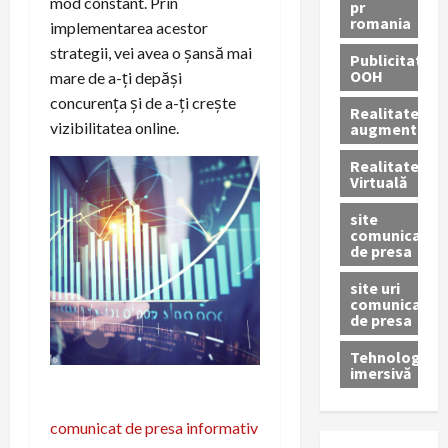
mod constant. Prin
pr
romania
implementarea acestor
strategii, vei avea o șansă mai
Publicitate
OOH
mare de a-ți depăși
concurența și de a-ți crește
Realitatea
vizibilitatea online.
augmentată
Realitatea
Virtuală
site
comunicate
de presa
site uri
comunicate
de presa
Tehnologie
imersivă
N
comunicat de presa informativ