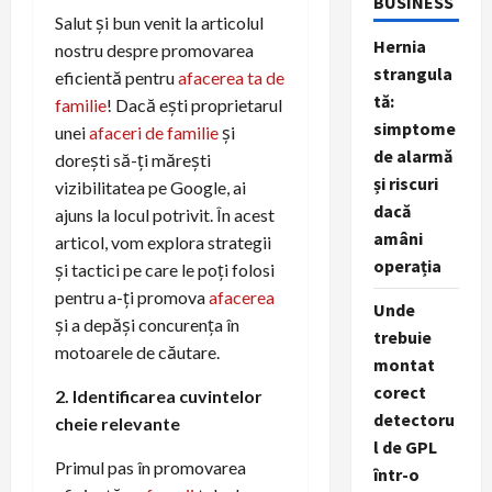
BUSINESS
Salut și bun venit la articolul
Hernia
nostru despre promovarea
strangula
eficientă pentru
afacerea ta de
tă:
familie
! Dacă ești proprietarul
simptome
unei
afaceri de familie
și
de alarmă
dorești să-ți mărești
și riscuri
vizibilitatea pe Google, ai
dacă
ajuns la locul potrivit. În acest
amâni
articol, vom explora strategii
operația
și tactici pe care le poți folosi
pentru a-ți promova
afacerea
Unde
și a depăși concurența în
trebuie
motoarele de căutare.
montat
corect
2. Identificarea cuvintelor
detectoru
cheie relevante
l de GPL
Primul pas în promovarea
într-o