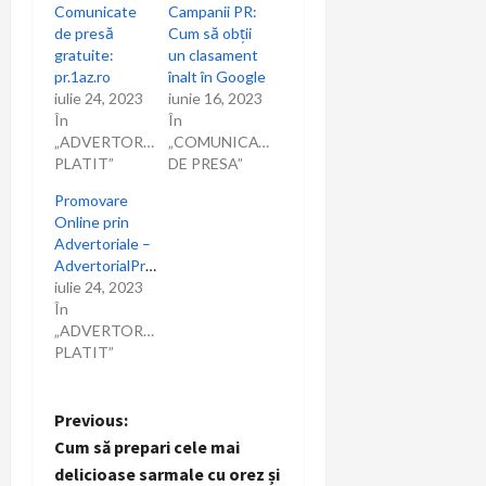
Comunicate
Campanii PR:
t
de presă
Cum să obții
gratuite:
un clasament
i
pr.1az.ro
înalt în Google
iulie 24, 2023
iunie 16, 2023
c
În
În
„ADVERTORIAL
„COMUNICATE
o
PLATIT”
DE PRESA”
Promovare
l
Online prin
Advertoriale –
e
AdvertorialPromovare.ro
iulie 24, 2023
În
„ADVERTORIAL
PLATIT”
P
Previous:
Cum să prepari cele mai
o
delicioase sarmale cu orez și