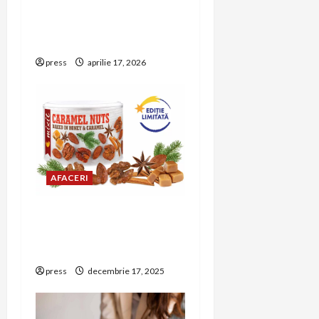
o
integrati din Romania,
lanseaza aplicatie mobila
n
nativa
press
aprilie 17, 2026
AFACERI
Mixit aduce gustări
festive pentru
petrecerea de Revelion
press
decembrie 17, 2025