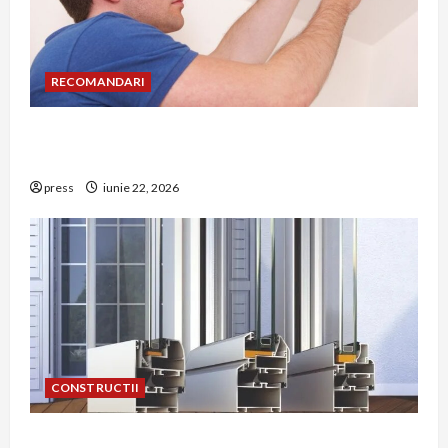
RECOMANDARI
Unde trebuie montat corect detectorul de GPL
într-o bucătărie
press
iunie 22, 2026
CONSTRUCTII
De ce a devenit tâmplăria din aluminiu o