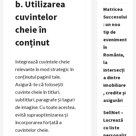
b. Utilizarea
Matricea
cuvintelor
Succesului
: un nou
cheie în
tip de
conținut
eveniment
în
România,
Integrează cuvintele cheie
la
relevante în mod strategic în
intersecți
conținutul paginii tale.
a dintre
Asigură-te că folosești
imobiliare
cuvinte cheie în titluri,
, credite și
subtitluri, paragrafe și taguri
asigurări
de imagine. Cu toate acestea,
SellNet –
evită supraoptimizarea și
Lucrează
încorporarea forțată a
cu liste
cuvintelor cheie.
personaliz