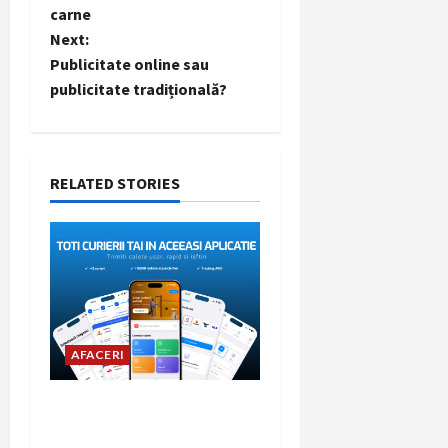
carne
s
Next:
t
Publicitate online sau
publicitate tradițională?
n
a
RELATED STORIES
v
i
g
a
AFACERI
t
i
Woot.ro, platforma cu cei
mai multi curieri