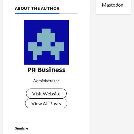
a
Mastodon
ABOUT THE AUTHOR
v
i
g
a
r
PR Business
e
Administrator
î
Visit Website
n
View All Posts
a
r
Similare