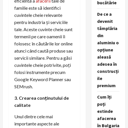
eficientă a
afacerii
tale de
bucătărie
familie este să identifici
De ce a
cuvintele cheie relevante
devenit
pentru industria și serviciile
tâmplăria
tale. Aceste cuvinte cheie sunt
din
termenii pe care oamenii îi
aluminiu o
folosesc în căutările lor online
opțiune
atunci când caută produse sau
aleasă
servicii similare. Pentru a găsi
adesea în
cuvintele cheie potrivite, poți
construcți
folosi instrumente precum
ile
Google Keyword Planner sau
premium
SEMrush.
Cum îți
3. Crearea conținutului de
poți
calitate
extinde
Unul dintre cele mai
afacerea
importante aspecte ale
în Bulgaria