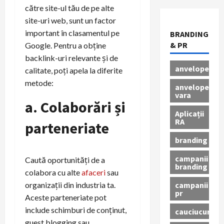
către site-ul tău de pe alte
site-uri web, sunt un factor
important în clasamentul pe
BRANDING
& PR
Google. Pentru a obține
backlink-uri relevante și de
anvelope
calitate, poți apela la diferite
metode:
anvelope
vara
a. Colaborări și
Aplicații
RA
parteneriate
branding
campanii
Caută oportunități de a
branding
colabora cu alte
afaceri
sau
campanii
organizații din industria ta.
pr
Aceste parteneriate pot
include schimburi de conținut,
cauciucuri
guest blogging sau