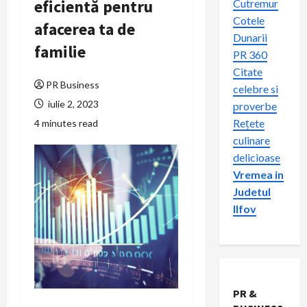
eficientă pentru
Cutremur
Cotele
afacerea ta de
Dunarii
familie
PR 360
Citate
PR Business
celebre si
iulie 2, 2023
proverbe
Rețete
4 minutes read
culinare
delicioase
Vremea in
Judetul
Ilfov
PR &