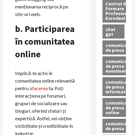
Centrul de
menționarea reciprocă pe
Formare
Profesionala
site-uri web.
Eurodeal
b. Participarea
chat
gpt
în comunitatea
comunicat
de presa
online
comunicat
de presa
eveniment
Implică-te activ în
comunitatea online relevantă
comunicat
de presa
pentru
afacerea
ta. Poți
informativ
interacționa pe forumuri,
comunicat
grupuri de socializare sau
de presa
bloguri, oferind sfaturi și
online
expertiză. Astfel, vei obține
comunicate
vizibilitate și credibilitate în
de presa
industrie.