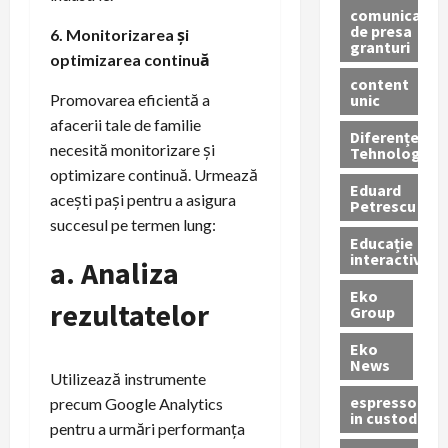
comunicate
de presa
6. Monitorizarea și
granturi
optimizarea continuă
content
unic
Promovarea eficientă a
afacerii tale de familie
Diferențe
necesită monitorizare și
Tehnologice
optimizare continuă. Urmează
Eduard
acești pași pentru a asigura
Petrescu
succesul pe termen lung:
Educație
interactivă
a. Analiza
Eko
rezultatelor
Group
Eko
News
Utilizează instrumente
espressoare
precum Google Analytics
in custodie
pentru a urmări performanța