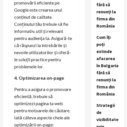
promovării eficiente pe
fără să
Google este crearea unui
renunți la
conținut de calitate.
firma din
Conținutul tău trebuie să fie
România
informativ, util și relevant
Cum îți
pentru audiența ta. Asigură-te
poți
că răspunzi la întrebările și
extinde
nevoile utilizatorilor și oferă-
afacerea
le soluții practice pentru
în Bulgaria
problemele lor.
fără să
4. Optimizarea on-page
renunți la
firma din
Pentru a asigura o promovare
România
eficientă, trebuie să
optimizezi pagina ta web
Strategii
pentru motoarele de căutare.
de
Iată câteva aspecte cheie ale
vizibilitate
optimizării on-page:
prin