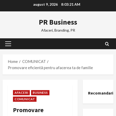
Skip
august 9, 2026
8:03:22 AM
to
content
PR Business
Afaceri, Branding, PR
Primary
Menu
Home
COMUNICAT
Promovare eficientă pentru afacerea ta de familie
Recomandari
AFACERI
BUSINESS
COMUNICAT
Promovare