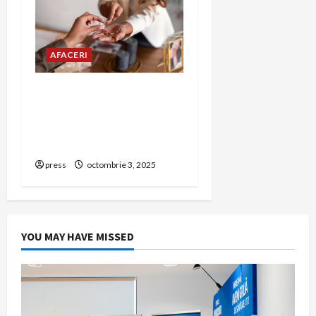
AFACERI
Amanet Brașov – Ghid
complet despre serviciile
de amanet aur, bijuterii și
bunuri de valoare
press
octombrie 3, 2025
YOU MAY HAVE MISSED