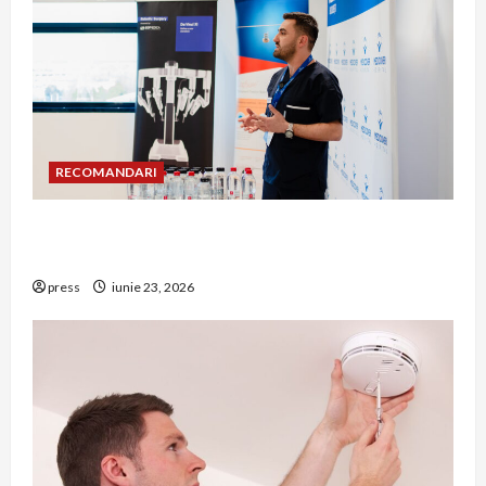
RECOMANDARI
Hernia strangulată: simptome de alarmă și
riscuri dacă amâni operația
press
iunie 23, 2026