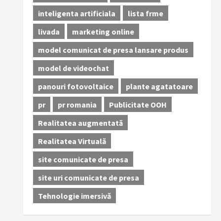
inteligenta artificiala
lista frme
livada
marketing online
model comunicat de presa lansare produs
model de videochat
panouri fotovoltaice
plante agatatoare
pr
pr romania
Publicitate OOH
Realitatea augmentată
Realitatea Virtuală
site comunicate de presa
site uri comunicate de presa
Tehnologie imersivă