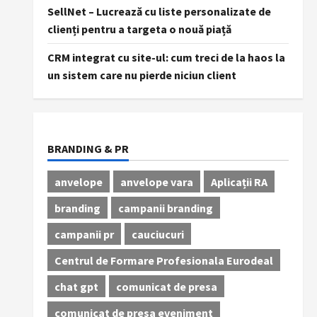
SellNet – Lucrează cu liste personalizate de
clienți pentru a targeta o nouă piață
CRM integrat cu site-ul: cum treci de la haos la
un sistem care nu pierde niciun client
BRANDING & PR
anvelope
anvelope vara
Aplicații RA
branding
campanii branding
campanii pr
cauciucuri
Centrul de Formare Profesionala Eurodeal
chat gpt
comunicat de presa
comunicat de presa eveniment