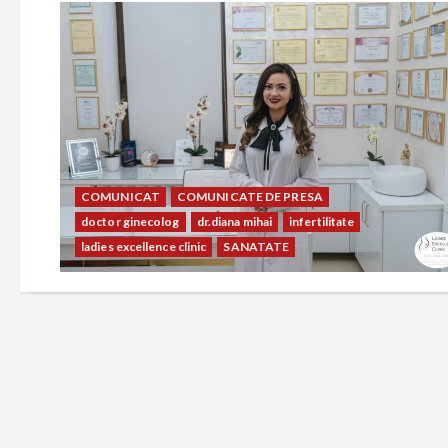
COMUNICAT
COMUNICATE DE PRESA
doctor ginecolog
dr.diana mihai
infertilitate
ladies excellence clinic
SANATATE