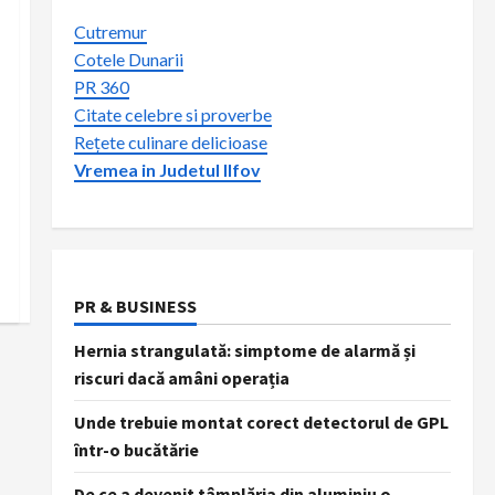
Cutremur
Cotele Dunarii
PR 360
Citate celebre si proverbe
Rețete culinare delicioase
Vremea in Judetul Ilfov
PR & BUSINESS
Hernia strangulată: simptome de alarmă și
riscuri dacă amâni operația
Unde trebuie montat corect detectorul de GPL
într-o bucătărie
De ce a devenit tâmplăria din aluminiu o