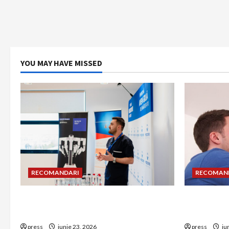
YOU MAY HAVE MISSED
RECOMANDARI
RECOMAN
Hernia strangulată: simptome de
Unde treb
alarmă și riscuri dacă amâni operația
detectorul
press
iunie 23, 2026
press
iu