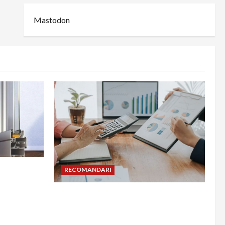
Mastodon
din
RECOMANDARI
adesea în
Cum îți poți extinde afacerea în
Bulgaria fără să renunți la firma din
România