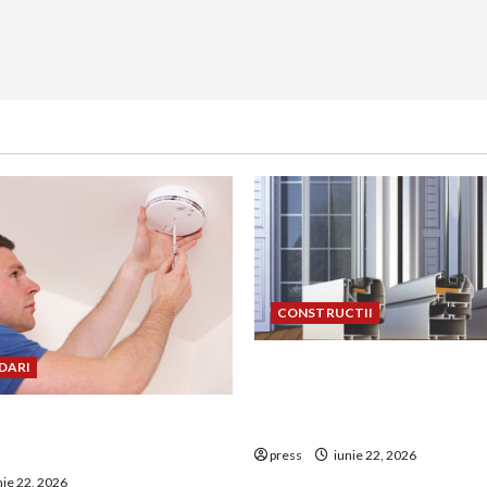
CONSTRUCTII
De ce a devenit tâmplăria 
DARI
aluminiu o opțiune aleasă 
uie montat corect
construcțiile premium
 de GPL într-o bucătărie
press
iunie 22, 2026
nie 22, 2026