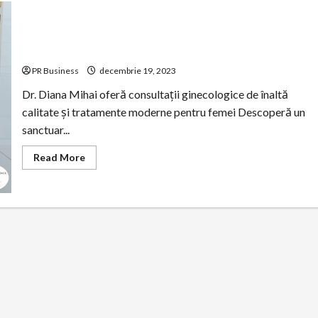
Experimentează îngrijire personalizată la Clinica Ladies
Excellence Clinic
PR Business
decembrie 19, 2023
Dr. Diana Mihai oferă consultații ginecologice de înaltă
calitate și tratamente moderne pentru femei Descoperă un
sanctuar...
Read
Read More
more
about
Experimentează
îngrijire
personalizată
la
Clinica
Ladies
Excellence
Clinic