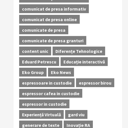
comunicat de presa informativ
comunicat de presa online
comunicate de presa
comunicate de presa granturi
content unic
Diferențe Tehnologice
Eduard Petrescu
Educație interactivă
Eko Group
Eko News
espressoare in custodie
espressor birou
espressor cafea in custodie
espressor in custodie
Experiență Virtuală
gard viu
generare de texte
Inovație RA