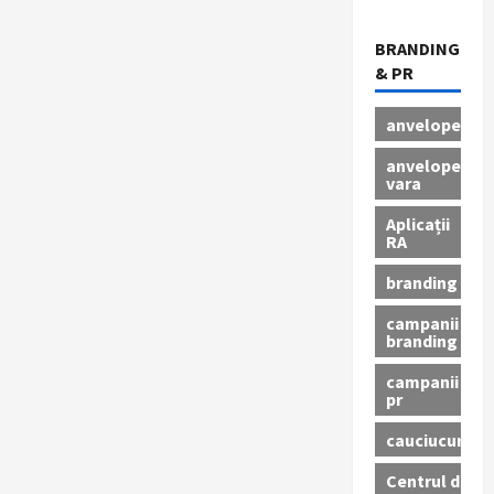
BRANDING
& PR
anvelope
anvelope
vara
Aplicații
RA
branding
campanii
branding
campanii
pr
cauciucuri
Centrul de