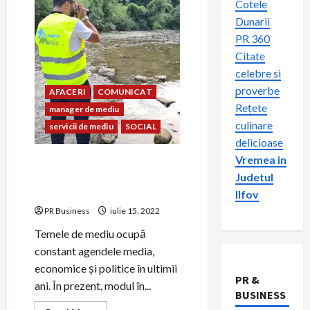
Cotele
Dunarii
PR 360
Citate
celebre si
proverbe
AFACERI
COMUNICAT
Rețete
manager de mediu
culinare
servicii de mediu
SOCIAL
delicioase
Vremea in
ManagerDeMediu.Ro – Gama
Judetul
completa de servicii de
mediu
Ilfov
PR Business
iulie 15, 2022
Temele de mediu ocupă
constant agendele media,
economice și politice în ultimii
PR &
ani. În prezent, modul în...
BUSINESS