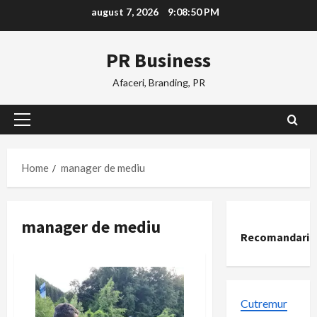
Skip
august 7, 2026
9:08:51 PM
to
content
PR Business
Afaceri, Branding, PR
Primary
Menu
Home
manager de mediu
manager de mediu
Recomandari
Cutremur