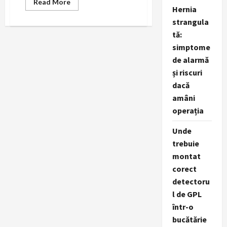
Read
Read More
Hernia
more
about
strangula
ManagerDeMediu.Ro
–
tă:
Gama
completa
simptome
de
servicii
de alarmă
de
și riscuri
mediu
dacă
amâni
operația
Unde
trebuie
montat
corect
detectoru
l de GPL
într-o
bucătărie