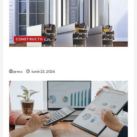
CONSTRUCTII
De ce a devenit tâmplăria din aluminiu o
opțiune aleasă adesea în construcțiile premium
press
iunie 22, 2026