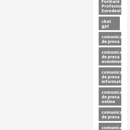
Formare
Profesionala
Eurodeal
chat
gpt
comunicat
de presa
comunicat
de presa
eveniment
comunicat
de presa
informativ
comunicat
de presa
online
comunicate
de presa
comunicate