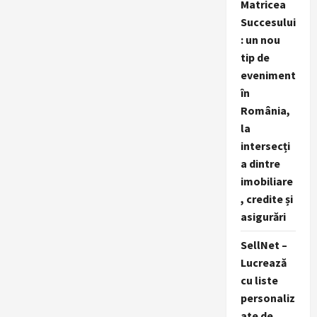
Matricea
Succesului
: un nou
tip de
eveniment
în
România,
la
intersecți
a dintre
imobiliare
, credite și
asigurări
SellNet –
Lucrează
cu liste
personaliz
ate de