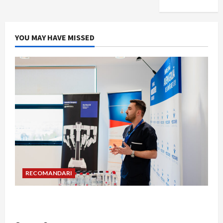
YOU MAY HAVE MISSED
RECOMANDARI
Hernia strangulată: simptome de alarmă și
riscuri dacă amâni operația