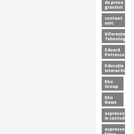
de presa
granturi
content
unic
Diferențe
Tehnologice
Eduard
Petrescu
Educație
interactivă
Eko
Group
Eko
News
espressoare
in custodie
espressor
birou