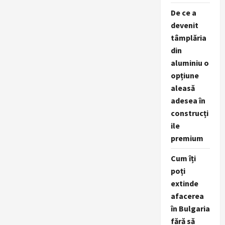
De ce a
devenit
tâmplăria
din
aluminiu o
opțiune
aleasă
adesea în
construcți
ile
premium
Cum îți
poți
extinde
afacerea
în Bulgaria
fără să