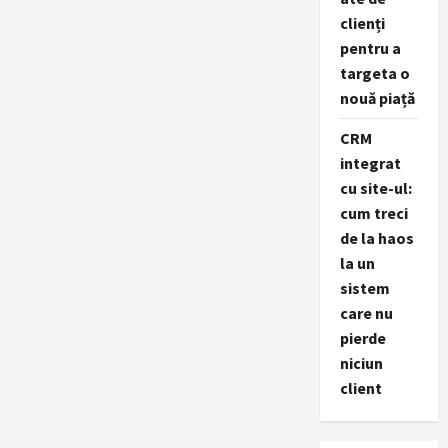
clienți
pentru a
targeta o
nouă piață
CRM
integrat
cu site-ul:
cum treci
de la haos
la un
sistem
care nu
pierde
niciun
client