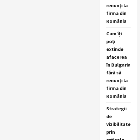
renunți la
firma din
România
Cum îți
poți
extinde
afacerea
în Bulgaria
fără să
renunți la
firma din
România
Strategii
de
vizibilitate
prin
articole,