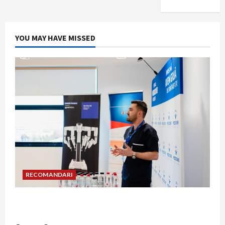
YOU MAY HAVE MISSED
RECOMANDARI
Hernia strangulată: simptome de alarmă și
riscuri dacă amâni operația