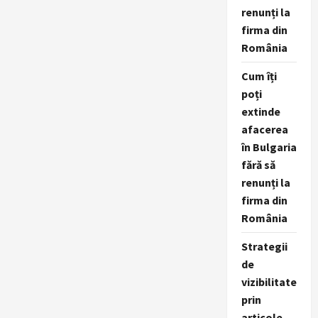
renunți la
firma din
România
Cum îți
poți
extinde
afacerea
în Bulgaria
fără să
renunți la
firma din
România
Strategii
de
vizibilitate
prin
articole,