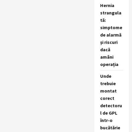
Support:
2024
Hernia
va
strangula
fi
cel
tă:
mai
provocator
simptome
an
pentru
de alarmă
piața
de
și riscuri
serviciilor
dacă
de
consultanță
amâni
de
mediu
operația
Unde
trebuie
montat
corect
detectoru
l de GPL
într-o
bucătărie