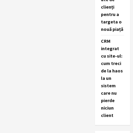
clienți
pentru a
targeta o
nouă piață
CRM
integrat
cu site-ul:
cum treci
de la haos
la un
sistem
care nu
pierde
niciun
client