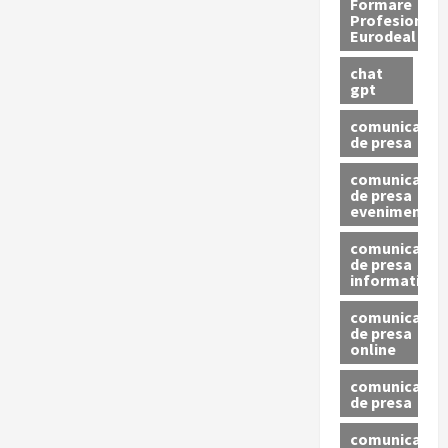
Formare
Profesionala
Eurodeal
chat
gpt
comunicat
de presa
comunicat
de presa
eveniment
comunicat
de presa
informativ
comunicat
de presa
online
comunicate
de presa
comunicate