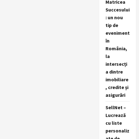
Matricea
Succesului
: un nou
tip de
eveniment
în
România,
la
intersecți
a dintre
imobiliare
, credite și
asigurări
SellNet –
Lucrează
cu liste
personaliz
ate de