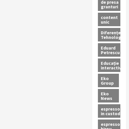
de presa
granturi
content
unic
Diferențe
Tehnologice
Eduard
Petrescu
Educație
interactivă
Eko
Group
Eko
News
espressoare
in custodie
espressor
birou