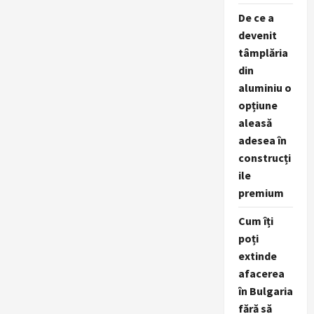
De ce a
devenit
tâmplăria
din
aluminiu o
opțiune
aleasă
adesea în
construcți
ile
premium
Cum îți
poți
extinde
afacerea
în Bulgaria
fără să