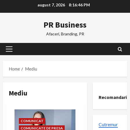
Skip
august 7, 2026
8:16:47 PM
to
content
PR Business
Afaceri, Branding, PR
Primary
Menu
Home
Mediu
Mediu
Recomandari
COMUNICAT
Cutremur
COMUNICATE DE PRESA