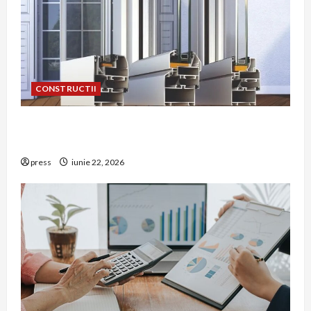
CONSTRUCTII
De ce a devenit tâmplăria din aluminiu o
opțiune aleasă adesea în construcțiile premium
press
iunie 22, 2026