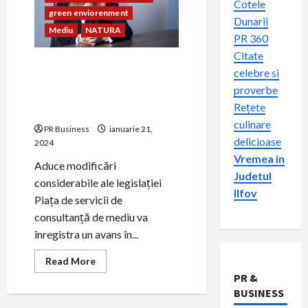
Cotele
green enviorenment
Dunarii
Mediu
NATURA
PR 360
Citate
Green Environment Support:
celebre si
2024 va fi cel mai provocator
proverbe
an pentru piața de serviciilor
Rețete
de consultanță de mediu
culinare
PR Business
ianuarie 21,
delicioase
2024
Vremea in
Aduce modificări
Judetul
considerabile ale legislației
Ilfov
Piața de servicii de
consultanță de mediu va
înregistra un avans în...
Read
Read More
more
PR &
about
Green
BUSINESS
Environment