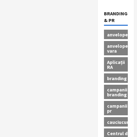
BRANDING
& PR
anvelope
anvelope
vara
Aplicații
RA
branding
campanii
branding
campanii
pr
cauciucuri
Centrul de