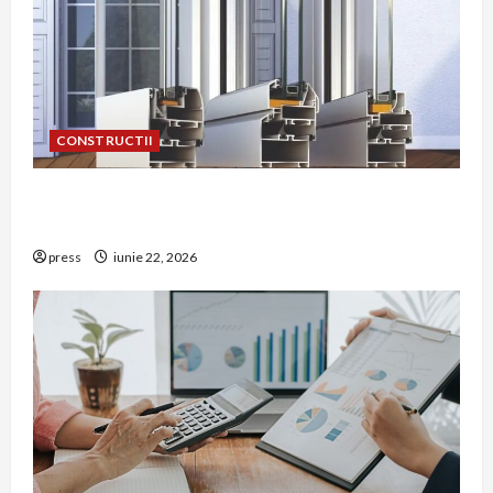
CONSTRUCTII
De ce a devenit tâmplăria din aluminiu o
opțiune aleasă adesea în construcțiile premium
press
iunie 22, 2026