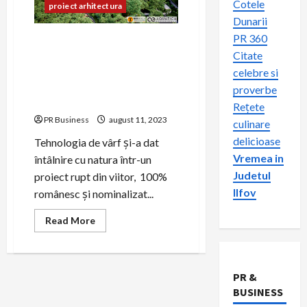
Cotele
proiect arhitectura
Dunarii
PR 360
HI Gardens -Parcul tematic
Citate
din Pădurea Dumbrava din
Sibiu, un proiect creat
celebre si
pentru o experiență
proverbe
sustenabilă unică
Rețete
PR Business
august 11, 2023
culinare
delicioase
Tehnologia de vârf și-a dat
Vremea in
întâlnire cu natura într-un
Judetul
proiect rupt din viitor, 100%
Ilfov
românesc și nominalizat...
Read
Read More
more
about
HI
Gardens
-
PR &
Parcul
tematic
BUSINESS
din
Pădurea