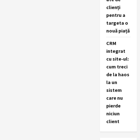
clienți
pentru a
targeta o
nouă piață
CRM
integrat
cu site-ul:
cum treci
de la haos
la un
sistem
care nu
pierde
niciun
client