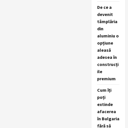
De ce a
devenit
tâmplăria
din
aluminiu o
opțiune
aleasă
adesea în
construcți
ile
premium
Cum îți
poți
extinde
afacerea
în Bulgaria
fără să