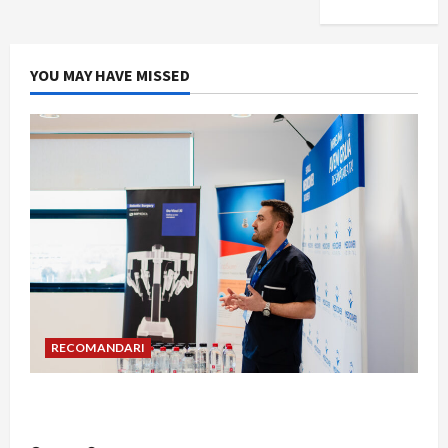
YOU MAY HAVE MISSED
RECOMANDARI
Hernia strangulată: simptome de alarmă și
riscuri dacă amâni operația