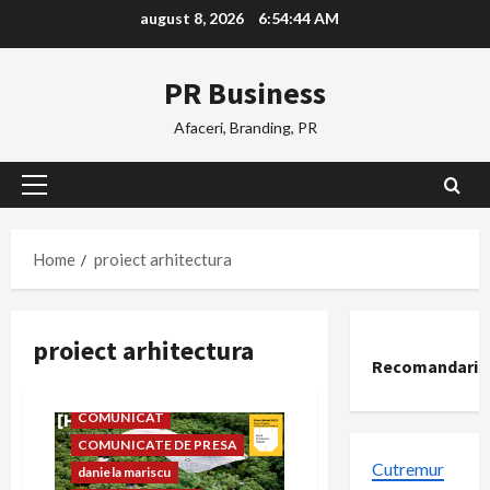
Skip
august 8, 2026
6:54:45 AM
to
content
PR Business
Afaceri, Branding, PR
Primary
Menu
Home
proiect arhitectura
proiect arhitectura
AFACERI
ARHITECTURA
Recomandari
Casa si gradina
COMUNICAT
COMUNICATE DE PRESA
Cutremur
daniela mariscu