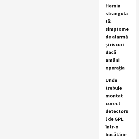
Dumbrava
Hernia
din
Sibiu,
strangula
un
tă:
proiect
creat
simptome
pentru
o
de alarmă
experiență
sustenabilă
și riscuri
unică
dacă
amâni
operația
Unde
trebuie
montat
corect
detectoru
l de GPL
într-o
bucătărie