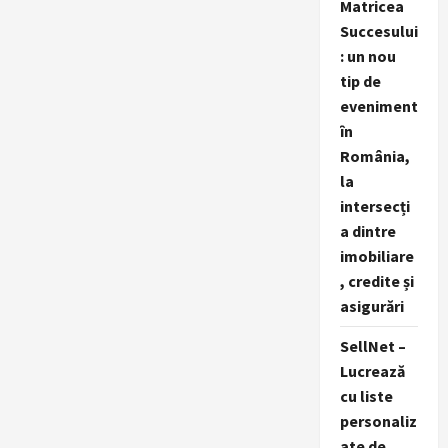
Matricea
Succesului
: un nou
tip de
eveniment
în
România,
la
intersecți
a dintre
imobiliare
, credite și
asigurări
SellNet –
Lucrează
cu liste
personaliz
ate de