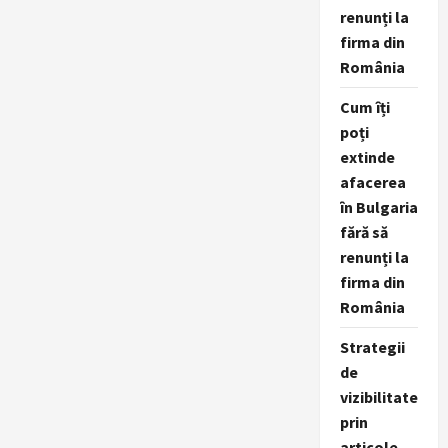
renunți la
firma din
România
Cum îți
poți
extinde
afacerea
în Bulgaria
fără să
renunți la
firma din
România
Strategii
de
vizibilitate
prin
articole,