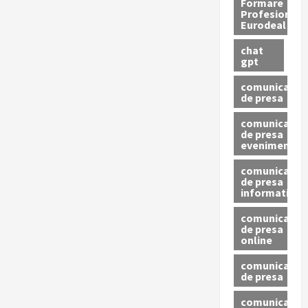
Formare
Profesionala
Eurodeal
chat
gpt
comunicat
de presa
comunicat
de presa
eveniment
comunicat
de presa
informativ
comunicat
de presa
online
comunicate
de presa
comunicate