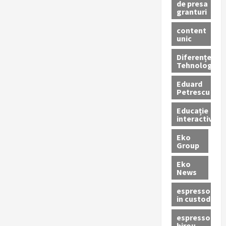
de presa
granturi
content
unic
Diferențe
Tehnologice
Eduard
Petrescu
Educație
interactivă
Eko
Group
Eko
News
espressoare
in custodie
espressor
birou