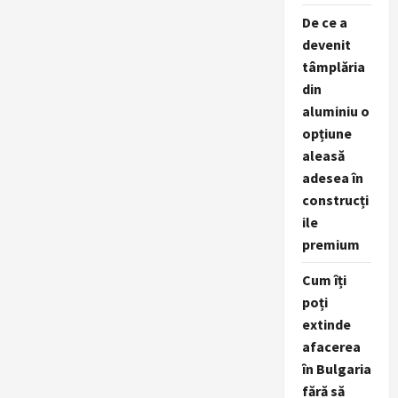
De ce a
devenit
tâmplăria
din
aluminiu o
opțiune
aleasă
adesea în
construcți
ile
premium
Cum îți
poți
extinde
afacerea
în Bulgaria
fără să