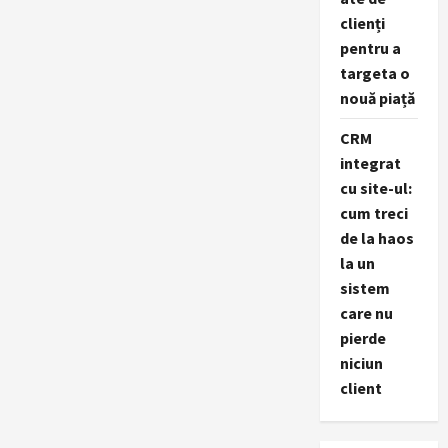
clienți
pentru a
targeta o
nouă piață
CRM
integrat
cu site-ul:
cum treci
de la haos
la un
sistem
care nu
pierde
niciun
client