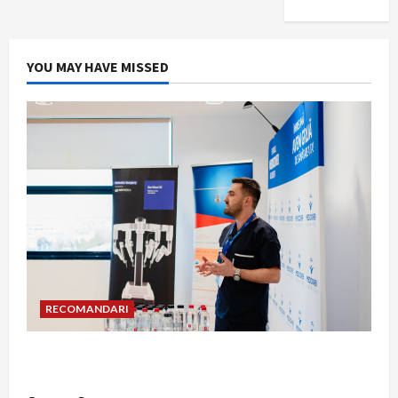
YOU MAY HAVE MISSED
RECOMANDARI
Hernia strangulată: simptome de alarmă și
riscuri dacă amâni operația