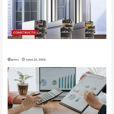
CONSTRUCTII
De ce a devenit tâmplăria din aluminiu o
opțiune aleasă adesea în construcțiile premium
press
iunie 22, 2026