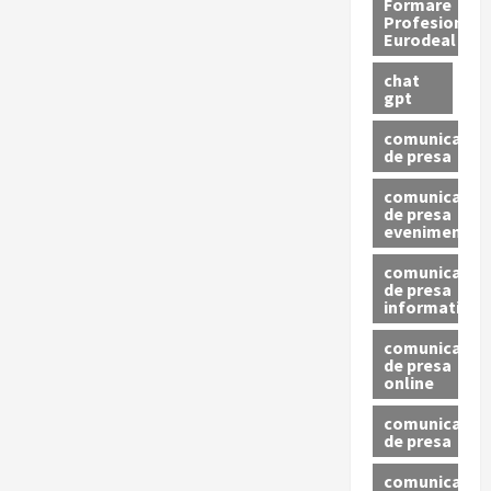
Formare
Profesionala
Eurodeal
chat
gpt
comunicat
de presa
comunicat
de presa
eveniment
comunicat
de presa
informativ
comunicat
de presa
online
comunicate
de presa
comunicate