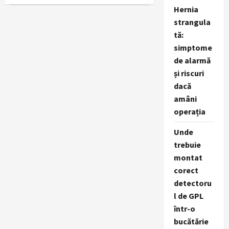
PRwave.ro
aniversează
Hernia
18
strangula
ani
pe
tă:
18
aprilie
simptome
de alarmă
și riscuri
dacă
amâni
operația
Unde
trebuie
montat
corect
detectoru
l de GPL
într-o
bucătărie