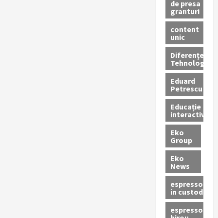
de presa
granturi
content
unic
Diferențe
Tehnologice
Eduard
Petrescu
Educație
interactivă
Eko
Group
Eko
News
espressoare
in custodie
espressor
birou