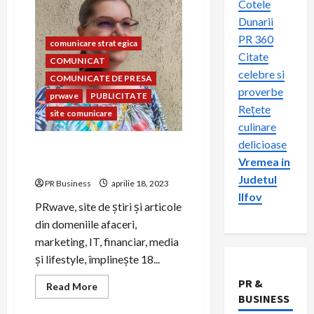
Cotele
Dunarii
PR 360
comunicare strategica
Citate
COMUNICAT
celebre si
COMUNICATE DE PRESA
proverbe
prwave
PUBLICITATE
Rețete
site comunicare
culinare
delicioase
PRwave.ro aniversează 18
Vremea in
ani pe 18 aprilie
Judetul
PR Business
aprilie 18, 2023
Ilfov
PRwave, site de știri și articole
din domeniile afaceri,
marketing, IT, financiar, media
și lifestyle, împlinește 18...
PR &
Read
Read More
more
BUSINESS
about