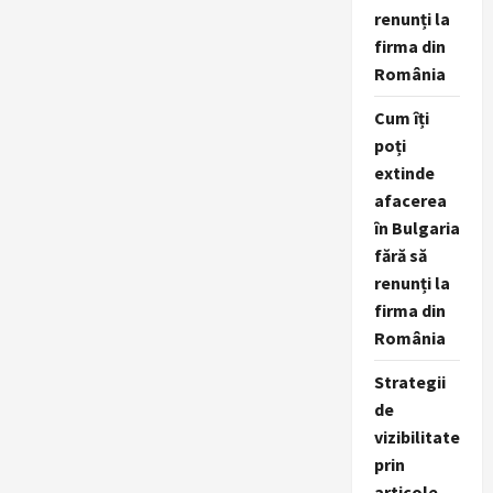
renunți la
firma din
România
Cum îți
poți
extinde
afacerea
în Bulgaria
fără să
renunți la
firma din
România
Strategii
de
vizibilitate
prin
articole,