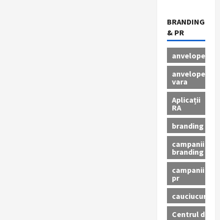
BRANDING
& PR
anvelope
anvelope
vara
Aplicații
RA
branding
campanii
branding
campanii
pr
cauciucuri
Centrul de