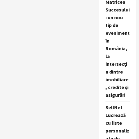
Matricea
Succesului
: un nou
tip de
eveniment
în
România,
la
intersecți
a dintre
imobiliare
, credite și
asigurări
SellNet –
Lucrează
cu liste
personaliz
ate de