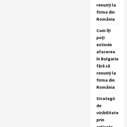
renunți la
firma din
România
Cum îți
poți
extinde
afacerea
în Bulgaria
fără să
renunți la
firma din
România
Strategii
de
vizibilitate
prin
articole,