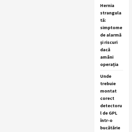
Hernia
strangula
tă:
simptome
de alarmă
și riscuri
dacă
amâni
operația
Unde
trebuie
montat
corect
detectoru
l de GPL
într-o
bucătărie