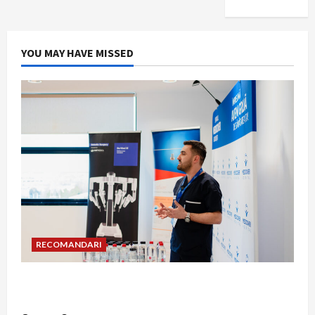
YOU MAY HAVE MISSED
RECOMANDARI
Hernia strangulată: simptome de alarmă și
riscuri dacă amâni operația