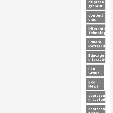
de presa
granturi
content
unic
Diferențe
Tehnologice
Eduard
Petrescu
Educație
interactivă
Eko
Group
Eko
News
espressoare
in custodie
espressor
birou