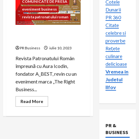
Cotele
COMUNICATE DE PRESA
Dunarii
eveniment business
PR 360
revista patronatului roman
Citate
Trend-uri în piața muncii –
celebre si
provocări și soluții
proverbe
Rețete
PR Business
iulie 10, 2023
culinare
Revista Patronatului Român
delicioase
împreună cu Aura Icodin,
Vremea in
fondator A_BEST, revin cu un
Judetul
eveniment marca „The Right
Ilfov
Business...
Read
Read More
more
about
Trend-
uri
în
PR &
piața
muncii
BUSINESS
–