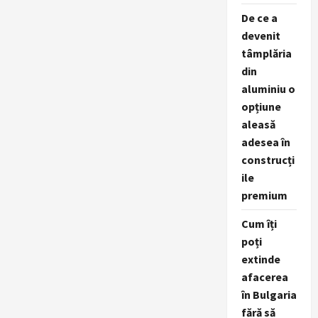
De ce a
devenit
tâmplăria
din
aluminiu o
opțiune
aleasă
adesea în
construcți
ile
premium
Cum îți
poți
extinde
afacerea
în Bulgaria
fără să