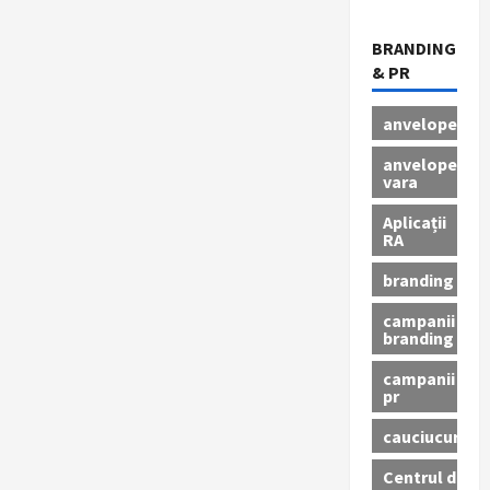
BRANDING
& PR
anvelope
anvelope
vara
Aplicații
RA
branding
campanii
branding
campanii
pr
cauciucuri
Centrul de