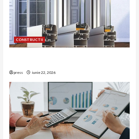
CONSTRUCTII
De ce a devenit tâmplăria din aluminiu o
opțiune aleasă adesea în construcțiile premium
press
iunie 22, 2026