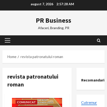
Skip
august 7, 2026
2:57:29 AM
to
content
PR Business
Afaceri, Branding, PR
Primary
Menu
Home
revista patronatului roman
revista patronatului
Recomandari
roman
AFACERI
BUSINESS
Cutremur
COMUNICAT