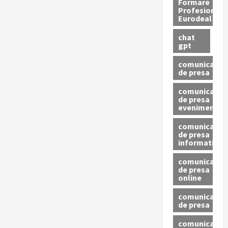
Formare
Profesionala
Eurodeal
chat
gpt
comunicat
de presa
comunicat
de presa
eveniment
comunicat
de presa
informativ
comunicat
de presa
online
comunicate
de presa
comunicate