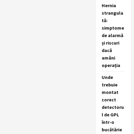
provocări
Hernia
și
soluții
strangula
tă:
simptome
de alarmă
și riscuri
dacă
amâni
operația
Unde
trebuie
montat
corect
detectoru
l de GPL
într-o
bucătărie