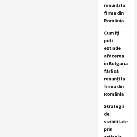
renunți la
firma din
România
Cum îți
poți
extinde
afacerea
în Bulgaria
fără să
renunți la
firma din
România
Strategii
de
vizibilitate
prin
articole,