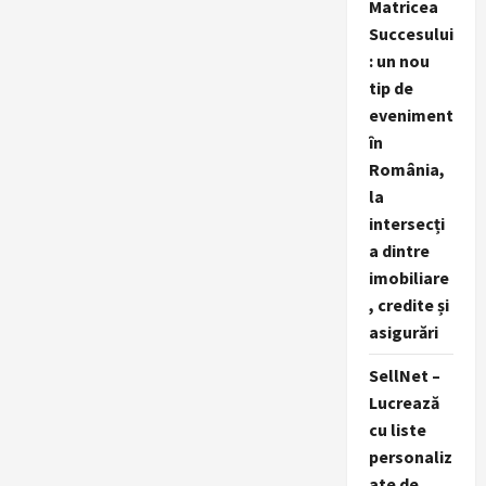
Matricea
Succesului
: un nou
tip de
eveniment
în
România,
la
intersecți
a dintre
imobiliare
, credite și
asigurări
SellNet –
Lucrează
cu liste
personaliz
ate de