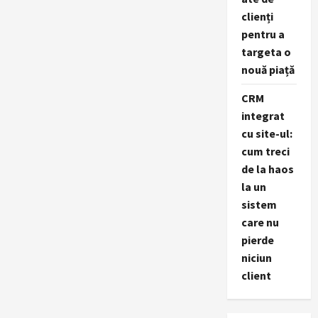
clienți
pentru a
targeta o
nouă piață
CRM
integrat
cu site-ul:
cum treci
de la haos
la un
sistem
care nu
pierde
niciun
client