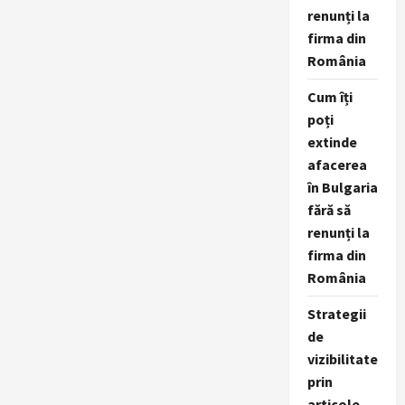
renunți la
firma din
România
Cum îți
poți
extinde
afacerea
în Bulgaria
fără să
renunți la
firma din
România
Strategii
de
vizibilitate
prin
articole,