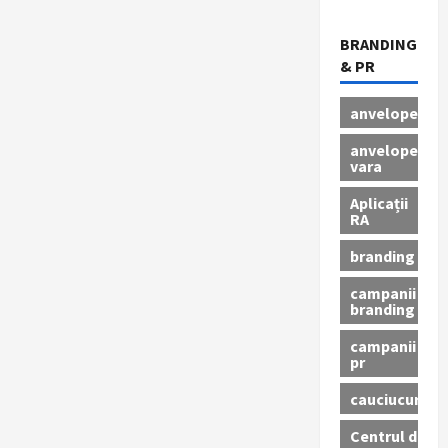
BRANDING
& PR
anvelope
anvelope
vara
Aplicații
RA
branding
campanii
branding
campanii
pr
cauciucuri
Centrul de