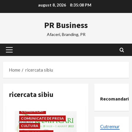
Skip
august 8, 2026
8:35:09 PM
to
content
PR Business
Afaceri, Branding, PR
Primary
Menu
Home
ricercata sibiu
ricercata sibiu
Recomandari
COMUNICAT
COMUNICATE DE PRESA
CULTURA
Cutremur