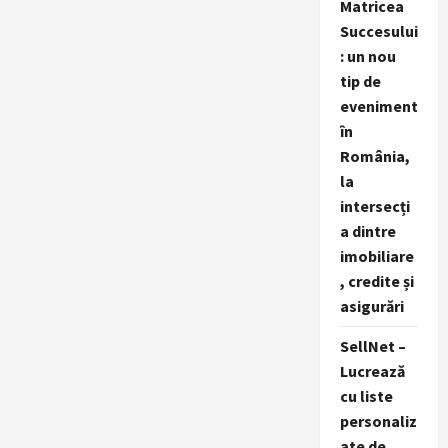
Matricea
Succesului
: un nou
tip de
eveniment
în
România,
la
intersecți
a dintre
imobiliare
, credite și
asigurări
SellNet –
Lucrează
cu liste
personaliz
ate de