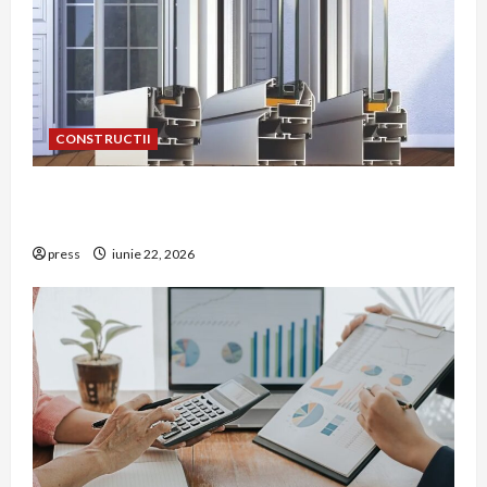
CONSTRUCTII
De ce a devenit tâmplăria din aluminiu o
opțiune aleasă adesea în construcțiile premium
press
iunie 22, 2026