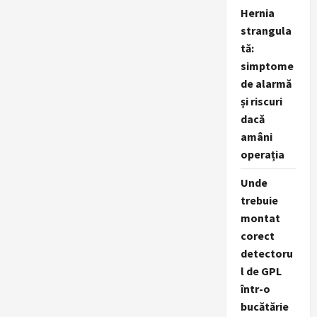
Ricercata
Hernia
strangula
tă:
simptome
de alarmă
și riscuri
dacă
amâni
operația
Unde
trebuie
montat
corect
detectoru
l de GPL
într-o
bucătărie