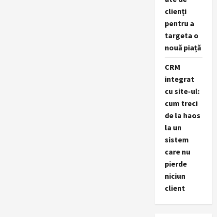
clienți
pentru a
targeta o
nouă piață
CRM
integrat
cu site-ul:
cum treci
de la haos
la un
sistem
care nu
pierde
niciun
client