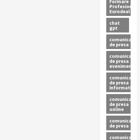
Formare
Profesionala
Eurodeal
chat
gpt
comunicat
de presa
comunicat
de presa
eveniment
comunicat
de presa
informativ
comunicat
de presa
online
comunicate
de presa
comunicate