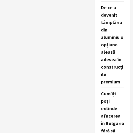
De ce a
devenit
tâmplăria
din
aluminiu o
opțiune
aleasă
adesea în
construcți
ile
premium
Cum îți
poți
extinde
afacerea
în Bulgaria
fără să