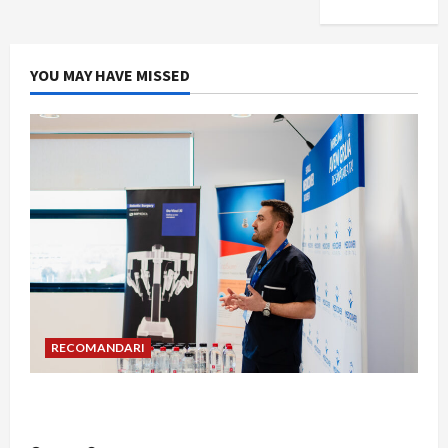
YOU MAY HAVE MISSED
RECOMANDARI
Hernia strangulată: simptome de alarmă și
riscuri dacă amâni operația