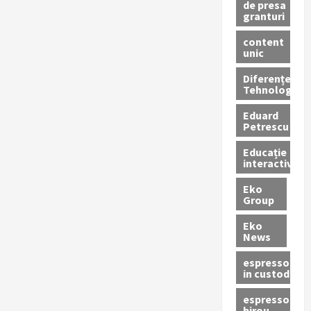
de presa
granturi
content
unic
Diferențe
Tehnologice
Eduard
Petrescu
Educație
interactivă
Eko
Group
Eko
News
espressoare
in custodie
espressor
birou