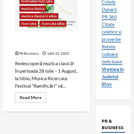
festivalul ricercata
Cotele
muzica clasica
Dunarii
muzica clasica in sibiu
PR 360
ricercata
ricercata sibiu
Citate
celebre si
Muzica clasica in Sibiu –
proverbe
Festivalul Ricercata
Rețete
PR Business
iulie 15, 2022
culinare
delicioase
Redescoperă muzica clasică!
Vremea in
În perioada 28 Iulie – 1 August,
Judetul
la Sibiu, Musica Ricercata
Ilfov
Festival “Ramificări” vă...
Read
Read More
more
about
Muzica
clasica
in
PR &
Sibiu
–
BUSINESS
Festivalul