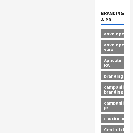
BRANDING
& PR
anvelope
anvelope
vara
Aplicații
RA
branding
campanii
branding
campanii
pr
cauciucuri
Centrul de