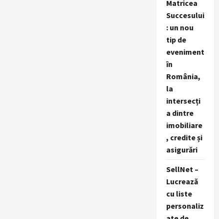
Matricea
Succesului
: un nou
tip de
eveniment
în
România,
la
intersecți
a dintre
imobiliare
, credite și
asigurări
SellNet –
Lucrează
cu liste
personaliz
ate de