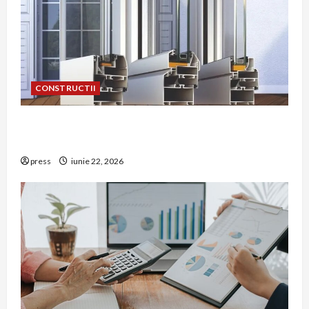
CONSTRUCTII
De ce a devenit tâmplăria din aluminiu o
opțiune aleasă adesea în construcțiile premium
press
iunie 22, 2026