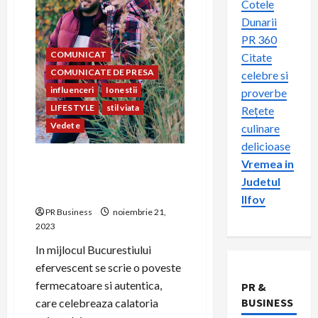
Cotele
Dunarii
PR 360
COMUNICAT
Citate
COMUNICATE DE PRESA
celebre si
influenceri
Ionestii
proverbe
LIFESTYLE
stil viata
Rețete
Vedete
culinare
delicioase
Calatorind prin viata:
Vremea in
Povestea Ionestilor despre
Judetul
aventura, dragoste si stil
Ilfov
PR Business
noiembrie 21,
2023
In mijlocul Bucurestiului
efervescent se scrie o poveste
fermecatoare si autentica,
PR &
BUSINESS
care celebreaza calatoria