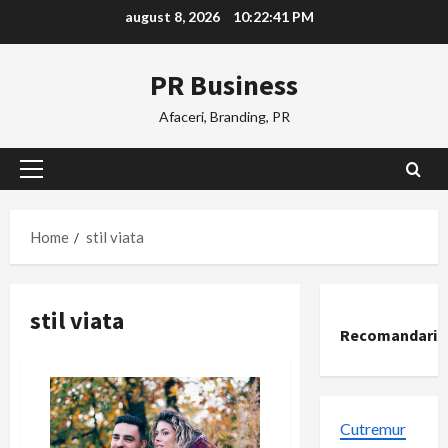
Skip
august 8, 2026
10:22:42 PM
to
content
PR Business
Afaceri, Branding, PR
Primary
Menu
Home
stil viata
stil viata
Recomandari
Cutremur