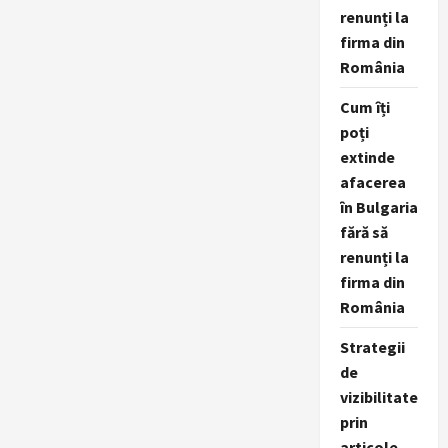
renunți la
firma din
România
Cum îți
poți
extinde
afacerea
în Bulgaria
fără să
renunți la
firma din
România
Strategii
de
vizibilitate
prin
articole,