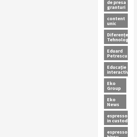
de presa
granturi
content
unic
Diferențe
Tehnologice
Eduard
Petrescu
Educație
interactivă
Eko
Group
Eko
News
espressoare
in custodie
espressor
birou