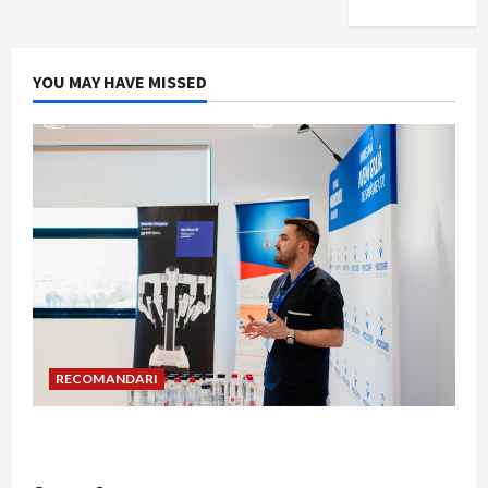
YOU MAY HAVE MISSED
RECOMANDARI
Hernia strangulată: simptome de alarmă și
riscuri dacă amâni operația