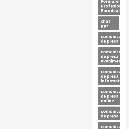
Formare
Profesionala
Eurodeal
chat
gpt
comunicat
de presa
comunicat
de presa
eveniment
comunicat
de presa
informativ
comunicat
de presa
online
comunicate
de presa
comunicate