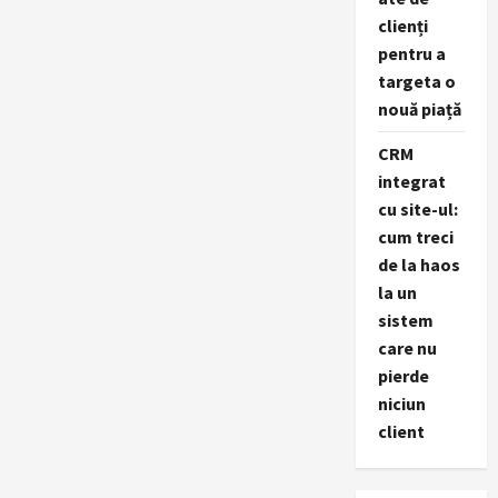
clienți
pentru a
targeta o
nouă piață
CRM
integrat
cu site-ul:
cum treci
de la haos
la un
sistem
care nu
pierde
niciun
client