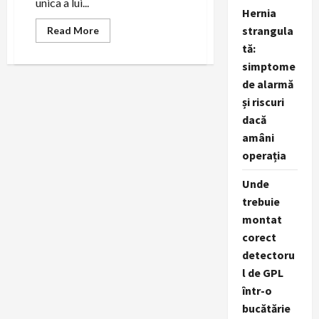
unica a lui...
Hernia
strangula
Read
Read More
more
tă:
about
Calatorind
simptome
prin
viata:
de alarmă
Povestea
Ionestilor
și riscuri
despre
dacă
aventura,
dragoste
amâni
si
stil
operația
Unde
trebuie
montat
corect
detectoru
l de GPL
într-o
bucătărie