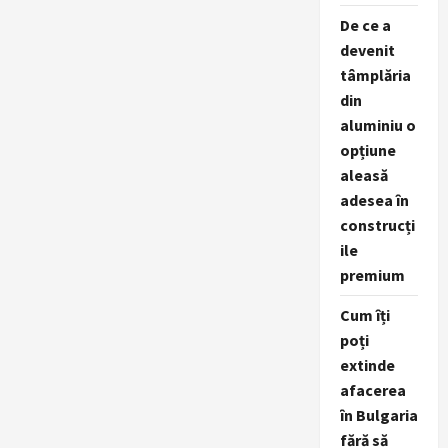
De ce a
devenit
tâmplăria
din
aluminiu o
opțiune
aleasă
adesea în
construcți
ile
premium
Cum îți
poți
extinde
afacerea
în Bulgaria
fără să