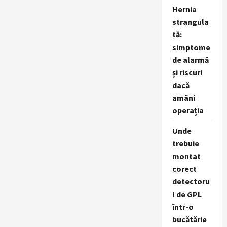
Hernia
strangula
tă:
simptome
de alarmă
și riscuri
dacă
amâni
operația
Unde
trebuie
montat
corect
detectoru
l de GPL
într-o
bucătărie