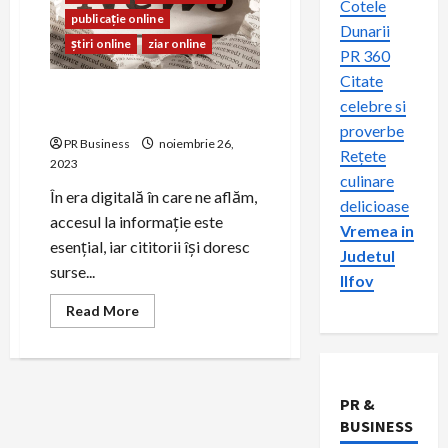
Cotele
publicație online
Dunarii
știri online
ziar online
PR 360
Citate
Ziar Online: Știri Actualizate
celebre si
și Credibile
proverbe
PR Business
noiembrie 26,
Rețete
2023
culinare
În era digitală în care ne aflăm,
delicioase
accesul la informație este
Vremea in
esențial, iar cititorii își doresc
Judetul
surse...
Ilfov
Read
Read More
more
about
Ziar
Online:
Știri
Actualizate
PR &
și
Credibile
BUSINESS