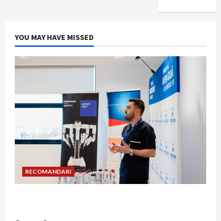
YOU MAY HAVE MISSED
RECOMANDARI
Hernia strangulată: simptome de alarmă și
riscuri dacă amâni operația