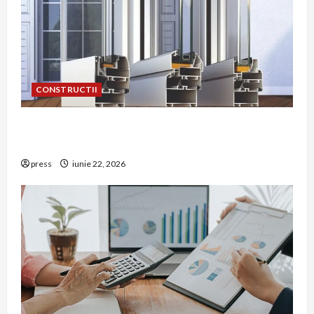
CONSTRUCTII
De ce a devenit tâmplăria din aluminiu o
opțiune aleasă adesea în construcțiile premium
press
iunie 22, 2026