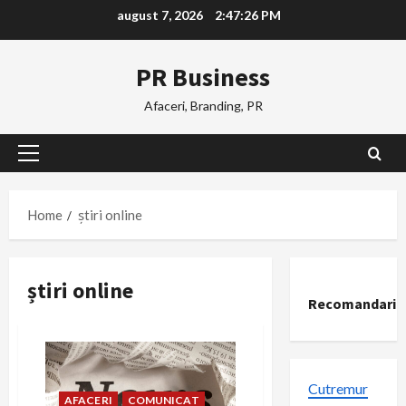
Skip
august 7, 2026
2:47:26 PM
to
content
PR Business
Afaceri, Branding, PR
Primary
Menu
Home
știri online
știri online
Recomandari
Cutremur
AFACERI
COMUNICAT