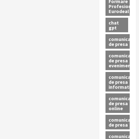
Formare
Profesionala
Eurodeal
chat
gpt
comunicat
de presa
comunicat
de presa
eveniment
comunicat
de presa
informativ
comunicat
de presa
online
comunicate
de presa
comunicate