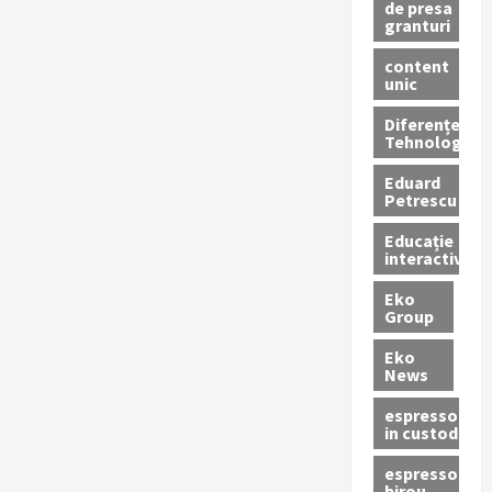
de presa
granturi
content
unic
Diferențe
Tehnologice
Eduard
Petrescu
Educație
interactivă
Eko
Group
Eko
News
espressoare
in custodie
espressor
birou