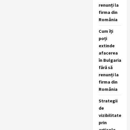
renunți la
firma din
România
Cum îți
poți
extinde
afacerea
în Bulgaria
fără să
renunți la
firma din
România
Strategii
de
vizibilitate
prin
articole,