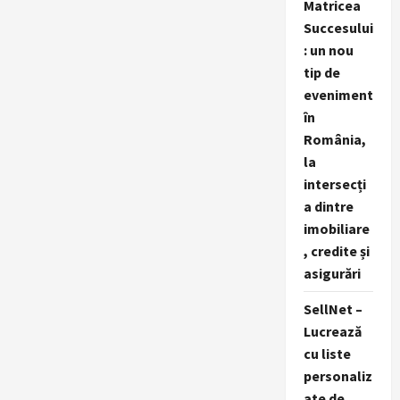
Matricea
Succesului
: un nou
tip de
eveniment
în
România,
la
intersecți
a dintre
imobiliare
, credite și
asigurări
SellNet –
Lucrează
cu liste
personaliz
ate de