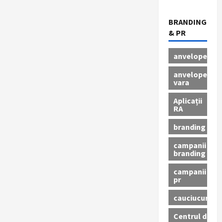
BRANDING
& PR
anvelope
anvelope
vara
Aplicații
RA
branding
campanii
branding
campanii
pr
cauciucuri
Centrul de