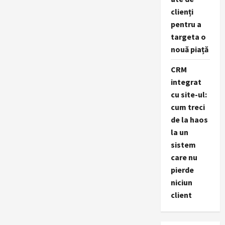
clienți
pentru a
targeta o
nouă piață
CRM
integrat
cu site-ul:
cum treci
de la haos
la un
sistem
care nu
pierde
niciun
client