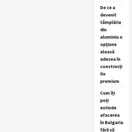
De ce a
devenit
tâmplăria
din
aluminiu o
opțiune
aleasă
adesea în
construcți
ile
premium
Cum îți
poți
extinde
afacerea
în Bulgaria
fără să