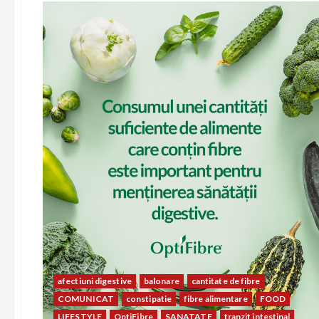
afectiuni digestive
balonare
cantitate de fibre
COMUNICAT
constipatie
fibre alimentare
FOOD
LIFESTYLE
OptiFibre
SANATATE
tranzit intestinal