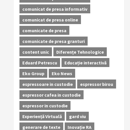
comunicat de presa informativ
comunicat de presa online
comunicate de presa
comunicate de presa granturi
content unic
Diferențe Tehnologice
Eduard Petrescu
Educație interactivă
Eko Group
Eko News
espressoare in custodie
espressor birou
espressor cafea in custodie
espressor in custodie
Experiență Virtuală
gard viu
generare de texte
Inovație RA