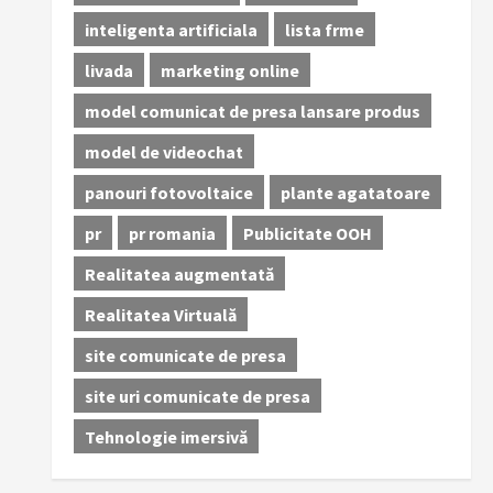
inteligenta artificiala
lista frme
livada
marketing online
model comunicat de presa lansare produs
model de videochat
panouri fotovoltaice
plante agatatoare
pr
pr romania
Publicitate OOH
Realitatea augmentată
Realitatea Virtuală
site comunicate de presa
site uri comunicate de presa
Tehnologie imersivă