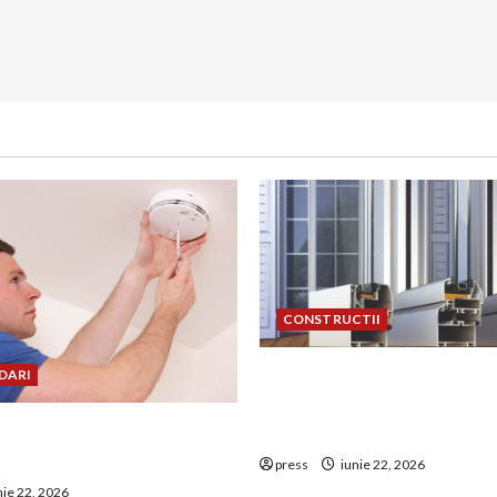
CONSTRUCTII
De ce a devenit tâmplăria 
DARI
aluminiu o opțiune aleasă 
uie montat corect
construcțiile premium
 de GPL într-o bucătărie
press
iunie 22, 2026
nie 22, 2026