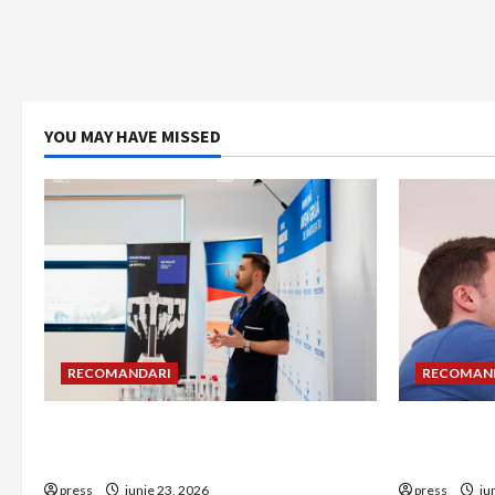
YOU MAY HAVE MISSED
RECOMANDARI
RECOMAN
Hernia strangulată: simptome de
Unde treb
alarmă și riscuri dacă amâni operația
detectorul
press
iunie 23, 2026
press
iu