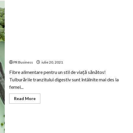
Desfășurat sub îndrumarea Societății de Nutriție din
România, un studiu arată că 9 din 10 români nu știu care
este cantitatea zilnică recomandată de fibre
PR Business
iulie 20, 2021
Fibre alimentare pentru un stil de viață sănătos!
Tulburările tranzitului digestiv sunt întâlnite mai des la
femei...
Read
Read More
more
about
Desfășurat
sub
îndrumarea
Societății
de
Nutriție