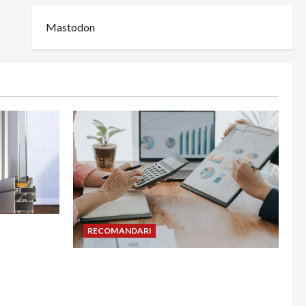
Mastodon
din
RECOMANDARI
adesea în
Cum îți poți extinde afacerea în
Bulgaria fără să renunți la firma din
România