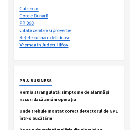
Cutremur
Cotele Dunarii
PR 360
Citate celebre si proverbe
Rețete culinare delicioase
Vremea in Judetul Ilfov
PR & BUSINESS
Hernia strangulată: simptome de alarmă și
riscuri dacă amâni operația
Unde trebuie montat corect detectorul de GPL
într-o bucătărie
De ce a devenit tâmplăria din aluminiu o