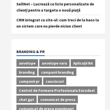
SellNet – Lucrează cu liste personalizate de
clienți pentru a targeta o nouă piață
CRM integrat cu site-ul: cum treci de la haos la
un sistem care nu pierde niciun client
BRANDING & PR
anvelope
anvelope vara
Aplicații RA
branding
campanii branding
campanii pr
cauciucuri
Centrul de Formare Profesionala Eurodeal
chat gpt
comunicat de presa
comunicat de presa eveniment