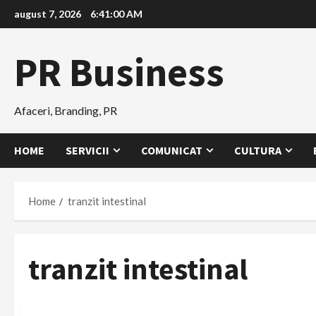
Skip
august 7, 2026
6:41:00 AM
to
content
PR Business
Afaceri, Branding, PR
HOME
SERVICII
COMUNICAT
CULTURA
Home
tranzit intestinal
tranzit intestinal