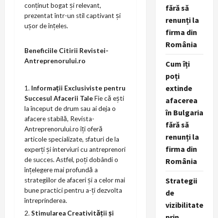
conținut bogat și relevant,
fără să
prezentat într-un stil captivant și
renunți la
ușor de înțeles.
firma din
România
Beneficiile Citirii Revistei-
Antreprenorului.ro
Cum îți
poți
extinde
Informații Exclusiviste pentru
Succesul Afacerii Tale
Fie că ești
afacerea
la început de drum sau ai deja o
în Bulgaria
afacere stabilă,
Revista-
fără să
Antreprenorului.ro
îți oferă
renunți la
articole specializate, sfaturi de la
firma din
experți și interviuri cu antreprenori
de succes. Astfel, poți dobândi o
România
înțelegere mai profundă a
Strategii
strategiilor de afaceri și a celor mai
bune practici pentru a-ți dezvolta
de
întreprinderea.
vizibilitate
Stimularea Creativității și
prin