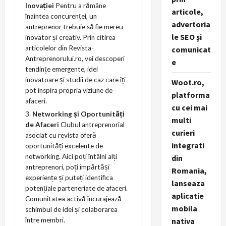
Inovației
Pentru a rămâne
articole,
înaintea concurenței, un
advertoria
antreprenor trebuie să fie mereu
le SEO și
inovator și creativ. Prin citirea
articolelor din
Revista-
comunicat
Antreprenorului.ro
, vei descoperi
e
tendințe emergente, idei
inovatoare și studii de caz care îți
Woot.ro,
pot inspira propria viziune de
platforma
afaceri.
cu cei mai
Networking și Oportunități
multi
de Afaceri
Clubul antreprenorial
curieri
asociat cu revista oferă
integrati
oportunități excelente de
networking. Aici poți întâlni alți
din
antreprenori, poți împărtăși
Romania,
experiențe și puteți identifica
lanseaza
potențiale parteneriate de afaceri.
aplicatie
Comunitatea activă încurajează
mobila
schimbul de idei și colaborarea
între membri.
nativa