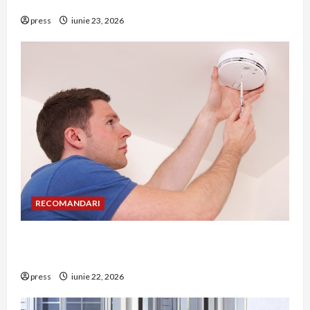
riscuri dacă amâni operația
press
iunie 23, 2026
RECOMANDARI
Unde trebuie montat corect detectorul de GPL
într-o bucătărie
press
iunie 22, 2026