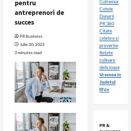
pentru
Cutremur
Cotele
antreprenori de
Dunarii
succes
PR 360
Citate
PR Business
celebre si
iulie 30, 2023
proverbe
Rețete
3 minutes read
culinare
delicioase
Vremea in
Judetul
Ilfov
PR &