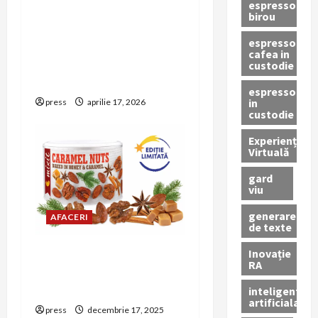
espressor
Woot.ro, platforma cu cei
birou
o
mai multi curieri
espressor
integrati din Romania,
n
cafea in
lanseaza aplicatie mobila
custodie
nativa
espressor
in
press
aprilie 17, 2026
custodie
Experiență
Virtuală
gard
viu
generare
AFACERI
de texte
Inovație
Mixit aduce gustări
RA
festive pentru
petrecerea de Revelion
inteligenta
artificiala
press
decembrie 17, 2025