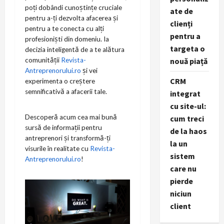
poți dobândi cunoștințe cruciale
ate de
pentru a-ți dezvolta afacerea și
clienți
pentru a te conecta cu alți
pentru a
profesioniști din domeniu. Ia
targeta o
decizia inteligentă de a te alătura
comunității
Revista-
nouă piață
Antreprenorului.ro
și vei
CRM
experimenta o creștere
semnificativă a afacerii tale.
integrat
cu site-ul:
Descoperă acum cea mai bună
cum treci
sursă de informații pentru
de la haos
antreprenori și transformă-ți
la un
visurile în realitate cu
Revista-
sistem
Antreprenorului.ro
!
care nu
pierde
niciun
client