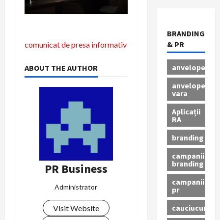
BRANDING
N
& PR
comunicat de presa informativ
a
anvelope
ABOUT THE AUTHOR
v
anvelope
vara
i
Aplicații
RA
g
branding
a
campanii
r
branding
PR Business
campanii
e
Administrator
pr
î
cauciucuri
Visit Website