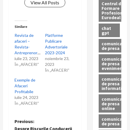
n
View All Posts
Centrul de
Formare
Profesionala
a
Eurodeal
r
Similare
chat
gpt
Revista de
Platforme
t
afaceri –
Publicare
comunicat
Revista-
Advertoriale
de presa
i
Antreprenorului.ro
2023-2024
comunicat
iulie 23, 2023
noiembrie 23,
de presa
c
În „AFACERI”
2023
eveniment
În „AFACERI”
o
comunicat
Exemple de
de presa
Afaceri
l
informativ
Profitabile
iulie 24, 2023
comunicat
e
de presa
În „AFACERI”
online
comunicate
P
Previous:
de presa
Despre Riscurile Conducerii