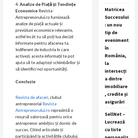
Analize de Piață și Tendințe
Matricea
Economice
Revista-
Succesului
Antreprenorului.ro
furnizează
analize de piață actuale și
: un nou
previziuni economice relevante,
tip de
astfel încât tu să poți lua decizii
eveniment
informate pentru afacerea ta.
în
Indiferent de industria în care
România,
activezi, aceste informații te pot
ajuta să te adaptezi schimbărilor și
la
să identifici noi oportunități.
intersecți
a dintre
Concluzie
imobiliare
, credite și
Revista de afaceri
, clubul
asigurări
antreprenorial
Revista-
Antreprenorului.ro
reprezintă o
SellNet –
resursă valoroasă pentru orice
Lucrează
antreprenor ambițios și dornic de
cu liste
succes. Citind articolele și
participând la activitățile clubului,
personaliz