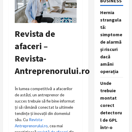
BUSINESS
Hernia
strangula
tă:
Revista de
simptome
de alarmă
afaceri –
și riscuri
Revista-
dacă
amâni
Antreprenorului.ro
operația
Unde
În lumea competitivă a afacerilor
trebuie
de astăzi, un antreprenor de
montat
succes trebuie să fie bine informat
corect
și să rămână conectat la ultimele
detectoru
tendințe și inovații din domeniul
l de GPL
său. Cu
Revista-
Antreprenorului.ro
, cea mai
într-o
prestigioasă
revistă de afaceri
din