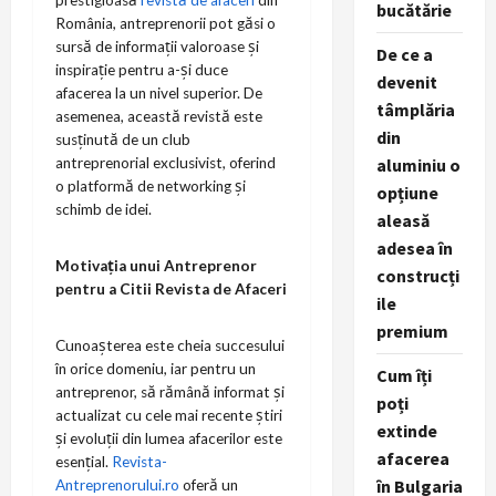
bucătărie
România, antreprenorii pot găsi o
sursă de informații valoroase și
De ce a
inspirație pentru a-și duce
devenit
afacerea la un nivel superior. De
tâmplăria
asemenea, această revistă este
din
susținută de un club
antreprenorial exclusivist, oferind
aluminiu o
o platformă de networking și
opțiune
schimb de idei.
aleasă
adesea în
Motivația unui Antreprenor
construcți
pentru a Citii Revista de Afaceri
ile
premium
Cunoașterea este cheia succesului
în orice domeniu, iar pentru un
Cum îți
antreprenor, să rămână informat și
poți
actualizat cu cele mai recente știri
extinde
și evoluții din lumea afacerilor este
afacerea
esențial.
Revista-
în Bulgaria
Antreprenorului.ro
oferă un