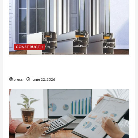
CONSTRUCTII
De ce a devenit tâmplăria din aluminiu o
opțiune aleasă adesea în construcțiile premium
press
iunie 22, 2026