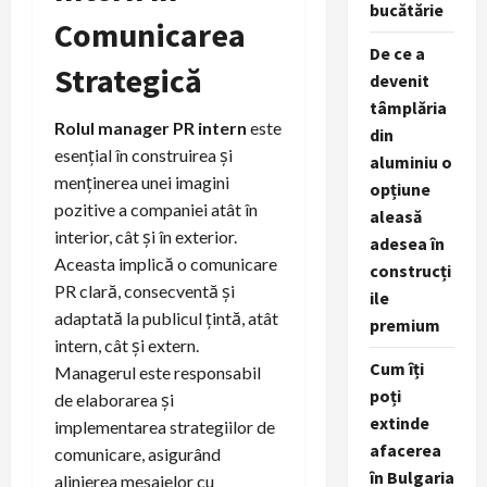
bucătărie
Comunicarea
De ce a
Strategică
devenit
tâmplăria
Rolul manager PR intern
este
din
esențial în construirea și
aluminiu o
menținerea unei imagini
opțiune
pozitive a companiei atât în
aleasă
interior, cât și în exterior.
adesea în
Aceasta implică o comunicare
construcți
PR clară, consecventă și
ile
adaptată la publicul țintă, atât
premium
intern, cât și extern.
Cum îți
Managerul este responsabil
poți
de elaborarea și
extinde
implementarea strategiilor de
afacerea
comunicare, asigurând
în Bulgaria
alinierea mesajelor cu