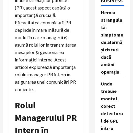
industria relațiilor publice
BUSINESS
(PR), acest aspect capătă o
Hernia
importanță crucială.
strangula
Eficacitatea comunicării PR
tă:
depinde în mare măsură de
simptome
modul în care managerii își
de alarmă
asumă rolul lor în transmiterea
și riscuri
mesajelor și gestionarea
dacă
informației interne. Acest
amâni
articol explorează importanța
operația
rolului manager PR intern în
asigurarea unei comunicări PR
Unde
eficiente.
trebuie
montat
Rolul
corect
detectoru
Managerului PR
l de GPL
Intern în
într-o