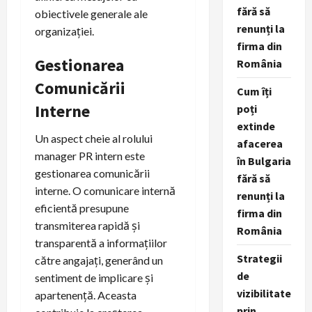
fără să
obiectivele generale ale
renunți la
organizației.
firma din
Gestionarea
România
Comunicării
Cum îți
Interne
poți
extinde
Un aspect cheie al rolului
afacerea
manager PR intern este
în Bulgaria
gestionarea comunicării
fără să
interne. O comunicare internă
renunți la
eficientă presupune
firma din
transmiterea rapidă și
România
transparentă a informațiilor
Strategii
către angajați, generând un
de
sentiment de implicare și
vizibilitate
apartenență. Aceasta
prin