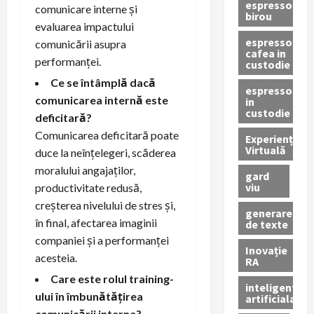
espressor
comunicare interne și
birou
evaluarea impactului
espressor
comunicării asupra
cafea in
performanței.
custodie
Ce se întâmplă dacă
espressor
comunicarea internă este
in
custodie
deficitară?
Comunicarea deficitară poate
Experiență
Virtuală
duce la neînțelegeri, scăderea
moralului angajaților,
gard
viu
productivitate redusă,
creșterea nivelului de stres și,
generare
în final, afectarea imaginii
de texte
companiei și a performanței
Inovație
acesteia.
RA
Care este rolul training-
inteligenta
ului în îmbunătățirea
artificiala
comunicării interne?