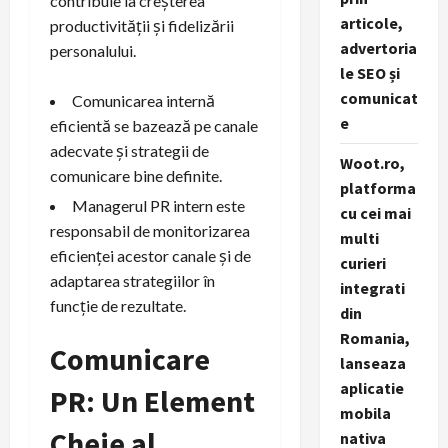
contribuie la creșterea
articole,
productivității și fidelizării
advertoria
personalului.
le SEO și
comunicat
Comunicarea internă
e
eficientă se bazează pe canale
adecvate și strategii de
Woot.ro,
comunicare bine definite.
platforma
Managerul PR intern este
cu cei mai
responsabil de monitorizarea
multi
eficienței acestor canale și de
curieri
adaptarea strategiilor în
integrati
funcție de rezultate.
din
Romania,
Comunicare
lanseaza
aplicatie
PR: Un Element
mobila
Cheie al
nativa