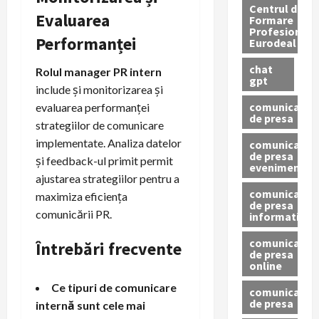
Centrul de
Evaluarea
Formare
Profesionala
Performanței
Eurodeal
chat
Rolul manager PR intern
gpt
include și monitorizarea și
comunicat
evaluarea performanței
de presa
strategiilor de comunicare
implementate. Analiza datelor
comunicat
de presa
și feedback-ul primit permit
eveniment
ajustarea strategiilor pentru a
comunicat
maximiza eficiența
de presa
comunicării PR.
informativ
comunicat
Întrebări frecvente
de presa
online
Ce tipuri de comunicare
comunicate
de presa
internă sunt cele mai