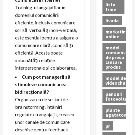
lista
Training-ul angajaților în
frme
domeniul comunicării
livada
eficiente, inclusiv comunicare
scrisă, verbală și non-verbală,
marketing
online
este esențial pentru a asigura o
comunicare clară, concisă și
model
comunicat
eficientă. Acesta poate
de presa
îmbunătăți relațiile
lansare
produs
interpersonale și colaborarea.
Cum pot managerii să
model de
videochat
stimuleze comunicarea
bidirecțională?
panouri
fotovoltaice
Organizarea de sesiuni de
brainstorming, întâlniri
plante
regulate cu angajații, crearea
agatatoare
unor canale de comunicare
pr
deschise pentru feedback