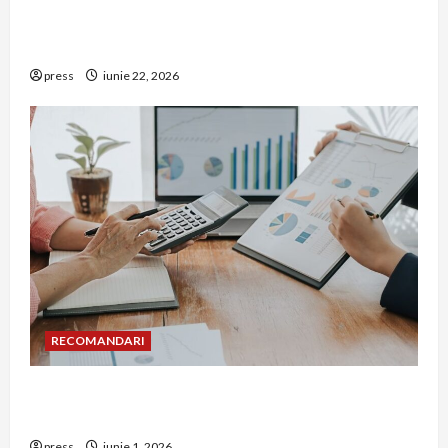
De ce a devenit tâmplăria din aluminiu o
opțiune aleasă adesea în construcțiile premium
press
iunie 22, 2026
RECOMANDARI
Cum îți poți extinde afacerea în Bulgaria fără să
renunți la firma din România
press
iunie 1, 2026