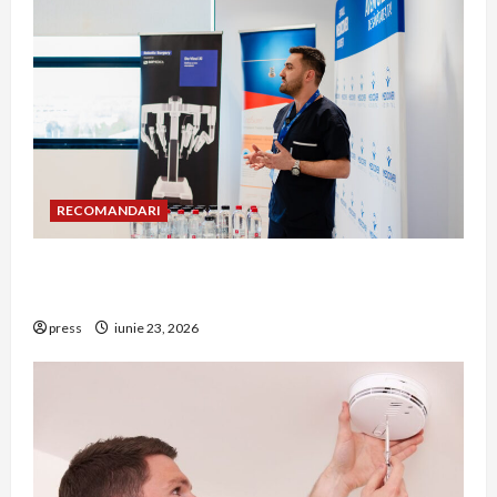
RECOMANDARI
Hernia strangulată: simptome de alarmă și
riscuri dacă amâni operația
press
iunie 23, 2026