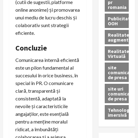
pr
(cutii de sugestii, platforme
romania
online anonime) și promovarea
unui mediu de lucru deschis și
Publicitate
OOH
colaborativ sunt strategii
eficiente.
Realitatea
augmentată
Concluzie
Realitatea
Virtuală
Comunicarea internă eficientă
site
este un pilon fundamental al
comunicate
succesului în orice business, în
de presa
special în PR. O comunicare
site uri
clară, transparentă și
comunicate
de presa
consistentă, adaptată la
nevoile și caracteristicile
Tehnologie
angajaților, este esențială
imersivă
pentru a menține moralul
ridicat, a îmbunătăți
colaborarea și a asigura