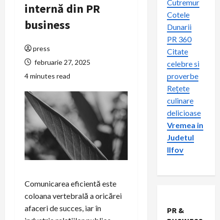
Cutremur
internă din PR
Cotele
business
Dunarii
PR 360
press
Citate
februarie 27, 2025
celebre si
proverbe
4 minutes read
Rețete
culinare
delicioase
Vremea in
Judetul
Ilfov
Comunicarea eficientă este
coloana vertebrală a oricărei
afaceri de succes, iar în
PR &