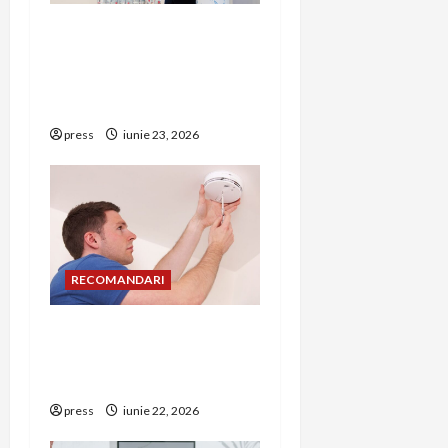
i
Hernia strangulată:
o
simptome de alarmă și
n
riscuri dacă amâni
operația
press
iunie 23, 2026
RECOMANDARI
Unde trebuie montat
corect detectorul de GPL
într-o bucătărie
press
iunie 22, 2026