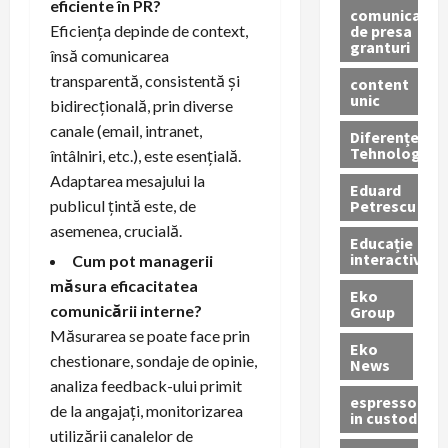
eficiente în PR?
comunicate
de presa
Eficiența depinde de context,
granturi
însă comunicarea
transparentă, consistentă și
content
unic
bidirecțională, prin diverse
canale (email, intranet,
Diferențe
Tehnologice
întâlniri, etc.), este esențială.
Adaptarea mesajului la
Eduard
Petrescu
publicul țintă este, de
asemenea, crucială.
Educație
interactivă
Cum pot managerii
măsura eficacitatea
Eko
comunicării interne?
Group
Măsurarea se poate face prin
Eko
chestionare, sondaje de opinie,
News
analiza feedback-ului primit
espressoare
de la angajați, monitorizarea
in custodie
utilizării canalelor de