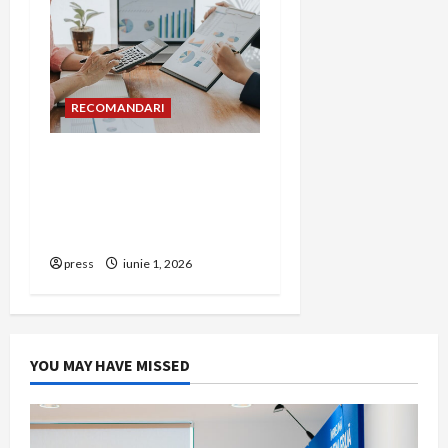
RECOMANDARI
Cum îți poți extinde
afacerea în Bulgaria fără
să renunți la firma din
România
press
iunie 1, 2026
YOU MAY HAVE MISSED