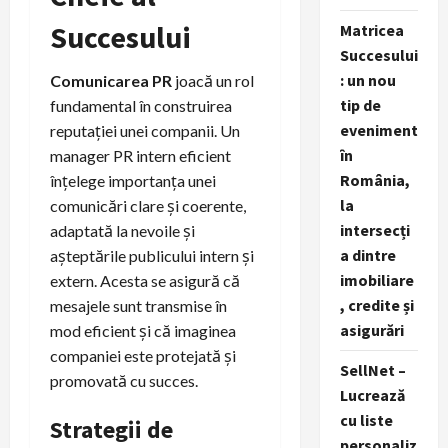
Succesului
Matricea
Succesului
: un nou
Comunicarea PR
joacă un rol
tip de
fundamental în construirea
eveniment
reputației unei companii. Un
în
manager PR intern eficient
România,
înțelege importanța unei
la
comunicări clare și coerente,
intersecți
adaptată la nevoile și
a dintre
așteptările publicului intern și
imobiliare
extern. Acesta se asigură că
, credite și
mesajele sunt transmise în
asigurări
mod eficient și că imaginea
companiei este protejată și
SellNet –
promovată cu succes.
Lucrează
cu liste
Strategii de
personaliz