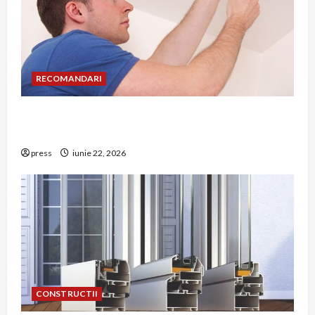
RECOMANDARI
Unde trebuie montat corect detectorul de GPL
într-o bucătărie
press
iunie 22, 2026
CONSTRUCTII