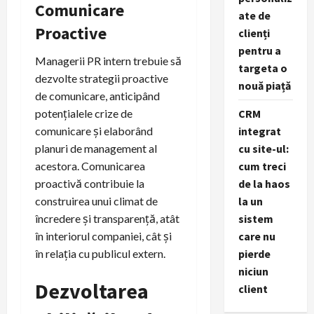
Comunicare
ate de
Proactive
clienți
pentru a
Managerii PR intern trebuie să
targeta o
dezvolte strategii proactive
nouă piață
de comunicare, anticipând
potențialele crize de
CRM
comunicare și elaborând
integrat
planuri de management al
cu site-ul:
acestora. Comunicarea
cum treci
proactivă contribuie la
de la haos
construirea unui climat de
la un
încredere și transparență, atât
sistem
în interiorul companiei, cât și
care nu
în relația cu publicul extern.
pierde
niciun
Dezvoltarea
client