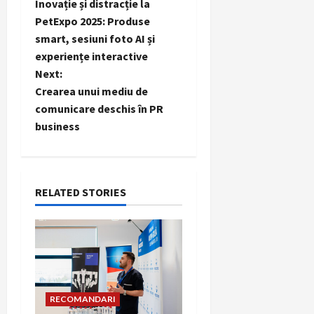
Inovație și distracție la
o
PetExpo 2025: Produse
smart, sesiuni foto AI și
s
experiențe interactive
t
Next:
Crearea unui mediu de
n
comunicare deschis în PR
business
a
v
i
RELATED STORIES
g
a
t
RECOMANDARI