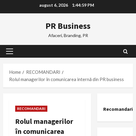
Skip
august 6, 2026
1:45:00 PM
to
content
PR Business
Afaceri, Branding, PR
Primary
Menu
Home
RECOMANDARI
Rolul managerilor în comunicarea internă din PR business
Recomandari
RECOMANDARI
Rolul managerilor
în comunicarea