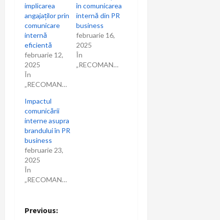
implicarea
în comunicarea
angajaților prin
internă din PR
comunicare
business
internă
februarie 16,
eficientă
2025
februarie 12,
În
2025
„RECOMANDARI”
În
„RECOMANDARI”
Impactul
comunicării
interne asupra
brandului în PR
business
februarie 23,
2025
În
„RECOMANDARI”
P
Previous: