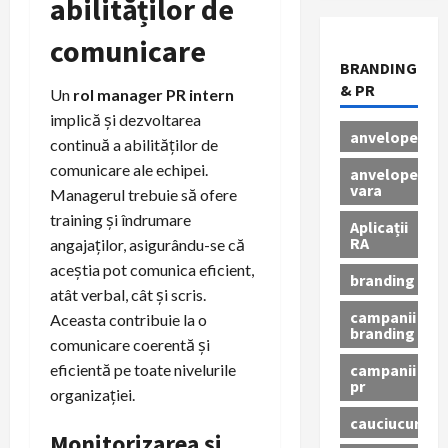
abilităților de
comunicare
BRANDING
& PR
Un
rol manager PR intern
implică și dezvoltarea
anvelope
continuă a abilităților de
comunicare ale echipei.
anvelope
vara
Managerul trebuie să ofere
training și îndrumare
Aplicații
RA
angajaților, asigurându-se că
aceștia pot comunica eficient,
branding
atât verbal, cât și scris.
campanii
Aceasta contribuie la o
branding
comunicare coerentă și
campanii
eficientă pe toate nivelurile
pr
organizației.
cauciucuri
Monitorizarea și